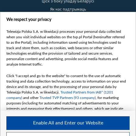
Ціск з боку ўладаў Беларусі
Як нас падтрымаць
Правілы выкарыстання матэрыялаў
We respect your privacy
Інфармацыя аб адпраўніку
Telewizja Polska S.A. w likwidacji processes your personal data collected
Бяспека
when you visit individual websites on the tvp.pl Portal (hereinafter referred
Youtube
to as the Portal), including information saved using technologies used to
track and store them, such as cookies, web beacons or other similar
Белсат news
technologies enabling the provision of tailored and secure services,
personalize content and advertising, provide social media features and
Белсат Shorts
analyze Internet traffic.
Белсат Life
Жэстачайшы мульт
Click "I accept and go to the website" to consent to the use of automatic
tracking and data collection technology, access to information on your end
Belsat English
device and its storage, and to the processing of your personal data by
Biełsat PL
Telewizja Polska S.A. w likwidacji,
Trusted Partners from IAB* (1201
company)
and other
Trusted TVP Partners (93 company)
, for marketing
Белсат Now
purposes (including for automated matching of advertisements to your
Белсат History
interests and measuring their effectiveness) and others, which we indicate
below.
Белсат Music
Enable All and Enter our Website
Белсат Doc
The purposes of processing your data by TVP S.A. w likwidacji are as
follows:
My consents
Store and/or access information on a device