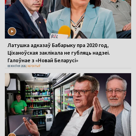
Латушка адказаў Бабарыку пра 2020 год,
Ціханоўская заклікала не губляць надзеі.
Галоўнае з «Новай Беларусі»
08 ЖНІЎНЯ 2026
АБ'ЕКТЫЎ