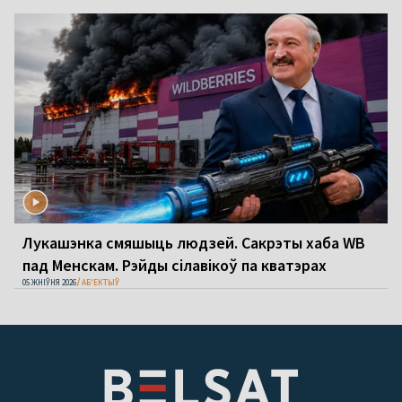
Лукашэнка смяшыць людзей. Сакрэты хаба WB
пад Менскам. Рэйды сілавікоў па кватэрах
05 ЖНІЎНЯ 2026
АБ'ЕКТЫЎ