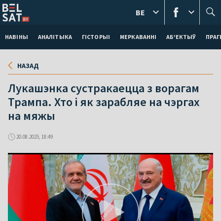
BE
НАВІНЫ
АНАЛІТЫКА
ГІСТОРЫІ
МЕРКАВАННI
АБ'ЕКТЫЎ
ПРАГ
НАЗАД
Лукашэнка сустракаецца з ворагам
Трампа. Хто і як зарабляе на чэргах
на мяжы
20.08.2025, 18:49