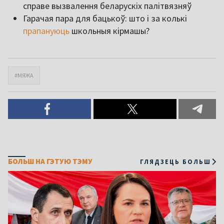
справе вызвалення беларускіх палітвязняў
Гарачая пара для бацькоў: што і за колькі
прапануюць
школьныя кірмашы?
#МЯЖА
БОЛЬШ НА ГЭТУЮ ТЭМУ
ГЛЯДЗЕЦЬ БОЛЬШ