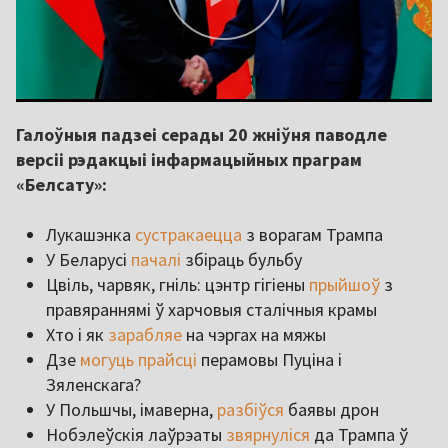
Галоўныя падзеі серады 20 жніўня паводле
версіі рэдакцыі інфармацыйных праграм
«Белсату»:
Лукашэнка
сустракаецца
з ворагам Трампа
У Беларусі
пачалі
збіраць бульбу
Цвіль, чарвяк, гніль: цэнтр гігіены
прыйшоў
з
правяраннямі ў харчовыя сталічныя крамы
Хто і як
зарабляе
на чэргах на мяжы
Дзе
могуць прайсці
перамовы Пуціна і
Зяленскага?
У Польшчы, імаверна,
разбіўся
баявы дрон
Нобэлеўскія лаўрэаты
звярнуліся
да Трампа ў