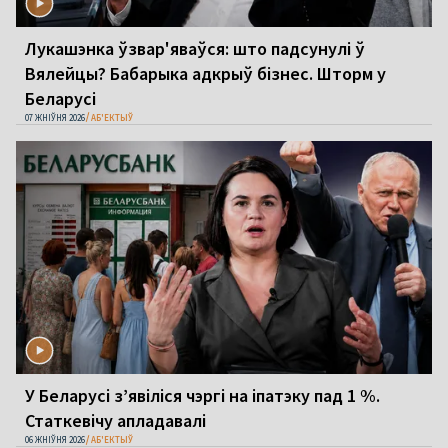
Лукашэнка ўзвар'яваўся: што падсунулі ў
Вялейцы? Бабарыка адкрыў бізнес. Шторм у
Беларусі
07 ЖНІЎНЯ 2026
АБ'ЕКТЫЎ
У Беларусі з’явіліся чэргі на іпатэку пад 1 %.
Статкевічу апладавалі
06 ЖНІЎНЯ 2026
АБ'ЕКТЫЎ