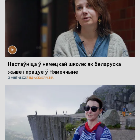
Настаўніца ў нямецкай школе: як беларуска
жыве і працуе ў Нямеччыне
08 ЖНІЎНЯ 2025
ВІД НА ЖЫХАРСТВА