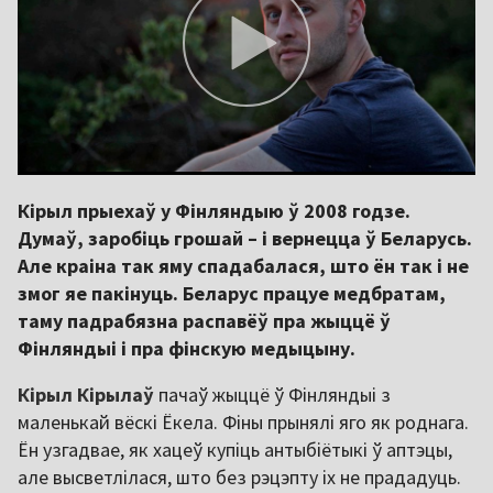
Кірыл прыехаў у Фінляндыю ў 2008 годзе.
Думаў, заробіць грошай – і вернецца ў Беларусь.
Але краіна так яму спадабалася, што ён так і не
змог яе пакінуць. Беларус працуе медбратам,
таму падрабязна распавёў пра жыццё ў
Фінляндыі і пра фінскую медыцыну.
Кірыл Кірылаў
пачаў жыццё ў Фінляндыі з
маленькай вёскі Ёкела. Фіны прынялі яго як роднага.
Ён узгадвае, як хацеў купіць антыбіётыкі ў аптэцы,
але высветлілася, што без рэцэпту іх не прададуць.