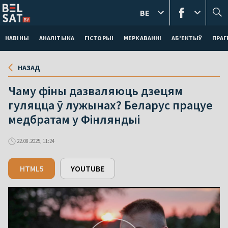
BE
НАВІНЫ
АНАЛІТЫКА
ГІСТОРЫІ
МЕРКАВАННI
АБ'ЕКТЫЎ
ПРАГ
НАЗАД
Чаму фіны дазваляюць дзецям
гуляцца ў лужынах? Беларус працуе
медбратам у Фінляндыі
22.08.2025, 11:24
HTML5
YOUTUBE