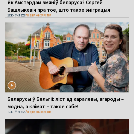
Як Амстэрдам змяніў беларуса? Сяргей
Башлыкевіч пра тое, што такое эміграцыя
29 ЖНІЎНЯ 2025
ВІД НА ЖЫХАРСТВА
Беларусы ў Бельгіі: ліст ад каралевы, агароды –
модна, а клімат – такое сабе!
15 ЖНІЎНЯ 2025
ВІД НА ЖЫХАРСТВА