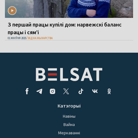
З першай працы купілі дом: нарвежскі баланс
працы і сям’і
01 ЖНІЎНЯ 2025
ВІД НА ЖЫХАРСТВА
Катэгорыі
Навіны
Вайна
Меркаванні