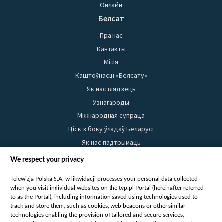
Онлайн
Белсат
Пра нас
Кантакты
Місія
Каштоўнасці «Белсату»
Як нас глядзець
Узнагароды
Міжнародная супраца
Ціск з боку ўладаў Беларусі
Як нас падтрымаць
Правілы выкарыстання матэрыялаў
We respect your privacy
Інфармацыя аб адпраўніку
Telewizja Polska S.A. w likwidacji processes your personal data collected
Бяспека
when you visit individual websites on the tvp.pl Portal (hereinafter referred
Youtube
to as the Portal), including information saved using technologies used to
track and store them, such as cookies, web beacons or other similar
Белсат news
technologies enabling the provision of tailored and secure services,