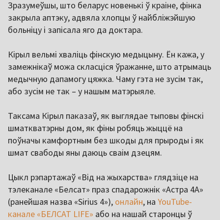
Зразумеўшы, што беларус новенькі ў краіне, фінка
закрыла аптэку, адвяла хлопцы ў найбліжэйшую
больніцу і запісала яго да доктара.
Кірыл вельмі хваліць фінскую медыцыну. Ён кажа, у
замежнікаў можа скласціся ўражанне, што атрымаць
медычную дапамогу цяжка. Чаму гэта не зусім так,
або зусім не так – у нашым матэрыяле.
Таксама Кірыл паказаў, як выглядае тыповы фінскі
шматкватэрны дом, як фіны робяць жыццё на
поўначы камфортным без шкоды для прыроды і як
шмат свабоды яны даюць сваім дзецям.
Цыкл рэпартажаў «Від на жыхарства» глядзіце на
тэлеканале «Белсат» праз спадарожнік «Астра 4A»
(ранейшая назва «Sirius 4»),
онлайн
, на
YouTube-
канале «БЕЛСАТ LIFE»
або на нашай старонцы ў