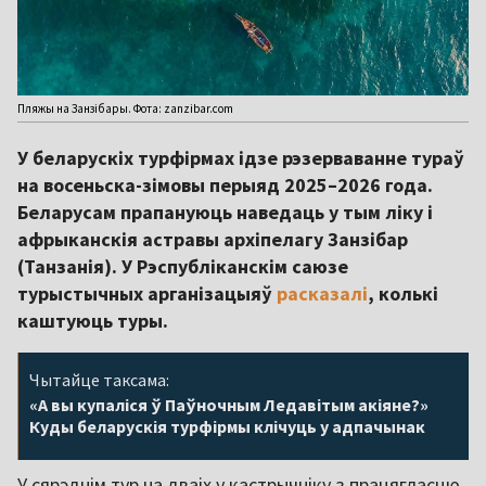
Пляжы на Занзібары. Фота: zanzibar.com
У беларускіх турфірмах ідзе рэзерваванне тураў
на восеньска-зімовы перыяд 2025–2026 года.
Беларусам прапануюць наведаць у тым ліку і
афрыканскія астравы архіпелагу Занзібар
(Танзанія). У Рэспубліканскім саюзе
турыстычных арганізацыяў
расказалі
, колькі
каштуюць туры.
Чытайце таксама:
«А вы купаліся ў Паўночным Ледавітым акіяне?»
Куды беларускія турфірмы клічуць у адпачынак
У сярэднім тур на дваіх у кастрычніку з працягласцю