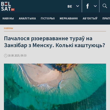
BE
НАВІНЫ
АНАЛІТЫКА
ГІСТОРЫІ
МЕРКАВАННI
АБ'ЕКТЫЎ
ПРАГ
навіны
Пачалося рэзерваванне тураў на
Занзібар з Менску. Колькі каштуюць?
18.08.2025, 09:33