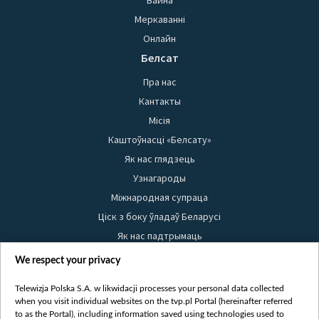
Вайна
Меркаванні
Онлайн
Белсат
Пра нас
Кантакты
Місія
Каштоўнасці «Белсату»
Як нас глядзець
Узнагароды
Міжнародная супраца
Ціск з боку ўладаў Беларусі
Як нас падтрымаць
Правілы выкарыстання матэрыялаў
We respect your privacy
Інфармацыя аб адпраўніку
Telewizja Polska S.A. w likwidacji processes your personal data collected
Бяспека
when you visit individual websites on the tvp.pl Portal (hereinafter referred
Youtube
to as the Portal), including information saved using technologies used to