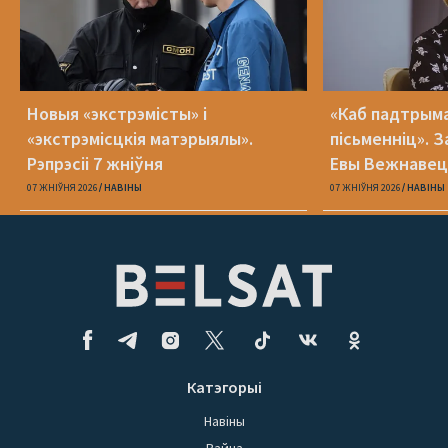
Новыя «экстрэмісты» і
«Каб падтрыма
«экстрэмісцкія матэрыялы».
пісьменніц». З
Рэпрэсіі 7 жніўня
Евы Вежнавец
07 ЖНІЎНЯ 2026
НАВІНЫ
07 ЖНІЎНЯ 2026
НАВІНЫ
Катэгорыі
Навіны