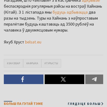
Нагадаем, што «Белавія» з 8 кастрычніка
адкрывае
беспасярэднія рэгулярныя рэйсы на востраў Хайнань
(Кітай). З 1 лістапада яны
будуць адбывацца
два
разы на тыдзень. Туры на Хайнань з наўпроставым
пералётам будуць каштаваць ад 3500 рублёў на
чалавека ў двухмясцовым нумары.
Якуб Хруст
belsat.eu
#ЗАНЗІБАР
#АФРЫКА
#ТУРЫСТЫ
БОЛЬШ ПА ГЭТАЙ ТЭМЕ
ГЛЯДЗІЦЕ БОЛЬШ