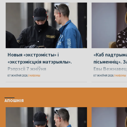
Новыя «экстрэмісты» і
«Каб падтрыма
«экстрэмісцкія матэрыялы».
пісьменніц». З
Рэпрэсіі 7 жніўня
Евы Вежнавец
07 ЖНІЎНЯ 2026
НАВІНЫ
07 ЖНІЎНЯ 2026
НАВІНЫ
АПОШНІЯ