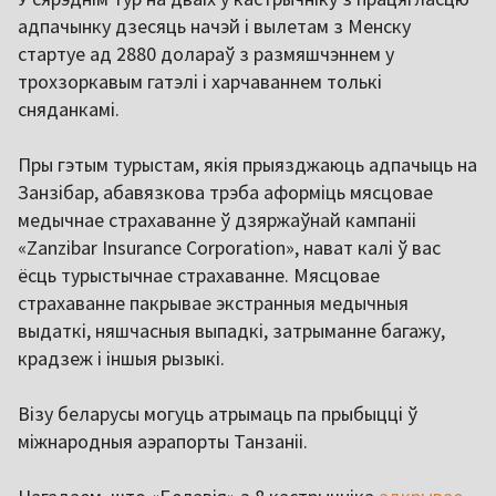
адпачынку дзесяць начэй і вылетам з Менску
стартуе ад 2880 долараў з размяшчэннем у
трохзоркавым гатэлі і харчаваннем толькі
сняданкамі.
Пры гэтым турыстам, якія прыязджаюць адпачыць на
Занзібар, абавязкова трэба аформіць мясцовае
медычнае страхаванне ў дзяржаўнай кампаніі
«Zanzibar Insurance Corporation», нават калі ў вас
ёсць турыстычнае страхаванне. Мясцовае
страхаванне пакрывае экстранныя медычныя
выдаткі, няшчасныя выпадкі, затрыманне багажу,
крадзеж і іншыя рызыкі.
Візу беларусы могуць атрымаць па прыбыцці ў
міжнародныя аэрапорты Танзаніі.