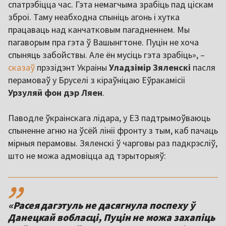
спатрэбіцца час. Гэта немагчыма зрабіць пад ціскам
зброі. Таму неабходна спыніць агонь і хутка
працаваць над канчатковым пагадненнем. Мы
пагаворым пра гэта ў Вашынгтоне. Пуцін не хоча
спыняць забойствы. Але ён мусіць гэта зрабіць», –
сказаў
прэзідэнт Украіны
Уладзімір
Зяленскі
пасля
перамоваў у Бруселі з кіраўніцаю Еўракамісіі
Урзуляй фон дэр Ляен
.
Паводле ўкраінскага лідара, у ЕЗ падтрымоўваюць
спыненне агню на ўсёй лініі фронту з тым, каб пачаць
мірныя перамовы. Зяленскі ў чарговы раз падкрэсліў,
што не можа адмовіцца ад тэрыторыяў:
,,
«Расея дагэтуль не дасягнула поспеху ў
Данецкай вобласці, Пуцін не можа захапіць