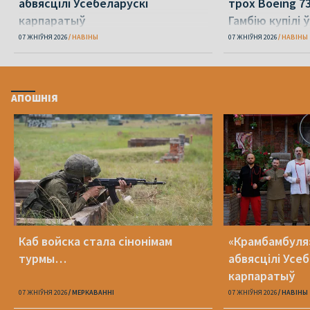
абвясцілі Усебеларускі
трох Boeing 73
карпаратыў
Гамбію купілі 
07 ЖНІЎНЯ 2026
НАВІНЫ
07 ЖНІЎНЯ 2026
НАВІНЫ
АПОШНІЯ
Каб войска стала сінонімам
«Крамбамбуля»
турмы…
абвясцілі Усе
карпаратыў
07 ЖНІЎНЯ 2026
МЕРКАВАННI
07 ЖНІЎНЯ 2026
НАВІНЫ