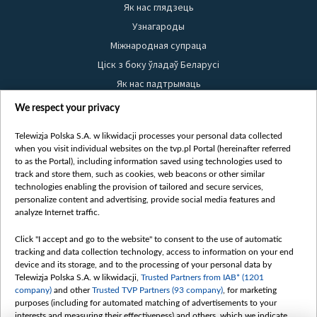
Як нас глядзець
Узнагароды
Міжнародная супраца
Ціск з боку ўладаў Беларусі
Як нас падтрымаць
Правілы выкарыстання матэрыялаў
We respect your privacy
Інфармацыя аб адпраўніку
Telewizja Polska S.A. w likwidacji processes your personal data collected
Бяспека
when you visit individual websites on the tvp.pl Portal (hereinafter referred
Youtube
to as the Portal), including information saved using technologies used to
track and store them, such as cookies, web beacons or other similar
Белсат news
technologies enabling the provision of tailored and secure services,
personalize content and advertising, provide social media features and
Белсат Shorts
analyze Internet traffic.
Белсат Life
Click "I accept and go to the website" to consent to the use of automatic
Жэстачайшы мульт
tracking and data collection technology, access to information on your end
Belsat English
device and its storage, and to the processing of your personal data by
Telewizja Polska S.A. w likwidacji,
Trusted Partners from IAB* (1201
Biełsat PL
company)
and other
Trusted TVP Partners (93 company)
, for marketing
Белсат Now
purposes (including for automated matching of advertisements to your
interests and measuring their effectiveness) and others, which we indicate