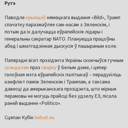
Рутэ
.
Паводле
крыніцаў
нямецкага выдання «Bild», Трамп
спачатку паразмаўляе сам-насам з Зяленскім, і
потым да іх далучацца еўрапейскія лідары і
генеральны сакратар NATO. Плануецца працоўны
абед і шматгадзінная дыскусія ў пашыраным коле.
Папярэдні візіт прэзідэнта Украіны скончыўся гучным
скандалам
праз
сварку
ў Белым доме, і цяпер
галоўная мэта еўрапейскіх палітыкаў – перадухіліць
канфлікт паміж Зяленскім і Трампам, а таксама
давесці да амерыканскага прэзідэнта, што мірныя
перамовы не могуць прайсці без удзелу ЕЗ, пісала
раней выданне «Politico».
Сцяпан Кубік
belsat.eu