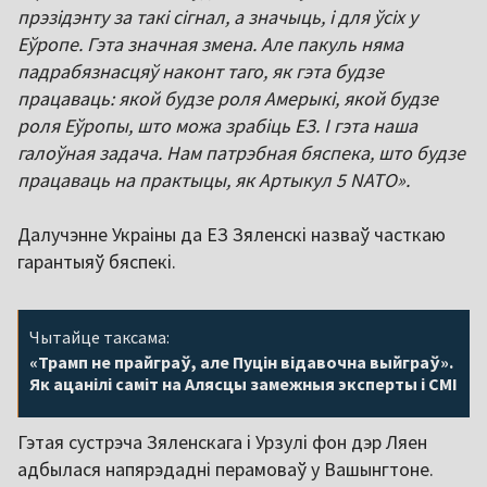
прэзідэнту за такі сігнал, а значыць, і для ўсіх у
Еўропе. Гэта значная змена. Але пакуль няма
падрабязнасцяў наконт таго, як гэта будзе
працаваць: якой будзе роля Амерыкі, якой будзе
роля Еўропы, што можа зрабіць ЕЗ. І гэта наша
галоўная задача. Нам патрэбная бяспека, што будзе
працаваць на практыцы, як Артыкул 5 NATO».
Далучэнне Украіны да ЕЗ Зяленскі назваў часткаю
гарантыяў бяспекі.
Чытайце таксама:
«Трамп не прайграў, але Пуцін відавочна выйграў».
Як ацанілі саміт на Алясцы замежныя эксперты і СМІ
Гэтая сустрэча Зяленскага і Урзулі фон дэр Ляен
адбылася напярэдадні перамоваў у Вашынгтоне.