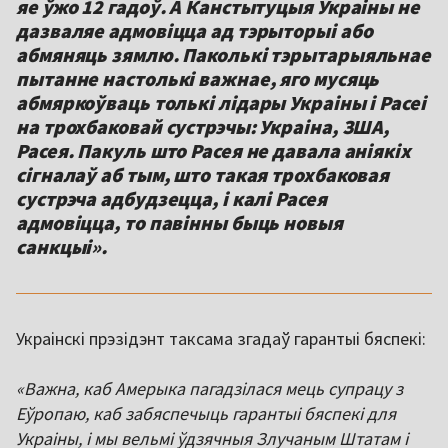
яе ўжо 12 гадоў. А Канстытуцыя Украіны не
дазваляе адмовіцца ад тэрыторыі або
абмяняць зямлю. Паколькі тэрытарыяльнае
пытанне настолькі важнае, яго мусяць
абмяркоўваць толькі лідары Украіны і Расеі
на трохбаковай сустрэчы: Украіна, ЗША,
Расея. Пакуль што Расея не давала аніякіх
сігналаў аб тым, што такая трохбаковая
сустрэча адбудзецца, і калі Расея
адмовіцца, то павінны быць новыя
санкцыі».
Украінскі прэзідэнт таксама згадаў гарантыі бяспекі:
«Важна, каб Амерыка пагадзілася мець супрацу з
Еўропаю, каб забяспечыць гарантыі бяспекі для
Украіны, і мы вельмі ўдзячныя Злучаным Штатам і