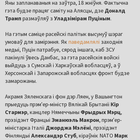
Яны запланаваныя на заўтра, 18 жніўня. Фактычна
гэта будзе працяг саміту на Алясцы, дзе
Доналд
Трамп
размаўляў з
Уладзімірам
Пуціным
.
На гэтым саміце расейскі палітык высунуў шэраг
умоваў для замірэння. Як
паведамлялі
заходнія
медыі, Пуцін патрабуе, сярод іншага, каб ЗСУ
пакінулі ўвесь Данбас, за гэта расейскія войскі
выйдуць з Сумскай і Харкаўскай вобласцяў, а ў
Херсонскай і Запарожскай вобласцях фронт будзе
замарожаны.
Акрамя Зяленскага і фон дэр Ляен, у Вашынгтон
прыедуць прэм'ер-міністр Вялікай Брытаніі
Кір
Стармэр
, канцлер Нямеччыны
Фрыдрых Мэрц
,
прэзідэнт Францыі
Эманюэль
Макрон
, прэм'ер-
міністарка Італіі
Джорджа
Мэлёні
, прэзідэнт
Фінляндыі
Александэр
Стуб
, кіраўнік NATO
Марк