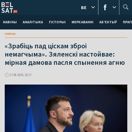
BE
НАВІНЫ
АНАЛІТЫКА
ГІСТОРЫІ
МЕРКАВАННI
АБ'ЕКТЫЎ
ПРАГ
навіны
«Зрабіць пад ціскам зброі
немагчыма». Зяленскі настойвае:
мірная дамова пасля спынення агню
17.08.2025, 18:17