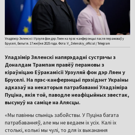
Уладзімір Зяленскі і Урзуля фон дэр Ляен на прэс-канферэнцыі пасля перамоваў у
Бруселі, Бельгія. 17 жніўня 2025 года. Фота: V_Zelenskiy_official / Telegram
Уладзімір Зяленскі напярэдадні сустрэчы з
Доналдам Трампам правёў перамовы з
кіраўніцаю Еўракамісіі Урзуляй фон дэр Ляен у
Бруселі. На прэс-канферэнцыі прэзідэнт Украіны
адказаў на некаторыя патрабаванні Уладзіміра
Пуціна, якія той, паводле неафіцыйных звестак,
высунуў на саміце на Алясцы.
«Мы павінны спыніць забойствы. У Пуціна багата
патрабаванняў, але мы не ведаем іх усіх. Калі іх
столькі, колькі мы чулі, то для іх выканання