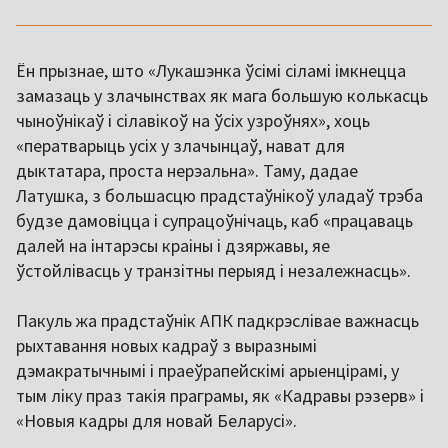
Ён прызнае, што «Лукашэнка ўсімі сіламі імкнецца
замазаць у злачынствах як мага большую колькасць
чыноўнікаў і сілавікоў на ўсіх узроўнях», хоць
«ператварыць усіх у злачынцаў, нават для
дыктатара, проста нерэальна». Таму, дадае
Латушка, з большасцю прадстаўнікоў уладаў трэба
будзе дамовіцца і супрацоўнічаць, каб «працаваць
далей на інтарэсы краіны і дзяржавы, яе
ўстойлівасць у транзітны перыяд і незалежнасць».
Пакуль жа прадстаўнік АПК падкрэслівае важнасць
рыхтавання новых кадраў з выразнымі
дэмакратычнымі і праеўрапейскімі арыенцірамі, у
тым ліку праз такія праграмы, як «Кадравы рэзерв» і
«Новыя кадры для новай Беларусі».