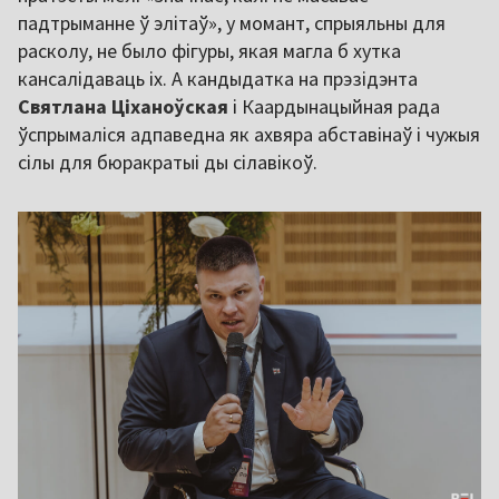
падтрыманне ў элітаў», у момант, спрыяльны для
расколу, не было фігуры, якая магла б хутка
кансалідаваць іх. А кандыдатка на прэзідэнта
Святлана Ціханоўская
і Каардынацыйная рада
ўспрымаліся адпаведна як ахвяра абставінаў і чужыя
сілы для бюракратыі ды сілавікоў.