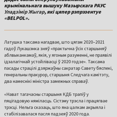
крымінальнага вышуку Мазырскага РАУС
Уладзімір Жыгар
, які цяпер рэпрэзентуе
«BELPOL».
Латушка таксама нагадвае, што цягам 2020–2021
гадоў Лукашэнка зняў «практычна ўсіх старшыняў
аблвыканкамаў, якія, у ягоным разуменні, не праявілі
ідэалагічнай устойлівасці ў 2020 годзе». Таксама
пасады страцілі дзяржаўны сакратар Савету бяспекі,
генеральны пракурор, старшыня Следчага камітэту,
два намеснікі міністра замежных справаў.
«Нават тагачасны старшыня КДБ трапіў у
пяцігадовую няміласць. Сістэму трэсла і працягвае
трэсці. Нельга сказаць, што яна цалкам акрыяла і
стабілізавалася пасля падзеяў 2020 года.