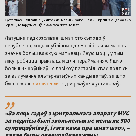
Сустрэча са Святланаю Ціханоўскаю, Марыяй Калеснікавай і Веранікаю Цапкалай у
Берасці, Беларусь. 2 жніўня 2020 года. Фота: Белсат
Латушка падкрэслівае: шмат хто сыходзіў
непублічна, хоць «публічныя дзеянні і заявы маюць
значна больш важкую матывацыйную моц і, у тым
ліку, робяцца прыкладам для пераймання». Яшчэ
больш чыноўнікаў і сілавікоў паставілі свае подпісы
за вылучэнне альтэрнатыўных кандыдатаў, за што
былі пасля
звольненыя
з дзяржаўных установаў.
,,
«За пяць гадоў з цэнтральнага апарату МУС
за подпісы былі звольненыя не менш як 500
супрацоўнікаў, і гэта кажа пра шмат што», –
дадае былы оперупаўнаважаны