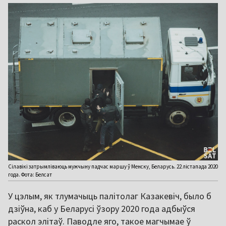
Сілавікі затрымліваюць мужчыну падчас маршу ў Менску, Беларусь. 22 лістапада 2020
года. Фота: Белсат
У цэлым, як тлумачыць палітолаг Казакевіч, было б
дзіўна, каб у Беларусі ўзору 2020 года адбыўся
раскол элітаў. Паводле яго, такое магчымае ў