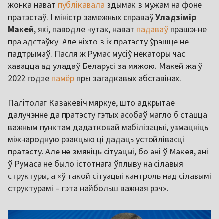
жонка нават
публікавала
здымак з мужам на фоне
пратэстаў. І міністр замежных справаў
Уладзімір
Макей
, які, паводле чутак, нават
падаваў
прашэнне
пра адстаўку. Але ніхто з іх пратэсту ўрэшце не
падтрымаў. Пасля ж Румас мусіў некаторы час
хавацца ад уладаў Беларусі за мяжою. Макей жа ў
2022 годзе
памёр
пры загадкавых абставінах.
Палітолаг Казакевіч мяркуе, што адкрытае
далучэнне да пратэсту гэтых асобаў магло б стацца
важным пунктам дадатковай мабілізацыі, узмацніць
міжнародную рэакцыю ці дадаць устойлівасці
пратэсту. Але не змяніць сітуацыі, бо ані ў Макея, ані
ў Румаса не было істотнага ўплыву на сілавыя
структуры, а «ў такой сітуацыі кантроль над сілавымі
структурамі – гэта найбольш важная рэч».