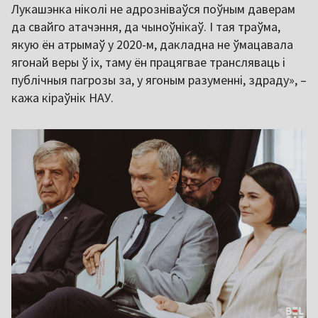
Лукашэнка ніколі не адрозніваўся поўным даверам
да свайго атачэння, да чыноўнікаў. І тая траўма,
якую ён атрымаў у 2020-м, дакладна не ўмацавала
ягонай веры ў іх, таму ён працягвае трансляваць і
публічныя пагрозы за, у ягоным разуменні, здраду», –
кажа кіраўнік НАУ.