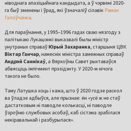
ніводнага апазіцыйнага кандыдата, а ў чэрвені 2020-
га быў зменены і ўрад, які ўзначаліў сілавік
Раман
Галоўчанка
.
Для параўнання, у 1995–1996 гадах сваю нязгоду з
палітыкаю Лукашэнкі выказвалі былы міністр
унутраных справаў
Юрый Захаранка
, старшыня ЦВК
Віктар Ганчар
, намеснік міністра замежных справаў
Андрэй Саннікаў
, а Вярхоўны Савет рыхтаваўся
абвясціць імпічмент прэзідэнту. У 2020-м нічога
такога не было.
Таму Латушка хоць і кажа, што ў 2020 годзе раскол
ва ўладзе адбыўся, але прызнае: ён «усё ж не стаў
дастатковым ні паводле колькасці, ні паводле
ўзроўню службовых асобаў, каб сістэма зрабілася
некіравальнай і разбурылася».