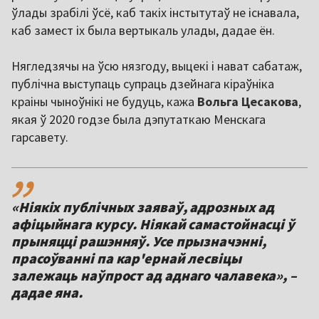
ўлады зрабілі ўсё, каб такіх інстытутаў не існавала,
каб замест іх была вертыкаль улады, дадае ён.
Нягледзячы на ўсю нязгоду, выцекі і нават сабатаж,
публічна выступаць супраць дзейнага кіраўніка
краіны чыноўнікі не будуць, кажа
Вольга Цесакова
,
якая ў 2020 годзе была дэпутаткаю Менскага
гарсавету.
,,
«Ніякіх публічных заяваў, адрозных ад
афіцыйнага курсу. Ніякай самастойнасці ў
прыняцці рашэнняў. Усе прызначэнні,
прасоўванні па кар'ернай лесвіцы
залежаць наўпрост ад аднаго чалавека», –