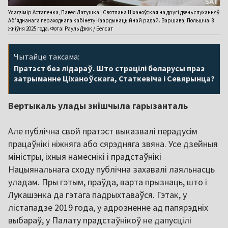
Уладзімір Астапенка, Павел Латушка і Святлана Ціханоўская на другі дзень слуханняў
Аб’яднанага пераходнага кабінету Каардынацыйнай радай. Варшава, Польшча. 8
жніўня 2025 года. Фота: Рауль Дзюк / Белсат
Чытайце таксама:
Пратэст без лідараў. Што страцілі беларусы праз
затрыманне Ціханоўскага, Статкевіча і Севярынца?
Вертыкаль улады знішчыла гарызанталь
Але публічна свой пратэст выказвалі перадусім
працаўнікі ніжняга або сярэдняга звяна. Усе дзейныя
міністры, іхныя намеснікі і прадстаўнікі
Нацыянальнага сходу публічна захавалі лаяльнасць
уладам. Пры гэтым, праўда, варта прызнаць, што і
Лукашэнка да гэтага падрыхтаваўся. Гэтак, у
лістападзе 2019 года, у адрозненне ад папярэдніх
выбараў, у Палату прадстаўнікоў не дапусцілі