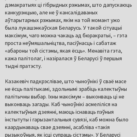
дэмакратыях ці гібрыдных рэжымах, што дапускаюць
канкурэнцыю, але не ў кансалідаваных
аўтарытарных рэжымах, якім на той момант ужо
была лукашэнкаўская Беларусь. У такой сітуацыі
максімум, чаго можна чакаць ад бюракратыі, – гэта
проста неўмяшальніцтва, пасіўнасць і сабатаж
«абароны той сістэмы, якая ёсць». Менавіта гэта,
кажа палітолаг, і назіралася ў Беларусі ў першыя
тыдні пратэсту.
Казакевіч падкрэслівае, што чыноўнікі ў сваё масе
не ёсць палітыкамі, здольнымі зрабіць калектыўны
палітычны выбар. Іхны максімум – выконваць ці не
выконваць загады. Каб чыноўнікі асмеліліся на
калектыўныя дзеянні, маюць існаваць пэўныя
інстытуты і гарызантальныя сувязі, каб можна было
каардынаваць свае дзеянні, асабліва «такія
рызыкоўныя, як ісці супраць сістэмы». У Беларусі