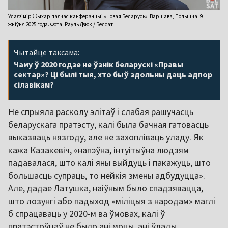
Уладзімір Жыхар падчас канферэнцыі «Новая Беларусь». Варшава, Польшча. 9
жніўня 2025 года. Фота: Рауль Дзюк / Белсат
Чытайце таксама:
Чаму ў 2020 годзе не ўзнік беларускі «Правы
сектар»? Ці былі тыя, хто быў здольны даць адпор
сілавікам?
Не спрыяла расколу элітаў і слабая рашучасць
беларускага пратэсту, калі была бачная гатовасць
выказваць нязгоду, але не захопліваць уладу. Як
кажа Казакевіч, «напэўна, інтуітыўна людзям
падавалася, што калі яны выйдуць і пакажуць, што
большасць супраць, то нейкія змены адбудуцца».
Але, дадае Латушка, наіўным было спадзявацца,
што лозунгі або падыход «міліцыя з народам» маглі
б спрацаваць у 2020-м ва ўмовах, калі ў
пратэстоўцаў не было ані моцы, ані ўлады.