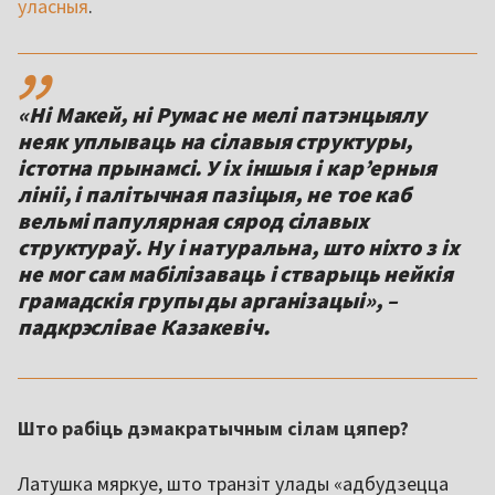
уласныя
.
,,
«Ні Макей, ні Румас не мелі патэнцыялу
неяк уплываць на сілавыя структуры,
істотна прынамсі. У іх іншыя і карʼерныя
лініі, і палітычная пазіцыя, не тое каб
вельмі папулярная сярод сілавых
структураў. Ну і натуральна, што ніхто з іх
не мог сам мабілізаваць і стварыць нейкія
грамадскія групы ды арганізацыі», –
падкрэслівае Казакевіч.
Што рабіць дэмакратычным сілам цяпер?
Латушка мяркуе, што транзіт улады «адбудзецца