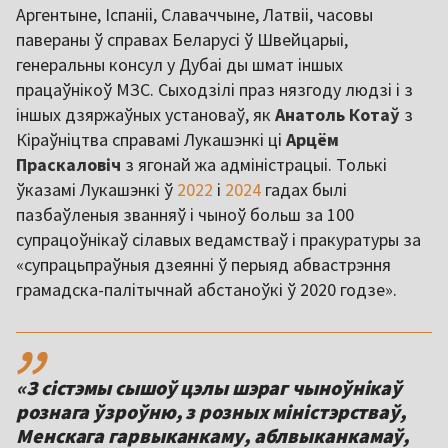
Аргентыне, Іспаніі, Славаччыне, Латвіі, часовы
павераны ў справах Беларусі ў Швейцарыі,
генеральны консул у Дубаі ды шмат іншых
працаўнікоў МЗС. Сыходзілі праз нязгоду людзі і з
іншых дзяржаўных установаў, як
Анатоль Котаў
з
Кіраўніцтва справамі Лукашэнкі ці
Арцём
Праскаловіч
з ягонай жа адміністрацыі. Толькі
ўказамі Лукашэнкі ў
2022
і
2024
гадах былі
пазбаўленыя званняў і чыноў больш за 100
супрацоўнікаў сілавых ведамстваў і пракуратуры за
«супрацьпраўныя дзеянні ў перыяд абвастрэння
грамадска-палітычнай абстаноўкі ў 2020 годзе».
,,
«З сістэмы сышоў цэлы шэраг чыноўнікаў
рознага ўзроўню, з розных міністэрстваў,
Менскага гарвыканкаму, аблвыканкамаў,