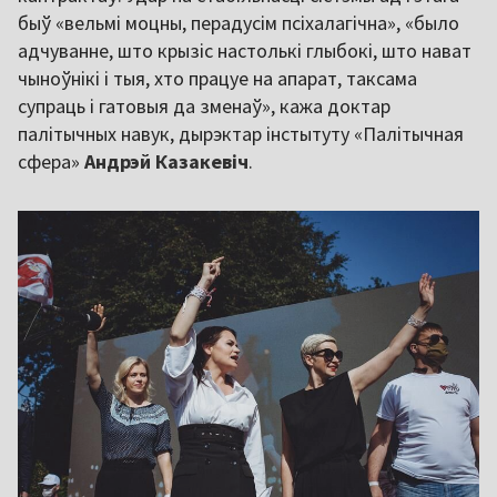
быў «вельмі моцны, перадусім псіхалагічна», «было
адчуванне, што крызіс настолькі глыбокі, што нават
чыноўнікі і тыя, хто працуе на апарат, таксама
супраць і гатовыя да зменаў», кажа доктар
палітычных навук, дырэктар інстытуту «Палітычная
сфера»
Андрэй Казакевіч
.