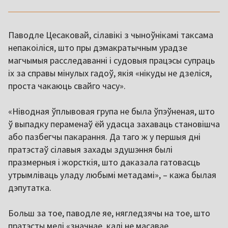
Паводле Цесаковай, сілавікі з чыноўнікамі таксама
непакоіліся, што пры дэмакратычным урадзе
магчымыя расследаванні і судовыя працэсы супраць
іх за справы мінулых гадоў, якія «нікуды не дзеліся,
проста чакаюць свайго часу».
«Ніводная ўплывовая група не была ўпэўненая, што
ў выпадку пераменаў ёй удасца захаваць становішча
або пазбегчы пакарання. Да таго ж у першыя дні
пратэстаў сілавыя захады здушэння былі
празмерныя і жорсткія, што даказала гатовасць
утрымліваць уладу любымі метадамі», – кажа былая
дэпутатка.
Больш за тое, паводле яе, нягледзячы на тое, што
пратэсты мелі «значнае, калі не масавае