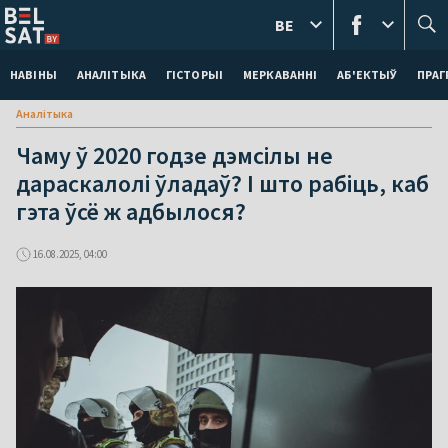
BE
НАВІНЫ
АНАЛІТЫКА
ГІСТОРЫІ
МЕРКАВАННI
АБ'ЕКТЫЎ
ПРАГ
Аналітыка
Чаму ў 2020 годзе дэмсілы не
дараскалолі ўладаў? І што рабіць, каб
гэта ўсё ж адбылося?
16.08.2025, 04:00