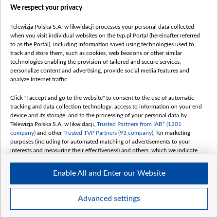
We respect your privacy
АПОШНІЯ
Telewizja Polska S.A. w likwidacji processes your personal data collected
when you visit individual websites on the tvp.pl Portal (hereinafter referred
to as the Portal), including information saved using technologies used to
track and store them, such as cookies, web beacons or other similar
technologies enabling the provision of tailored and secure services,
personalize content and advertising, provide social media features and
analyze Internet traffic.
Click "I accept and go to the website" to consent to the use of automatic
tracking and data collection technology, access to information on your end
device and its storage, and to the processing of your personal data by
Маліўся за нашу свабоду
ДАІ прыгразіл
Telewizja Polska S.A. w likwidacji,
Trusted Partners from IAB* (1201
канфіскацыяй
company)
and other
Trusted TVP Partners (93 company)
, for marketing
парушальніка
purposes (including for automated matching of advertisements to your
interests and measuring their effectiveness) and others, which we indicate
дронамі
08 ЖНІЎНЯ 2026
МЕРКАВАННI
08 ЖНІЎНЯ 2026
НАВІНЫ
below.
Enable All and Enter our Website
The purposes of processing your data by TVP S.A. w likwidacji are as
follows:
Store and/or access information on a device
Advanced settings
Use limited data to select advertising
Create profiles for personalised advertising