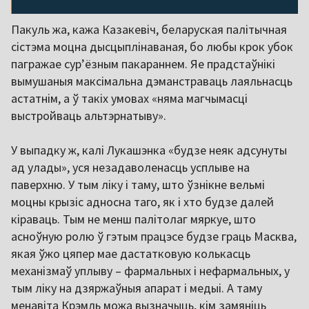
Пакуль жа, кажа Казакевіч, беларуская палітычная
сістэма моцна дысцыплінаваная, бо любы крок убок
пагражае сур’ёзным пакараннем. Яе прадстаўнікі
вымушаныя максімальна дэманстраваць лаяльнасць
астатнім, а ў такіх умовах «няма магчымасці
выстройваць альтэрнатыву».
У выпадку ж, калі Лукашэнка «будзе неяк адсунуты
ад улады», уся незадаволенасць усплыве на
паверхню. У тым ліку і таму, што ўзнікне вельмі
моцны крызіс адносна таго, як і хто будзе далей
кіраваць. Тым не менш палітолаг мяркуе, што
асноўную ролю ў гэтым працэсе будзе граць Масква,
якая ўжо цяпер мае дастатковую колькасць
механізмаў уплыву – фармальных і нефармальных, у
тым ліку на дзяржаўныя апарат і медыі. А таму
менавіта Крэмль можа вызначыць, кім замяніць