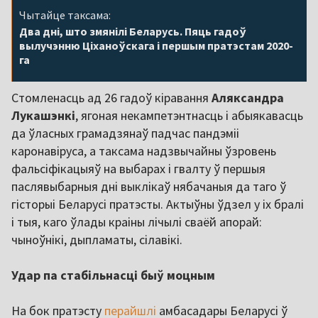
Чытайце таксама:
Два дні, што змянілі Беларусь. Пяць гадоў
вылучэнню Ціханоўскага і першым пратэстам 2020-
га
Стомленасць ад 26 гадоў кіравання
Аляксандра
Лукашэнкі
, ягоная некампетэнтнасць і абыякавасць
да ўласных грамадзянаў падчас пандэміі
каронавіруса, а таксама надзвычайны ўзровень
фальсіфікацыяў на выбарах і гвалту ў першыя
паслявыбарныя дні выклікаў нябачаныя да таго ў
гісторыі Беларусі пратэсты. Актыўны ўдзел у іх бралі
і тыя, каго ўлады краіны лічылі сваёй апорай:
чыноўнікі, дыпламаты, сілавікі.
Удар па стабільнасці быў моцным
На бок пратэсту
перайшлі
амбасадары Беларусі ў