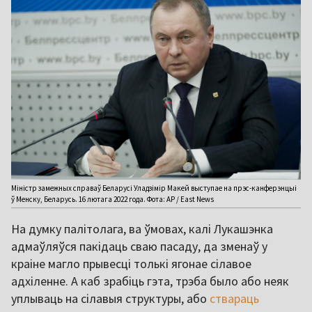
Міністр замежных справаў Беларусі Уладзімір Макей выступае на прэс-канферэнцыі
ў Менску, Беларусь. 16 лютага 2022 года. Фота: AP / East News
На думку палітолага, ва ўмовах, калі Лукашэнка
адмаўляўся пакідаць сваю пасаду, да зменаў у
краіне магло прывесці толькі ягонае сілавое
адхіленне. А каб зрабіць гэта, трэба было або неяк
уплываць на сілавыя структуры, або
ствараць