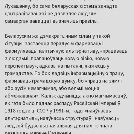
Лукашэнку, бо сама беларуская сістэма занадта
цэнтралізаваная і не дазваляе людзям
самаарганізавацца і вызначыць правілы.
Беларускім жа дэмакратычным сілам у такой
сітуацыі застаецца перадусім фармаваць і
фармуляваць палітычную альтэрнатыву, «працаваць
з людзьмі, прапаноўваць новую візію, новую
перспектыву», адказы на пытанні, якія ёсць у
грамадстве. То бок ладзіць інфармацыйную працу,
фармаваць грамадскую думку, бо «праца на зямлі
або зусім немагчымая, або вельмі моцна
абмежаваная». Калі ж адчыніцца акно магчымасцяў,
як гэта было падчас распаду Расейскай імперыі ў
1918 годзе ці СССР у 1991-м, тады «наяўнасць
альтэрнатывы, наяўнасць структураў і наяўнасць
людзей будзе вызначальная для палітычнага
развіцця», мяркуе Казакевіч.