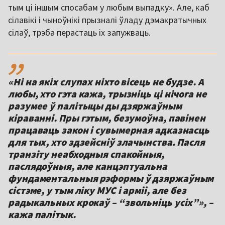
тым ці іншым спосабам у любым выпадку». Але, каб
сілавікі і чыноўнікі прызналі ўладу дэмакратычных
сілаў, трэба перастаць іх запужваць.
,,
«Ні на якіх слупах ніхто вісець не будзе. А
любы, хто гэта кажа, трызніць ці нічога не
разумее ў палітыцы ды дзяржаўным
кіраванні. Пры гэтым, безумоўна, павінен
працаваць закон і сувымерная адказнасць
для тых, хто здзейсніў злачынства. Пасля
транзіту неабходныя спакойныя,
паслядоўныя, але канцэптуальна
фундаментальныя рэформы ў дзяржаўным
сістэме, у тым ліку МУС і арміі, але без
радыкальных крокаў – “звольніць усіх”», –
кажа палітык.