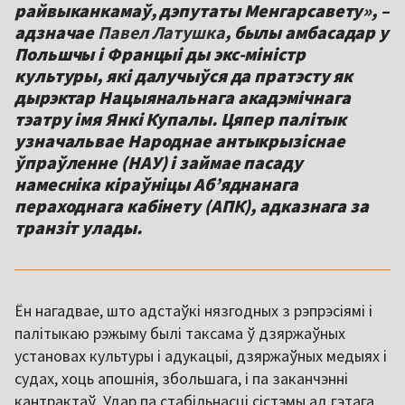
райвыканкамаў, дэпутаты Менгарсавету», –
адзначае
Павел Латушка
, былы амбасадар у
Польшчы і Францыі ды экс-міністр
культуры, які далучыўся да пратэсту як
дырэктар Нацыянальнага акадэмічнага
тэатру імя Янкі Купалы. Цяпер палітык
узначальвае Народнае антыкрызіснае
ўпраўленне (НАУ) і займае пасаду
намесніка кіраўніцы Аб’яднанага
пераходнага кабінету (АПК), адказнага за
транзіт улады.
Ён нагадвае, што адстаўкі нязгодных з рэпрэсіямі і
палітыкаю рэжыму былі таксама ў дзяржаўных
установах культуры і адукацыі, дзяржаўных медыях і
судах, хоць апошнія, збольшага, і па заканчэнні
кантрактаў. Удар па стабільнасці сістэмы ад гэтага