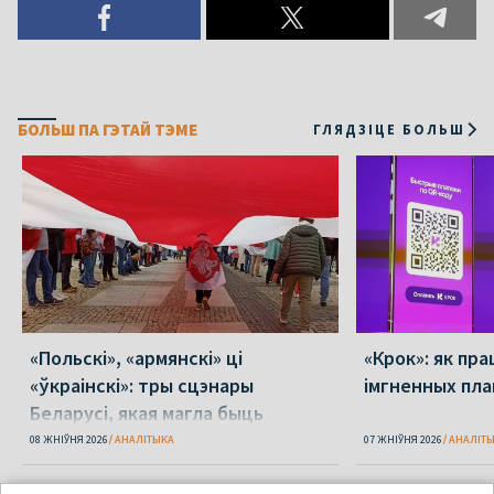
БОЛЬШ ПА ГЭТАЙ ТЭМЕ
ГЛЯДЗІЦЕ БОЛЬШ
«Польскі», «армянскі» ці
«Крок»: як пра
«ўкраінскі»: тры сцэнары
імгненных пла
Беларусі, якая магла быць
08 ЖНІЎНЯ 2026
АНАЛІТЫКА
07 ЖНІЎНЯ 2026
АНАЛІТ