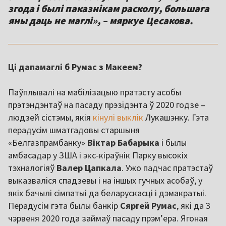
згода і былі паказнікам расколу, большага
яны даць не маглі», – мяркуе Цесакова.
Ці дапамаглі б Румас з Макеем?
Паўплывалі на мабілізацыю пратэсту асобы
прэтэндэнтаў на пасаду прэзідэнта ў 2020 годзе –
людзей сістэмы, якія
кінулі выклік
Лукашэнку. Гэта
перадусім шматгадовы старшыня
«Белгазпрамбанку»
Віктар Бабарыка
і былы
амбасадар у ЗША і экс-кіраўнік Парку высокіх
тэхналогіяў
Валер Цапкала
. Ужо падчас пратэстаў
выказваліся спадзевы і на іншых гучных асобаў, у
якіх бачылі сімпатыі да беларускасці і дэмакратыі.
Перадусім гэта былы банкір
Сяргей Румас
, які да 3
чэрвеня 2020 года займаў пасаду прэм’ера. Ягоная