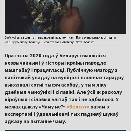
Вайскоўцы за шчытамі перакрылі праспект каля Палацу незалежнасці падчас
маршу ў Менску, Беларусь. 22 лістапада 2020 года. Фота: Белсат
Пратэсты 2020 года ў Беларусі выявіліся
незвычайнымі ў гісторыі краіны паводле
маштабаў і працягласці. Публічную нязгоду з
палітыкай уладаў на вуліцах і плошчах гарадоў
выказвалі сотні тысяч асобаў, у тым ліку
дзейныя чыноўнікі і сілавікі. Але ўсё ж расколу
кіроўных і сілавых элітаў так і не адбылося. У
межах цыклу «Чаму не?»
«Белсат»
разам з
экспертамі і ўдзельнікамі тых падзеяў шукаў
адказу на пытанне чаму.