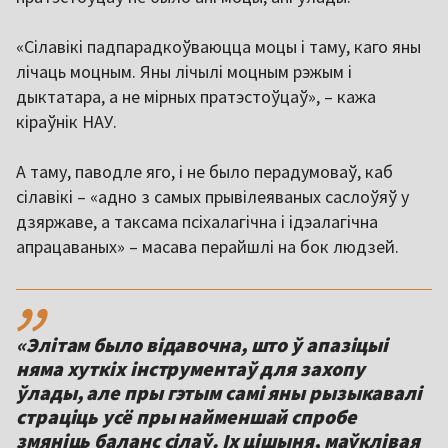
«Сілавікі падпарадкоўваюцца моцы і таму, каго яны
лічаць моцным. Яны лічылі моцным рэжым і
дыктатара, а не мірных пратэстоўцаў», – кажа
кіраўнік НАУ.
А таму, паводле яго, і не было перадумоваў, каб
сілавікі – «адно з самых прывілеяваных саслоўяў у
дзяржаве, а таксама псіхалагічна і ідэалагічна
апрацаваных» – масава перайшлі на бок людзей.
,,
«Элітам было відавочна, што ў апазіцыі
няма хуткіх інструментаў для захопу
ўлады, але пры гэтым самі яны рызыкавалі
страціць усё пры найменшай спробе
змяніць баланс сілаў. Іх цішыня, маўклівая