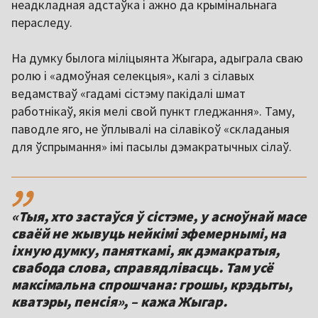
неадкладная адстаўка і ажно да крымінальнага
пераследу.
На думку былога міліцыянта Жыгара, адыграла сваю
ролю і «адмоўная селекцыя», калі з сілавых
ведамстваў «гадамі сістэму пакідалі шмат
работнікаў, якія мелі свой пункт гледжання». Таму,
паводле яго, не ўплывалі на сілавікоў «складаныя
для ўспрымання» імі пасылы дэмакратычных сілаў.
,,
«Тыя, хто застаўся ў сістэме, у асноўнай масе
сваёй не жывуць нейкімі эфемернымі, на
іхную думку, паняткамі, як дэмакратыя,
свабода слова, справядлівасць. Там усё
максімальна спрошчана: грошы, крэдыты,