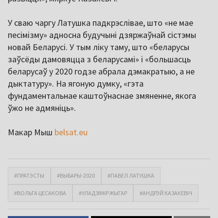
У сваю чаргу Латушка падкрэслівае, што «не мае
песімізму» адносна будучыні дзяржаўнай сістэмы
новай Беларусі. У тым ліку таму, што «беларусы
заўсёды дамовяцца з беларусамі» і «большасць
беларусаў у 2020 годзе абрала дэмакратыю, а не
дыктатуру». На ягоную думку, «гэта
фундаментальнае каштоўнаснае змяненне, якога
ўжо не адмяніць».
Макар Мыш
belsat.eu
#ПРАТЭСТЫ
#ВЫБАРЫ-2020
#ПАВЕЛ ЛАТУШКА
#ВОЛЬГА ЦЕСАКОВА
#УЛАДЗІМІР ЖЫГАР
#АНДРЭЙ КАЗАКЕВІЧ