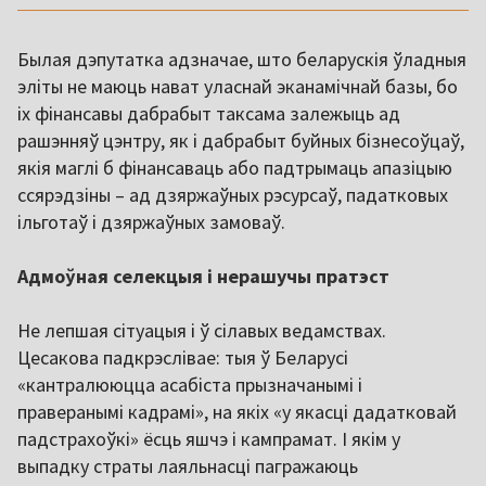
Былая дэпутатка адзначае, што беларускія ўладныя
эліты не маюць нават уласнай эканамічнай базы, бо
іх фінансавы дабрабыт таксама залежыць ад
рашэнняў цэнтру, як і дабрабыт буйных бізнесоўцаў,
якія маглі б фінансаваць або падтрымаць апазіцыю
ссярэдзіны – ад дзяржаўных рэсурсаў, падатковых
ільготаў і дзяржаўных замоваў.
Адмоўная селекцыя і нерашучы пратэст
Не лепшая сітуацыя і ў сілавых ведамствах.
Цесакова падкрэслівае: тыя ў Беларусі
«кантралююцца асабіста прызначанымі і
праверанымі кадрамі», на якіх «у якасці дадатковай
падстрахоўкі» ёсць яшчэ і кампрамат. І якім у
выпадку страты лаяльнасці пагражаюць