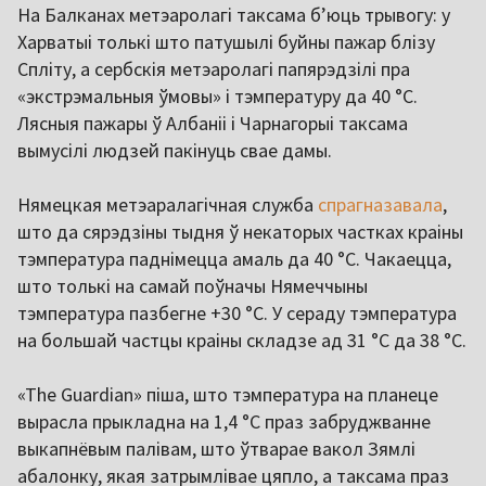
На Балканах метэаролагі таксама бʼюць трывогу: у
Харватыі толькі што патушылі буйны пажар блізу
Спліту, а сербскія метэаролагі папярэдзілі пра
«экстрэмальныя ўмовы» і тэмпературу да 40 °C.
Лясныя пажары ў Албаніі і Чарнагорыі таксама
вымусілі людзей пакінуць свае дамы.
Нямецкая метэаралагічная служба
спрагназавала
,
што да сярэдзіны тыдня ў некаторых частках краіны
тэмпература паднімецца амаль да 40 °C. Чакаецца,
што толькі на самай поўначы Нямеччыны
тэмпература пазбегне +30 °C. У сераду тэмпература
на большай частцы краіны складзе ад 31 °C да 38 °C.
«The Guardian» піша, што тэмпература на планеце
вырасла прыкладна на 1,4 °C праз забруджванне
выкапнёвым палівам, што ўтварае вакол Зямлі
абалонку, якая затрымлівае цяпло, а таксама праз