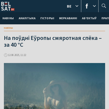
BE
НАВІНЫ
АНАЛІТЫКА
ГІСТОРЫІ
МЕРКАВАННI
АБ'ЕКТЫЎ
ПРАГ
навіны
На поўдні Еўропы смяротная спёка –
за 40 °C
12.08.2025, 11:22