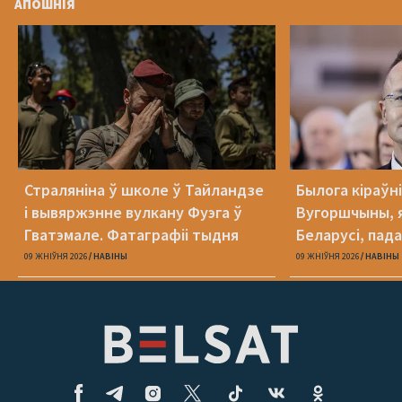
АПОШНІЯ
Страляніна ў школе ў Тайландзе
Былога кіраўн
і вывяржэнне вулкану Фуэга ў
Вугоршчыны, я
Гватэмале. Фатаграфіі тыдня
Беларусі, пад
хабарніцтве
09 ЖНІЎНЯ 2026
НАВІНЫ
09 ЖНІЎНЯ 2026
НАВІНЫ