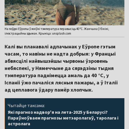
На поўдні Еўропы ў жніўні тэмпература перавысіць 40 °C. Жанчына ў бікіні,
ілюстрацыйны здымак. Крыніца: unsplash.com
Калі вы планавалі адпачынак у Еўропе гэтым
часам, то навіны не надта добрыя: у Францыі
абвясцілі найвышэйшы чырвоны ўзровень
небяспекі, у Нямеччыне да сярэдзіны тыдня
тэмпература паднімецца амаль да 40 °C, у
Іспаніі ўжо пачаліся лясныя пажары, а ў Італіі
ад цеплавога ўдару памёр хлопчык.
Чытайце таксама:
Які прагноз надвор'я на лета-2025 у Беларусі?
Параўноўваем прагнозы метэаролагаў, таролага і
астролага