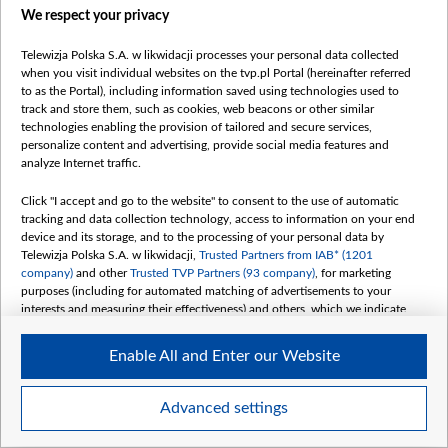
Правілы выкарыстання матэрыялаў
We respect your privacy
Інфармацыя аб адпраўніку
Telewizja Polska S.A. w likwidacji processes your personal data collected
Бяспека
when you visit individual websites on the tvp.pl Portal (hereinafter referred
Youtube
to as the Portal), including information saved using technologies used to
track and store them, such as cookies, web beacons or other similar
Белсат news
technologies enabling the provision of tailored and secure services,
personalize content and advertising, provide social media features and
Белсат Shorts
analyze Internet traffic.
Белсат Life
Click "I accept and go to the website" to consent to the use of automatic
Жэстачайшы мульт
tracking and data collection technology, access to information on your end
Belsat English
device and its storage, and to the processing of your personal data by
Telewizja Polska S.A. w likwidacji,
Trusted Partners from IAB* (1201
Biełsat PL
company)
and other
Trusted TVP Partners (93 company)
, for marketing
Белсат Now
purposes (including for automated matching of advertisements to your
interests and measuring their effectiveness) and others, which we indicate
Белсат History
below.
Белсат Music
Enable All and Enter our Website
The purposes of processing your data by TVP S.A. w likwidacji are as
Белсат Doc
follows:
My consents
Store and/or access information on a device
Advanced settings
Use limited data to select advertising
Create profiles for personalised advertising