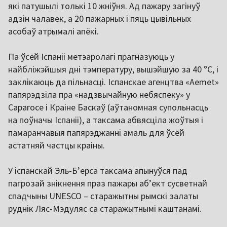
які патушылі толькі 10 жніўня. Ад пажару загінуў
адзін чалавек, а 20 пажарных і пяць цывільных
асобаў атрымалі апёкі.
Па ўсёй Іспаніі метэаролагі прагназуюць у
найбліжэйшыя дні тэмпературу, вышэйшую за 40 °C, і
заклікаюць да пільнасці. Іспанскае агенцтва «Aemet»
папярэдзіла пра «надзвычайную небяспеку» у
Сарагосе і Краіне Баскаў (аўтаномная супольнасць
на поўначы Іспаніі), а таксама абвясціла жоўтыя і
памаранчавыя папярэджанні амаль для ўсёй
астатняй частцы краіны.
У іспанскай Эль-Б’ерса таксама апынуўся пад
пагрозай знікнення праз пажары абʼект сусветнай
спадчыны UNESCO – старажытны рымскі залаты
руднік Ляс-Мэдуляс са старажытнымі каштанамі.