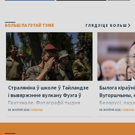
БОЛЬШ ПА ГЭТАЙ ТЭМЕ
ГЛЯДЗІЦЕ БОЛЬШ
Страляніна ў школе ў Тайландзе
Былога кіраўн
і вывяржэнне вулкану Фуэга ў
Вугоршчыны, я
Гватэмале. Фатаграфіі тыдня
Беларусі, пад
хабарніцтве
09 ЖНІЎНЯ 2026
НАВІНЫ
09 ЖНІЎНЯ 2026
НАВІНЫ