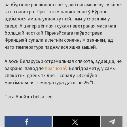
разбурэнне расліннага свету, які паглынае вуглякіслы
газ з паветра. Пры гэтым пацяпленне ў Еўропе
адбылося амаль удвая хутчэй, чым у сярэднім у
свеце. А цяпер цёплая і сухая паветраная маса над
большай часткай Пірэнэйскага паўвострава і
Францыяй супала з летнім сонечным ззяннем, ад
чаго тэмпература паднялася яшчэ вышэй.
А вось Беларусь экстрэмальная спякота, здаецца, не
закране: паводле
прагнозаў
Белгідрамету, у самы
спякотны дзень тыдня – сераду 13 жніўня –
максімальная тэмпература дасягне 26 °C.
Тэса Анейда belsat.eu