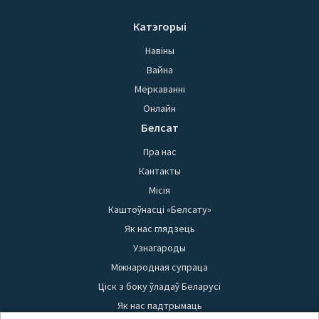
Катэгорыі
Навіны
Вайна
Меркаванні
Онлайн
Белсат
Пра нас
Кантакты
Місія
Каштоўнасці «Белсату»
Як нас глядзець
Узнагароды
Міжнародная супраца
Ціск з боку ўладаў Беларусі
Як нас падтрымаць