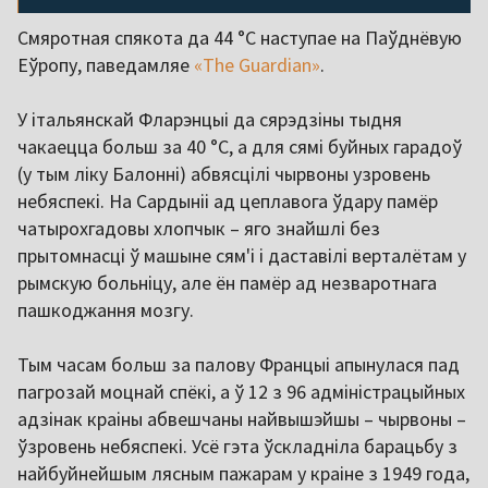
Смяротная спякота да 44 °C наступае на Паўднёвую
Еўропу, паведамляе
«The Guardian»
.
У італьянскай Фларэнцыі да сярэдзіны тыдня
чакаецца больш за 40 °C, а для сямі буйных гарадоў
(у тым ліку Балонні) абвясцілі чырвоны узровень
небяспекі. На Сардыніі ад цеплавога ўдару памёр
чатырохгадовы хлопчык – яго знайшлі без
прытомнасці ў машыне сям'і і даставілі верталётам у
рымскую больніцу, але ён памёр ад незваротнага
пашкоджання мозгу.
Тым часам больш за палову Францыі апынулася пад
пагрозай моцнай спёкі, а ў 12 з 96 адміністрацыйных
адзінак краіны абвешчаны найвышэйшы – чырвоны –
ўзровень небяспекі. Усё гэта ўскладніла барацьбу з
найбуйнейшым лясным пажарам у краіне з 1949 года,