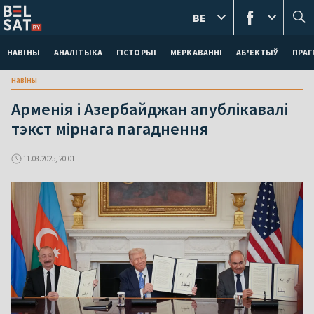
BE
НАВІНЫ
АНАЛІТЫКА
ГІСТОРЫІ
МЕРКАВАННI
АБ'ЕКТЫЎ
ПРАГ
навіны
Арменія і Азербайджан апублікавалі
тэкст мірнага пагаднення
11.08.2025, 20:01