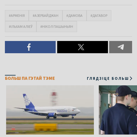
#АРМЕНІЯ
#АЗЕРБАЙДЖАН
#ДАМОВА
#ДАГАВОР
#ІЛЬХАМ АЛІЕЎ
#НІКОЛ ПАШЫНЬЯН
БОЛЬШ ПА ГЭТАЙ ТЭМЕ
ГЛЯДЗІЦЕ БОЛЬШ