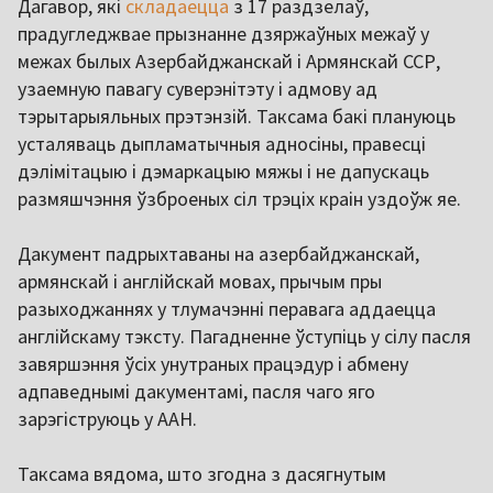
Дагавор, які
складаецца
з 17 раздзелаў,
прадугледжвае прызнанне дзяржаўных межаў у
межах былых Азербайджанскай і Армянскай ССР,
узаемную павагу суверэнітэту і адмову ад
тэрытарыяльных прэтэнзій. Таксама бакі плануюць
усталяваць дыпламатычныя адносіны, правесці
дэлімітацыю і дэмаркацыю мяжы і не дапускаць
размяшчэння ўзброеных сіл трэціх краін уздоўж яе.
Дакумент падрыхтаваны на азербайджанскай,
армянскай і англійскай мовах, прычым пры
разыходжаннях у тлумачэнні перавага аддаецца
англійскаму тэксту. Пагадненне ўступіць у сілу пасля
завяршэння ўсіх унутраных працэдур і абмену
адпаведнымі дакументамі, пасля чаго яго
зарэгіструюць у ААН.
Таксама вядома, што згодна з дасягнутым