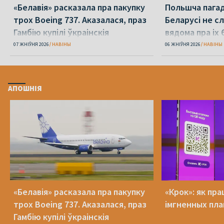
«Белавія» расказала пра пакупку
Польшча пагадз
трох Boeing 737. Аказалася, праз
Беларусі не с
Гамбію купілі ўкраінскія
вядома пра іх 
07 ЖНІЎНЯ 2026
НАВІНЫ
06 ЖНІЎНЯ 2026
НАВІНЫ
АПОШНІЯ
«Белавія» расказала пра пакупку
«Крок»: як пра
трох Boeing 737. Аказалася, праз
імгненных пла
Гамбію купілі ўкраінскія