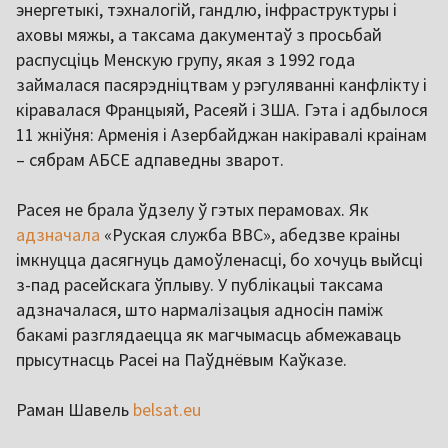
энергетыкі, тэхналогій, гандлю, інфраструктуры і
аховы мяжы, а таксама дакументаў з просьбай
распусціць Менскую групу, якая з 1992 года
займалася пасярэдніцтвам у рэгуляванні канфлікту і
кіравалася Францыяй, Расеяй і ЗША. Гэта і адбылося
11 жніўня: Арменія і Азербайджан накіравалі краінам
– сябрам АБСЕ адпаведны зварот.
Расея не брала ўдзелу ў гэтых перамовах. Як
адзначала
«Руская служба BBC», абедзве краіны
імкнуцца дасягнуць дамоўленасці, бо хочуць выйсці
з-пад расейскага ўплыву. У публікацыі таксама
адзначалася, што нармалізацыя адносін паміж
бакамі разглядаецца як магчымасць абмежаваць
прысутнасць Расеі на Паўднёвым Каўказе.
Раман Шавель
belsat.eu