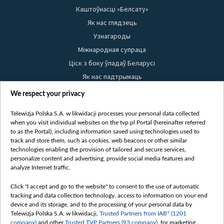
Каштоўнасці «Белсату»
Як нас глядзець
Узнагароды
Міжнародная супраца
Ціск з боку ўладаў Беларусі
Як нас падтрымаць
Правілы выкарыстання матэрыялаў
We respect your privacy
Інфармацыя аб адпраўніку
Telewizja Polska S.A. w likwidacji processes your personal data collected
Бяспека
when you visit individual websites on the tvp.pl Portal (hereinafter referred
Youtube
to as the Portal), including information saved using technologies used to
track and store them, such as cookies, web beacons or other similar
Белсат news
technologies enabling the provision of tailored and secure services,
personalize content and advertising, provide social media features and
Белсат Shorts
analyze Internet traffic.
Белсат Life
Click "I accept and go to the website" to consent to the use of automatic
Жэстачайшы мульт
tracking and data collection technology, access to information on your end
Belsat English
device and its storage, and to the processing of your personal data by
Telewizja Polska S.A. w likwidacji,
Trusted Partners from IAB* (1201
Biełsat PL
company)
and other
Trusted TVP Partners (93 company)
, for marketing