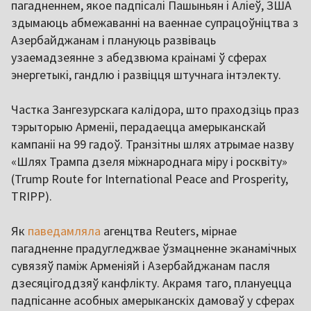
пагадненнем, якое падпісалі Пашыньян і Аліеў, ЗША
здымаюць абмежаванні на ваеннае супрацоўніцтва з
Азербайджанам і плануюць развіваць
узаемадзеянне з абедзвюма краінамі ў сферах
энергетыкі, гандлю і развіцця штучнага інтэлекту.
Частка Зангезурскага калідора, што праходзіць праз
тэрыторыю Арменіі, перадаецца амерыканскай
кампаніі на 99 гадоў. Транзітны шлях атрымае назву
«Шлях Трампа дзеля міжнароднага міру і росквіту»
(Trump Route for International Peace and Prosperity,
TRIPP).
Як
паведамляла
агенцтва Reuters, мірнае
пагадненне прадугледжвае ўзмацненне эканамічных
сувязяў паміж Арменіяй і Азербайджанам пасля
дзесяцігоддзяў канфлікту. Акрамя таго, плануецца
падпісанне асобных амерыканскіх дамоваў у сферах