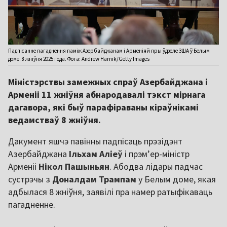
Падпісанне пагаднення паміж Азербайджанам і Арменіяй пры ўдзеле ЗША ў Белым
доме. 8 жніўня 2025 года. Фота: Andrew Harnik/Getty Images
Міністэрствы замежных спраў Азербайджана і
Арменіі 11 жніўня абнародавалі тэкст мірнага
дагавора, які быў парафіраваны кіраўнікамі
ведамстваў 8 жніўня.
Дакумент яшчэ павінны падпісаць прэзідэнт
Азербайджана
Ільхам Аліеў
і прэм’ер-міністр
Арменіі
Нікол Пашыньян
. Абодва лідары падчас
сустрэчы з
Доналдам Трампам
у Белым доме, якая
адбылася 8 жніўня, заявілі пра намер ратыфікаваць
пагадненне.