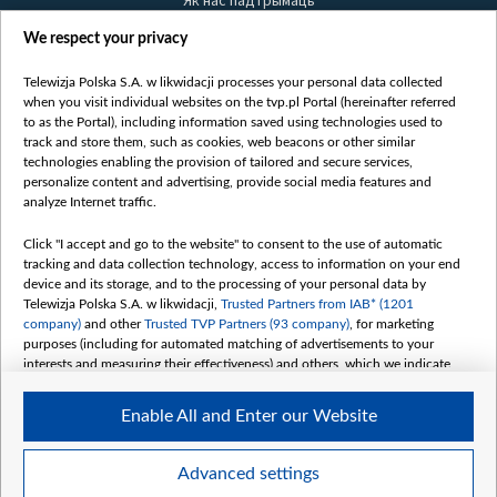
Як нас падтрымаць
Правілы выкарыстання матэрыялаў
We respect your privacy
Інфармацыя аб адпраўніку
Telewizja Polska S.A. w likwidacji processes your personal data collected
Бяспека
when you visit individual websites on the tvp.pl Portal (hereinafter referred
Youtube
to as the Portal), including information saved using technologies used to
track and store them, such as cookies, web beacons or other similar
Белсат news
technologies enabling the provision of tailored and secure services,
personalize content and advertising, provide social media features and
Белсат Shorts
analyze Internet traffic.
Белсат Life
Click "I accept and go to the website" to consent to the use of automatic
Жэстачайшы мульт
tracking and data collection technology, access to information on your end
Belsat English
device and its storage, and to the processing of your personal data by
Telewizja Polska S.A. w likwidacji,
Trusted Partners from IAB* (1201
Biełsat PL
company)
and other
Trusted TVP Partners (93 company)
, for marketing
Белсат Now
purposes (including for automated matching of advertisements to your
interests and measuring their effectiveness) and others, which we indicate
Белсат History
below.
Белсат Music
Enable All and Enter our Website
The purposes of processing your data by TVP S.A. w likwidacji are as
Белсат Doc
follows:
My consents
Store and/or access information on a device
Advanced settings
Use limited data to select advertising