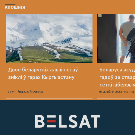
АПОШНІЯ
Двое беларускіх альпіністаў
Беларуса асудз
зніклі ў гарах Кыргызстану
гадоў за ства
сеткі кібервы
08 ЖНІЎНЯ 2026
НАВІНЫ
08 ЖНІЎНЯ 2026
НАВІНЫ