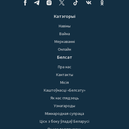
Катэгорыі
Навіны
Вайна
Меркаванні
Онлайн
Белсат
Пра нас
Кантакты
Місія
Каштоўнасці «Белсату»
Як нас глядзець
Узнагароды
Міжнародная супраца
Ціск з боку ўладаў Беларусі