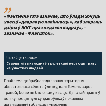
,,
«Фактычна гэта азначае, што ўлады хочуць
увесці «дваравую павіннасць», каб закрыць
дзіры ў ЖКГ праз недахоп кадраў», –
зазначае «Флагшток».
Чытайце таксама:
Старшыні выканкамаў з рулеткамі мераюць траву
на ўчастках людзей
Праблема добраўпарадкавання тэрыторыя
абвастрылася сёлета ўлетку, калі Гомель зарос
травой, бо яе не было каму касіць. Да гэтай працы ў
выніку прыцягнулі супрацоўнікаў некалькіх
арганізацыяў і абвясцілі «месячнік