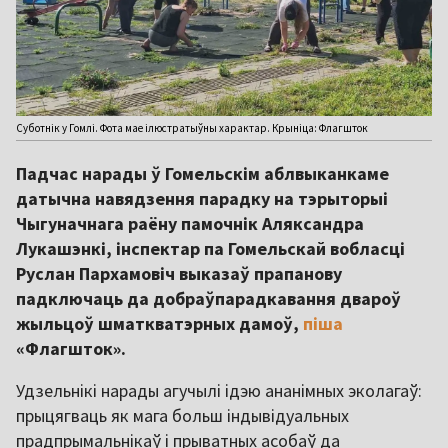
Суботнік у Гомлі. Фота мае ілюстратыўны характар. Крыніца: Флагшток
Падчас нарады ў Гомельскім аблвыканкаме
датычна навядзення парадку на тэрыторыі
Чыгуначнага раёну памочнік Аляксандра
Лукашэнкі, інспектар па Гомельскай вобласці
Руслан Пархамовіч выказаў прапанову
падключаць да добраўпарадкавання двароў
жыльцоў шматкватэрных дамоў,
піша
«Флагшток».
Удзельнікі нарады агучылі ідэю ананімных эколагаў:
прыцягваць як мага больш індывідуальных
прадпрымальнікаў і прыватных асобаў да