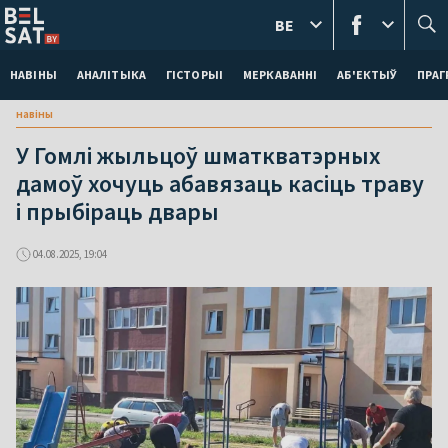
BE
НАВІНЫ
АНАЛІТЫКА
ГІСТОРЫІ
МЕРКАВАННI
АБ'ЕКТЫЎ
ПРАГ
навіны
У Гомлі жыльцоў шматкватэрных
дамоў хочуць абавязаць касіць траву
і прыбіраць двары
04.08.2025, 19:04