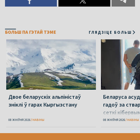
БОЛЬШ ПА ГЭТАЙ ТЭМЕ
ГЛЯДЗІЦЕ БОЛЬШ
Двое беларускіх альпіністаў
Беларуса асудз
зніклі ў гарах Кыргызстану
гадоў за ства
сеткі кібервы
08 ЖНІЎНЯ 2026
НАВІНЫ
08 ЖНІЎНЯ 2026
НАВІНЫ