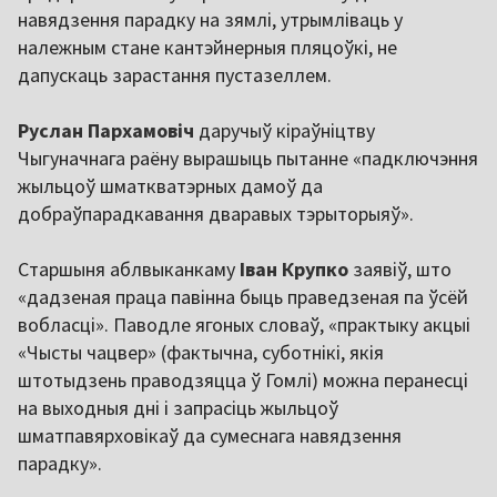
навядзення парадку на зямлі, утрымліваць у
належным стане кантэйнерныя пляцоўкі, не
дапускаць зарастання пустазеллем.
Руслан Пархамовіч
даручыў кіраўніцтву
Чыгуначнага раёну вырашыць пытанне «падключэння
жыльцоў шматкватэрных дамоў да
добраўпарадкавання дваравых тэрыторыяў».
Старшыня аблвыканкаму
Іван Крупко
заявіў, што
«дадзеная праца павінна быць праведзеная па ўсёй
вобласці». Паводле ягоных словаў, «практыку акцыі
«Чысты чацвер» (фактычна, суботнікі, якія
штотыдзень праводзяцца ў Гомлі) можна перанесці
на выходныя дні і запрасіць жыльцоў
шматпавярховікаў да сумеснага навядзення
парадку».