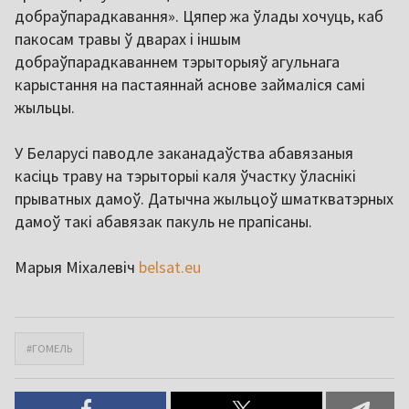
добраўпарадкавання». Цяпер жа ўлады хочуць, каб
пакосам травы ў дварах і іншым
добраўпарадкаваннем тэрыторыяў агульнага
карыстання на пастаяннай аснове займаліся самі
жыльцы.
У Беларусі паводле заканадаўства абавязаныя
касіць траву на тэрыторыі каля ўчастку ўласнікі
прыватных дамоў. Датычна жыльцоў шматкватэрных
дамоў такі абавязак пакуль не прапісаны.
Марыя Міхалевіч
belsat.eu
#ГОМЕЛЬ