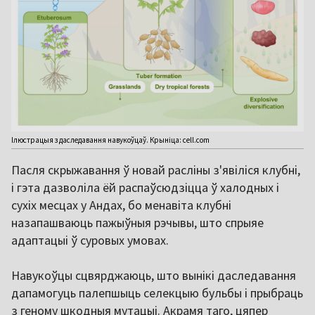
Ілюстрацыя з даследавання навукоўцаў. Крыніца: cell.com
Пасля скрыжавання ў новай расліны з'явіліся клубні,
і гэта дазволіла ёй распаўсюдзіцца ў халодных і
сухіх месцах у Андах, бо менавіта клубні
назапашваюць пажыўныя рэчывы, што спрыяе
адаптацыі ў суровых умовах.
Навукоўцы сцвярджаюць, што вынікі даследавання
дапамогуць палепшыць селекцыю бульбы і прыбраць
з геному шкодныя мутацыі. Акрамя таго, цяпер