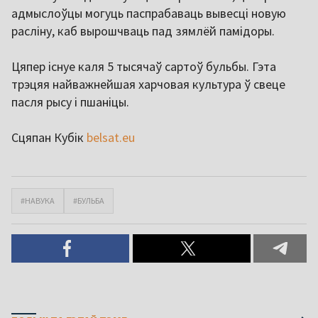
адмыслоўцы могуць паспрабаваць вывесці новую
расліну, каб вырошчваць пад зямлёй памідоры.
Цяпер існуе каля 5 тысячаў сартоў бульбы. Гэта
трэцяя найважнейшая харчовая культура ў свеце
пасля рысу і пшаніцы.
Сцяпан Кубік
belsat.eu
#НАВУКА
#БУЛЬБА