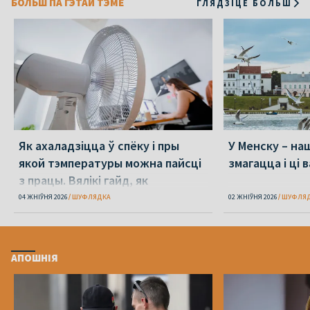
БОЛЬШ ПА ГЭТАЙ ТЭМЕ
ГЛЯДЗІЦЕ БОЛЬШ
Як ахаладзіцца ў спёку і пры
У Менску – наш
якой тэмпературы можна пайсці
змагацца і ці 
з працы. Вялікі гайд, як
перажыць спёку
04 ЖНІЎНЯ 2026
ШУФЛЯДКА
02 ЖНІЎНЯ 2026
ШУФЛЯ
АПОШНІЯ