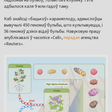
адбылося каля 9 млн гадоў таму.
Каб знайсці «бацькоў» караняплоду, адмыслоўцы
вывучылі 450 геномаў бульбы, што культывуецца, і
56 геномаў дзікіх відаў бульбы. Навуковую працу
апублікавалі ў часопісе «Cell»,
перадае
агенцтва
«Reuters».