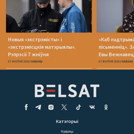
Новыя «экстрэмісты» і
«Каб падтрыма
«экстрэмісцкія матэрыялы».
пісьменніц». З
Рэпрэсіі 7 жніўня
Евы Вежнавец
07 ЖНІЎНЯ 2026
НАВІНЫ
07 ЖНІЎНЯ 2026
НАВІНЫ
Катэгорыі
Навіны