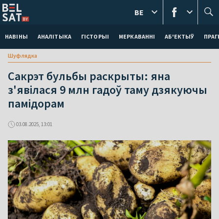
BE
НАВІНЫ
АНАЛІТЫКА
ГІСТОРЫІ
МЕРКАВАННI
АБ'ЕКТЫЎ
ПРАГ
Шуфлядка
Сакрэт бульбы раскрыты: яна
з'явілася 9 млн гадоў таму дзякуючы
памідорам
03.08.2025, 13:01