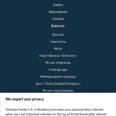
Вайна
Меркаванні
Онлайн
Белсат
Пра нас
Кантакты
Місія
Каштоўнасці «Белсату»
Як нас глядзець
Узнагароды
Міжнародная супраца
Ціск з боку ўладаў Беларусі
Як нас падтрымаць
Правілы выкарыстання матэрыялаў
We respect your privacy
Інфармацыя аб адпраўніку
Telewizja Polska S.A. w likwidacji processes your personal data collected
Бяспека
when you visit individual websites on the tvp.pl Portal (hereinafter referred