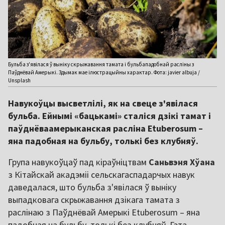
Бульба з'явілася ў выніку скрыжавання тамата і бульбападобнай расліны з
Паўднёвай Амерыкі. Здымак мае ілюстрацыйны характар. Фота: javier albuja /
Unsplash
Навукоўцы высветлілі, як на свеце з'явілася
бульба. Ейнымі «бацькамі» сталіся дзікі тамат і
паўднёваамерыканская расліна Etuberosum –
яна падобная на бульбу, толькі без клубняў.
Група навукоўцаў пад кіраўніцтвам
Саньвэня
Хўана
з Кітайскай акадэміі сельскагаспадарчых навук
даведалася, што бульба з'явілася ў выніку
выпадковага скрыжавання дзікага тамата з
раслінаю з Паўднёвай Амерыкі Etuberosum – яна
падобная на бульбу, толькі без клубняў. Гэта