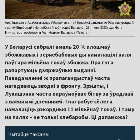
Архіўнае фота. Асабовы склад Узброеных сілаў Беларусі дапамагае ўбіраць ураджай
з палёў Віцебскай і Магілёўскай вобласцяў Беларусі. 25 ліпеня 2023 года. Фота:
Министерство обороны Республики Беларусь / Telegram
У Беларусі сабралі амаль 20 % плошчаў
збожжавых і зернебабовых ды намалацілі каля
паўтара мільёна тонаў збожжа. Пра гэта
рапартуюць дзяржаўныя выданні.
Паведамленні ж прапагандыстаў часта
нагадваюць зводкі з фронту. Зрэшты, і
Лукашэнка часта параўноўвае бітву за ўраджай
з ваеннымі дзеяннямі. І патрабуе сёлета
намалаціць рэкордныя 11 мільёнаў тонаў. І таму
на палях – не толькі хлебаробы. Ці дапаможа?
Чытайце таксама: