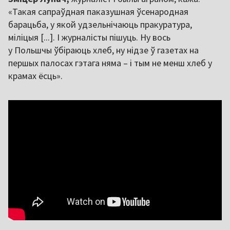
«Такая сапраўдная паказушная ўсенародная
барацьба, у якой удзельнічаюць пракуратура,
міліцыя [...]. І журналісты пішуць. Ну вось
у Польшчы ўбіраюць хлеб, ну нідзе ў газетах на
першых палосах гэтага няма – і тым не менш хлеб у
крамах ёсць».