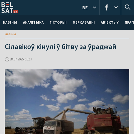
BE
НАВІНЫ
АНАЛІТЫКА
ГІСТОРЫІ
МЕРКАВАННI
АБ'ЕКТЫЎ
ПРАГ
навіны
Сілавікоў кінулі ў бітву за ўраджай
28.07.2025, 16:17