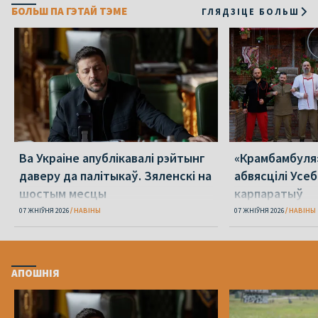
БОЛЬШ ПА ГЭТАЙ ТЭМЕ
ГЛЯДЗІЦЕ БОЛЬШ
Ва Украіне апублікавалі рэйтынг
«Крамбамбуля»
даверу да палітыкаў. Зяленскі на
абвясцілі Усе
шостым месцы
карпаратыў
07 ЖНІЎНЯ 2026
НАВІНЫ
07 ЖНІЎНЯ 2026
НАВІНЫ
АПОШНІЯ