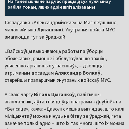
На Гомельшчыне падчас працы двух мужчынаў
забіла токам, яшчэ адзін шпіталізаваны
Гаспадарка «Александрыйскае» на Магілёўшчыне,
малая айчына
Лукашэнкі
. Унутраныя войскі МУС
змагаюцца тут за ўраджай.
«Вайскоўцы выконваюць работы па ўборцы
збожжавых, рамонце і абслугоўванню тэхнікі,
унясенню арганічных угнаенняў», – дзеліцца
атрыманым досведам
Аляксандр Волкаў
,
старэйшы прапаршчык Унутраных войскаў МУС.
У сваю чаргу
Віталь Цыганкоў
, палітычны
аглядальнік, аўтар і вядоўца праграмы «Двубой» на
«Белсаце», кажа: «Даволі смешна выглядае, што калі
міліцыянтаў можна кінуць на бітву за ўраджай, гэта
азначае толькі адно – што іх так многа, што іх можна