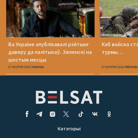
Ва Украіне апублікавалі рэйтынг
Каб войска ст
даверу да палітыкаў. Зяленскі на
турмы…
шостым месцы
07 ЖНІЎНЯ 2026
НАВІНЫ
07 ЖНІЎНЯ 2026
МЕРКАВ
Катэгорыі