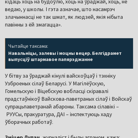
кідаць хоць на будоўлю, хоць на ўраджай, хоць, не
ведаю, у школы. І гэта азначае, што насамрэч
злачыннасці не так шмат, як людзей, якія нібыта
павінны з ёй змагацца».
Чытайце таксама:
Навальніцы, залевы і моцны вецер. Белгідрамет
выпусціў штармавое папярэджанне
У бітву за ўраджай кінулі вайскоўцаў і тэхніку
Узброеных сілаў Беларусі. У Магілёўскую,
Гомельскую і Віцебскую вобласці скіравалі
прадстаўнікоў Вайскова-паветраных сілаў і Войскаў
супрацьпаветранай абароны. Таксама сілавікі –
РУУСы, пракуратура, ДАІ – інспектуюць хаду
ўборачных работаў.
Зміцер Лупач,
журналіст і былы аграном, кажа: