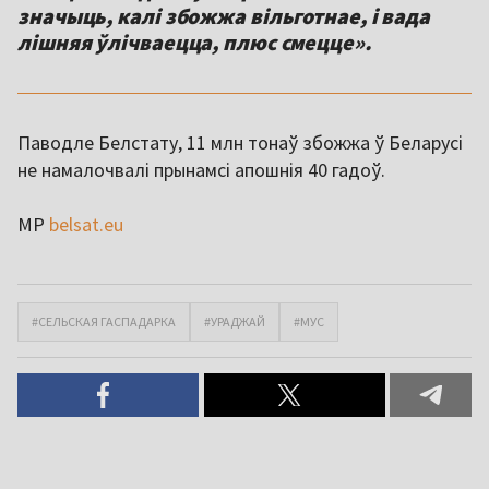
значыць, калі збожжа вільготнае, і вада
лішняя ўлічваецца, плюс смецце».
Паводле Белстату, 11 млн тонаў збожжа ў Беларусі
не намалочвалі прынамсі апошнія 40 гадоў.
МР
belsat.eu
#СЕЛЬСКАЯ ГАСПАДАРКА
#УРАДЖАЙ
#МУС