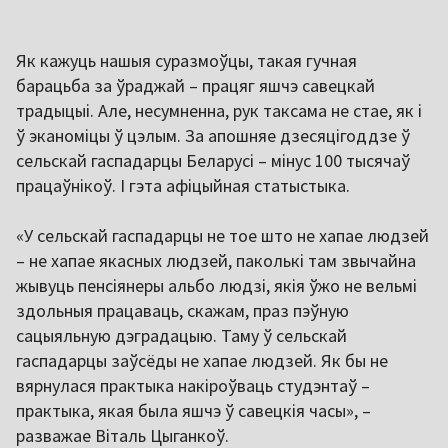
Як кажуць нашыя суразмоўцы, такая гучная
барацьба за ўраджай – працяг яшчэ савецкай
традыцыі. Але, несумненна, рук таксама не стае, як і
ў эканоміцы ў цэлым. За апошняе дзесяцігоддзе ў
сельскай гаспадарцы Беларусі – мінус 100 тысячаў
працаўнікоў. І гэта афіцыйная статыстыка.
«У сельскай гаспадарцы не тое што не хапае людзей
– не хапае якасных людзей, паколькі там звычайна
жывуць пенсіянеры альбо людзі, якія ўжо не вельмі
здольныя працаваць, скажам, праз пэўную
сацыяльную дэградацыю. Таму ў сельскай
гаспадарцы заўсёды не хапае людзей. Як бы не
вярнулася практыка накіроўваць студэнтаў –
практыка, якая была яшчэ ў савецкія часы», –
разважае Віталь Цыганкоў.