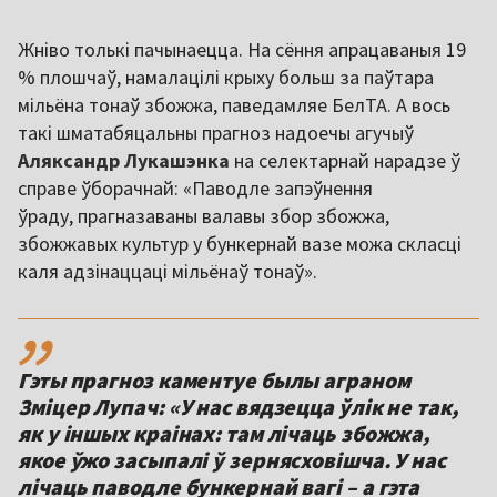
Жніво толькі пачынаецца. На сёння апрацаваныя 19
% плошчаў, намалацілі крыху больш за паўтара
мільёна тонаў збожжа, паведамляе БелТА. А вось
такі шматабяцальны прагноз надоечы агучыў
Аляксандр Лукашэнка
на селектарнай нарадзе ў
справе ўборачнай: «Паводле запэўнення
ўраду, прагназаваны валавы збор збожжа,
збожжавых культур у бункернай вазе можа скласці
каля адзінаццаці мільёнаў тонаў».
,,
Гэты прагноз каментуе былы аграном
Зміцер Лупач: «У нас вядзецца ўлік не так,
як у іншых краінах: там лічаць збожжа,
якое ўжо засыпалі ў зернясховішча. У нас
лічаць паводле бункернай вагі – а гэта