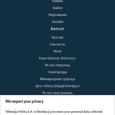
Навіны
Вайна
Меркаванні
Онлайн
Белсат
Пра нас
Кантакты
Місія
Каштоўнасці «Белсату»
Як нас глядзець
Узнагароды
Міжнародная супраца
Ціск з боку ўладаў Беларусі
Як нас падтрымаць
Правілы выкарыстання матэрыялаў
We respect your privacy
Інфармацыя аб адпраўніку
Telewizja Polska S.A. w likwidacji processes your personal data collected
Бяспека