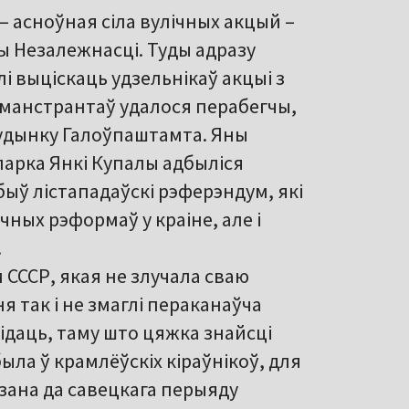
 – асноўная сіла вулічных акцый –
чы Незалежнасці. Туды адразу
лі выціскаць удзельнікаў акцыі з
эманстрантаў удалося перабегчы,
будынку Галоўпаштамта. Яны
 парка Янкі Купалы адбыліся
быў лістападаўскі рэферэндум, які
ных рэформаў у краіне, але і
.
 СССР, якая не злучала сваю
я так і не змаглі пераканаўча
ідаць, таму што цяжка знайсці
была ў крамлёўскіх кіраўнікоў, для
язана да савецкага перыяду