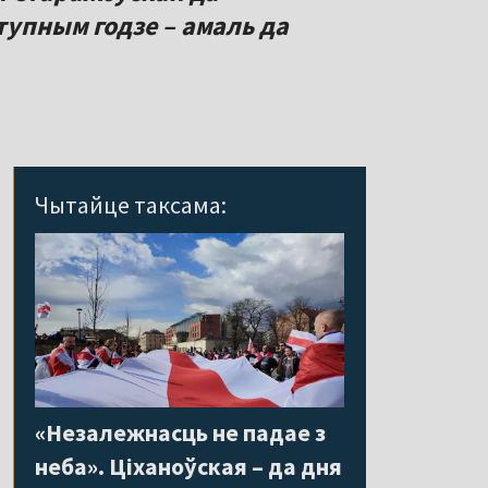
тупным годзе – амаль да
Чытайце таксама:
«Незалежнасць не падае з
неба». Ціханоўская – да дня