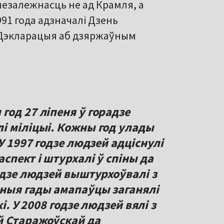
 незалежнасць не ад Крамля, а
991 года адзначалі Дзень
а Дэкларацыя аб дзяржаўным
од 27 ліпеня ў горадзе
і міліцыі. Кожны год улады
У 1997 годзе людзей адціснулі
спект і штурхалі ў спіны да
одзе людзей выштурхоўвалі з
ныя гады амапаўцы заганялі
і. У 2008 годзе людзей вялі з
й Старажоўскай да