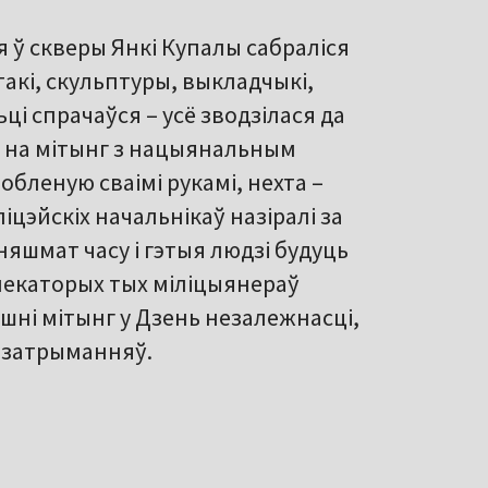
я ў скверы Янкі Купалы сабраліся
такі, скульптуры, выкладчыкі,
ці спрачаўся – усё зводзілася да
ў на мітынг з нацыянальным
обленую сваімі рукамі, нехта –
іцэйскіх начальнікаў назіралі за
няшмат часу і гэтыя людзі будуць
некаторых тых міліцыянераў
шні мітынг у Дзень незалежнасці,
і затрыманняў.