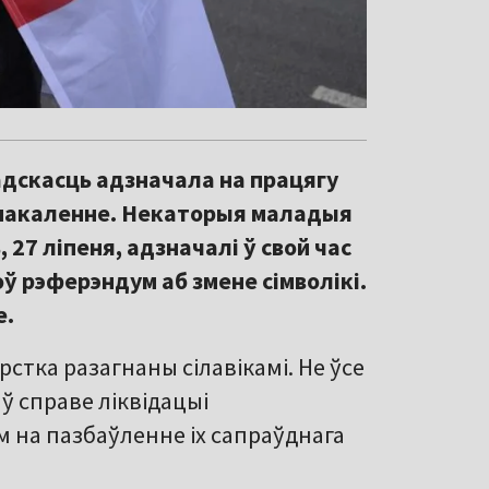
дскасць адзначала на працягу
я пакаленне. Некаторыя маладыя
 27 ліпеня, адзначалі ў свой час
оў рэферэндум аб змене сімволікі.
е.
стка разагнаны сілавікамі. Не ўсе
 ў справе ліквідацыі
 на пазбаўленне іх сапраўднага