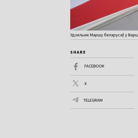
Удзельнік Маршу беларусаў у Варша
SHARE
FACEBOOK
X
TELEGRAM