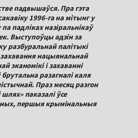
стве падвышаўся. Пра гэта
акавіку 1996-га на мітынг у
у па падліках назіральнікаў
ек. Выступоўцы адзін за
ку разбуральнай палітыкі
я захавання нацыянальнай
ай эканомікі і захаванні
 брутальна разагналі каля
істычнай. Праз месяц разгон
 шлях» паказалі ўсе
маных, першыя крымінальныя