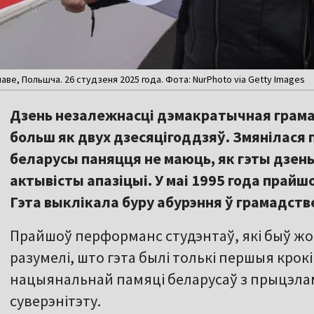
ве, Польшча. 26 студзеня 2025 года. Фота: NurPhoto via Getty Images
Дзень незалежнасці дэмакратычная грама
больш як двух дзесяцігоддзяў. Змянілас
беларусы паняцця не маюць, як гэты дзень,
актывісты апазіцыі. У маі 1995 года прайш
Гэта выклікала буру абурэння ў грамадств
Прайшоў перформанс студэнтаў, які быў жор
разумелі, што гэта былі толькі першыя крокі
нацыянальнай памяці беларусаў з прыцэлам
суверэнітэту.