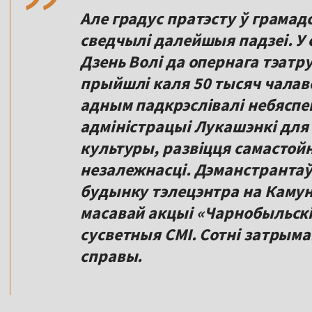
Але градус пратэсту ў грамад
сведчылі далейшыя падзеі. У с
Дзень Волі да опернага тэатр
прыйшлі каля 50 тысяч чалав
адным падкрэслівалі небяспе
адміністрацыі Лукашэнкі дл
культуры, развіцця самастойн
незалежнасці. Дэманстрантаў
будынку тэлецэнтра на Камун
масавай акцыі «Чарнобыльскі
сусветныя СМІ. Сотні затры
справы.