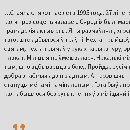
…Стаяла спякотнае лета 1995 года. 27 ліпен
каля трох соцень чалавек. Сярод іх былі мас
грамадскія актывісты. Яны размаўлялі, хтось
таго, што адбылося ў траўні. Нехта прыйшо
сцягам, нехта трымаў у руках карыкатуру, зр
плакат. Міліцыя не ўмешвалася. Некалькі міл
тым, што адбываецца з боку. Пройдзе зусім 
добра знаёмыя адзін з адным. А прозвішчы 
стануць імёнамі намінальнымі. Гэта быў апо
калі абышлося без сутыкненняў з міліцыяй 
,,