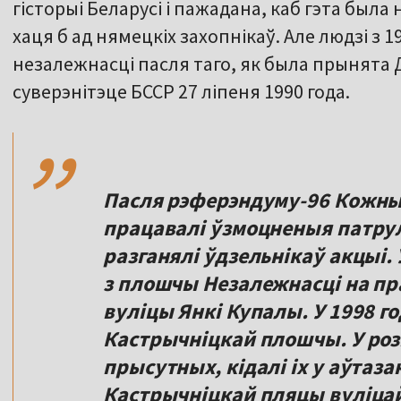
гісторыі Беларусі і пажадана, каб гэта была
хаця б ад нямецкіх захопнікаў. Але людзі з 1
незалежнасці пасля таго, як была прынят
,,
суверэнітэце БССР 27 ліпеня 1990 года.
Пасля рэферэндуму-96 Кожны г
працавалі ўзмоцненыя патрул
разганялі ўдзельнікаў акцыі. 
з плошчы Незалежнасці на пра
вуліцы Янкі Купалы. У 1998 г
Кастрычніцкай плошчы. У роз
прысутных, кідалі іх у аўтазак
Кастрычніцкай пляцы вуліца