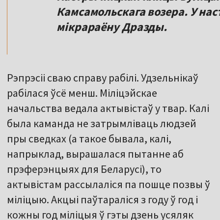
Камсамольскага возера. У нас
мікрараёну Дразды.
Рэпрэсіі сваю справу рабілі. Удзельнікаў
рабілася ўсё менш. Міліцэйскае
начальства ведала актывістаў у твар. Калі
была каманда не затрымліваць людзей
пры сведках (а такое бывала, калі,
напрыклад, вырашалася пытанне аб
прэферэнцыях для Беларусі), то
актывістам рассылаліся па пошце позвы ў
міліцыю. Акцыі паўтараліся з году ў год і
кожны год міліцыя ў гэты дзень усяляк