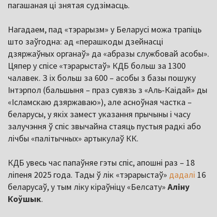
пагашаная ці знятая судзімасць.
Нагадаем, пад «тэрарызм» у Беларусі можа трапіць
што заўгодна: ад «перашкоды дзейнасці
дзяржаўных органаў» да «абразы службовай асобы».
Цяпер у спісе «тэрарыстаў» КДБ больш за 1300
чалавек. З іх больш за 600 – асобы з базы пошуку
Інтэрпол (бальшыня – праз сувязь з «Аль-Каідай» ды
«Ісламскаю дзяржаваю»), але асноўная частка –
беларусы, у якіх замест указання прычыны і часу
залучэння ў спіс звычайна стаяць пустыя радкі або
лічбы «палітычных» артыкулаў КК.
КДБ увесь час папаўняе гэты спіс, апошні раз – 18
ліпеня 2025 года. Тады ў лік «тэрарыстаў»
дадалі
16
беларусаў, у тым ліку кіраўніцу «Белсату»
Аліну
Коўшык
.