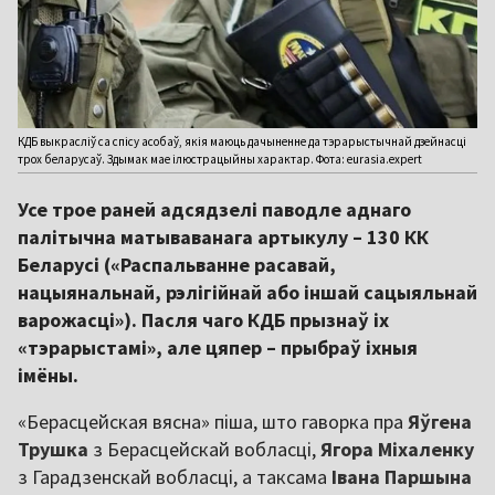
КДБ выкрасліў са спісу асобаў, якія маюць дачыненне да тэрарыстычнай дзейнасці
трох беларусаў. Здымак мае ілюстрацыйны характар. Фота: eurasia.expert
Усе трое раней адсядзелі паводле аднаго
палітычна матываванага артыкулу – 130 КК
Беларусі («Распальванне расавай,
нацыянальнай, рэлігійнай або іншай сацыяльнай
варожасці»). Пасля чаго КДБ прызнаў іх
«тэрарыстамі», але цяпер – прыбраў іхныя
імёны.
«Берасцейская вясна» піша, што гаворка пра
Яўгена
Трушка
з Берасцейскай вобласці,
Ягора Міхаленку
з Гарадзенскай вобласці, а таксама
Івана Паршына