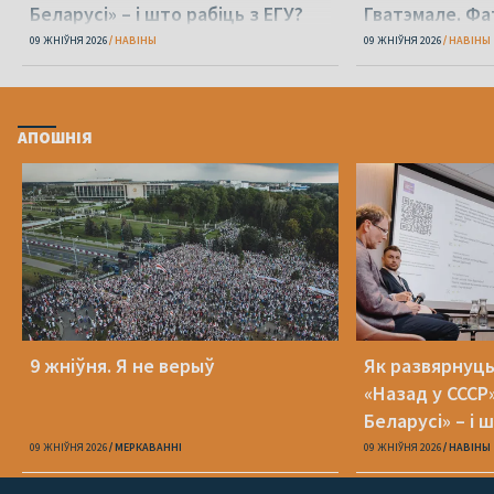
Беларусі» – і што рабіць з ЕГУ?
Гватэмале. Фа
09 ЖНІЎНЯ 2026
НАВІНЫ
09 ЖНІЎНЯ 2026
НАВІНЫ
АПОШНІЯ
9 жніўня. Я не верыў
Як развярнуц
«Назад у СССР
Беларусі» – і 
09 ЖНІЎНЯ 2026
МЕРКАВАННI
09 ЖНІЎНЯ 2026
НАВІНЫ