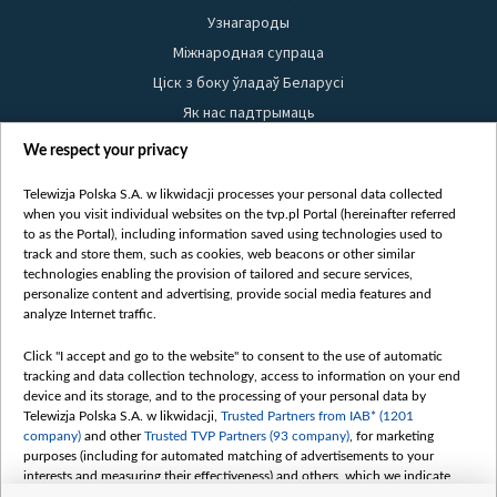
Узнагароды
Міжнародная супраца
Ціск з боку ўладаў Беларусі
Як нас падтрымаць
Правілы выкарыстання матэрыялаў
We respect your privacy
Інфармацыя аб адпраўніку
Telewizja Polska S.A. w likwidacji processes your personal data collected
Бяспека
when you visit individual websites on the tvp.pl Portal (hereinafter referred
Youtube
to as the Portal), including information saved using technologies used to
track and store them, such as cookies, web beacons or other similar
Белсат news
technologies enabling the provision of tailored and secure services,
personalize content and advertising, provide social media features and
Белсат Shorts
analyze Internet traffic.
Белсат Life
Click "I accept and go to the website" to consent to the use of automatic
Жэстачайшы мульт
tracking and data collection technology, access to information on your end
Belsat English
device and its storage, and to the processing of your personal data by
Telewizja Polska S.A. w likwidacji,
Trusted Partners from IAB* (1201
Biełsat PL
company)
and other
Trusted TVP Partners (93 company)
, for marketing
Белсат Now
purposes (including for automated matching of advertisements to your
interests and measuring their effectiveness) and others, which we indicate
Белсат History
below.