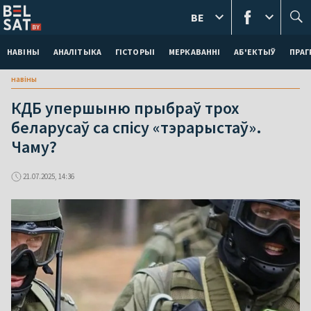
BE
НАВІНЫ
АНАЛІТЫКА
ГІСТОРЫІ
МЕРКАВАННI
АБ'ЕКТЫЎ
ПРАГ
навіны
КДБ упершыню прыбраў трох
беларусаў са спісу «тэрарыстаў».
Чаму?
21.07.2025, 14:36