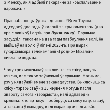
з Менску, якія адбылі пакаранне за «распальванне
варожасці».
Праваабаронцы ўдакладняюць: Яўген Трушко
адседзеў два гады ў калоніі за тры каментары (два
пра сілавікоў і адзін пра
Лукашэнку
). Паршына
засудзілі таксама на два гады пазбаўлення волі, ён
выйшаў на волю ў ліпені 2023-га. Пра вырак
гукарэжысёра тэлекампаніі «Гродно» Міхаленкі
нічога не вядома.
Чаму трох мужчынаў выключылі са спісу, пакуль
няясна, але такое заўважылі ўпершыню. Магчыма,
рэч у нядаўняй змене заканадаўства. Выключыць са
спісу «тэрарыстаў» з 13 чэрвеня могуць пасля
звароту самога «тэрарыста», калі адпаведны
крымінальны артыкул прыбяруць са спісу падставаў,
а таксама ў выпадку, калі вырак адмянілі альбо