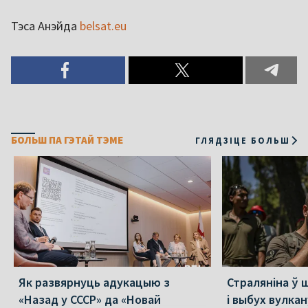
Тэса Анэйда
belsat.eu
БОЛЬШ ПА ГЭТАЙ ТЭМЕ
ГЛЯДЗІЦЕ БОЛЬШ
Як развярнуць адукацыю з
Страляніна ў 
«Назад у СССР» да «Новай
і выбух вулкан