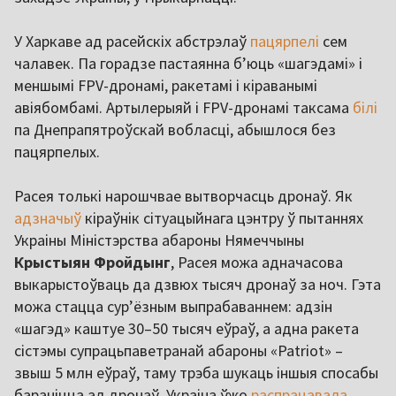
У Харкаве ад расейскіх абстрэлаў
пацярпелі
сем
чалавек. Па горадзе пастаянна б’юць «шагэдамі» і
меншымі FPV-дронамі, ракетамі і кіраванымі
авіябомбамі. Артылерыяй і FPV-дронамі таксама
білі
па Днепрапятроўскай вобласці, абышлося без
пацярпелых.
Расея толькі нарошчвае вытворчасць дронаў. Як
адзначыў
кіраўнік сітуацыйнага цэнтру ў пытаннях
Украіны Міністэрства абароны Нямеччыны
Крыстыян Фройдынг
, Расея можа адначасова
выкарыстоўваць да дзвюх тысяч дронаў за ноч. Гэта
можа стацца сур’ёзным выпрабаваннем: адзін
«шагэд» каштуе 30–50 тысяч еўраў, а адна ракета
сістэмы супрацьпаветранай абароны «Patriot» –
звыш 5 млн еўраў, таму трэба шукаць іншыя спосабы
бараніцца ад дронаў. Украіна ўжо
распрацавала