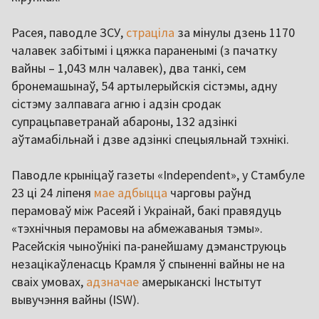
Расея, паводле ЗСУ,
страціла
за мінулы дзень 1170
чалавек забітымі і цяжка параненымі (з пачатку
вайны – 1,043 млн чалавек), два танкі, сем
бронемашынаў, 54 артылерыйскія сістэмы, адну
сістэму залпавага агню і адзін сродак
супрацьпаветранай абароны, 132 адзінкі
аўтамабільнай і дзве адзінкі спецыяльнай тэхнікі.
Паводле крыніцаў газеты «Independent», у Стамбуле
23 ці 24 ліпеня
мае адбыцца
чарговы раўнд
перамоваў між Расеяй і Украінай, бакі правядуць
«тэхнічныя перамовы на абмежаваныя тэмы».
Расейскія чыноўнікі па-ранейшаму дэманструюць
незацікаўленасць Крамля ў спыненні вайны не на
сваіх умовах,
адзначае
амерыканскі Інстытут
вывучэння вайны (ISW).