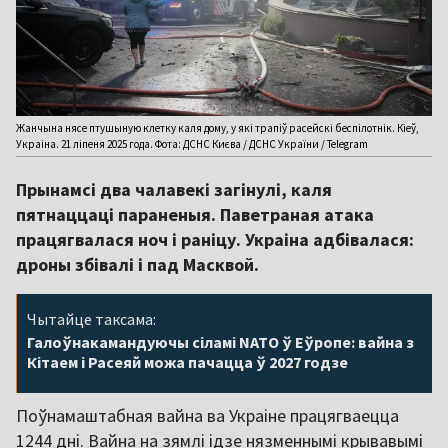
Жанчына нясе птушыную клетку каля дому, у які трапіў расейскі беспілотнік. Кіеў,
Украіна. 21 ліпеня 2025 года. Фота: ДСНС Києва / ДСНС України / Telegram
Прынамсі два чалавекі загінулі, каля
пятнаццаці параненыя. Паветраная атака
працягвалася ноч і раніцу. Украіна адбівалася:
дроны збівалі і пад Масквой.
Чытайце таксама:
Галоўнакамандуючы сіламі NATO ў Еўропе: вайна з
Кітаем і Расеяй можа пачацца ў 2027 годзе
Поўнамаштабная вайна ва Украіне працягваецца
1244 дні. Вайна на зямлі ідзе нязменнымі крывавымі