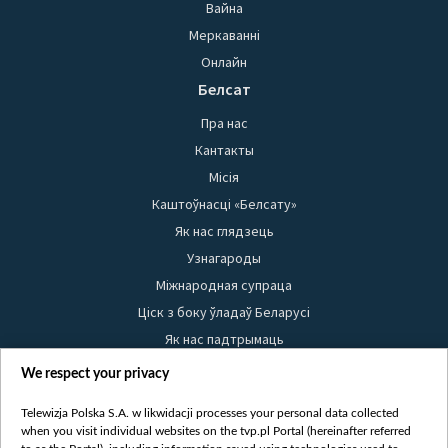
Вайна
Меркаванні
Онлайн
Белсат
Пра нас
Кантакты
Місія
Каштоўнасці «Белсату»
Як нас глядзець
Узнагароды
Міжнародная супраца
Ціск з боку ўладаў Беларусі
Як нас падтрымаць
Правілы выкарыстання матэрыялаў
We respect your privacy
Інфармацыя аб адпраўніку
Telewizja Polska S.A. w likwidacji processes your personal data collected
Бяспека
when you visit individual websites on the tvp.pl Portal (hereinafter referred
Youtube