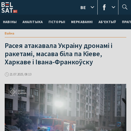
BE
НАВІНЫ
АНАЛІТЫКА
ГІСТОРЫІ
МЕРКАВАННI
АБ'ЕКТЫЎ
ПРАГ
Вайна
Расея атакавала Украіну дронамі і
ракетамі, масава біла па Кіеве,
Харкаве і Івана-Франкоўску
21.07.2025, 08:13