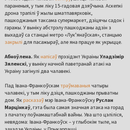
параненыя, у тым ліку 15-гадовая дзяўчына. Аскепкі
дрона трапілі ў жылы шматпавярховік,
пашкоджаныя таксама супермаркет, дзіцячы садок і
гаражы. У выніку абстрэлу пашкоджаны адзін з
выхадаў са станцыі метро «Лук’янаўская», станцыю
закрылі
для пасажыраў, але яна працуе як укрыцце.
Абноўлена.
Як
напісаў
прэзідэнт Украіны
Уладзімір
Зяленскі
, у выніку начной паветранай атакі на
Украіну загінулі два чалавекі.
Пад Івана-Франкоўскам
траўмаваныя
чатыры
чалавекі, у тым ліку дзіця, пашкоджаны прыватны
дом. Як
расказаў
мэр Івана-Франкоўску
Руслан
Марцінкаў
, гэта была самая значная атака на горад
з пачатку поўнамаштабнай вайны. Ува што цэліліся,
невядома: Івана-Франкоўск – у глыбокім тыле, на
захадзе Украіны, у Прыкарпацці.