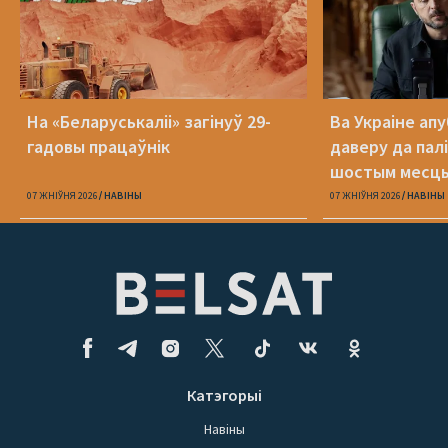
На «Беларуськаліі» загінуў 29-
Ва Украіне ап
гадовы працаўнік
даверу да пал
шостым месц
07 ЖНІЎНЯ 2026
НАВІНЫ
07 ЖНІЎНЯ 2026
НАВІНЫ
Катэгорыі
Навіны