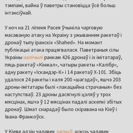
тэмпамі, вайна ў паветры становіцца ўсё больш
інтэнсіўнай.
У ноч на 21 ліпеня Расея ўчыніла чарговую
масаваную атаку на Украіну з ужываннем ракетаў і
дронаў тыпу іранскіх «Shahed». На момант
публікацыі атака працягвалася. Паветраныя сілы
Украіны
налічылі
ранкам 426 дронаў і іх імітатараў,
пяць ракетаў «Кінжал», чатыры ракеты «Калібр»,
адну ракету «Іскандэр-К» і 14 ракетаў X-101. Збіць
удалося 24 ракеты і каля 200 «шагэдаў», яшчэ 203
дроны-імітатары былі «лакацыйна страчаныя» без
наступстваў. 23 дроны дасягнулі цэляў у трох
мясцінах, яшчэ ў 12 мясцінах падалі аскепкі збітых
дронаў. Шмат снарадаў было скіравана на Кіеў і
Івана-Франкоўск.
У Кіеве адзін чалавек
загінуў
, шэсць чалавек