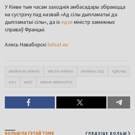
У Кіеве тым часам заходнія амбасадары збіраюцца
на сустрэчу пад назвай «Ад сілы дыпламатыі да
дыпламатыі сілы», да іх
едзе
міністр замежных
справаў Францыі.
Алесь Наваборскі
belsat.eu
#ВАЙНА ВА УКРАІНЕ
#РАСЕЯ-УКРАІНА
#УКРАІНА-2022
#ДРОНЫ
#ЗСУ
#КІЕЎ
#ІВАНА-ФРАНКОЎСК
БОЛЬШ ПА ГЭТАЙ ТЭМЕ
ГЛЯДЗІЦЕ БОЛЬШ