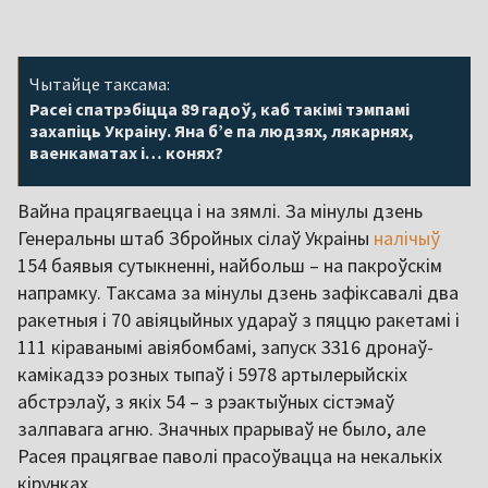
Чытайце таксама:
Расеі спатрэбіцца 89 гадоў, каб такімі тэмпамі
захапіць Украіну. Яна б’е па людзях, лякарнях,
ваенкаматах і… конях?
Вайна працягваецца і на зямлі. За мінулы дзень
Генеральны штаб Збройных сілаў Украіны
налічыў
154 баявыя сутыкненні, найбольш – на пакроўскім
напрамку. Таксама за мінулы дзень зафіксавалі два
ракетныя і 70 авіяцыйных удараў з пяццю ракетамі і
111 кіраванымі авіябомбамі, запуск 3316 дронаў-
камікадзэ розных тыпаў і 5978 артылерыйскіх
абстрэлаў, з якіх 54 – з рэактыўных сістэмаў
залпавага агню. Значных прарываў не было, але
Расея працягвае паволі прасоўвацца на некалькіх
кірунках.