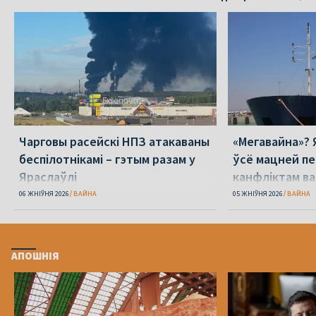
Чарговы расейскі НПЗ атакаваны
«Мегавайна»? 
беспілотнікамі – гэтым разам у
ўсё мацней п
Яраслаўлі
канфліктам ва
06 ЖНІЎНЯ 2026
ВАЙНА
05 ЖНІЎНЯ 2026
ВАЙНА
АПОШНІЯ