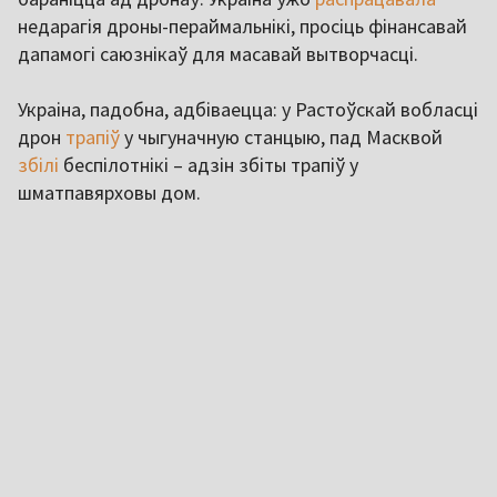
недарагія дроны-пераймальнікі, просіць фінансавай
дапамогі саюзнікаў для масавай вытворчасці.
Украіна, падобна, адбіваецца: у Растоўскай вобласці
дрон
трапіў
у чыгуначную станцыю, пад Масквой
збілі
беспілотнікі – адзін збіты трапіў у
шматпавярховы дом.