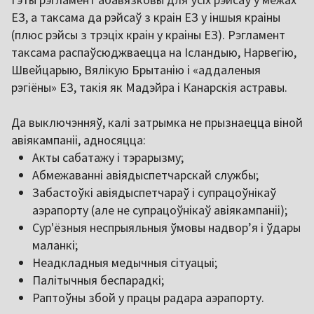
ЕЗ, а таксама да рэйсаў з краін ЕЗ у іншыя краіны
(плюс рэйсы з трэціх краін у краіны ЕЗ). Рэгламент
таксама распаўсюджваецца на Ісландыю, Нарвегію,
Швейцарыю, Вялікую Брытанію і «аддаленыя
рэгіёны» ЕЗ, такія як Мадэйра і Канарскія астравы.
Да выключэнняў, калі затрымка не прызнаецца віной
авіякампаніі, адносяцца:
Акты сабатажу і тэрарызму;
Абмежаванні авіядыспетчарскай службы;
Забастоўкі авіядыспетчараў і супрацоўнікаў
аэрапорту (але не супрацоўнікаў авіякампаніі);
Сур'ёзныя неспрыяльныя ўмовы надворʼя і ўдары
маланкі;
Неадкладныя медычныя сітуацыі;
Палітычныя беспарадкі;
Раптоўны збой у працы радара аэрапорту.