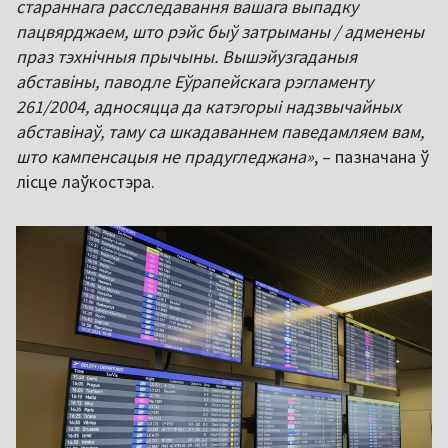
стараннага расследавання вашага выпадку
пацвярджаем, што рэйс быў затрыманы / адменены
праз тэхнічныя прычыны. Вышэйузгаданыя
абставіны, паводле Еўрапейскага рэгламенту
261/2004, адносяцца да катэгорыі надзвычайных
абставінаў, таму са шкадаваннем паведамляем вам,
што кампенсацыя не прадугледжана»
, – пазначана ў
лісце лаўкостэра.