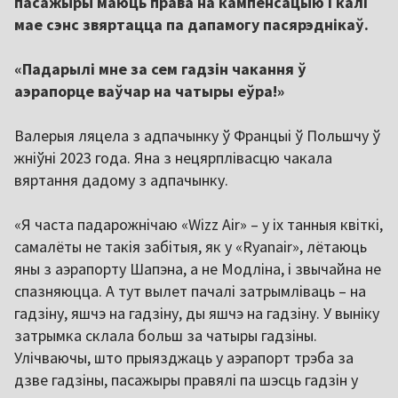
пасажыры маюць права на кампенсацыю і калі
мае сэнс звяртацца па дапамогу пасярэднікаў.
«Падарылі мне за сем гадзін чакання ў
аэрапорце ваўчар на чатыры еўра!»
Валерыя ляцела з адпачынку ў Францыі ў Польшчу ў
жніўні 2023 года. Яна з нецярплівасцю чакала
вяртання дадому з адпачынку.
«Я часта падарожнічаю «Wizz Air» – у іх танныя квіткі,
самалёты не такія забітыя, як у «Ryanair», лётаюць
яны з аэрапорту Шапэна, а не Модліна, і звычайна не
спазняюцца. А тут вылет пачалі затрымліваць – на
гадзіну, яшчэ на гадзіну, ды яшчэ на гадзіну. У выніку
затрымка склала больш за чатыры гадзіны.
Улічваючы, што прыязджаць у аэрапорт трэба за
дзве гадзіны, пасажыры правялі па шэсць гадзін у