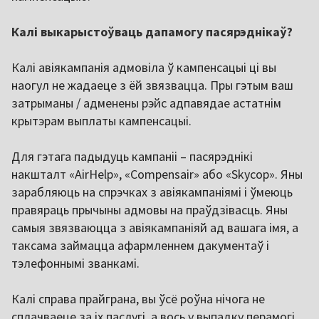
Калі выкарыстоўваць дапамогу пасярэднікаў?
Калі авіякампанія адмовіла ў кампенсацыі ці вы
наогул не жадаеце з ёй звязвацца. Пры гэтым ваш
затрыманы / адменены рэйс адпавядае астатнім
крытэрам выплаты кампенсацыі.
Для гэтага падыдуць кампаніі – пасярэднікі
накшталт «AirHelp», «Compensair» або «Skycop». Яны
зарабляюць на спрэчках з авіякампаніямі і ўмеюць
правяраць прычыны адмовы на праўдзівасць. Яны
самыя звязваюцца з авіякампаніяй ад вашага імя, а
таксама займацца афармленнем дакументаў і
тэлефоннымі званкамі.
Калі справа прайграна, вы ўсё роўна нічога не
сплачваеце за іх паслугі, а вось у выпадку перамогі