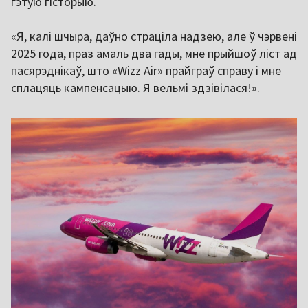
гэтую гісторыю.
«Я, калі шчыра, даўно страціла надзею, але ў чэрвені
2025 года, праз амаль два гады, мне прыйшоў ліст ад
пасярэднікаў, што «Wizz Air» прайграў справу і мне
сплацяць кампенсацыю. Я вельмі здзівілася!».