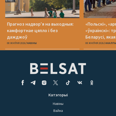
Прагноз надвор'я на выходныя:
«Польскі», «ар
камфортнае цяпло і без
«ўкраінскі»: 
дажджоў
Беларусі, яка
08 ЖНІЎНЯ 2026
НАВІНЫ
08 ЖНІЎНЯ 2026
АНАЛІТ
Катэгорыі
Навіны
Вайна