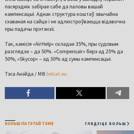
пасярэднік забірае сабе да паловы вашай
кампенсацыі. Аднак структура коштаў звычайна
схаваная на сайце і не адлюстроўваецца відавочна
пры падачы прэтэнзіі.
Так, камісія «AirHelp» складае 35%, пры судовым
разглядзе – да 50%. «Compensair» бярэ ад 25% да
50%, «Skycop» – ад 30% ад сумы кампенсацыі.
Тэса Анэйда / МВ
belsat.eu
БОЛЬШ ПА ГЭТАЙ ТЭМЕ
ГЛЯДЗІЦЕ БОЛЬШ