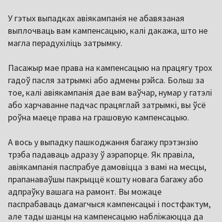
У гэтых выпадках авіякампанія не абавязаная
выплочваць вам кампенсацыю, калі дакажа, што не
магла перадухіліць затрымку.
Пасажыр мае права на кампенсацыю на працягу трох
гадоў пасля затрымкі або адмены рэйса. Больш за
тое, калі авіякампанія дае вам ваўчар, нумар у гатэлі
або харчаванне падчас працяглай затрымкі, вы ўсё
роўна маеце права на грашовую кампенсацыю.
А вось у выпадку пашкоджання багажу прэтэнзію
трэба падаваць адразу ў аэрапорце. Як правіла,
авіякампанія паспрабуе дамовіцца з вамі на месцы,
прапанаваўшы пакрыццё кошту новага багажу або
адпраўку вашага на рамонт. Вы можаце
паспрабаваць дамагчыся кампенсацыі і постфактум,
але тады шанцы на кампенсацыю набліжаюцца да