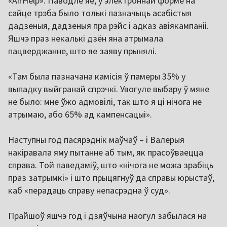
«AirHelp». Паводле яе, у электроннай форме на
сайце трэба было толькі пазначыць асабістыя
дадзеныя, дадзеныя пра рэйс і адказ авіякампаніі.
Яшчэ праз некалькі дзён яна атрымала
пацверджанне, што яе заяву прынялі.
«Там была пазначана камісія ў памеры 35% у
выпадку выйгранай спрэчкі. Увогуле выбару ў мяне
не было: мне ўжо адмовілі, так што я ці нічога не
атрымаю, або 65% ад кампенсацыі».
Наступны год пасярэднік маўчаў – і Валерыя
накіравала яму пытанне аб тым, як прасоўваецца
справа. Той паведаміў, што «нічога не можа зрабіць
праз затрымкі» і што прыцягнуў да справы юрыстаў,
каб «перадаць справу непасрэдна ў суд».
Прайшоў яшчэ год і дзяўчына наогул забылася на