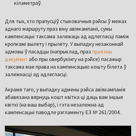
кіламетраў.
Для тых, хто прапусціў стыковачныя рэйсы ў межах
аднаго маршруту праз віну авіякампаніі, сумы
кампенсацыі таксама залежаць ад адлегласці паміж
кропкамі вылету і прылёту. У выпадку незаконнай
адмовы ў пасадцы (напрыклад, праз
праязны
дакумент
або пры овербукінгу на рэйсе) пасажыр
таксама мае права на кампенсацыю кошту білета ў
залежнасці ад адлегласці.
Акрамя таго, у выпадку адмены рэйса авіякампанія
абавязана вярнуць кошт квітка ці даць вам іншыя
квіткі (на ваш выбар), і гэта незалежна ад
кампенсацыі паводле рэгламенту EЗ № 261/2004.