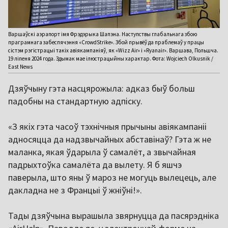
Варшаўскі аэрапорт імя Фрэдэрыка Шапэна. Наступствы глабальнага збою
праграмнага забеспячэння «CrowdStrike». Збой прывёў да праблемаў у працы
сістэм рэгістрацыі такіх авіякампаніяў, як «Wizz Air» і «Ryanair». Варшава, Польшча.
19 ліпеня 2024 года. Здымак мае ілюстрацыйны характар. Фота: Wojciech Olkusnik /
East News
Дзяўчыну гэта насцярожыла: адказ быў больш
падобны на стандартную адпіску.
«З якіх гэта часоў тэхнічныя прычыны авіякампаніі
адносяцца да надзвычайных абставінаў? Гэта ж не
маланка, якая ўдарыла ў самалёт, а звычайная
падрыхтоўка самалёта да вылету. Я б яшчэ
паверыла, што яны ў мароз не могуць вылецець, але
дакладна не з Францыі ў жніўні!».
Тады дзяўчына вырашыла звярнуцца да пасярэдніка