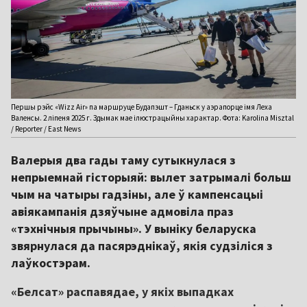
Першы рэйс «Wizz Air» па маршруце Будапэшт – Гданьск у аэрапорце імя Леха
Валенсы. 2 ліпеня 2025 г. Здымак мае ілюстрацыйны характар. Фота: Karolina Misztal
/ Reporter / East News
Валерыя два гады таму сутыкнулася з
непрыемнай гісторыяй: вылет затрымалі больш
чым на чатыры гадзіны, але ў кампенсацыі
авіякампанія дзяўчыне адмовіла праз
«тэхнічныя прычыны». У выніку беларуска
звярнулася да пасярэднікаў, якія судзіліся з
лаўкостэрам.
«Белсат» распавядае, у якіх выпадках