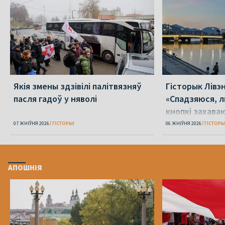
Якія змены здзівілі палітвязняў
Гісторык Лівэн
пасля гадоў у няволі
«Спадзяюся, л
кнопкі захава
розум»
07 ЖНІЎНЯ 2026
ГІСТОРЫІ
06 ЖНІЎНЯ 2026
ГІСТОРЫ
АПОШНІЯ