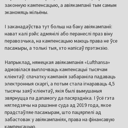
законную кампенсацыю, а авіякампаніі тым самым
эканомяць мільёны.
І заканадаўства тут больш на баку авіякампаніі:
нават калі рэйс адмянілі або перанеслі праз віну
перавозчыка, на кампенсацыю маюць права не ўсе
пасажыры, а толькі тыя, хто напісаў прэтэнзію.
Напрыклад, нямецкая авіякампанія «Lufthansa»
адмовілася выплочваць кампенсацыі тысячам
кліентаў: спачатку кампанія забараніла падаваць
электронныя скаргі, а потым стала ігнараваць 4,5
тысячы заяў кліентаў, якія былі вымушаныя
звярнуцца па дапамогу да пасярэдніка. І ўсё гэта
нягледзячы на рашэнне суда ад 2019 года, якое
прадстаўляе пасажырам, што пацярпелі ад
забастовак у авіякампаніях, права на фінансавую
кампенсацыю.