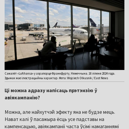
Самалёт «Lufthansa» у аэрапорце Франкфурту, Нямеччына. 18 ліпеня 2024 года.
Здымак мае ілюстрацыйны характар. Фота: Wojciech Olkusnik / East News
Ці можна адразу напісаць прэтэнзію ў
авіякампанію?
Можна, але найхутчэй эфекту яна не будзе мець.
Нават калі ў пасажыра ёсць усе падставы на
кампенсацыю, авіякампаніі часта ўсімі намаганнямі