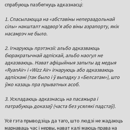
спрабуюць пазбегнуць адказнасці:
1. Спасылаюцца на «абставіны непераадольнай
сілы» накшталт надвор'я або віны аэрапорту, якіх
насамрэч не было.
2. Ігнаруюць прэтэнзіі: альбо адказваюць
бюракратычнай адпіскай, альбо наогул не
адказваюць. Нават афіцыйныя запыты ад медыя
«RyanAir» і «Wizz Air» ігнаруюць або адказваюць
адпіскамі (так было і ў выпадку з «Белсатам»), што
ўжо казаць пра прыватных асоб.
3. Ускладаюць адказнасць на пасажыра і
патрабуюць доказаў (часта без усялякі падстаў).
Усё гэта прыводзіць да таго, што людзі не жадаюць
марнаваць час і нервы, нават калі маюць права на