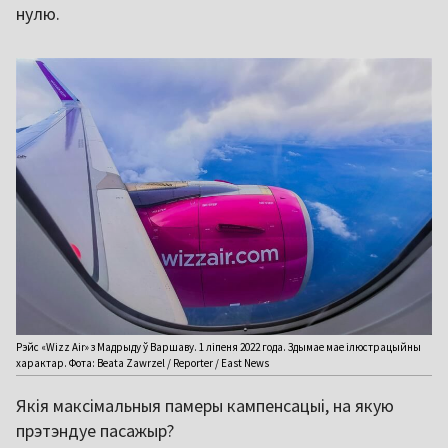
нулю.
Рэйс «Wizz Air» з Мадрыду ў Варшаву. 1 ліпеня 2022 года. Здымае мае ілюстрацыйны
характар. Фота: Beata Zawrzel / Reporter / East News
Якія максімальныя памеры кампенсацыі, на якую
прэтэндуе пасажыр?