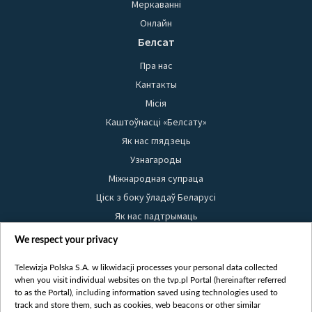
Меркаванні
Онлайн
Белсат
Пра нас
Кантакты
Місія
Каштоўнасці «Белсату»
Як нас глядзець
Узнагароды
Міжнародная супраца
Ціск з боку ўладаў Беларусі
Як нас падтрымаць
Правілы выкарыстання матэрыялаў
We respect your privacy
Інфармацыя аб адпраўніку
Telewizja Polska S.A. w likwidacji processes your personal data collected
Бяспека
when you visit individual websites on the tvp.pl Portal (hereinafter referred
Youtube
to as the Portal), including information saved using technologies used to
track and store them, such as cookies, web beacons or other similar