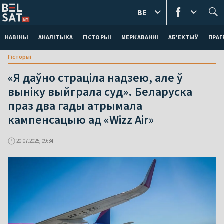
BE
НАВІНЫ
АНАЛІТЫКА
ГІСТОРЫІ
МЕРКАВАННI
АБ'ЕКТЫЎ
ПРАГ
Гісторыі
«Я даўно страціла надзею, але ў
выніку выйграла суд». Беларуска
праз два гады атрымала
кампенсацыю ад «Wizz Air»
20.07.2025, 09:34