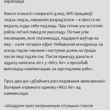
аэрапорце.
Вакол плакалі і капрызілі дзеці, Wifi працаваў
ледзь-ледзь, навушнікі разрадзіліся – я проста не
ведала, куды сябе падзець. Пры гэтым усе астатнія
рэйсы лёталі паводле раскладу. Потым усім
пасажырам, якія спазняюцца, падарылі ваўчар на
ежу – каля чатырох еўра! Небывалая шчодрасць за
шэсць гадзін чакання і наступны дзень на працы
пасля пяці гадзін сну. Пасля прыезду дахаты я
адразу напісала ліст у «Wizz Air» з просьбай
выплаціць кампенсацыю за адкладзены рэйс».
Праз два дні «дбайнага расследавання авіякампаніі»
Валерыя атрымала адмову «Wizz Air» ад
кампенсацыі.
«Шкадуем праз непрыемную сітуацыю і пасля