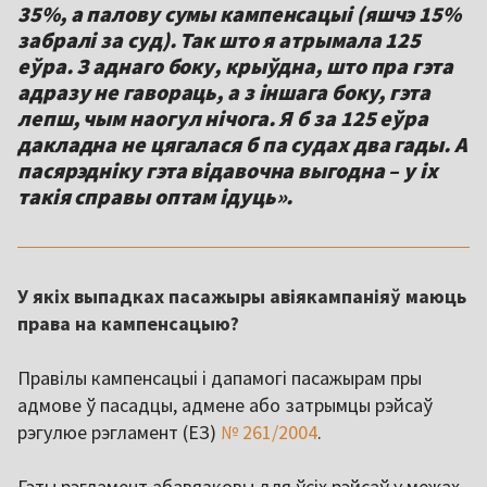
35%, а палову сумы кампенсацыі (яшчэ 15%
забралі за суд). Так што я атрымала 125
еўра. З аднаго боку, крыўдна, што пра гэта
адразу не гавораць, а з іншага боку, гэта
лепш, чым наогул нічога. Я б за 125 еўра
дакладна не цягалася б па судах два гады. А
пасярэдніку гэта відавочна выгодна – у іх
такія справы оптам ідуць».
У якіх выпадках пасажыры авіякампаніяў маюць
права на кампенсацыю?
Правілы кампенсацыі і дапамогі пасажырам пры
адмове ў пасадцы, адмене або затрымцы рэйсаў
рэгулюе рэгламент (ЕЗ)
№ 261/2004
.
Гэты рэгламент абавязковы для ўсіх рэйсаў у межах