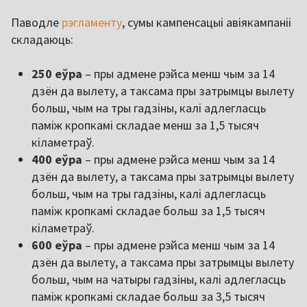
Паводле
рэгламенту
, сумы кампенсацыі авіякампаніі
складаюць:
250 еўра
– пры адмене рэйса менш чым за 14
дзён да вылету, а таксама пры затрымцы вылету
больш, чым на тры гадзіны, калі адлегласць
паміж кропкамі складае менш за 1,5 тысяч
кіламетраў.
400 еўра
– пры адмене рэйса менш чым за 14
дзён да вылету, а таксама пры затрымцы вылету
больш, чым на тры гадзіны, калі адлегласць
паміж кропкамі складае больш за 1,5 тысяч
кіламетраў.
600 еўра
– пры адмене рэйса менш чым за 14
дзён да вылету, а таксама пры затрымцы вылету
больш, чым на чатыры гадзіны, калі адлегласць
паміж кропкамі складае больш за 3,5 тысяч