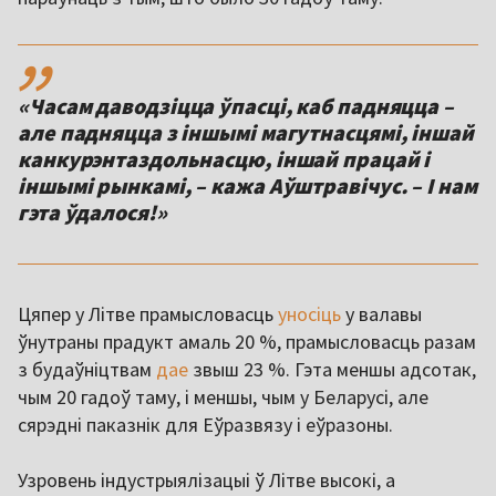
,,
«Часам даводзіцца ўпасці, каб падняцца –
але падняцца з іншымі магутнасцямі, іншай
канкурэнтаздольнасцю, іншай працай і
іншымі рынкамі, – кажа Аўштравічус. – І нам
гэта ўдалося!»
Цяпер у Літве прамысловасць
уносіць
у валавы
ўнутраны прадукт амаль 20 %, прамысловасць разам
з будаўніцтвам
дае
звыш 23 %. Гэта меншы адсотак,
чым 20 гадоў таму, і меншы, чым у Беларусі, але
сярэдні паказнік для Еўразвязу і еўразоны.
Узровень індустрыялізацыі ў Літве высокі, а