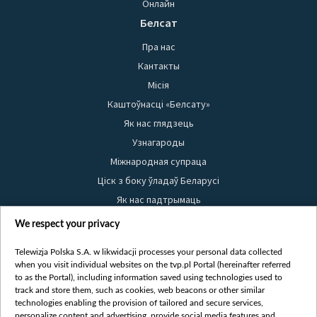
Онлайн
Белсат
Пра нас
Кантакты
Місія
Каштоўнасці «Белсату»
Як нас глядзець
Узнагароды
Міжнародная супраца
Ціск з боку ўладаў Беларусі
Як нас падтрымаць
Правілы выкарыстання матэрыялаў
We respect your privacy
Інфармацыя аб адпраўніку
Telewizja Polska S.A. w likwidacji processes your personal data collected
Бяспека
when you visit individual websites on the tvp.pl Portal (hereinafter referred
Youtube
to as the Portal), including information saved using technologies used to
track and store them, such as cookies, web beacons or other similar
Белсат news
technologies enabling the provision of tailored and secure services,
personalize content and advertising, provide social media features and