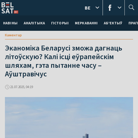
BE
НАВІНЫ
АНАЛІТЫКА
ГІСТОРЫІ
МЕРКАВАННI
АБ'ЕКТЫЎ
ПРАГ
Каментар
Эканоміка Беларусі зможа дагнаць
літоўскую? Калі ісці еўрапейскім
шляхам, гэта пытанне часу –
Аўштравічус
21.07.2025, 04:19