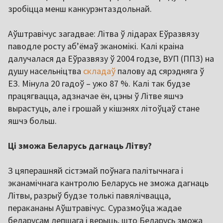
зробіцца менш канкурэнтаздольнай.
Аўштравічус загадвае: Літва ў лідарах Еўразвязу
паводле росту аб’ёмаў эканомікі. Калі краіна
далучалася да Еўразвязу ў 2004 годзе, ВУП (ППЗ) на
душу насельніцтва
складаў
палову ад сярэдняга ў
ЕЗ. Мінула 20 гадоў – ужо 87 %. Калі так будзе
працягвацца, адзначае ён, цэны ў Літве яшчэ
вырастуць, але і грошай у кішэнях літоўцаў стане
яшчэ больш.
Ці зможа Беларусь дагнаць Літву?
З цяперашняй сістэмай поўнага палітычнага і
эканамічнага кантролю Беларусь не зможа дагнаць
Літвы, разрыў будзе толькі павялічвацца,
перакананы Аўштравічус. Суразмоўца жадае
беларусам лепшага і верыць, што Беларусь зможа