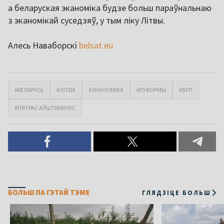
а беларуская эканоміка будзе больш параўнальнаю
з эканомікай суседзяў, у тым ліку Літвы.
Алесь Наваборскі
belsat.eu
#БЕЛАРУСЬ
#ЛІТВА
#ЭКАНОМІКА
#РЭФОРМЫ
#ВУП
#ПЯТРАС АЎШТРАВІЧУС
БОЛЬШ ПА ГЭТАЙ ТЭМЕ
ГЛЯДЗІЦЕ БОЛЬШ