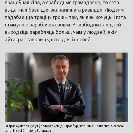
працоўная сіла, а свабодныя грамадзяне, то гэта
выдатная база для эканамічнага развіцця. Людзям
падабаецца траціць грошы так, як яны хочуць, і гэта
стымулюе зарабляць грошы. У свабодных людзей
выходзіць зарабляць больш, чым у людзей, якім
аўтакрат гаворыць, што для іх лепей.
Пятрас Аўштравічус у Еўрапарламенце. Страсбур, Францыя. 5 сакавіка 2024 года.
Фота: Michel Christen / Europa.eu