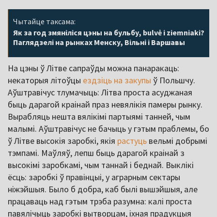
Чытайце таксама:
Як за год змяніліся цэны на бульбу, bulvė і ziemniaki?
Паглядзелі на рынках Менску, Вільні і Варшавы
На цэны ў Літве сапраўды можна панаракаць:
некаторыя літоўцы
ездзіць на закупы
ў Польшчу.
Аўштравічус тлумачыць: Літва проста асуджаная
быць дарагой краінай праз невялікія памеры рынку.
Вырабляць нешта вялікімі партыямі танней, чым
малымі. Аўштравічус не бачыць у гэтым праблемы, бо
ў Літве высокія заробкі, якія
растуць
вельмі добрымі
тэмпамі. Маўляў, лепш быць дарагой краінай з
высокімі заробкамі, чым таннай і беднай. Выклікі
ёсць: заробкі ў правінцыі, у аграрным сектары
ніжэйшыя. Было б добра, каб былі вышэйшыя, але
працаваць над гэтым трэба разумна: калі проста
павялічыць заробкі вытворцам, іхная прадукцыя