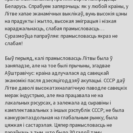
Беларусь. Спрабуем запярэчыць: як у любой краіны, у
Літве хапае эканамічных выклікаў, вунь высокія цэны
на прадукты і жытло, высокая эміграцыя і нізкая
нараджальнасць, слабая прамысловасць…
Суразмоўца папраўляе: прамысловасць якраз не
слабая!
Быў перыяд, калі прамысловасць Літвы была ў
заняпадзе, але на тое былі прычыны, згадвае
Аўштравічус: краіна адлучалася ад савецкай
эканомікі пасля дзесяцігоддзяў акупацыі. СССР даў
Літве даволі высокатэхналагічную паводле савецкіх
мерак індустрыю, але яна працавала не на
лакальных рэсурсах, а залежала ад сыравіны і
камплектавальных з іншых рэспублік СССР; не была
канкурэнтаздольная на глабальным рынку; была
цяжкая і састарэлая. Цяпер прамысловасць не
параўнаць з тым, што было 30 гадоў таму.