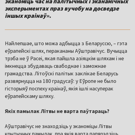
эканоміць час на палітычных і эканамічных
эксперыментах праз вучобу на досведзе
іншых краінаў».
Найлепшае, што можа адбыцца з Беларуссю, – гэта
еўрапейскі шлях, перакананы Аўштравічус. Вучыцца
трэба не ў Расеі, якая пайшла азіяцкім шляхам і не
імкнецца збудаваць свабоднае і заможнае
грамадства. Літоўскі палітык заклікае Беларусь
развярнуцца на 180 градусаў: у Еўропе не было
гісторыяў поспеху краінаў, якія ішлі насуперак
еўрапейскаму шляху.
Якіх памылак Літвы не варта паўтараць?
Аўштравічус не знаходзіць у эканоміцы Літвы
крытычных памылак, пра якія варта папярэдзіць