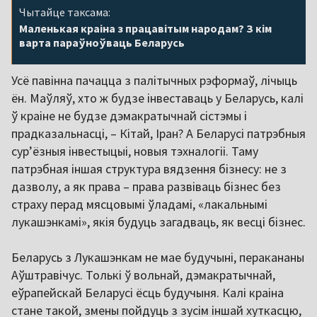
Чытайце таксама:
Маленькая краіна з працавітым народам? З кім
варта параўноўваць Беларусь
Усё павінна пачацца з палітычных рэформаў, лічыць
ён. Маўляў, хто ж будзе інвеставаць у Беларусь, калі
ў краіне не будзе дэмакратычнай сістэмы і
прадказальнасці, – Кітай, Іран? А Беларусі патрэбныя
сур’ёзныя інвестыцыі, новыя тэхналогіі. Таму
патрэбная іншая структура вядзення бізнесу: не з
дазволу, а як права – права развіваць бізнес без
страху перад мясцовымі ўладамі, «лакальнымі
лукашэнкамі», якія будуць загадваць, як весці бізнес.
Беларусь з Лукашэнкам не мае будучыні, перакананы
Аўштравічус. Толькі ў вольнай, дэмакратычнай,
еўрапейскай Беларусі ёсць будучыня. Калі краіна
стане такой, змены пойдуць з зусім іншай хуткасцю,