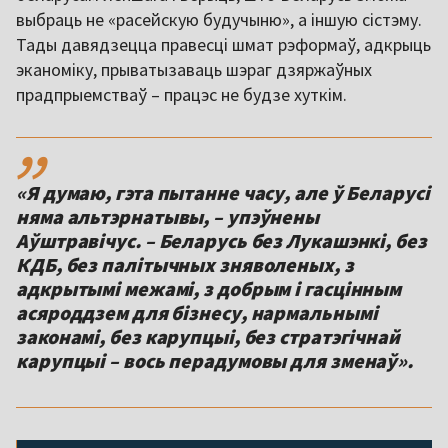
выбраць не «расейскую будучыню», а іншую сістэму.
Тады давядзецца правесці шмат рэформаў, адкрыць
эканоміку, прыватызаваць шэраг дзяржаўных
прадпрыемстваў – працэс не будзе хуткім.
,,
«Я думаю, гэта пытанне часу, але ў Беларусі
няма альтэрнатывы, – упэўнены
Аўштравічус. – Беларусь без Лукашэнкі, без
КДБ, без палітычных зняволеных, з
адкрытымі межамі, з добрым і гасцінным
асяроддзем для бізнесу, нармальнымі
законамі, без карупцыі, без стратэгічнай
карупцыі – вось перадумовы для зменаў».