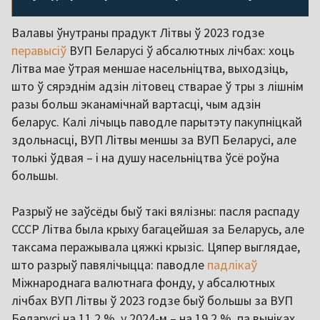
Валавы ўнутраны прадукт Літвы ў 2023 годзе
перавысіў
ВУП Беларусі ў абсалютных лічбах: хоць
Літва мае ўтрая меншае насельніцтва, выходзіць,
што ў сярэднім адзін літовец стварае ў тры з лішнім
разы больш эканамічнай вартасці, чым адзін
беларус. Калі лічыць паводле парытэту пакупніцкай
здольнасці, ВУП Літвы меншы за ВУП Беларусі, але
толькі ўдвая – і на душу насельніцтва ўсё роўна
большы.
Разрыў не заўсёды быў такі вялізны: пасля распаду
СССР Літва была крыху багацейшая за Беларусь, але
таксама перажывала цяжкі крызіс. Цяпер выглядае,
што разрыў павялічыцца: паводле
падлікаў
Міжнароднага валютнага фонду, у абсалютных
лічбах ВУП Літвы ў 2023 годзе быў большы за ВУП
Беларусі на 11,2 %, у 2024-м – на 19,2 %, па выніках