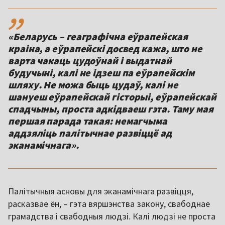
,,
«Беларусь – геаграфічна еўрапейская
краіна, а еўрапейскі досвед кажа, што не
варта чакаць цудоўнай і выдатнай
будучыні, калі не ідзеш па еўрапейскім
шляху. Не можа быць цудаў, калі не
шануеш еўрапейскай гісторыі, еўрапейскай
спадчыны, проста адкідваеш гэта. Таму мая
першая парада такая: немагчыма
аддзяліць палітычнае развіццё ад
эканамічнага».
Палітычныя асновы для эканамічнага развіцця,
расказвае ён, – гэта вяршэнства закону, свабоднае
грамадства і свабодныя людзі. Калі людзі не проста