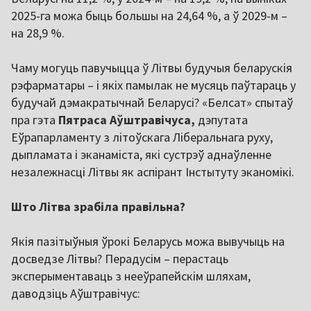
2025-га можа быць большы на 24,64 %, а ў 2029-м –
на 28,9 %.
Чаму могуць павучыцца ў Літвы будучыя беларускія
рэфарматары – і якіх памылак не мусяць паўтараць у
будучай дэмакратычнай Беларусі? «Белсат» спытаў
пра гэта
Пятраса Аўштравічуса,
дэпутата
Еўрапарламенту з літоўскага Ліберальнага руху,
дыпламата і эканаміста, які сустрэў аднаўленне
незалежнасці Літвы як аспірант Інстытуту эканомікі.
Што Літва зрабіла правільна?
Якія пазітыўныя ўрокі Беларусь можа вывучыць на
досведзе Літвы? Перадусім – перастаць
эксперыментаваць з нееўрапейскім шляхам,
даводзіць Аўштравічус: