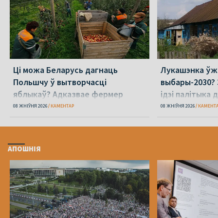
Ці можа Беларусь дагнаць
Лукашэнка ўж
Польшчу ў вытворчасці
выбары-2030? 
яблыкаў? Адказвае фермер
ідэі палітыка 
08 ЖНІЎНЯ 2026
КАМЕНТАР
08 ЖНІЎНЯ 2026
КАМЕНТ
АПОШНІЯ