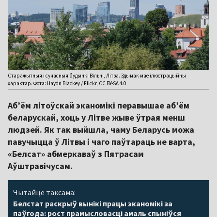
Старажытныя і сучасныя будынкі Вільні, Літва. Здымак мае ілюстрацыйны
характар. Фота: Haydn Blackey / Flickr, CC BY-SA 4.0
Аб’ём літоўскай эканомікі перавышае аб’ём
беларускай, хоць у Літве жыве ўтрая менш
людзей. Як так выйшла, чаму Беларусь можа
павучыцца ў Літвы і чаго паўтараць не варта,
«Белсат» абмеркаваў з Пятрасам
Аўштравічусам.
Чытайце таксама:
Белстат раскрыў вынікі працы эканомікі за
паўгода: рост прамысловасці амаль спыніўся