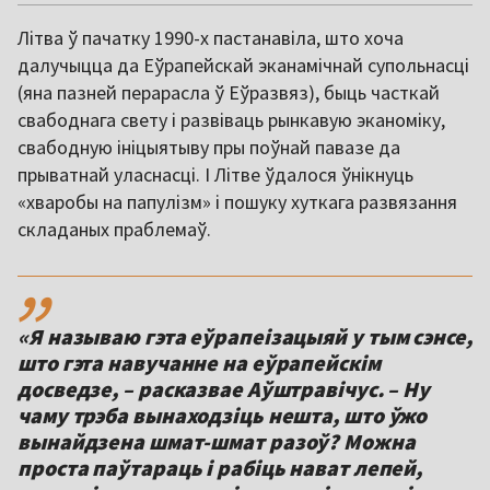
Літва ў пачатку 1990-х пастанавіла, што хоча
далучыцца да Еўрапейскай эканамічнай супольнасці
(яна пазней перарасла ў Еўразвяз), быць часткай
свабоднага свету і развіваць рынкавую эканоміку,
свабодную ініцыятыву пры поўнай павазе да
прыватнай уласнасці. І Літве ўдалося ўнікнуць
«хваробы на папулізм» і пошуку хуткага развязання
складаных праблемаў.
,,
«Я называю гэта еўрапеізацыяй у тым сэнсе,
што гэта навучанне на еўрапейскім
досведзе, – расказвае Аўштравічус. – Ну
чаму трэба вынаходзіць нешта, што ўжо
вынайдзена шмат-шмат разоў? Можна
проста паўтараць і рабіць нават лепей,