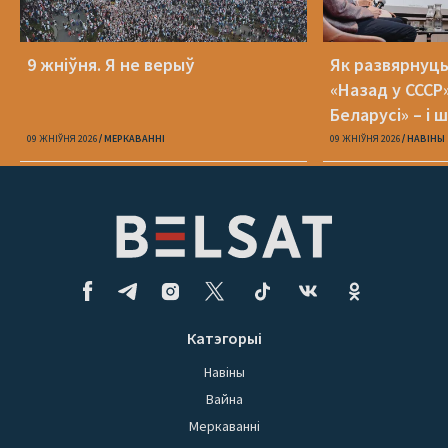
9 жніўня. Я не верыў
Як развярнуц
«Назад у СССР
Беларусі» – і 
09 ЖНІЎНЯ 2026
МЕРКАВАННI
09 ЖНІЎНЯ 2026
НАВІНЫ
Катэгорыі
Навіны
Вайна
Меркаванні