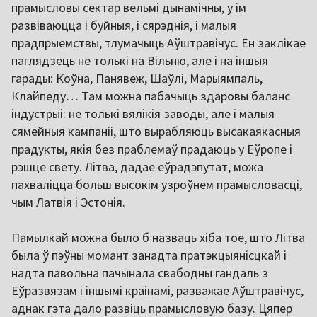
прамысловы сектар вельмі дынамічны, у ім
развіваюцца і буйныя, і сярэднія, і малыя
прадпрыемствы, тлумачыць Аўштравічус. Ён заклікае
паглядзець не толькі на Вільню, але і на іншыя
гарады: Коўна, Панявеж, Шаўлі, Марыямпаль,
Клайпеду… Там можна пабачыць здаровы баланс
індустрыі: не толькі вялікія заводы, але і малыя
сямейныя кампаніі, што вырабляюць высакаякасныя
прадукты, якія без праблемаў прадаюць у Еўропе і
рэшце свету. Літва, дадае еўрадэпутат, можа
пахваліцца больш высокім узроўнем прамысловасці,
чым Латвія і Эстонія.
Памылкай можна было б назваць хіба тое, што Літва
была ў пэўны момант занадта пратэкцыянісцкай і
надта павольна пачынала свабодны гандаль з
Еўразвязам і іншымі краінамі, разважае Аўштравічус,
аднак гэта дало развіць прамысловую базу. Цяпер