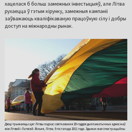
хацелася б больш замежных інвестыцыяў, але Літва
рухаецца ў гэтым кірунку, замежныя кампаніі
заўважаюць кваліфікаваную працоўную сілу і добры
доступ на міжнародны рынак.
Дзеці трымаюць сцяг Літвы падчас святкавання 20-годдзя дыпламатычных адносінаў
між Літвой і Латвіяй. Вільня, Літва. 9 лістапада 2011 года. Здымак мае ілюстрацыйны