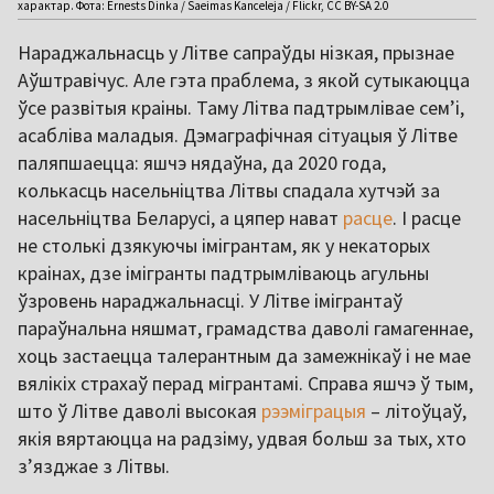
характар. Фота: Ernests Dinka / Saeimas Kanceleja / Flickr, CC BY-SA 2.0
Нараджальнасць у Літве сапраўды нізкая, прызнае
Аўштравічус. Але гэта праблема, з якой сутыкаюцца
ўсе развітыя краіны. Таму Літва падтрымлівае сем’і,
асабліва маладыя. Дэмаграфічная сітуацыя ў Літве
паляпшаецца: яшчэ нядаўна, да 2020 года,
колькасць насельніцтва Літвы спадала хутчэй за
насельніцтва Беларусі, а цяпер нават
расце
. І расце
не столькі дзякуючы імігрантам, як у некаторых
краінах, дзе імігранты падтрымліваюць агульны
ўзровень нараджальнасці. У Літве імігрантаў
параўнальна няшмат, грамадства даволі гамагеннае,
хоць застаецца талерантным да замежнікаў і не мае
вялікіх страхаў перад мігрантамі. Справа яшчэ ў тым,
што ў Літве даволі высокая
рээміграцыя
– літоўцаў,
якія вяртаюцца на радзіму, удвая больш за тых, хто
з’язджае з Літвы.