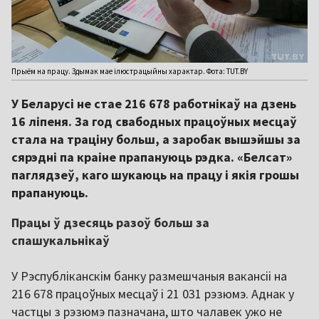
Прыём на працу. Здымак мае ілюстрацыйны характар. Фота: TUT.BY
У Беларусі не стае 216 678 работнікаў на дзень
16 ліпеня. За год свабодных працоўных месцаў
стала на траціну больш, а заробак вышэйшы за
сярэдні па краіне прапануюць рэдка. «Белсат»
паглядзеў, каго шукаюць на працу і якія грошы
прапануюць.
Працы ў дзесяць разоў больш за
спашукальнікаў
У Рэспубліканскім банку размешчаныя вакансіі на
216 678 працоўных месцаў і 21 031 рэзюмэ. Аднак у
частцы з рэзюмэ пазначана, што чалавек ужо не