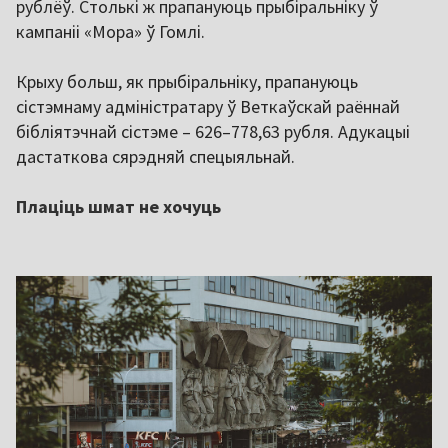
рублёў. Столькі ж прапануюць прыбіральніку ў
кампаніі «Мора» ў Гомлі.
Крыху больш, як прыбіральніку, прапануюць
сістэмнаму адміністратару ў Веткаўскай раённай
бібліятэчнай сістэме – 626–778,63 рубля. Адукацыі
дастаткова сярэдняй спецыяльнай.
Плаціць шмат не хочуць