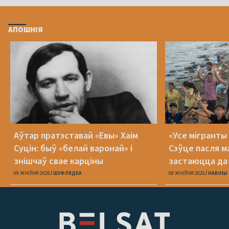
АПОШНІЯ
Аўтар пратэставай «Евы» Хаім
«Усе мігранты 
Суцін: быў «белай варонай» і
Сэўце пасля м
знішчаў свае карціны
застаюцца да 
09 ЖНІЎНЯ 2026
ШУФЛЯДКА
08 ЖНІЎНЯ 2026
НАВІНЫ