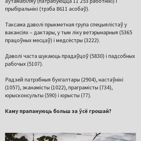
аўтамабіляў (патрабуюцца 11 253 работнікі) і
прыбіральнікі (трэба 8611 асобаў).
Таксама даволі прыкметная група спецыялістаў у
вакансіях – дактары, у тым ліку ветэрынарныя (5365
працоўных месцаў) і медсёстры (3222).
Даволі часта шукаюць прадаўцоў (5830) і падсобных
рабочых (5107).
Радзей патрэбныя бухгалтары (2904), настаўнікі
(1057), эканамісты (1022), праграмісты (734),
юрысконсульты (590) і юрысты (77).
Каму прапануюць больш за ўсё грошай?