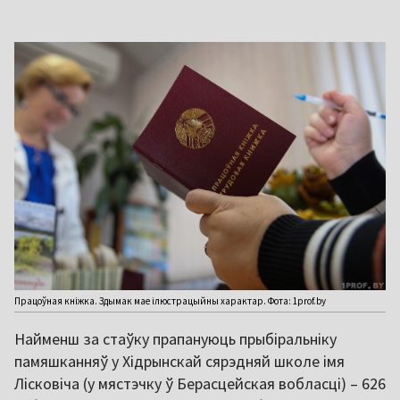
Працоўная кніжка. Здымак мае ілюстрацыйны характар. Фота: 1prof.by
Найменш за стаўку прапануюць прыбіральніку
памяшканняў у Хідрынскай сярэдняй школе імя
Лісковіча (у мястэчку ў Берасцейская вобласці) – 626