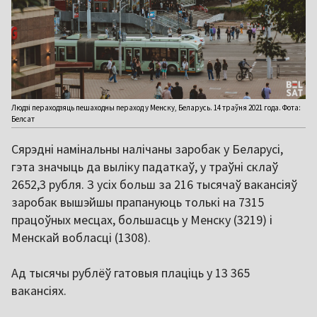
Людзі пераходзяць пешаходны пераход у Менску, Беларусь. 14 траўня 2021 года. Фота:
Белсат
Сярэдні намінальны налічаны заробак у Беларусі,
гэта значыць да выліку падаткаў, у траўні склаў
2652,3 рубля. З усіх больш за 216 тысячаў вакансіяў
заробак вышэйшы прапануюць толькі на 7315
працоўных месцах, большасць у Менску (3219) і
Менскай вобласці (1308).
Ад тысячы рублёў гатовыя плаціць у 13 365
вакансіях.