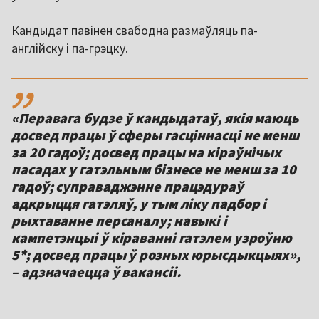
Кандыдат павінен свабодна размаўляць па-
англійску і па-грэцку.
,,
«Перавага будзе ў кандыдатаў, якія маюць
досвед працы ў сферы гасціннасці не менш
за 20 гадоў; досвед працы на кіраўнічых
пасадах у гатэльным бізнесе не менш за 10
гадоў; суправаджэнне працэдураў
адкрыцця гатэляў, у тым ліку падбор і
рыхтаванне персаналу; навыкі і
кампетэнцыі ў кіраванні гатэлем узроўню
5*; досвед працы ў розных юрысдыкцыях»,
– адзначаецца ў вакансіі.