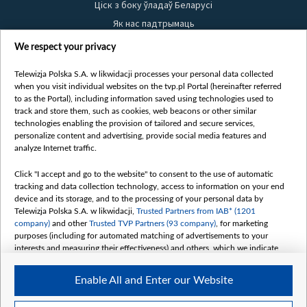
Ціск з боку ўладаў Беларусі
Як нас падтрымаць
Правілы выкарыстання матэрыялаў
We respect your privacy
Інфармацыя аб адпраўніку
Telewizja Polska S.A. w likwidacji processes your personal data collected
Бяспека
when you visit individual websites on the tvp.pl Portal (hereinafter referred
Youtube
to as the Portal), including information saved using technologies used to
track and store them, such as cookies, web beacons or other similar
Белсат news
technologies enabling the provision of tailored and secure services,
personalize content and advertising, provide social media features and
Белсат Shorts
analyze Internet traffic.
Белсат Life
Жэстачайшы мульт
Click "I accept and go to the website" to consent to the use of automatic
tracking and data collection technology, access to information on your end
Belsat English
device and its storage, and to the processing of your personal data by
Biełsat PL
Telewizja Polska S.A. w likwidacji,
Trusted Partners from IAB* (1201
company)
and other
Trusted TVP Partners (93 company)
, for marketing
Белсат Now
purposes (including for automated matching of advertisements to your
Белсат History
interests and measuring their effectiveness) and others, which we indicate
below.
Белсат Music
Enable All and Enter our Website
Белсат Doc
The purposes of processing your data by TVP S.A. w likwidacji are as
follows:
My consents