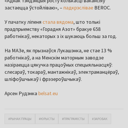
«Аднак тэндэнцыя росту колькасці вакансіяў
застаецца ўстойліваю», –
падкрэслівае
BEROC.
У пачатку ліпеня
стала вядома
, што толькі
прадпрыемству «Горадня Азот» бракуе 658
работнікаў, некаторых з іх шукаюць больш за год.
На МАЗе, як прызнаўся Лукашэнка, не стае 13 %
работнікаў, а на Менскім маторным заводзе
назіраецца цякучка працоўных спецыяльнасцяў:
слесараў, токараў, мантажнікаў, электраманцёраў,
шліфоўшчыкаў і фрэзероўшчыкаў.
Арсен Рудэнка
belsat.eu
#РЫНАК ПРАЦЫ
#ЮРЫСТЫ
#ПРАГРАМІСТЫ
#ЗАРОБАК