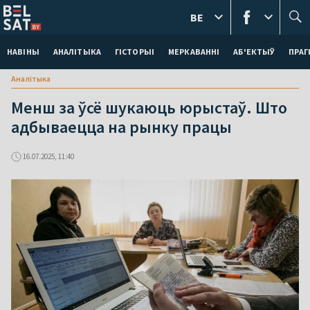
BE
НАВІНЫ
АНАЛІТЫКА
ГІСТОРЫІ
МЕРКАВАННI
АБ'ЕКТЫЎ
ПРАГ
Аналітыка
Менш за ўсё шукаюць юрыстаў. Што
адбываецца на рынку працы
16.07.2025, 11:40