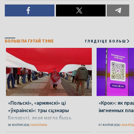
БОЛЬШ ПА ГЭТАЙ ТЭМЕ
ГЛЯДЗІЦЕ БОЛЬШ
«Польскі», «армянскі» ці
«Крок»: як пра
«ўкраінскі»: тры сцэнары
імгненных пла
Беларусі, якая магла быць
08 ЖНІЎНЯ 2026
АНАЛІТЫКА
07 ЖНІЎНЯ 2026
АНАЛІТ