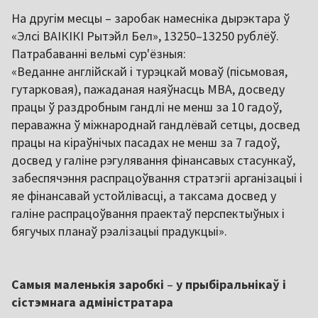
На другім месцы – заробак намесніка дырэктара ў
«Элсі ВАІКІКІ Рытэйл Бел», 13250–13250 рублёў.
Патрабаванні вельмі сур'ёзныя:
«Веданне англійскай і турэцкай моваў (пісьмовая,
гутарковая), пажаданая наяўнасць MBA, досведу
працы ў раздробным гандлі не менш за 10 гадоў,
пераважна ў міжнароднай гандлёвай сетцы, досвед
працы на кіраўнічых пасадах не менш за 7 гадоў,
досвед у галіне рэгулявання фінансавых стасункаў,
забеспячэння распрацоўвання стратэгіі арганізацыі і
яе фінансавай устойлівасці, а таксама досвед у
галіне распрацоўвання праектаў перспектыўных і
бягучых планаў рэалізацыі прадукцыі».
Самыя маленькія заробкі
–
у прыбіральнікаў і
сістэмнага адміністратара