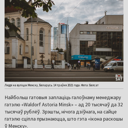
Людзі на вуліцах Менску, Беларусь. 14 траўня 2021 года. Фота: Белсат
Найбольш гатовыя заплаціць галоўнаму менеджару
гатэлю «Waldorf Astoria Minsk» – ад 20 тысячаў да 32
тысячаў рублёў. Зрэшты, нічога дзіўнага, на сайце
гатэлю сціпла прызнаюцца, што гэта «ікона раскошы
ў Менску».