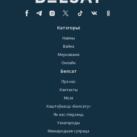
Катэгорыі
Навіны
Вайна
Меркаванні
Онлайн
Белсат
Пра нас
Кантакты
Місія
Каштоўнасці «Белсату»
Як нас глядзець
Узнагароды
Міжнародная супраца