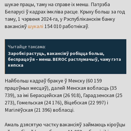
шукае працы, таму на справе іх менш. Патрэба
Беларусі ў кадрах імкліва расце. Крыху больш за год
таму, 1 чэрвеня 2024-га, у Рэспубліканскім банку
вакансіяў
шукалі
154 010 работнікаў.
Чытайце таксама:
Заробкі растуць, вакансіяў робіцца больш,
беспрацоўя – менш. BEROC растлумачыў, чаму гэта
кепска
Найбольш кадраў бракуе ў Менску (60 159
працоўных месцаў), далей Менская вобласць (35
739), за імі Берасцейская (26 918), Гарадзенская (25
273), Гомельская (24 176), Віцебская (22 997) і
Магілёўская (21 396) вобласці.
Амаль дзясятую частку вакансіяў займаюць кіроўцы