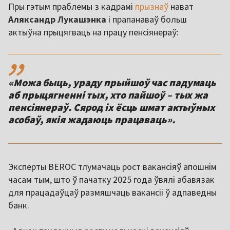
Пры гэтым праблемы з кадрамі
прызнаў
нават
Аляксандр Лукашэнка
і прапанаваў больш
актыўна прыцягваць на працу пенсіянераў:
,,
«Можа быць, ураду прыйшоў час падумаць
аб прыцягненні тых, хто пайшоў – тых жа
пенсіянераў. Сярод іх ёсць шмат актыўных
асобаў, якія жадаюць працаваць».
Эксперты BEROC тлумачаць рост вакансіяў апошнім
часам тым, што ў пачатку 2025 года ўвялі абавязак
для працадаўцаў размяшчаць вакансіі ў адпаведны
банк.