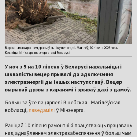
Вырваныя з карэннем дрэвы ў выніку непагадзі. Магілёў, 10 ліпеня 2025 года.
Крыніца: Міністэрства энергетыкі Беларусі
У ноч з 9 на 10 ліпеня ў Беларусі навальніцы і
шквалісты вецер прывялі да адключэння
электраэнергіі ды іншых наступстваў. Вецер
вырываў дрэвы з каранямі і зрываў дахі з дамоў.
Больш за ўсё пацярпелі Віцебская і Магілёўская
вобласці,
паведамілі
ў Мінэнерга.
Раніцай 10 ліпеня рамонтнікі працягваюць працаваць
над аднаўленнем электразабеспячэння ў больш чым