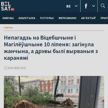
BE
НАВІНЫ
АНАЛІТЫКА
ГІСТОРЫІ
МЕРКАВАННI
АБ'ЕКТЫЎ
ПРАГ
навіны
Непагадзь на Віцебшчыне і
Магілёўшчыне 10 ліпеня: загінула
жанчына, а дрэвы былі вырваныя з
каранямі
10.07.2025, 07:15