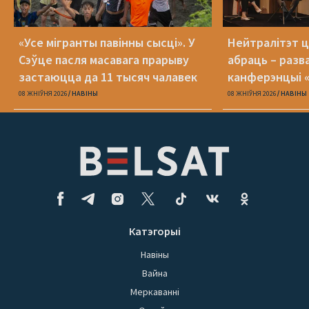
«Усе мігранты павінны сысці». У
Нейтралітэт ц
Сэўце пасля масавага прарыву
абраць – разв
застаюцца да 11 тысяч чалавек
канферэнцыі 
08 ЖНІЎНЯ 2026
НАВІНЫ
08 ЖНІЎНЯ 2026
НАВІНЫ
Катэгорыі
Навіны
Вайна
Меркаванні