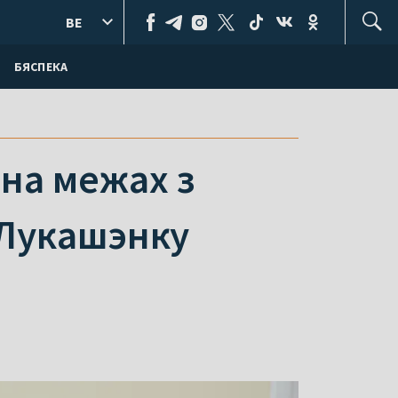
BE
БЯСПЕКА
на межах з
 Лукашэнку