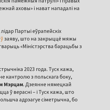
скія памежныя патрулі» і правых
ежнай аховы» і нават нападалі на
, лідар Партыі еўрапейскіх
аў
заяву, што на закрыццё мяжы
стварыць «Міністэрства барацьбы з
трычніка 2023 года. Туск кажа,
е кантролю з польскага боку,
м Мэрцам
. Дзеянне нямецкай
а ў верасні – і Туск кажа, што
ольшча адрэагуе сіметрычна, бо