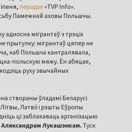
ліпеня,
перадае
«TVP Info».
росьбу Памежнай аховы Польшчы.
у адносна мігрантаў з трэціх
не прытулку: мігрантаў цяпер не
оча, каб Польшча кантралявала,
ецка-польскую мяжу. Ён абяцае,
шкодзіць руху звычайных
на створаны ўладамі Беларусі
 Літвы, Латвіі і рэшты Еўропы
адніць ці заблакаваць арганізацыю
і
Аляксандрам Лукашэнкам.
Туск