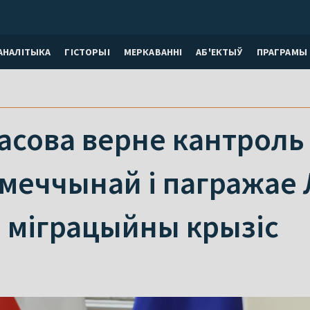
АНАЛІТЫКА
ГІСТОРЫІ
МЕРКАВАННI
АБ'ЕКТЫЎ
ПРАГРАМЫ
сова верне кантроль 
ямеччынай і пагражае
а міграцыйны крызіс