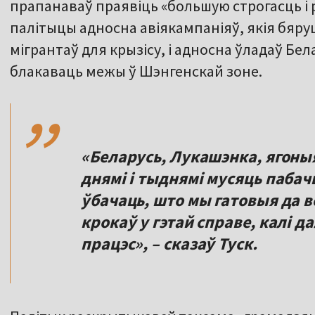
прапанаваў праявіць «большую строгасць і
палітыцы адносна авіякампаніяў, якія бяру
мігрантаў для крызісу, і адносна ўладаў Бела
,,
блакаваць межы ў Шэнгенскай зоне.
«Беларусь, Лукашэнка, ягон
днямі і тыднямі мусяць пабач
ўбачаць, што мы гатовыя да в
крокаў у гэтай справе, калі д
працэс», – сказаў Туск.