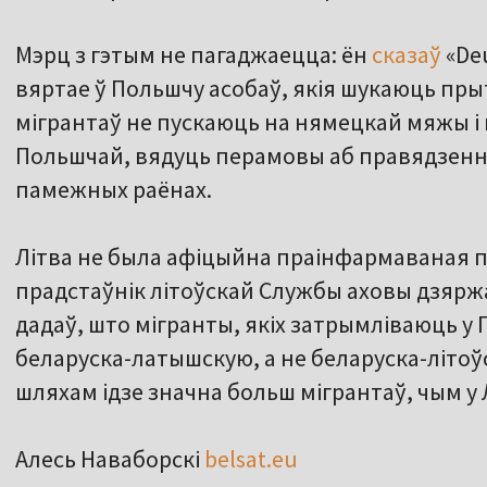
Мэрц з гэтым не пагаджаецца: ён
сказаў
«De
вяртае ў Польшчу асобаў, якія шукаюць прыт
мігрантаў не пускаюць на нямецкай мяжы і
Польшчай, вядуць перамовы аб правядзенні
памежных раёнах.
Літва не была афіцыйна праінфармаваная 
прадстаўнік літоўскай Службы аховы дзяр
дадаў, што мігранты, якіх затрымліваюць у
беларуска-латышскую, а не беларуска-літоў
шляхам ідзе значна больш мігрантаў, чым у 
Алесь Наваборскі
belsat.eu