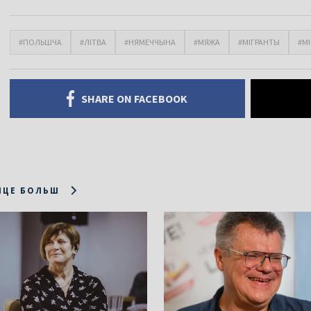
#ПОЛЬШЧА
#ЛІТВА
#НЯМЕЧЧЫНА
#МЯЖА
#МІГРАНТЫ
#М
SHARE ON FACEBOOK
ІЦЕ БОЛЬШ