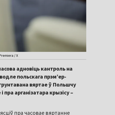
remiera / X
часова адновіць кантроль на
аводле польскага прэм’ер-
грунтавана вяртае ў Польшчу
 і пра арганізатара крызісу –
ясціў пра часовае вяртанне