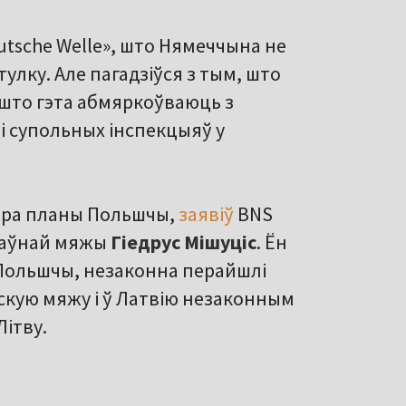
utsche Welle», што Нямеччына не
улку. Але пагадзіўся з тым, што
 што гэта абмяркоўваюць з
 супольных інспекцыяў у
пра планы Польшчы,
заявіў
BNS
жаўнай мяжы
Гіедрус Мішуціс
. Ён
 Польшчы, незаконна перайшлі
скую мяжу і ў Латвію незаконным
Літву.