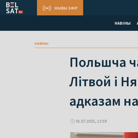
ЖЫВЫ ЭФІР
НАВІНЫ
навіны
Польшча ча
Літвой і Н
адказам н
01.07.2025, 13:59