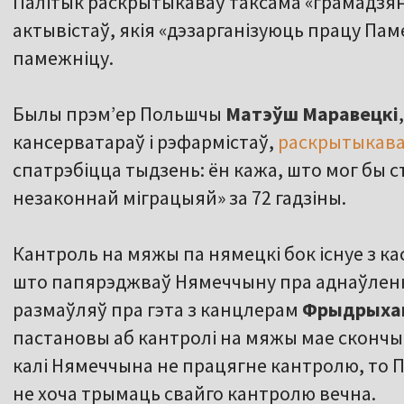
Палітык раскрытыкаваў таксама «грамадзян
актывістаў, якія «дэзарганізуюць працу Пам
памежніцу.
Былы прэм’ер Польшчы
Матэўш Маравецкі
кансерватараў і рэфармістаў,
раскрытыкав
спатрэбіцца тыдзень: ён кажа, што мог бы 
незаконнай міграцыяй» за 72 гадзіны.
Кантроль на мяжы па нямецкі бок існуе з кас
што папярэджваў Нямеччыну пра аднаўленн
размаўляў пра гэта з канцлерам
Фрыдрыха
пастановы аб кантролі на мяжы мае скончыцц
калі Нямеччына не працягне кантролю, то П
не хоча трымаць свайго кантролю вечна.