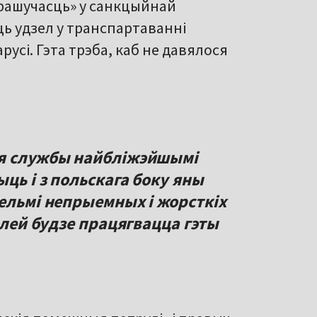
 рашучасць» у санкцыйнай
ць удзел у транспартаванні
русі. Гэта трэба, каб не давялося
ыя службы найбліжэйшымі
ыць і з польскага боку яны
ельмі непрыемных і жорсткіх
алей будзе працягвацца гэты