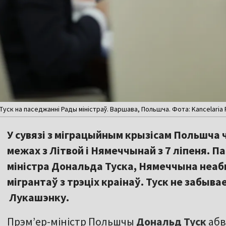
уск на паседжанні Рады міністраў. Варшава, Польшча. Фота: Kancelaria P
У сувязі з міграцыйным крызісам Польшча 
межах з Літвой і Нямеччынай з 7 ліпеня. П
міністра Дональда Туска, Нямеччына неаб
мігрантаў з трэціх краінаў. Туск не забывае
Лукашэнку.
Прэм’ер-міністр Польшчы
Дональд Туск
абв