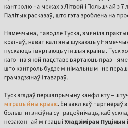
кантролю на межах з Літвой і Польшчай з 7 
Палітык расказаў, што гэта зроблена на п
Нямеччына, паводле Туска, змяніла практык
краінаў, нават калі яны шукаюць у Нямеччы
пускаюць і вяртаюць у іншыя краіны. Туск х
каго і на якой падставе вяртаюць праз ням
што кантроль будзе мінімальным і не пера
грамадзянаў і тавараў.
Туск згадаў першапрычыну канфлікту – штуч
міграцыйны крызіс
. Ён заклікаў партнёраў з
больш інтэнсіўна супрацоўнічаць, каб ускл
незаконнай міграцыі
Уладзімірам Пуціным