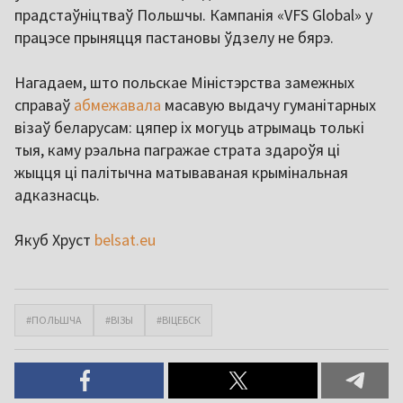
прадстаўніцтваў Польшчы. Кампанія «VFS Global» у
працэсе прыняцця пастановы ўдзелу не бярэ.
Нагадаем, што польскае Міністэрства замежных
справаў
абмежавала
масавую выдачу гуманітарных
візаў беларусам: цяпер іх могуць атрымаць толькі
тыя, каму рэальна пагражае страта здароўя ці
жыцця ці палітычна матываваная крымінальная
адказнасць.
Якуб Хруст
belsat.eu
#ПОЛЬШЧА
#ВІЗЫ
#ВІЦЕБСК