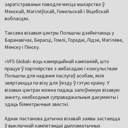
зарэгістраваных паводле месца жыхарства ў
Менскай, Магілёўскай, Гомельскай і Віцебскай
вобласцях.
Таксама візавыя цэнтры Польшчы дзейнічаюць у
Баранавічах, Берасці, Гомлі, Горадні, Лідзе, Магілёве,
Менску і Пінску.
«VFS Global» ёсць камерцыйнай кампаніяй, што
працуе ў партнёрстве з амбасадаю і консульствам
Польшчы для надання паслугаў асобам, якія
звяртаюцца па візу для ўезду ў гэтую краіну. У
візавых цэнтрах можна падаць запоўненую візавую
анкету, неабходныя суправаджальныя дакументы і
здаць біяметрычныя звесткі.
Аднак пастанова датычна візавай заявы застаецца
ў выключнай кампетэнцыі дыпламатычных