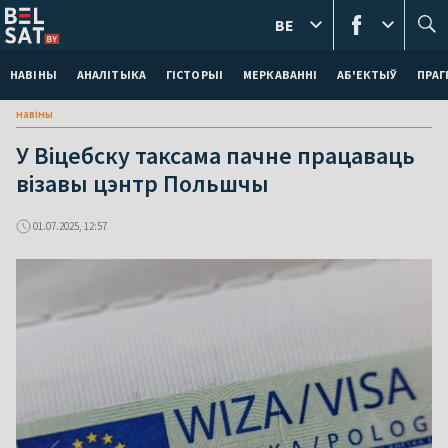
BE
НАВІНЫ
АНАЛІТЫКА
ГІСТОРЫІ
МЕРКАВАННI
АБ'ЕКТЫЎ
ПРАГ
навіны
У Віцебску таксама пачне працаваць
візавы цэнтр Польшчы
01.07.2025, 12:57