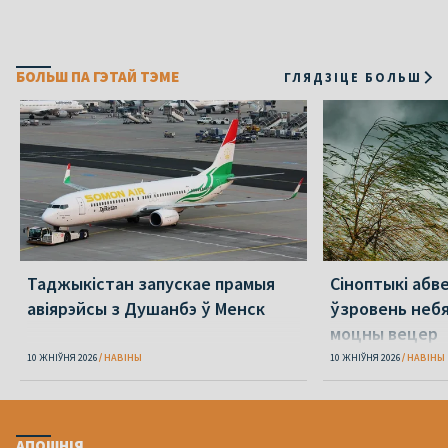
БОЛЬШ ПА ГЭТАЙ ТЭМЕ
ГЛЯДЗІЦЕ БОЛЬШ
Таджыкістан запускае прамыя
Сіноптыкі абв
авіярэйсы з Душанбэ ў Менск
ўзровень небя
моцны вецер
10 ЖНІЎНЯ 2026
НАВІНЫ
10 ЖНІЎНЯ 2026
НАВІНЫ
АПОШНІЯ