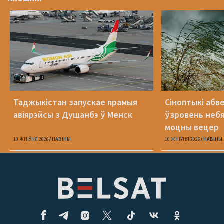
Таджыкістан запускае прамыя
Сіноптыкі абв
авіярэйсы з Душанбэ ў Менск
ўзровень небя
моцны вецер
10 ЖНІЎНЯ 2026
НАВІНЫ
10 ЖНІЎНЯ 2026
НАВІНЫ