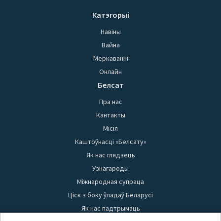
Катэгорыі
Навіны
Вайна
Меркаванні
Онлайн
Белсат
Пра нас
Кантакты
Місія
Каштоўнасці «Белсату»
Як нас глядзець
Узнагароды
Міжнародная супраца
Ціск з боку ўладаў Беларусі
Як нас падтрымаць