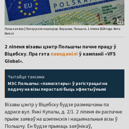
Польская віза ў беларускім пашпарце. Варшава, Польшча. 1 ліпеня 2024 года. Фота:
Белсат
2 ліпеня візавы цэнтр Польшчы пачне працу ў
Віцебску. Пра гэта
паведамілі
ў кампаніі «VFS
Global».
Чытайце таксама:
МЗС Польшчы: «памагатары» ў рэгістрацыі на
падачу на візы перасталі быць эфектыўнымі
Візавы цэнтр у Віцебску будзе размешчаны па
адрасе вул. Янкі Купалы, д. 2/1. 2 ліпеня ён распачне
прыём заяваў на шэнгенскія і нацыянальныя візы ў
Польшчу. Ён будзе прымаць заяўнікаў,