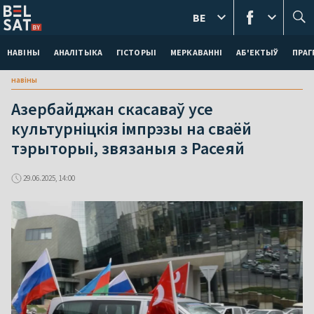
BE
НАВІНЫ
АНАЛІТЫКА
ГІСТОРЫІ
МЕРКАВАННI
АБ'ЕКТЫЎ
ПРАГ
навіны
Азербайджан скасаваў усе
культурніцкія імпрэзы на сваёй
тэрыторыі, звязаныя з Расеяй
29.06.2025, 14:00