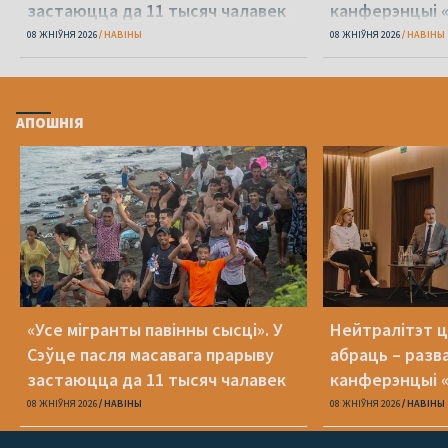
застаюцца да 11 тысяч чалавек
канферэнцыі 
08 ЖНІЎНЯ 2026
НАВІНЫ
08 ЖНІЎНЯ 2026
НАВІНЫ
АПОШНІЯ
«Усе мігранты павінны сысці». У
Нейтралітэт ц
Сэўце пасля масавага прарыву
абраць – разв
застаюцца да 11 тысяч чалавек
канферэнцыі 
08 ЖНІЎНЯ 2026
НАВІНЫ
08 ЖНІЎНЯ 2026
НАВІНЫ