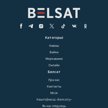
Катэгорыі
Навіны
Вайна
Меркаванні
Онлайн
Белсат
Пра нас
Кантакты
Місія
Каштоўнасці «Белсату»
Як нас глядзець