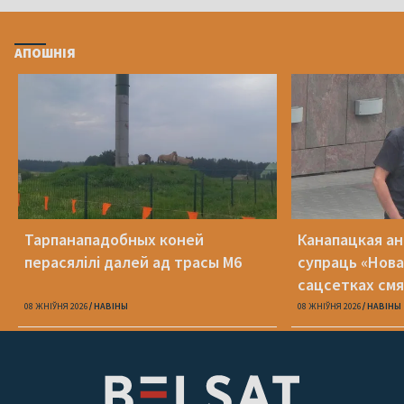
АПОШНІЯ
Тарпанападобных коней
Канапацкая а
перасялілі далей ад трасы М6
супраць «Нова
сацсетках см
адзін Пятрухі
08 ЖНІЎНЯ 2026
НАВІНЫ
08 ЖНІЎНЯ 2026
НАВІНЫ