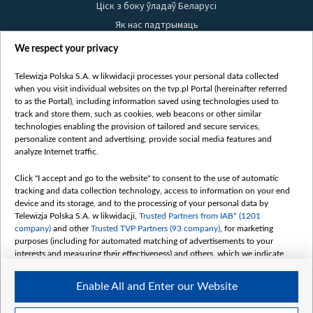
Ціск з боку ўладаў Беларусі
Як нас падтрымаць
Правілы выкарыстання матэрыялаў
We respect your privacy
Інфармацыя аб адпраўніку
Telewizja Polska S.A. w likwidacji processes your personal data collected
Бяспека
when you visit individual websites on the tvp.pl Portal (hereinafter referred
Youtube
to as the Portal), including information saved using technologies used to
track and store them, such as cookies, web beacons or other similar
Белсат news
technologies enabling the provision of tailored and secure services,
personalize content and advertising, provide social media features and
Белсат Shorts
analyze Internet traffic.
Белсат Life
Click "I accept and go to the website" to consent to the use of automatic
Жэстачайшы мульт
tracking and data collection technology, access to information on your end
Belsat English
device and its storage, and to the processing of your personal data by
Telewizja Polska S.A. w likwidacji,
Trusted Partners from IAB* (1201
Biełsat PL
company)
and other
Trusted TVP Partners (93 company)
, for marketing
Белсат Now
purposes (including for automated matching of advertisements to your
interests and measuring their effectiveness) and others, which we indicate
Белсат History
below.
Белсат Music
Enable All and Enter our Website
The purposes of processing your data by TVP S.A. w likwidacji are as
Белсат Doc
follows:
My consents