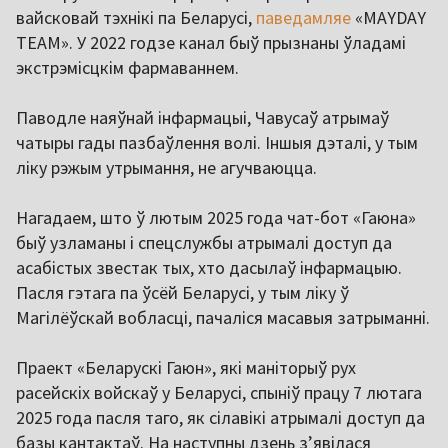
вайсковай тэхнікі па Беларусі,
паведамляе
«MAYDAY
TEAM». У 2022 годзе канал быў прызнаны ўладамі
экстрэмісцкім фармаваннем.
Паводле наяўнай інфармацыі, Чавусаў атрымаў
чатыры гады пазбаўлення волі. Іншыя дэталі, у тым
ліку рэжым утрымання, не агучваюцца.
Нагадаем, што ў лютым 2025 года чат-бот «Гаюна»
быў узламаны і спецслужбы атрымалі доступ да
асабістых звестак тых, хто дасылаў інфармацыю.
Пасля гэтага па ўсёй Беларусі, у тым ліку ў
Магілёўскай вобласці, пачаліся масавыя затрыманні.
Праект «Беларускі Гаюн», які маніторыў рух
расейскіх войскаў у Беларусі, спыніў працу 7 лютага
2025 года пасля таго, як сілавікі атрымалі доступ да
базы кантактаў. На наступны дзень з’явілася