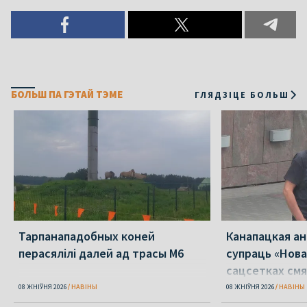
БОЛЬШ ПА ГЭТАЙ ТЭМЕ
ГЛЯДЗІЦЕ БОЛЬШ
Тарпанападобных коней
Канапацкая а
перасялілі далей ад трасы М6
супраць «Нова
сацсетках см
адзін Пятрухі
08 ЖНІЎНЯ 2026
НАВІНЫ
08 ЖНІЎНЯ 2026
НАВІНЫ