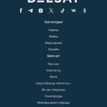
Катэгорыі
Навіны
Вайна
Меркаванні
Онлайн
Белсат
Пра нас
Кантакты
Місія
Каштоўнасці «Белсату»
Як нас глядзець
Узнагароды
Міжнародная супраца