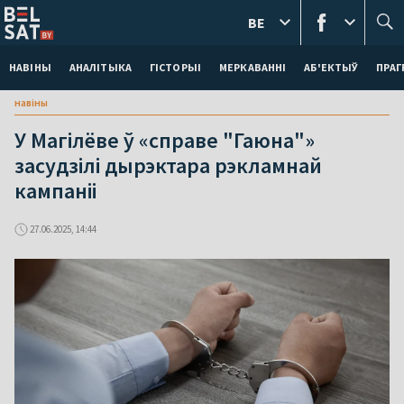
BE
НАВІНЫ
АНАЛІТЫКА
ГІСТОРЫІ
МЕРКАВАННI
АБ'ЕКТЫЎ
ПРАГ
навіны
У Магілёве ў «справе "Гаюна"»
засудзілі дырэктара рэкламнай
кампаніі
27.06.2025, 14:44