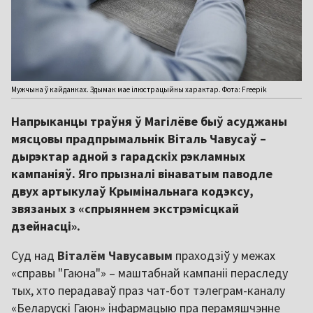
Мужчына ў кайданках. Здымак мае ілюстрацыйны характар. Фота: Freepik
Напрыканцы траўня ў Магілёве быў асуджаны
мясцовы прадпрымальнік Віталь Чавусаў –
дырэктар адной з гарадскіх рэкламных
кампаніяў. Яго прызналі вінаватым паводле
двух артыкулаў Крымінальнага кодэксу,
звязаных з «спрыяннем экстрэмісцкай
дзейнасці».
Суд над
Віталём Чавусавым
праходзіў у межах
«справы "Гаюна"» – маштабнай кампаніі пераследу
тых, хто перадаваў праз чат-бот тэлеграм-каналу
«Беларускі Гаюн» інфармацыю пра перамяшчэнне