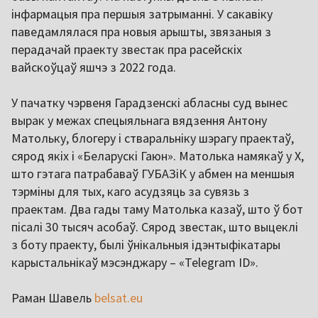
інфармацыя пра першыя затрыманні. У сакавіку
паведамлялася пра новыя арышты, звязаныя з
перадачай праекту звестак пра расейскіх
вайскоўцаў яшчэ з 2022 года.
У пачатку чэрвеня Гарадзенскі абласны суд вынес
вырак у межах спецыяльнага вядзення Антону
Матольку, блогеру і стваральніку шэрагу праектаў,
сярод якіх і «Беларускі Гаюн». Матолька намякаў у X,
што гэтага патрабаваў ГУБАЗіК у абмен на меншыя
тэрміны для тых, каго асудзяць за сувязь з
праектам. Два гады таму Матолька казаў, што ў бот
пісалі 30 тысяч асобаў. Сярод звестак, што выцеклі
з боту праекту, былі ўнікальныя ідэнтыфікатары
карыстальнікаў мэсэнджару – «Telegram ID».
Раман Шавель
belsat.eu