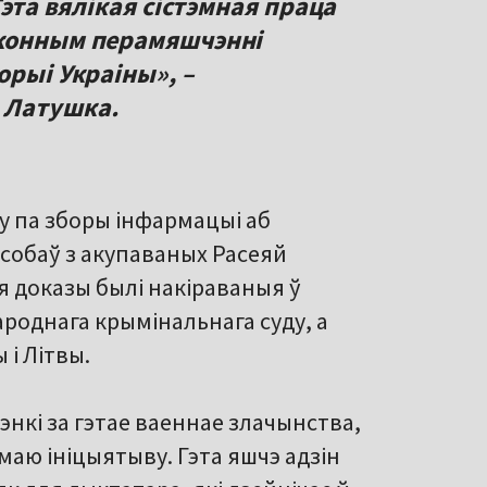
Гэта вялікая сістэмная праца
аконным перамяшчэнні
орыі Украіны», –
 Латушка.
цу па зборы інфармацыі аб
собаў з акупаваных Расеяй
я доказы былі накіраваныя ў
роднага крымінальнага суду, а
 і Літвы.
нкі за гэтае ваеннае злачынства,
 маю ініцыятыву. Гэта яшчэ адзін