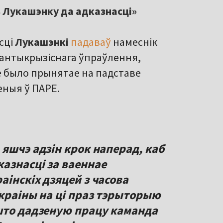
ь Лукашэнку да адказнасці»
сці
Лукашэнкі
падаваў
намеснік
а антыкрызіснага ўпраўлення,
е было прынятае на падставе
еныя ў ПАРЕ.
яшчэ адзін крок наперад, каб
азнасці за ваеннае
інскіх дзяцей з часова
Украіны на ці праз тэрыторыю
што дадзеную працу каманда