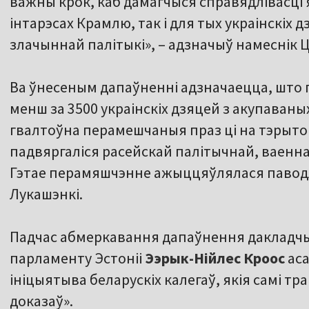
важны крок, каб дамагчыся справядлівасці я
інтарэсах Крамлю, так і для тых украінскіх д
злачыннай палітыкі», – адзначыў намеснік 
Ва ўнесеным дапаўненні адзначаецца, што па
менш за 3500 украінскіх дзяцей з акупаван
гвалтоўна перамешчаныя праз ці на тэрыто
падвяргаліся расейскай палітычнай, ваеннай
Гэтае перамяшчэнне ажыццяўлялася паводл
Лукашэнкі.
Падчас абмеркавання дапаўнення дакладчы
парламенту Эстоніі
Ээрык-Нійлес Кроос
аса
ініцыятыва беларускіх калегаў, якія самі тра
доказаў».