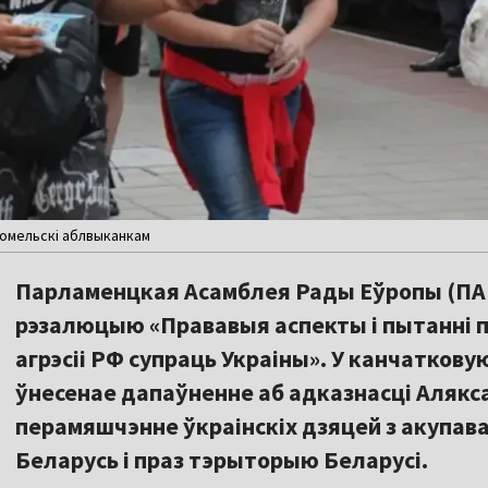
 Гомельскі аблвыканкам
Парламенцкая Асамблея Рады Еўропы (ПАР
рэзалюцыю «Прававыя аспекты і пытанні п
агрэсіі РФ супраць Украіны». У канчатков
ўнесенае дапаўненне аб адказнасці Алякс
перамяшчэнне ўкраінскіх дзяцей з акупав
Беларусь і праз тэрыторыю Беларусі.