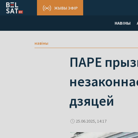
ЖЫВЫ ЭФІР
НАВІНЫ
навіны
ПАРЕ прыз
незаконнае
дзяцей
25.06.2025, 14:17