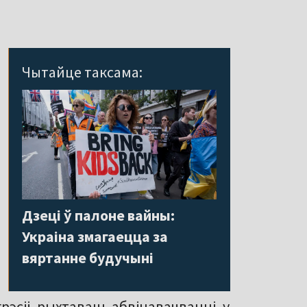
Чытайце таксама:
Дзеці ў палоне вайны:
Украіна змагаецца за
вяртанне будучыні
сіі, рыхтаваць абвінавачванні, у