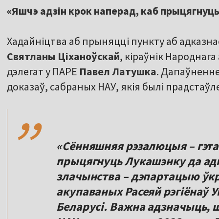
«Яшчэ адзін крок наперад, каб прыцягнуц
Хадайніцтва аб прыняцці пункту аб адказна
Святланы Ціханоўскай
, кіраўнік Народнаг
дэлегат у ПАРЕ
Павел Латушка
. Дапаўненн
,,
доказаў, сабраных НАУ, якія былі прадстаўл
«Сённяшняя рэзалюцыя – гэта 
прыцягнуць Лукашэнку да адк
злачынства – дэпартацыю ўкра
акупаваных Расеяй рэгіёнаў 
Беларусі. Важна адзначыць, 