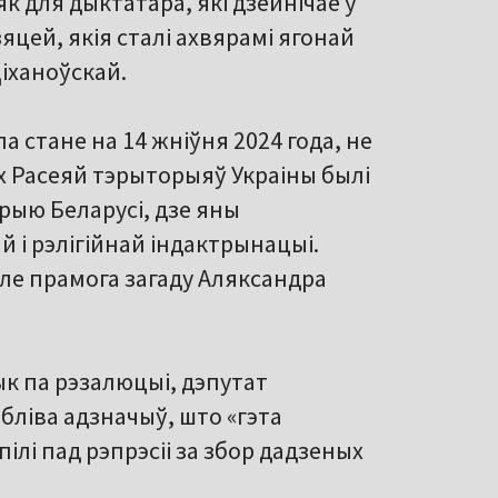
к для дыктатара, які дзейнічае ў
зяцей, якія сталі ахвярамі ягонай
Ціханоўскай.
 стане на 14 жніўня 2024 года, не
ых Расеяй тэрыторыяў Украіны былі
рыю Беларусі, дзе яны
 і рэлігійнай індактрынацыі.
е прамога загаду Аляксандра
к па рэзалюцыі, дэпутат
бліва адзначыў, што «гэта
пілі пад рэпрэсіі за збор дадзеных