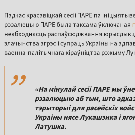
Падчас красавіцкай сесіі ПАРЕ па ініцыятыв
рэзалюцыю ПАРЕ была таксама ўключаная
неабходнасць распаўсюджвання юрысдыкцы
злачынства агрэсіі супраць Украіны на адп
,,
ваенна-палітычнага кіраўніцтва рэжыму Лу
«На мінулай сесіі ПАРЕ мы ўн
рэзалюцыю аб тым, што адказ
тэрыторыі для расейскіх войс
Украіны нясе Лукашэнка і яго
Латушка.