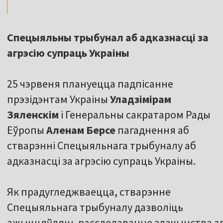
Спецыяльны трыбунал аб адказнасці за
агрэсію супраць Украіны
25 чэрвеня плануецца падпісанне
прэзідэнтам Украіны
Уладзімірам
Зяленскім
і Генеральны сакратаром Рады
Еўропы
Аленам Берсе
пагаднення аб
стварэнні Спецыяльнага трыбуналу аб
адказнасці за агрэсію супраць Украіны.
Як прадугледжваецца, стварэнне
Спецыяльнага трыбуналу дазволіць
ажыццяўляць расследаванне злачынства агрэ