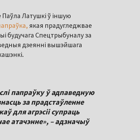
е Паўла Латушкі ў іншую
папраўка,
якая прадугледжвае
і будучага Спецтрыбуналу за
аведныя дзеянні вышэйшага
кашэнкі.
еслі папраўку ў адпаведную
насць за прадстаўленне
каў для агрэсіі супраць
нае атачэнне», – адзначыў