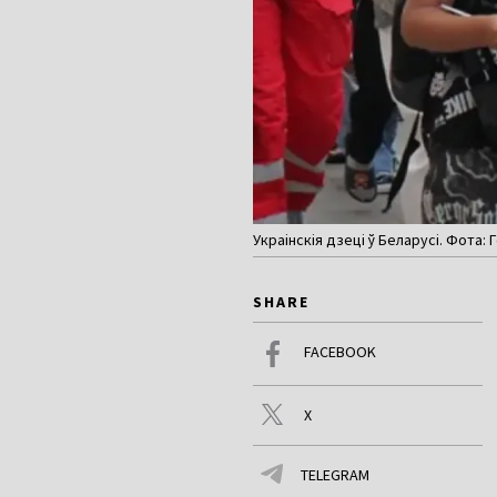
Украінскія дзеці ў Беларусі. Фота:
SHARE
FACEBOOK
X
TELEGRAM