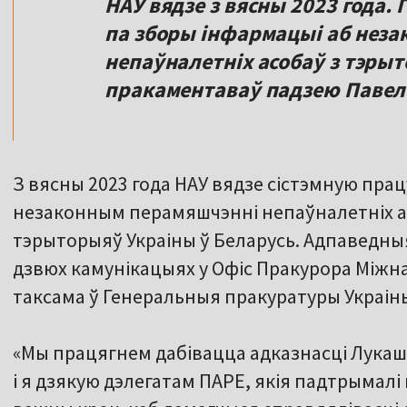
НАУ вядзе з вясны 2023 года. 
па зборы інфармацыі аб нез
непаўналетніх асобаў з тэрыт
пракаментаваў падзею Павел
З вясны 2023 года НАУ вядзе сістэмную пра
незаконным перамяшчэнні непаўналетніх а
тэрыторыяў Украіны ў Беларусь. Адпаведны
дзвюх камунікацыях у Офіс Пракурора Міжна
таксама ў Генеральныя пракуратуры Украіны
«Мы працягнем дабівацца адказнасці Лукашэ
і я дзякую дэлегатам ПАРЕ, якія падтрымалі