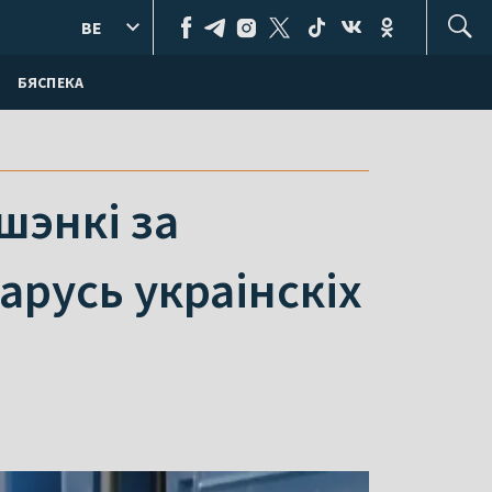
BE
БЯСПЕКА
шэнкі за
русь украінскіх