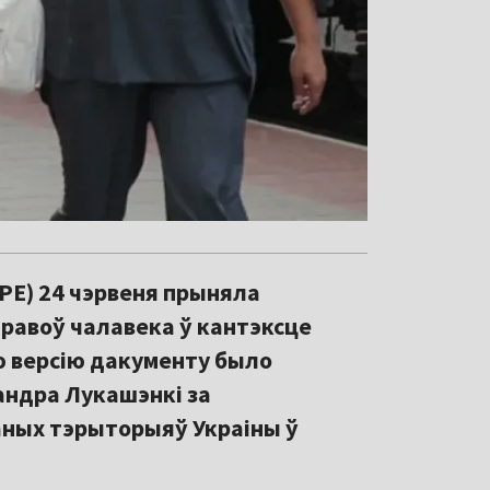
Е) 24 чэрвеня прыняла
равоў чалавека ў кантэксце
ую версію дакументу было
андра Лукашэнкі за
аных тэрыторыяў Украіны ў