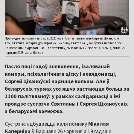
Прэтэндэнт на ўдзел у выбарах 2020 года і былы палітвязень Сяргей Ціханоўскі і
ягоная жонка, лідарка дэмакратычных сілаў Святлана Ціханоўская падчас прэс-
канферэнцыі з удзелам шасці палітвязняў, вызваленых 21 чэрвеня. Вільня, Літва. 22
чэрвеня 2025. Фота: Белсат
Пасля пяці гадоў зняволення, ізаляванай
камеры, псіхалагічнага ціску і невядомасці,
Сяргей Ціханоўскі нарэшце вольны. Але ў
беларускіх турмах усё яшчэ застаюцца больш за
1100 палітвязняў: у рамках салідарнасці з імі
пройдзе сустрэча Святланы і Сяргея Ціханоўскіх
з беларусамі замежжа.
Сустрэча адбудзецца каля помніку
Мікалая
Каперніка
ў Варшаве 26 чэрвеня а 19 гадзіне.