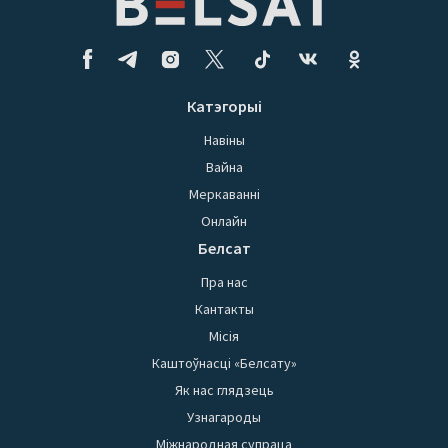
Катэгорыі
Навіны
Вайна
Меркаванні
Онлайн
Белсат
Пра нас
Кантакты
Місія
Каштоўнасці «Белсату»
Як нас глядзець
Узнагароды
Міжнародная супраца