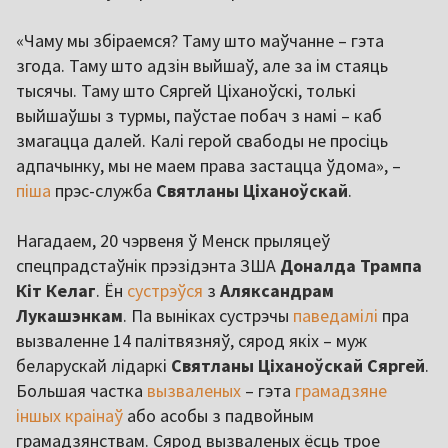
«Чаму мы збіраемся? Таму што маўчанне – гэта
згода. Таму што адзін выйшаў, але за ім стаяць
тысячы. Таму што Сяргей Ціханоўскі, толькі
выйшаўшы з турмы, паўстае побач з намі – каб
змагацца далей. Калі герой свабоды не просіць
адпачынку, мы не маем права застацца ўдома», –
піша
прэс-служба
Святланы Ціханоўскай
.
Нагадаем, 20 чэрвеня ў Менск прыляцеў
спецпрадстаўнік прэзідэнта ЗША
Доналда Трампа
Кіт Келаг
. Ён
сустрэўся
з
Аляксандрам
Лукашэнкам
. Па выніках сустрэчы
паведамілі
пра
вызваленне 14 палітвязняў, сярод якіх – муж
беларускай лідаркі
Святланы Ціханоўскай Сяргей
.
Большая частка
вызваленых
– гэта
грамадзяне
іншых краінаў
або асобы з падвойным
грамадзянствам. Сярод вызваленых ёсць трое