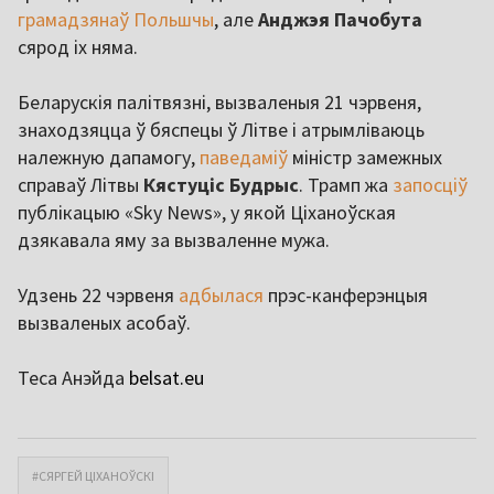
грамадзянаў Польшчы
, але
Анджэя Пачобута
сярод іх няма.
Беларускія палітвязні, вызваленыя 21 чэрвеня,
знаходзяцца ў бяспецы ў Літве і атрымліваюць
належную дапамогу,
паведаміў
міністр замежных
справаў Літвы
Кястуціс Будрыс
. Трамп жа
запосціў
публікацыю «Sky News», у якой Ціханоўская
дзякавала яму за вызваленне мужа.
Удзень 22 чэрвеня
адбылася
прэс-канферэнцыя
вызваленых асобаў.
Теса Анэйда
belsat.eu
#СЯРГЕЙ ЦІХАНОЎСКІ