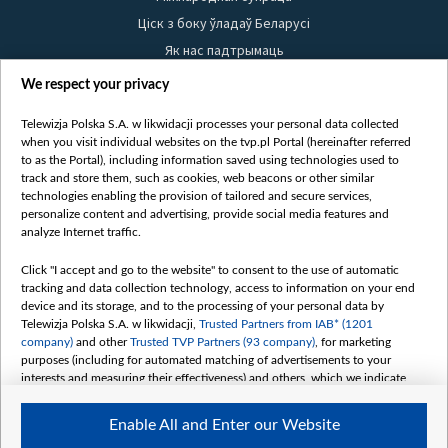
Ціск з боку ўладаў Беларусі
Як нас падтрымаць
Правілы выкарыстання матэрыялаў
We respect your privacy
Інфармацыя аб адпраўніку
Telewizja Polska S.A. w likwidacji processes your personal data collected
Бяспека
when you visit individual websites on the tvp.pl Portal (hereinafter referred
Youtube
to as the Portal), including information saved using technologies used to
track and store them, such as cookies, web beacons or other similar
Белсат news
technologies enabling the provision of tailored and secure services,
personalize content and advertising, provide social media features and
Белсат Shorts
analyze Internet traffic.
Белсат Life
Click "I accept and go to the website" to consent to the use of automatic
Жэстачайшы мульт
tracking and data collection technology, access to information on your end
Belsat English
device and its storage, and to the processing of your personal data by
Telewizja Polska S.A. w likwidacji,
Trusted Partners from IAB* (1201
Biełsat PL
company)
and other
Trusted TVP Partners (93 company)
, for marketing
Белсат Now
purposes (including for automated matching of advertisements to your
interests and measuring their effectiveness) and others, which we indicate
Белсат History
below.
Белсат Music
Enable All and Enter our Website
The purposes of processing your data by TVP S.A. w likwidacji are as
Белсат Doc
follows: