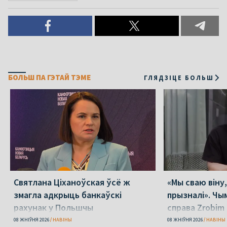
БОЛЬШ ПА ГЭТАЙ ТЭМЕ
ГЛЯДЗІЦЕ БОЛЬШ
Святлана Ціханоўская ўсё ж
«Мы сваю віну
змагла адкрыць банкаўскі
прызналі». Чы
рахунак у Польшчы
справа Zrobim 
08 ЖНІЎНЯ 2026
НАВІНЫ
08 ЖНІЎНЯ 2026
НАВІНЫ