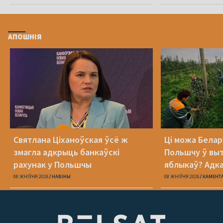
АПОШНІЯ
Святлана Ціханоўская ўсё ж
Ці можа Белар
змагла адкрыць банкаўскі
Польшчу ў вы
рахунак у Польшчы
яблыкаў? Адк
08 ЖНІЎНЯ 2026
НАВІНЫ
08 ЖНІЎНЯ 2026
КАМЕНТ