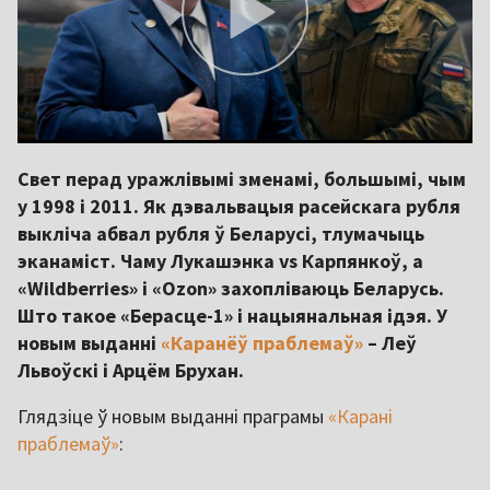
Свет перад уражлівымі зменамі, большымі, чым
у 1998 і 2011. Як дэвальвацыя расейскага рубля
выкліча абвал рубля ў Беларусі, тлумачыць
эканаміст. Чаму Лукашэнка vs Карпянкоў, а
«Wildberries» і «Ozon» захопліваюць Беларусь.
Што такое «Берасце-1» і нацыянальная ідэя. У
новым выданні
«Каранёў праблемаў»
– Леў
Львоўскі і Арцём Брухан.
Глядзіце ў новым выданні праграмы
«Карані
праблемаў»
: