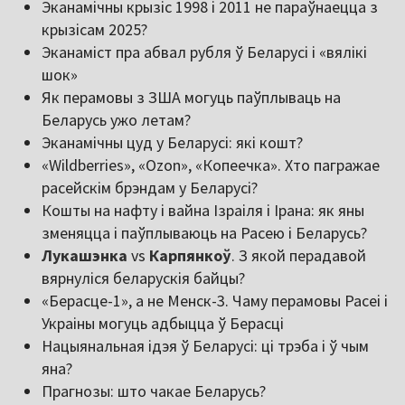
Эканамічны крызіс 1998 і 2011 не параўнаецца з
крызісам 2025?
Эканаміст пра абвал рубля ў Беларусі і «вялікі
шок»
Як перамовы з ЗША могуць паўплываць на
Беларусь ужо летам?
Эканамічны цуд у Беларусі: які кошт?
«Wildberries», «Ozon», «Копеечка». Хто пагражае
расейскім брэндам у Беларусі?
Кошты на нафту і вайна Ізраіля і Ірана: як яны
зменяцца і паўплываюць на Расею і Беларусь?
Лукашэнка
vs
Карпянкоў
. З якой перадавой
вярнуліся беларускія байцы?
«Берасце-1», а не Менск-3. Чаму перамовы Расеі і
Украіны могуць адбыцца ў Берасці
Нацыянальная ідэя ў Беларусі: ці трэба і ў чым
яна?
Прагнозы: што чакае Беларусь?