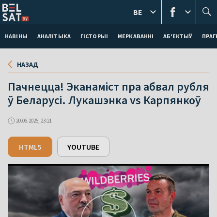
BE
НАВІНЫ
АНАЛІТЫКА
ГІСТОРЫІ
МЕРКАВАННI
АБ'ЕКТЫЎ
ПРАГ
НАЗАД
Пачнецца! Эканаміст пра абвал рубля
ў Беларусі. Лукашэнка vs Карпянкоў
20.06.2025, 23:21
HTML5
YOUTUBE