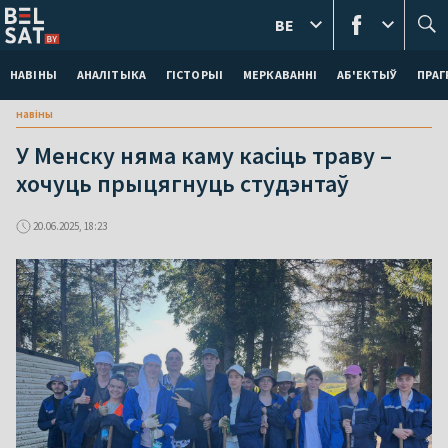
BE
НАВІНЫ
АНАЛІТЫКА
ГІСТОРЫІ
МЕРКАВАННI
АБ'ЕКТЫЎ
ПРАГ
навіны
У Менску няма каму касіць траву –
хочуць прыцягнуць студэнтаў
20.06.2025, 18:23