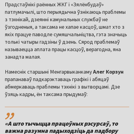
Прадстаўнікі раённых ЖКГ і «Зялёнбудаў»
патлумачылі, што перыядычна ўзнікаюць праблемы
з тэхнікай, дзеянні камунальных службаў не
ўзгодненыя, а таксама не хапае касцоў, шмат хто з
якіх працуе паводле сумяшчальніцтва, гэта значыць
толькі чатыры гадзіны ў дзень. Сярод праблемаў
называецца аплата працы касцоў, верагодна, яна
занадта малая.
Намеснік старшыні Менгарвыканкаму
Алег Корзун
прапанаваў падкарэктаваць графікі і абяцаў
абмеркаваць праблемы тэхнікі з вытворцамі. Дзе
ўзяць кадры, ён таксама прыдумаў:
,,
«А што тычыцца працоўных рэсурсаў, то
важна разумна падыходзіць да падбору