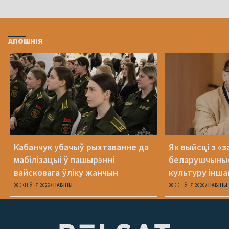
АПОШНІЯ
Кабанчук убачыў рыхтаванне да
Як выйсці з «
мабілізацыі ў пашырэнні
беларушчыны
вайсковага ўліку жанчын
культуру іншаг
свет уласную
08 ЖНІЎНЯ 2026
НАВІНЫ
08 ЖНІЎНЯ 2026
НАВІНЫ