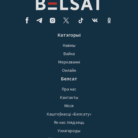
Катэгорыі
Навіны
Вайна
Меркаванні
Онлайн
Белсат
Пра нас
Кантакты
Місія
Каштоўнасці «Белсату»
Як нас глядзець
Узнагароды