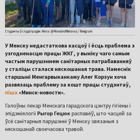
Студэнты ў студатрадзе. Фота: @MinobrofBelarus / Telegram
У Менску недастаткова касцоў і ёсць праблема з
узгодненасцю працы ЖКГ, у выніку чаго самым
частым парушэннем санітарных патрабаванняў
у сталіцы сталася няскошаная трава. Намеснік
старшыні Менгарвыканкаму Алег Корзун хоча
развязаць праблему за кошт працы студэнтаў,
піша
«Минск-новости».
Галоўны лекар Менскага гарадскога цэнтру гігіены і
эпідэміялогіі
Рыгор Гецюк
распавёў, што часцей за
ўсё санітарныя парушэнні ў Менску звязаныя з
няскошанай своечасова травой.