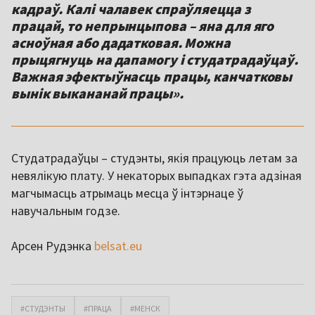
кадраў. Калі чалавек спраўляецца з
працай, то непрынцыпова – яна для яго
асноўная або дадатковая. Можна
прыцягнуць на дапамогу і студатрадаўцаў.
Важная эфектыўнасць працы, канчатковы
вынік выкананай працы».
Студатрадаўцы – студэнты, якія працуюць летам за
невялікую плату. У некаторых выпадках гэта адзіная
магчымасць атрымаць месца ў інтэрнаце ў
навучальным годзе.
Арсен Рудэнка
belsat.eu
#СТУДЭНТЫ
#ПРАЦА
#МЕНСК