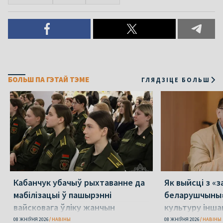
БОЛЬШ ПА ГЭТАЙ ТЭМЕ
ГЛЯДЗІЦЕ БОЛЬШ
Кабанчук убачыў рыхтаванне да
Як выйсці з «
мабілізацыі ў пашырэнні
беларушчыны
вайсковага ўліку жанчын
культуру іншаг
свет уласную
08 ЖНІЎНЯ 2026
НАВІНЫ
08 ЖНІЎНЯ 2026
НАВІНЫ