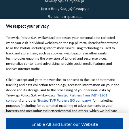
Міжнародная супраца
Ціск з боку ўладаў Беларусі
Як нас падтрымаць
Правілы выкарыстання матэрыялаў
We respect your privacy
Інфармацыя аб адпраўніку
Telewizja Polska S.A. w likwidacji processes your personal data collected
Бяспека
when you visit individual websites on the tvp.pl Portal (hereinafter referred
Youtube
to as the Portal), including information saved using technologies used to
track and store them, such as cookies, web beacons or other similar
Белсат news
technologies enabling the provision of tailored and secure services,
personalize content and advertising, provide social media features and
Белсат Shorts
analyze Internet traffic.
Белсат Life
Click "I accept and go to the website" to consent to the use of automatic
Жэстачайшы мульт
tracking and data collection technology, access to information on your end
Belsat English
device and its storage, and to the processing of your personal data by
Telewizja Polska S.A. w likwidacji,
Trusted Partners from IAB* (1201
Biełsat PL
company)
and other
Trusted TVP Partners (93 company)
, for marketing
Белсат Now
purposes (including for automated matching of advertisements to your
interests and measuring their effectiveness) and others, which we indicate
Белсат History
below.
Белсат Music
Enable All and Enter our Website
The purposes of processing your data by TVP S.A. w likwidacji are as
Белсат Doc