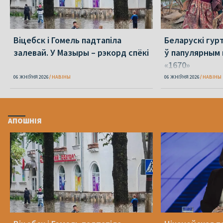
Віцебск і Гомель падтапіла
Беларускі гур
залевай. У Мазыры – рэкорд спёкі
ў папулярным 
«1670»
06 ЖНІЎНЯ 2026
НАВІНЫ
06 ЖНІЎНЯ 2026
НАВІНЫ
АПОШНІЯ