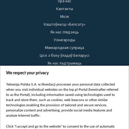
Пра нас
Кантакты
Місія
Каштоўнасці «Белсату»
Як нас глядзець
Узнагароды
Міжнародная супраца
Ціск з боку ўладаў Беларусі
Як нас падтрымаць
Правілы выкарыстання матэрыялаў
We respect your privacy
Інфармацыя аб адпраўніку
Telewizja Polska S.A. w likwidacji processes your personal data collected
Бяспека
when you visit individual websites on the tvp.pl Portal (hereinafter referred
Youtube
to as the Portal), including information saved using technologies used to
track and store them, such as cookies, web beacons or other similar
Белсат news
technologies enabling the provision of tailored and secure services,
personalize content and advertising, provide social media features and
Белсат Shorts
analyze Internet traffic.
Белсат Life
Click "I accept and go to the website" to consent to the use of automatic
Жэстачайшы мульт