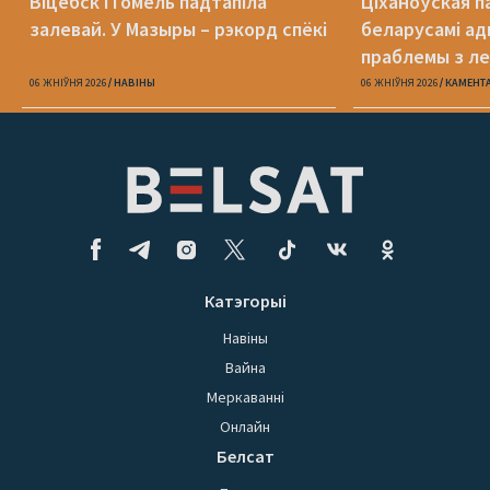
Віцебск і Гомель падтапіла
Ціханоўская п
залевай. У Мазыры – рэкорд спёкі
беларусамі ад
праблемы з ле
06 ЖНІЎНЯ 2026
НАВІНЫ
06 ЖНІЎНЯ 2026
КАМЕНТ
Катэгорыі
Навіны
Вайна
Меркаванні
Онлайн
Белсат