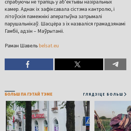
спрабуючы не трапіць у аб’ектывы назіральных
камер. Аднак іх зафіксавала сістэма кантролю, і
літоўскія памежнікі аператыўна затрымалі
парушальнікаў. Шасцёра з іх назваліся грамадзянамі
Гамбіі, адзін – Маўрытаніі.
Раман Шавель
belsat.eu
БОЛЬШ ПА ГЭТАЙ ТЭМЕ
ГЛЯДЗІЦЕ БОЛЬШ