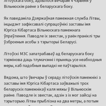
літоўскага боку, адбылося вечарам 4 чэрвеня ў
Вільнюскім раёне з беларускага боку.
Як паведаміла Дзяржаўная памежная служба Літвы,
інцыдэнт зафіксавалі супрацоўнікі заставы імя
Юргіса Кібартаса Вільнюскага памежнага
ўпраўлення. Паводле іх звестак, у раён праніклі тры
ўзброеныя асобы з тэрыторыі Беларусі.
Літоўскі МЗС запатрабаваў ад беларускага боку
тэрмінова даць тлумачэнні і прыняць усе неабходныя
меры, каб падобныя выпадкі не паўтарыліся.
Вядома, што ўвечары ў сераду літоўскія памежнікі з
заставы імя Юргіса Кібартаса заўважылі трох
беларускіх памежнікаў каля мяжы ў Вільнюскім
раёне. Паводле іх звестак, адзін з іх мог зайсці на
тэрыторыю Літвы прыблізна на два метры, а потым