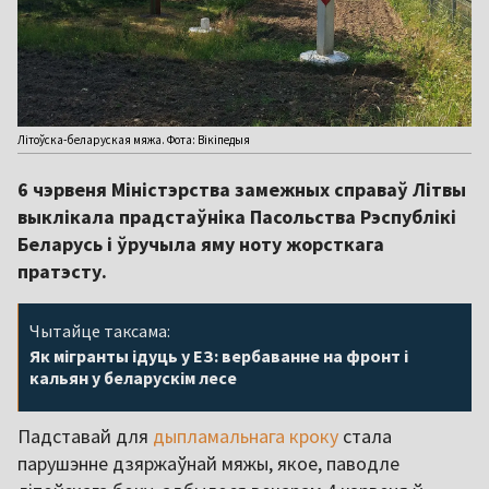
Літоўска-беларуская мяжа. Фота: Вікіпедыя
6 чэрвеня Міністэрства замежных справаў Літвы
выклікала прадстаўніка Пасольства Рэспублікі
Беларусь і ўручыла яму ноту жорсткага
пратэсту.
Чытайце таксама:
Як мігранты ідуць у ЕЗ: вербаванне на фронт і
кальян у беларускім лесе
Падставай для
дыпламальнага кроку
стала
парушэнне дзяржаўнай мяжы, якое, паводле