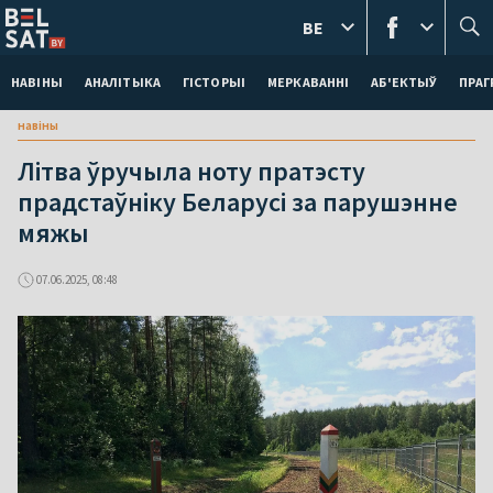
BE
НАВІНЫ
АНАЛІТЫКА
ГІСТОРЫІ
МЕРКАВАННI
АБ'ЕКТЫЎ
ПРАГ
навіны
Літва ўручыла ноту пратэсту
прадстаўніку Беларусі за парушэнне
мяжы
07.06.2025, 08:48