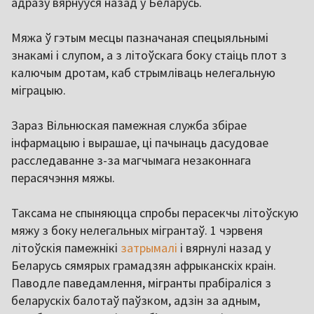
адразу вярнуўся назад у Беларусь.
Мяжа ў гэтым месцы пазначаная спецыяльнымі
знакамі і слупом, а з літоўскага боку стаіць плот з
калючым дротам, каб стрымліваць нелегальную
міграцыю.
Зараз Вільнюская памежная служба збірае
інфармацыю і вырашае, ці пачынаць дасудовае
расследаванне з-за магчымага незаконнага
перасячэння мяжы.
Таксама не спыняюцца спробы перасекчы літоўскую
мяжу з боку нелегальных мігрантаў. 1 чэрвеня
літоўскія памежнікі
затрымалі
і вярнулі назад у
Беларусь сямярых грамадзян афрыканскіх краін.
Паводле паведамлення, мігранты прабіраліся з
беларускіх балотаў паўзком, адзін за адным,