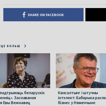
SHARE ON FACEBOOK
ІЦЕ БОЛЬШ
 падтрымаць беларускіх
Кансалтынг і штучны
менніц». Заснаваная
інтэлект: Бабарыка расп
ія Евы Вежнавец
бізнес у Нямеччыне