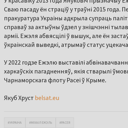
У красавіку 2013 года Януковіч прызначыў Е
Сваю пасаду ён страціў у траўні 2015 года.
пракуратура Украіны адкрыла супраць палі
справаў за актыўны ўдзел у знішчэнні тыла
арміі. Ежэля абвясцілі ў вышук, але ён заста
ўкраінскай выведкі, атрымаў статус уцекача
У 2022 годзе Ежэлю выставілі абвінавачванн
харкаўскіх пагадненняў, якія стварылі ўмо
Чарнаморскага флоту Расеі ў Крыме.
Якуб Хруст
belsat.eu
#УКРАІНА
#МІХАІЛ ЕЖЭЛЬ
#РАСЕЯ