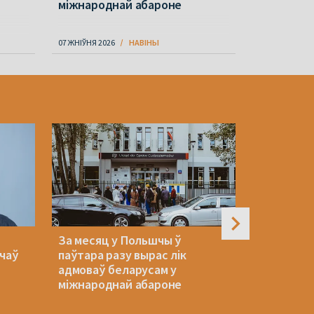
міжнароднай абароне
07 ЖНІЎНЯ 2026
НАВІНЫ
07 ЖНІЎНЯ 202
За месяц у Польшчы ў
Украіна 
ачаў
паўтара разу вырас лік
пазоў Літ
адмоваў беларусам у
беларускі
міжнароднай абароне