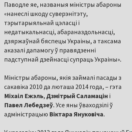
Паводле яе, названыя міністры абароны
«нанеслі шкоду суверэнітэту,
тэрытарыяльнай цэласці і
недатыкальнасці, абараназдольнасці,
дзяржаўнай бяспецы Украіны, а таксама
аказалі дапамогу ў правядзенні
падступнай дзейнасці супраць Украіны».
Міністры абароны, якія займалі пасады з
сакавіка 2010 да люташа 2014 года, – гэта
Міхаіл Ежэль
,
Дзмітрый Саламацін
і
Павел Лебедзеў
. Усе яны ўваходзілі ў
адміністрацыю
Віктара Януковіча
.