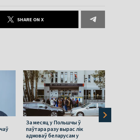
SHARE ON X
За месяц у Польшчы ў
Новыя «эк
ачаў
паўтара разу вырас лік
«экстрэмі
адмоваў беларусам у
Рэпрэсіі 7