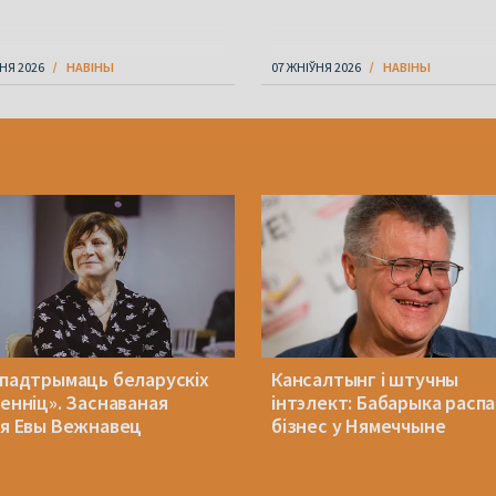
НЯ 2026
НАВІНЫ
07 ЖНІЎНЯ 2026
НАВІНЫ
 падтрымаць беларускіх
Кансалтынг і штучны
менніц». Заснаваная
інтэлект: Бабарыка расп
ія Евы Вежнавец
бізнес у Нямеччыне