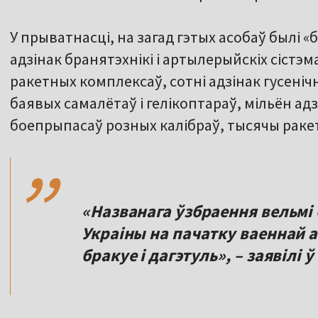
У прыватнасці, на загад гэтых асобаў былі 
адзінак бранятэхнікі і артылерыйскіх сістэма
ракетных комплексаў, сотні адзінак гусенічна
баявых самалётаў і гелікоптараў, мільён адз
,,
боепрыпасаў розных калібраў, тысячы раке
«Названага ўзбраення вельмі
Украіны на пачатку ваеннай а
бракуе і дагэтуль», – заявілі