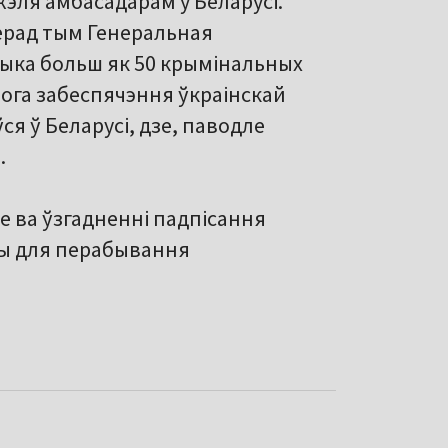
жэля амбасадарам у Беларусі.
 Перад тым Генеральная
тыка больш як 50 крымінальных
вога забеспячэння ўкраінскай
ўся ў Беларусі, дзе, паводле
.
е ва ўзгадненні падпісання
вы для перабывання