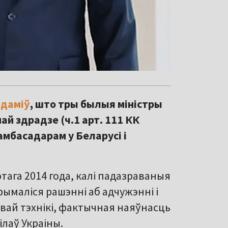
едаміў
, што тры былыя міністры
й здрадзе (ч.1 арт. 111 КК
ў амбасадарам у Беларусі і
ютага 2014 года, калі падазраваныя
рымаліся рашэнні аб адчужэнні і
овай тэхнікі, фактычная наяўнасць
лаў Украіны.