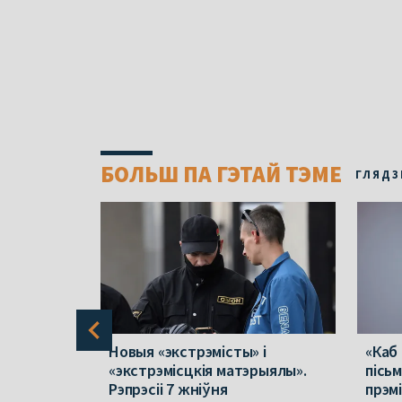
БОЛЬШ ПА ГЭТАЙ ТЭМЕ
ГЛЯДЗ
 ў
Новыя «экстрэмісты» і
«Каб
лік
«экстрэмісцкія матэрыялы».
пісь
у
Рэпрэсіі 7 жніўня
прэм