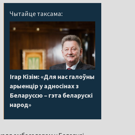
Чытайце таксама:
Ігар Кізім: «Для нас галоўны
арыенцір у адносінах з
Беларуссю – гэта беларускі
народ»