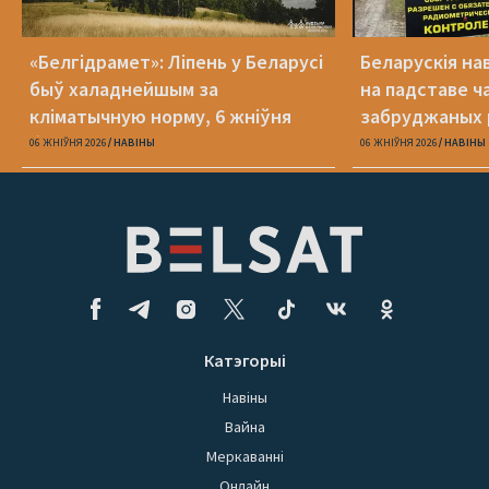
«Белгідрамет»: Ліпень у Беларусі
Беларускія на
быў халаднейшым за
на падставе ча
кліматычную норму, 6 жніўня
забруджаных 
будзе +40 °С
06 ЖНІЎНЯ 2026
НАВІНЫ
06 ЖНІЎНЯ 2026
НАВІНЫ
Катэгорыі
Навіны
Вайна
Меркаванні
Онлайн