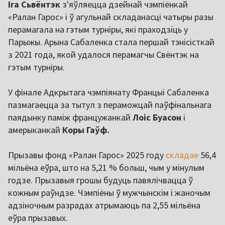
Іга Сьвёнтэк
з'яўляецца дзейнай чэмпіёнкай
«Ралан Гарос» і ў агульнай складанасці чатыры разы
перамагала на гэтым турніры, які праходзіць у
Парыжы. Арына Сабаленка стала першай тэнісісткай
з 2021 года, якой удалося перамагчы Свёнтэк на
гэтым турніры.
У фінале Адкрытага чэмпіянату Францыі Сабаленка
пазмагаецца за тытул з пераможцай паўфінальнага
паядынку паміж францужанкай
Лоіс Буасон
і
амерыканкай
Коры Гаўф.
Прызавы фонд «Ралан Гарос» 2025 году
складае
56,4
мільёна еўра, што на 5,21 % больш, чым у мінулым
годзе. Прызавыя грошы будуць павялічвацца ў
кожным раўндзе. Чэмпіёны ў мужчынскім і жаночым
адзіночным разрадах атрымаюць па 2,55 мільёна
еўра прызавых.