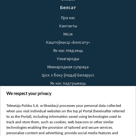
Белсат
Пра нас
Кантакты
Місія
Каштоўнасці «Белсату»
Як нас глядзець
Узнагароды
Міжнародная супраца
Ціск з боку ўладаў Беларусі
Як нас падтрымаць
Правілы выкарыстання матэрыялаў
We respect your privacy
Інфармацыя аб адпраўніку
Telewizja Polska S.A. w likwidacji processes your personal data collected
Бяспека
when you visit individual websites on the tvp.pl Portal (hereinafter referred
Youtube
to as the Portal), including information saved using technologies used to
track and store them, such as cookies, web beacons or other similar
Белсат news
technologies enabling the provision of tailored and secure services,
personalize content and advertising, provide social media features and
Белсат Shorts