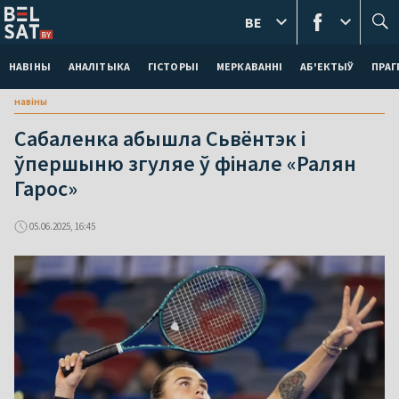
BE
НАВІНЫ
АНАЛІТЫКА
ГІСТОРЫІ
МЕРКАВАННI
АБ'ЕКТЫЎ
ПРАГ
навіны
Сабаленка абышла Сьвёнтэк і
ўпершыню згуляе ў фінале «Ралян
Гарос»
05.06.2025, 16:45