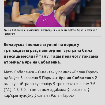
Арына Сабаленка. Здымак мае ілюстрацыйны характар. Фота: Aryna Sabalenka /
Instagram
Беларуска і полька згулялі на корце ў
трынаццаты раз, папярэдняя сустрэча была
дзесяць месяцаў таму. Тады перамогу таксама
атрымала Арына Сабаленка.
Матч Сабаленка – Сьвёнтэк у рамках «Ралан Гарос»
адбыўся 5 чэрвеня ў Парыжы.
Арына Сабаленка
ў
выніку выйграла суперніцу ў трох сэтах з лікам 7:6
(7:1), 4:6, 6:0, і тым самым здабыла ўпершыню ў
кар'еры пуцёўку ў фінал «Ралан Гарос».