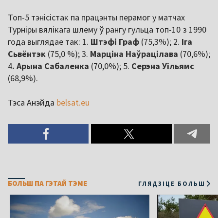
Топ-5 тэнісістак па працэнты перамог у матчах
Турніры вялікага шлему ў рангу гульца топ-10 з 1990
года выглядае так: 1.
Штэфі Граф
(75,3%); 2.
Іга
Сьвёнтэк
(75,0 %); 3.
Марціна Наўрацілава
(70,6%);
4
. Арына Сабаленка
(70,0%); 5.
Серэна Уільямс
(68,9%).
Тэса Анэйда
belsat.eu
БОЛЬШ ПА ГЭТАЙ ТЭМЕ
ГЛЯДЗІЦЕ БОЛЬШ