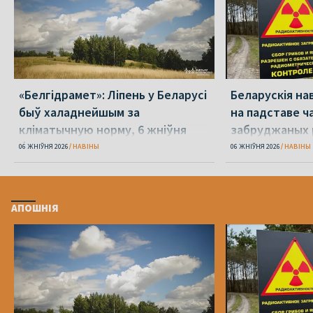
«Белгідрамет»: Ліпень у Беларусі
Беларускія на
быў халаднейшым за
на падставе ча
кліматычную норму, 6 жніўня
забруджаных 
будзе +40 °С
06 ЖНІЎНЯ 2026
НАВІНЫ
06 ЖНІЎНЯ 2026
НАВІНЫ
АПОШНІЯ