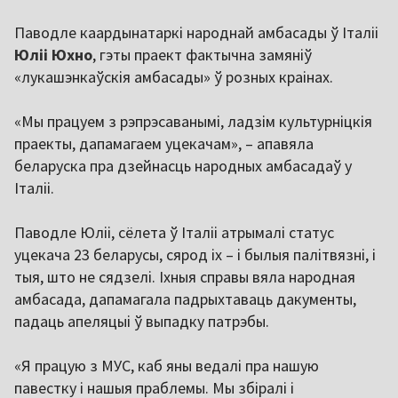
Паводле каардынатаркі народнай амбасады ў Італіі
Юліі Юхно
, гэты праект фактычна замяніў
«лукашэнкаўскія амбасады» ў розных краінах.
«Мы працуем з рэпрэсаванымі, ладзім культурніцкія
праекты, дапамагаем уцекачам», – апавяла
беларуска пра дзейнасць народных амбасадаў у
Італіі.
Паводле Юліі, сёлета ў Італіі атрымалі статус
уцекача 23 беларусы, сярод іх – і былыя палітвязні, і
тыя, што не сядзелі. Іхныя справы вяла народная
амбасада, дапамагала падрыхтаваць дакументы,
падаць апеляцыі ў выпадку патрэбы.
«Я працую з МУС, каб яны ведалі пра нашую
павестку і нашыя праблемы. Мы збіралі і