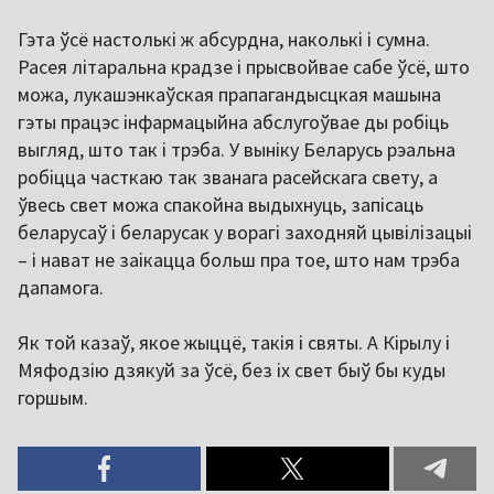
Гэта ўсё настолькі ж абсурдна, наколькі і сумна.
Расея літаральна крадзе і прысвойвае сабе ўсё, што
можа, лукашэнкаўская прапагандысцкая машына
гэты працэс інфармацыйна абслугоўвае ды робіць
выгляд, што так і трэба. У выніку Беларусь рэальна
робіцца часткаю так званага расейскага свету, а
ўвесь свет можа спакойна выдыхнуць, запісаць
беларусаў і беларусак у ворагі заходняй цывілізацыі
– і нават не заікацца больш пра тое, што нам трэба
дапамога.
Як той казаў, якое жыццё, такія і святы. А Кірылу і
Мяфодзію дзякуй за ўсё, без іх свет быў бы куды
горшым.