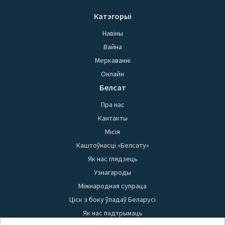
Катэгорыі
Навіны
Вайна
Меркаванні
Онлайн
Белсат
Пра нас
Кантакты
Місія
Каштоўнасці «Белсату»
Як нас глядзець
Узнагароды
Міжнародная супраца
Ціск з боку ўладаў Беларусі
Як нас падтрымаць