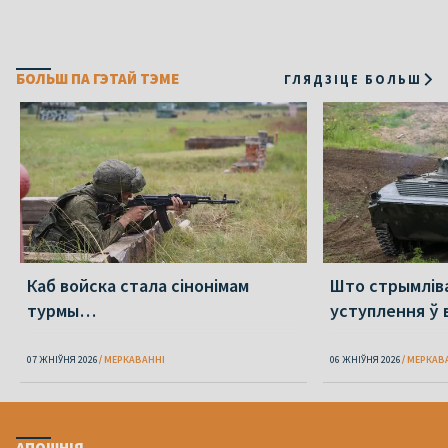
БОЛЬШ ПА ГЭТАЙ ТЭМЕ
ГЛЯДЗІЦЕ БОЛЬШ
Каб войска стала сінонімам
Што стрымлів
турмы…
уступлення ў 
07 ЖНІЎНЯ 2026
МЕРКАВАННI
06 ЖНІЎНЯ 2026
МЕРКАВ
АПОШНІЯ