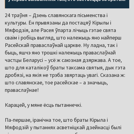
24 траўня – Дзень славянскага пісьменства і
культуры. Ён прывязаны да постацяў Кірылы і
Мяфодзія, але Расея ўпарта лічыць гэтае свята
сваім і робіць выгляд, што належыць яно найперш
Расейскай праваслаўнай царкве. Ну ладна, так і
быць, яшчэ яно трошкі належыць праваслаўнай
частцы Беларусі – усё ж саюзная дзяржава. А тое,
што для каталікоў браты таксама святыя, дык гэта
дробязі, на якія не трэба звяртаць увагі. Сказана ж:
што славянскае, тое расейскае – а значыць,
праваслаўнае!
Карацей, у мяне ёсць пытаннечкі.
Па-першае, іранічна тое, што браты Кірыла і
Мяфодзій у пытаннях асветніцкай дзейнасці былі