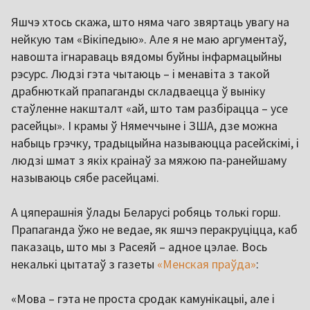
Яшчэ хтось скажа, што няма чаго звяртаць увагу на
нейкую там «Вікіпедыю». Але я не маю аргументаў,
навошта ігнараваць вядомы буйны інфармацыйны
рэсурс. Людзі гэта чытаюць – і менавіта з такой
драбнюткай прапаганды складваецца ў выніку
стаўленне накшталт «ай, што там разбірацца – усе
расейцы». І крамы ў Нямеччыне і ЗША, дзе можна
набыць грэчку, традыцыйна называюцца расейскімі, і
людзі шмат з якіх краінаў за мяжою па-ранейшаму
называюць сябе расейцамі.
А цяперашнія ўлады Беларусі робяць толькі горш.
Прапаганда ўжо не ведае, як яшчэ перакруціцца, каб
паказаць, што мы з Расеяй – адное цэлае. Вось
некалькі цытатаў з газеты
«Менская праўда»
:
«Мова – гэта не проста сродак камунікацыі, але і