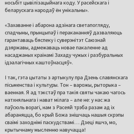
носьбіт цывілізацыйнага коду. У расейскага і
беларускага народаў ён унікальны».
«Захаванне і абарона адзінага светапогляду,
спадчыны, прынцыпаў і перакананняў дазваляюць
гарантаваць бяспеку і суверэнітэт Саюзнай
дзяржавы, адмежаваць новае пакаленне ад
насаджаных краінамі Захаду чужых і разбуральных
ідэалагічных каштоўнасцяў».
І так, гэта цытаты з артыкулу пра Дзень славянскага
пісьменства і культуры. Тон – варожы, рыторыка –
ваенная. Я ад тэкстаў пра такія святы чакаю чагось
натхняльнага і нават мілага – але не: у нас жа
паўсюль ворагі, нам з Расеяй трэба разам ад іх
абараняцца, бо крый Божа знішчаць нашыя скрэпы
сваімі заходнімі паскудствамі… Дзеці яшчэ, мо,
крытычнаму мысленню навучацца!