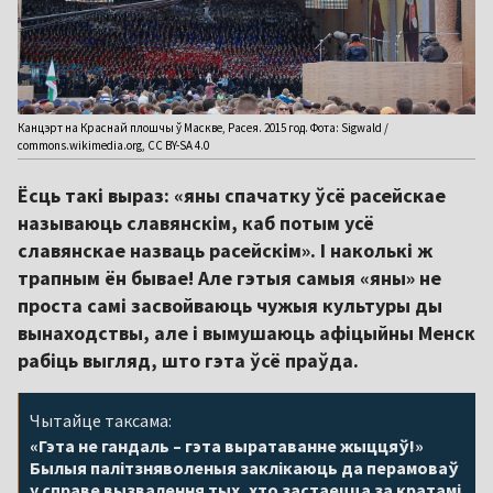
Канцэрт на Краснай плошчы ў Маскве, Расея. 2015 год. Фота: Sigwald /
commons.wikimedia.org, CC BY-SA 4.0
Ёсць такі выраз: «яны спачатку ўсё расейскае
называюць славянскім, каб потым усё
славянскае назваць расейскім». І наколькі ж
трапным ён бывае! Але гэтыя самыя «яны» не
проста самі засвойваюць чужыя культуры ды
вынаходствы, але і вымушаюць афіцыйны Менск
рабіць выгляд, што гэта ўсё праўда.
Чытайце таксама:
«Гэта не гандаль – гэта выратаванне жыццяў!»
Былыя палітзняволеныя заклікаюць да перамоваў
у справе вызвалення тых, хто застаецца за кратамі