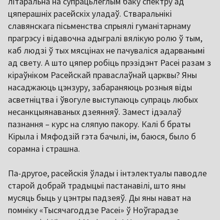
літаральна на супрацьлеглым баку спектру ад
цяперашніх расейскіх уладаў. Стваральнікі
славянскага пісьменства спрыялі гуманітарнаму
прагрэсу і відавочна адыгралі вялікую ролю ў тым,
каб людзі ў тых мясцінах не пачуваліся адарванымі
ад свету. А што цяпер робіць прэзідэнт Расеі разам з
кіраўніком Расейскай праваслаўнай царквы? Яны
насаджаюць цэнзуру, забараняюць розныя віды
асветніцтва і ўвогуле выступаюць супраць любых
несанкцыянаваных дзеянняў. Замест ідэалаў
пазнання – курс на сляпую пакору. Калі б браты
Кірыла і Мяфодзій гэта бачылі, ім, баюся, было б
сорамна і страшна.
Па-другое, расейскія ўлады і інтэлектуалы паводле
старой добрай традыцыі пастанавілі, што яны
мусяць быць у цэнтры падзеяў. Ды яны нават на
помніку «Тысячагоддзе Расеі» ў Ноўгарадзе