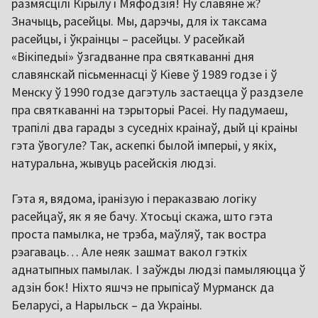
размясцілі Кірылу і Мяфодзія! Ну славяне ж?
Значыць, расейцы. Мы, дарэчы, для іх таксама
расейцы, і ўкраінцы – расейцы. У расейкай
«Вікіпедыі» ўзгадванне пра святкаванні дня
славянскай пісьменнасці ў Кіеве ў 1989 годзе і ў
Менску ў 1990 годзе дагэтуль застаецца ў раздзеле
пра святкаванні на тэрыторыі Расеі. Ну падумаеш,
трапілі два гарады з суседніх краінаў, дый ці краіны
гэта ўвогуле? Так, аскепкі былой імперыі, у якіх,
натуральна, жывуць расейскія людзі.
Гэта я, вядома, іранізую і пераказваю логіку
расейцаў, як я яе бачу. Хтосьці скажа, што гэта
проста памылка, не трэба, маўляў, так востра
рэагаваць… Але неяк зашмат вакол гэткіх
аднатыпных памылак. І заўжды людзі памыляюцца ў
адзін бок! Ніхто яшчэ не прыпісаў Мурманск да
Беларусі, а Нарыльск – да Украіны.