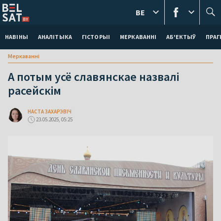
BE
НАВІНЫ
АНАЛІТЫКА
ГІСТОРЫІ
МЕРКАВАННI
АБ'ЕКТЫЎ
ПРАГ
Меркаваннi
А потым усё славянскае назвалі
расейскім
НАСТА ЗАХАРЭВІЧ
23.05.2025, 05:25