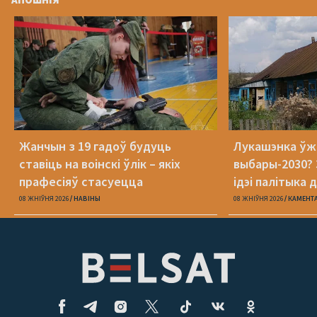
Жанчын з 19 гадоў будуць
Лукашэнка ўж
ставіць на воінскі ўлік – якіх
выбары-2030? 
прафесіяў стасуецца
ідэі палітыка 
08 ЖНІЎНЯ 2026
НАВІНЫ
08 ЖНІЎНЯ 2026
КАМЕНТ