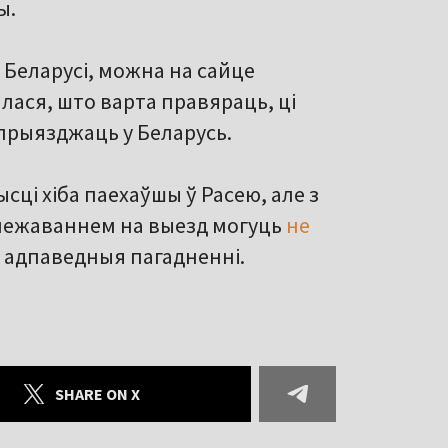
ы.
 Беларусі, можна на сайце
лася, што варта правяраць, ці
прыязджаць у Беларусь.
ці хіба паехаўшы ў Расею, але з
абмежаваннем на выезд могуць
не
юць адпаведныя пагадненні.
SHARE ON X