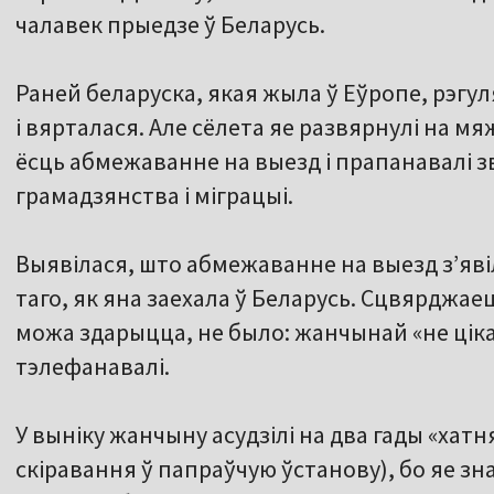
чалавек прыедзе ў Беларусь.
Раней беларуска, якая жыла ў Еўропе, рэгул
і вярталася. Але сёлета яе развярнулі на мя
ёсць абмежаванне на выезд і прапанавалі з
грамадзянства і міграцыі.
Выявілася, што абмежаванне на выезд з’яві
таго, як яна заехала ў Беларусь. Сцвярджаец
можа здарыцца, не было: жанчынай «не цікаві
тэлефанавалі.
У выніку жанчыну асудзілі на два гады «хатн
скіравання ў папраўчую ўстанову), бо яе зн