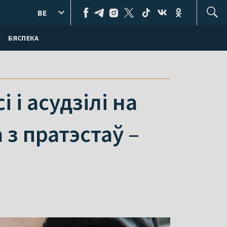
BE
БЯСПЕКА
 і асудзілі на
 з пратэстаў –