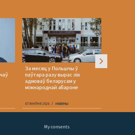
За месяц у Польшчы ў
Украіна 
ачаў
паўтара разу вырас лік
пазоў Літ
адмоваў беларусам у
беларускі
міжнароднай абароне
07 ЖНІЎНЯ 2026
НАВІНЫ
07 ЖНІЎНЯ 202
My consents