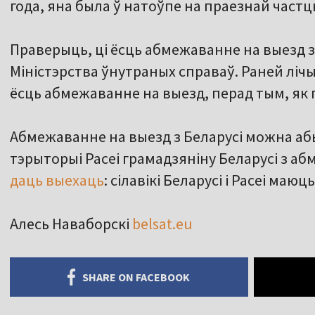
года, яна была ў натоўпе на праезнай частц
Праверыць, ці ёсць абмежаванне на выезд з
Міністэрства ўнутраных справаў. Раней лічы
ёсць абмежаванне на выезд, перад тым, як 
Абмежаванне на выезд з Беларусі можна абыс
тэрыторыі Расеі грамадзяніну Беларусі з 
даць выехаць
: сілавікі Беларусі і Расеі ма
Алесь Наваборскі
belsat.eu
SHARE ON FACEBOOK