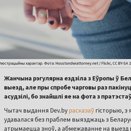
юстрацыйны характар. Фота: Houstondwiattorney.net / Flickr, CC BY-SA 2
Жанчына рэгулярна ездзіла з Еўропы ў Бе
выезд, але пры спробе чарговы раз пакінуц
асудзілі, бо знайшлі яе на фота з пратэстаў
Чытач выдання Dev.by
расказаў
гісторыю, з 
удавалася без праблем выязджаць з Беларус
атрымаецца зноў, а абмежаванне на выезд м