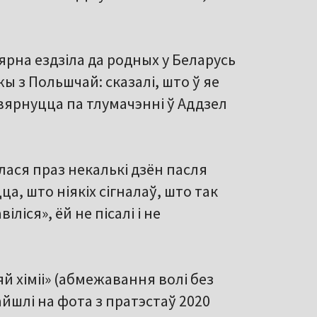
ярна ездзіла да родных у Беларусь
жы з Польшчай: сказалі, што ў яе
вярнуцца па тлумачэнні ў Аддзел
лася праз некалькі дзён пасля
ца, што ніякіх сігналаў, што так
ліся», ёй не пісалі і не
яй хіміі» (абмежавання волі без
айшлі на фота з пратэстаў 2020