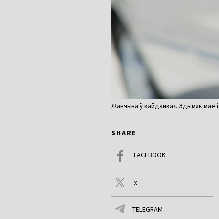
Жанчына ў кайданках. Здымак мае іл
SHARE
FACEBOOK
X
TELEGRAM