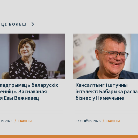
ІЦЕ БОЛЬШ
 падтрымаць беларускіх
Кансалтынг і штучны
менніц». Заснаваная
інтэлект: Бабарыка расп
ія Евы Вежнавец
бізнес у Нямеччыне
НЯ 2026
НАВІНЫ
07 ЖНІЎНЯ 2026
НАВІНЫ