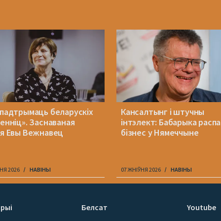
 падтрымаць беларускіх
Кансалтынг і штучны
менніц». Заснаваная
інтэлект: Бабарыка расп
ія Евы Вежнавец
бізнес у Нямеччыне
НЯ 2026
НАВІНЫ
07 ЖНІЎНЯ 2026
НАВІНЫ
рыі
Белсат
Youtube