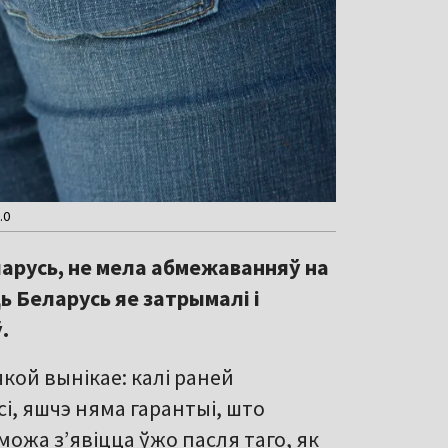
.0
ларусь, не мела абмежаванняў на
ь Беларусь яе затрымалі і
.
якой вынікае: калі раней
і, яшчэ няма гарантыі, што
ожа з’явіцца ўжо пасля таго, як