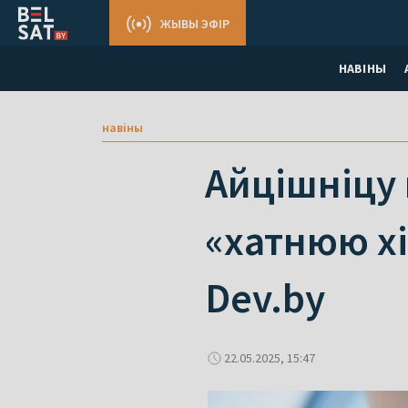
ЖЫВЫ ЭФІР
НАВІНЫ
навіны
Айцішніцу н
«хатнюю хі
Dev.by
22.05.2025, 15:47