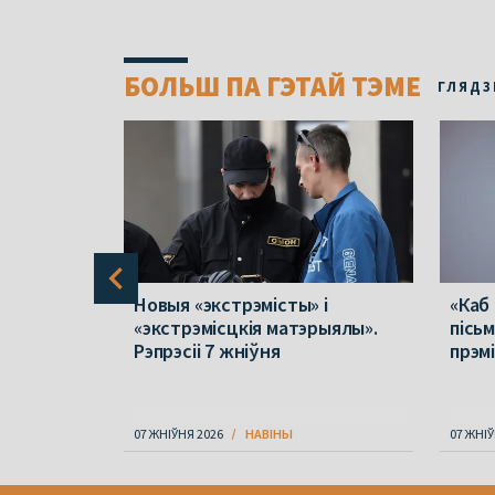
БОЛЬШ ПА ГЭТАЙ ТЭМЕ
ГЛЯДЗ
 ў
Новыя «экстрэмісты» і
«Каб
лік
«экстрэмісцкія матэрыялы».
пісь
у
Рэпрэсіі 7 жніўня
прэм
не
07 ЖНІЎНЯ 2026
НАВІНЫ
07 ЖНІЎ
Item