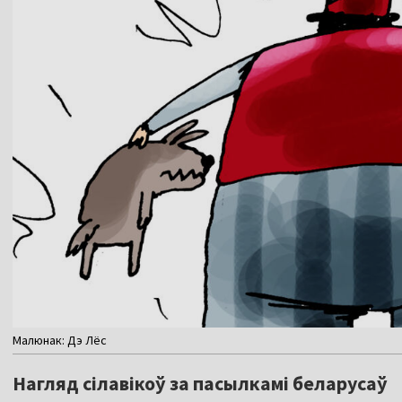
Малюнак: Дэ Лёс
Нагляд сiлавiкоў за пасылкамi беларусаў