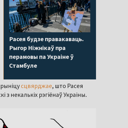
Расея будзе правакаваць.
Рыгор Ніжнікаў пра
перамовы па Украіне ў
Стамбуле
крыніцу
сцвярджае
, што Расея
і з некалькіх рэгіёнаў Украіны.