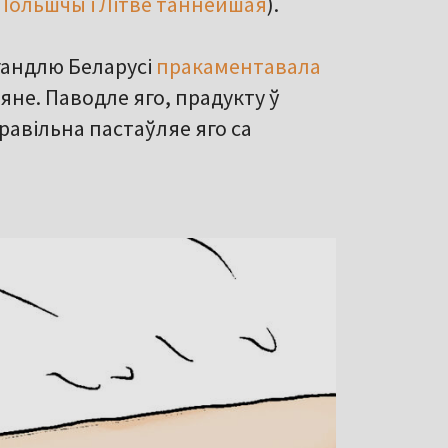
 Польшчы і Літве таннейшая
).
гандлю Беларусі
пракаментавала
яне. Паводле яго, прадукту ў
равільна пастаўляе яго са