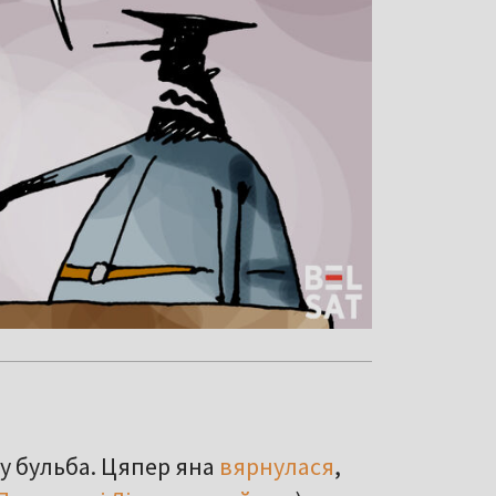
жу бульба. Цяпер яна
вярнулася
,