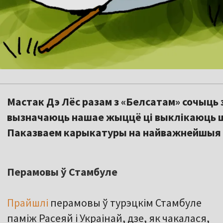
Мастак Дэ Лёс разам з «Белсатам» сочыць 
вызначаюць нашае жыццё ці выклікаюць ш
Паказваем карыкатуры на найважнейшыя 
Перамовы ў Стамбуле
Прайшлі
перамовы ў турэцкім Стамбуле
паміж Расеяй і Украінай, дзе, як чакалася,