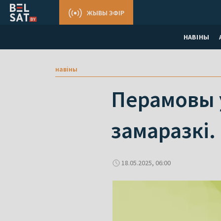
ЖЫВЫ ЭФІР
НАВІНЫ
навіны
Перамовы ў
замаразкі.
18.05.2025, 06:00