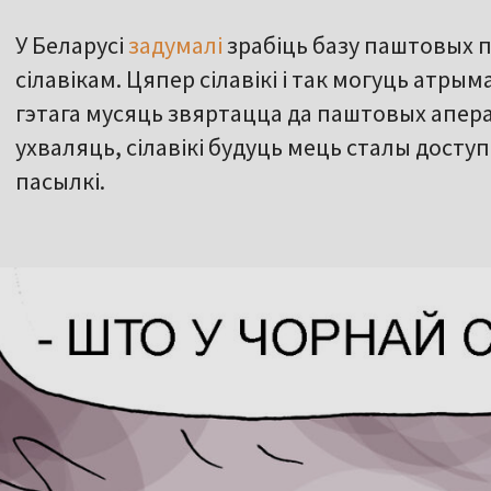
У Беларусі
задумалі
зрабіць базу паштовых па
сілавікам. Цяпер сілавікі і так могуць атрым
гэтага мусяць звяртацца да паштовых апера
ухваляць, сілавікі будуць мець сталы доступ
пасылкі.