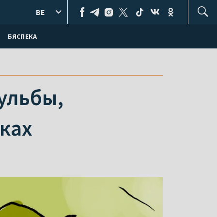
BE
БЯСПЕКА
ульбы,
нках