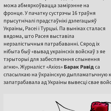
можа абмяркоўвацца замірэнне на
фронце. У пачатку сустрэчы 16 траўня
прысутнічалі прадстаўнікі дэлегацыяў
Украіны, Расеі і Турцыі. Па выніках сталася
вядома, што Расея выставіла
нерэалістычныя патрабаванні. Сярод іх
нібыта быў «вывад украінскіх войскаў з яе
тэрыторыі для забеспячэння спынення
агню». Журналіст «Axios»
Барак Равід
са
спасылкаю на ўкраінскую дыпламатычную 
запатрабавала ад Украіны вывесці свае войск