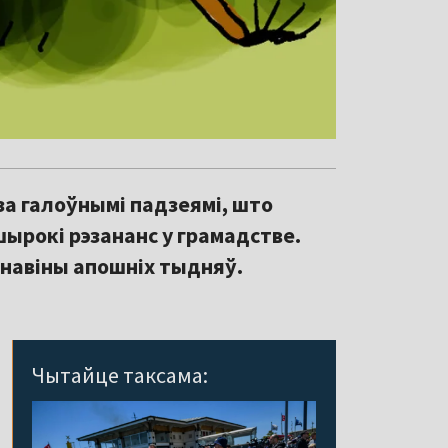
за галоўнымі падзеямі, што
ырокі рэзананс у грамадстве.
навіны апошніх тыдняў.
Чытайце таксама: