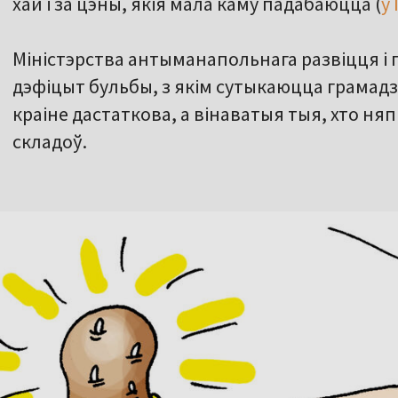
хай і за цэны, якія мала каму падабаюцца (
у
Міністэрства антыманапольнага развіцця і 
дэфіцыт бульбы, з якім сутыкаюцца грамадз
краіне дастаткова, а вінаватыя тыя, хто няп
складоў.