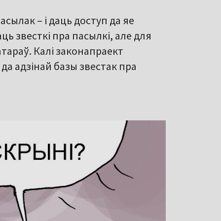
сылак – і даць доступ да яе
аць звесткі пра пасылкі, але для
тараў. Калі законапраект
 да адзінай базы звестак пра