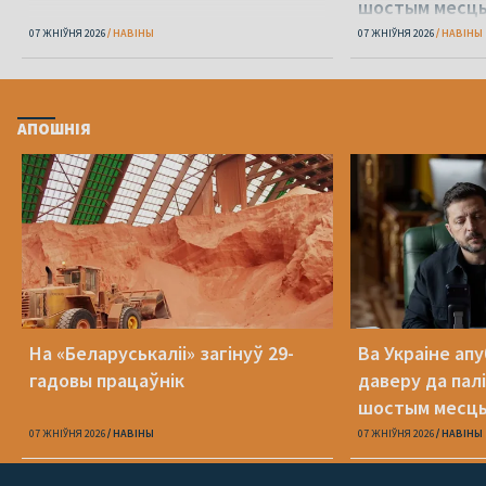
шостым месц
07 ЖНІЎНЯ 2026
НАВІНЫ
07 ЖНІЎНЯ 2026
НАВІНЫ
АПОШНІЯ
На «Беларуськаліі» загінуў 29-
Ва Украіне ап
гадовы працаўнік
даверу да пал
шостым месц
07 ЖНІЎНЯ 2026
НАВІНЫ
07 ЖНІЎНЯ 2026
НАВІНЫ