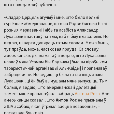
што паведамляў публічна.
«Спадар Церцель агучыў і мне, што было вельмі
сур'ёзнае абмеркаванне, што на Радзе бяспекі былі
розныя меркаванні і нібыта асабіста Аляксандр
Лукашэнка настаяў на тым, каб я быў вызвалены. Не
ведаю, ці варта давяраць гэтым словам. Можа быць,
тут праўда, можа, частковая праўда. Са словаў
амерыканскіх дыпламатаў я ведаю, што Лукашэнка
назваў мяне Усамам бін Ладэнам [былым кіраўніком
тэрарыстычнай арганізацыі Аль-Каіды] і прапанаваў
забраць мяне. Не ведаю, ці была гэтая ініцыятыва
Лукашэнкі, ці ён быў вымушаны мяне выпусціць. Тым
больш, я ведаю, што амерыканскай дэлегацыі
замест мяне прапаноўвалі забраць
Антона Роса
. Але
амерыканцы сказалі, што
Антон Рос
не прызнаны ў
ЗША асобаю, якая ўтрымліваецца незаконна», –
расказвае Зянковіч.