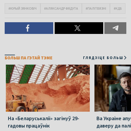
#ЮРЫЙ ЗЯНКОВІЧ
#АЛЯКСАНДР ФЯДУТА
#ПАЛІТВЯЗНІ
#КДБ
БОЛЬШ ПА ГЭТАЙ ТЭМЕ
ГЛЯДЗІЦЕ БОЛЬШ
На «Беларуськаліі» загінуў 29-
Ва Украіне ап
гадовы працаўнік
даверу да пал