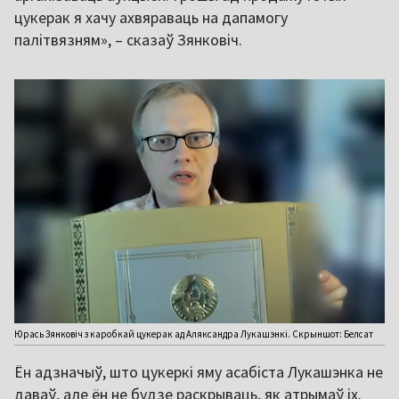
цукерак я хачу ахвяраваць на дапамогу
палітвязням», – сказаў Зянковіч.
Юрась Зянковіч з каробкай цукерак ад Аляксандра Лукашэнкі. Скрыншот: Белсат
Ён адзначыў, што цукеркі яму асабіста Лукашэнка не
даваў, але ён не будзе раскрываць, як атрымаў іх.