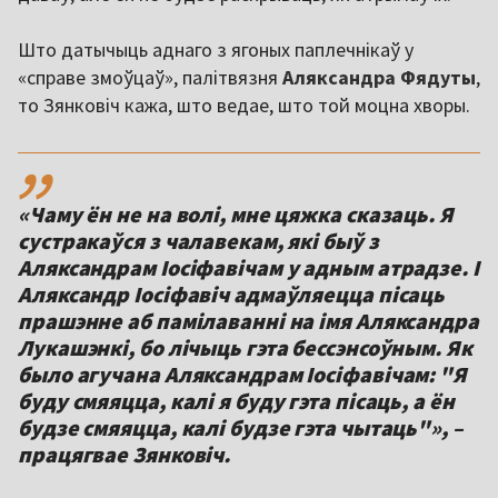
Што датычыць аднаго з ягоных паплечнікаў у
«справе змоўцаў», палітвязня
Аляксандра Фядуты
,
то Зянковіч кажа, што ведае, што той моцна хворы.
,,
«Чаму ён не на волі, мне цяжка сказаць. Я
сустракаўся з чалавекам, які быў з
Аляксандрам Іосіфавічам у адным атрадзе. І
Аляксандр Іосіфавіч адмаўляецца пісаць
прашэнне аб памілаванні на імя Аляксандра
Лукашэнкі, бо лічыць гэта бессэнсоўным. Як
было агучана Аляксандрам Іосіфавічам: "Я
буду смяяцца, калі я буду гэта пісаць, а ён
будзе смяяцца, калі будзе гэта чытаць"», –
працягвае Зянковіч.