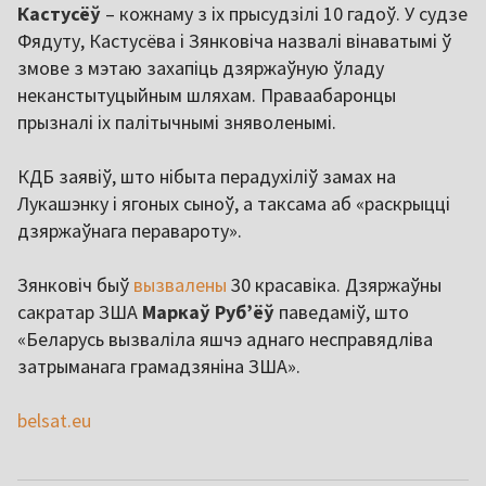
Кастусёў
– кожнаму з іх прысудзілі 10 гадоў. У судзе
Фядуту, Кастусёва і Зянковіча назвалі вінаватымі ў
змове з мэтаю захапіць дзяржаўную ўладу
неканстытуцыйным шляхам. Праваабаронцы
прызналі іх палітычнымі зняволенымі.
КДБ заявіў, што нібыта перадухіліў замах на
Лукашэнку і ягоных сыноў, а таксама аб «раскрыцці
дзяржаўнага перавароту».
Зянковіч быў
вызвалены
30 красавіка. Дзяржаўны
сакратар ЗША
Маркаў Руб’ёў
паведаміў, што
«Беларусь вызваліла яшчэ аднаго несправядліва
затрыманага грамадзяніна ЗША».
belsat.eu