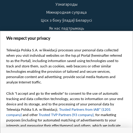
Узнагароды
Міжнародная супраца
Ціск з боку ўладаў Беларусі
Як нас падтрымаць
Правілы выкарыстання матэрыялаў
We respect your privacy
Інфармацыя аб адпраўніку
Telewizja Polska S.A. w likwidacji processes your personal data collected
Бяспека
when you visit individual websites on the tvp.pl Portal (hereinafter referred
Youtube
to as the Portal), including information saved using technologies used to
track and store them, such as cookies, web beacons or other similar
Белсат news
technologies enabling the provision of tailored and secure services,
personalize content and advertising, provide social media features and
Белсат Shorts
analyze Internet traffic.
Белсат Life
Жэстачайшы мульт
Click "I accept and go to the website" to consent to the use of automatic
tracking and data collection technology, access to information on your end
Belsat English
device and its storage, and to the processing of your personal data by
Biełsat PL
Telewizja Polska S.A. w likwidacji,
Trusted Partners from IAB* (1201
company)
and other
Trusted TVP Partners (93 company)
, for marketing
Белсат Now
purposes (including for automated matching of advertisements to your
Белсат History
interests and measuring their effectiveness) and others, which we indicate
below.