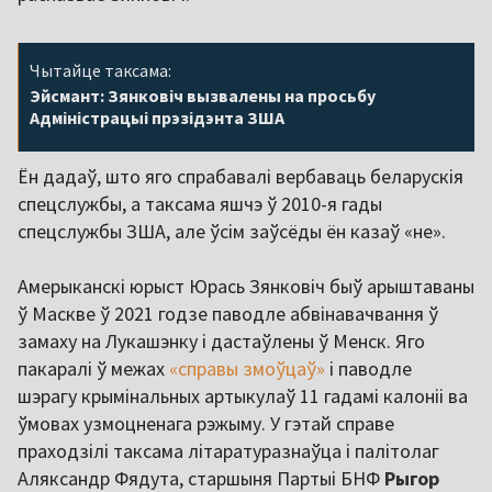
Чытайце таксама:
Эйсмант: Зянковіч вызвалены на просьбу
Адміністрацыі прэзідэнта ЗША
Ён дадаў, што яго спрабавалі вербаваць беларускія
спецслужбы, а таксама яшчэ ў 2010-я гады
спецслужбы ЗША, але ўсім заўсёды ён казаў «не».
Амерыканскі юрыст Юрась Зянковіч быў арыштаваны
ў Маскве ў 2021 годзе паводле абвінавачвання ў
замаху на Лукашэнку і дастаўлены ў Менск. Яго
пакаралі ў межах
«справы змоўцаў»
і паводле
шэрагу крымінальных артыкулаў 11 гадамі калоніі ва
ўмовах узмоцненага рэжыму. У гэтай справе
праходзілі таксама літаратуразнаўца і палітолаг
Аляксандр Фядута, старшыня Партыі БНФ
Рыгор