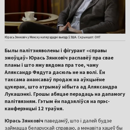
Юрась Зянковіч у Менску напярэдадні выезду ў ЗША. Скрыншот: ОНТ
Былы палітзняволены і фігурант «справы
змоўцаў» Юрась Зянковіч распавёў пра свае
планы і што яму вядома пра тое, чаму
Аляксандр Фядута дасюль не на волі. Ён
таксама анансаваў продаж на аўкцыёне
цукерак, што атрымаў нібыта ад Аляксандра
Лукашэнкі. Грошы абяцае перадаць на дапамогу
палітвязням. Гэтым ён падзяліўся на прэс-
канферэнцыі 12 траўня.
Юрась Зянковіч
паведаміў, што і далей будзе
займацца беларускай справаю, а менавіта хацеў бы