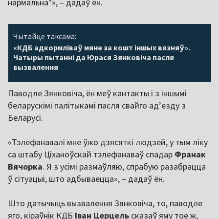
нармальна"», – дадаў ён.
Чытайце таксама:
«КДБ адкормліваў мяне за кошт іншых вязняў».
Чатыры пытанні да Юрася Зянковіча пасля
вызвалення
Паводле Зянковіча, ён меў кантакты і з іншымі
беларускімі палітыкамі пасля свайго ад’езду з
Беларусі.
«Тэлефанавалі мне ўжо дзясяткі людзей, у тым ліку
са штабу Ціханоўскай тэлефанаваў спадар
Франак
Вячорка
. Я з усімі размаўляю, спрабую разабрацца
ў сітуацыі, што адбываецца», – дадаў ён.
Што датычыць вызвалення Зянковіча, то, паводле
яго, кіраўнік КДБ
Іван Церцель
сказаў яму тое ж,