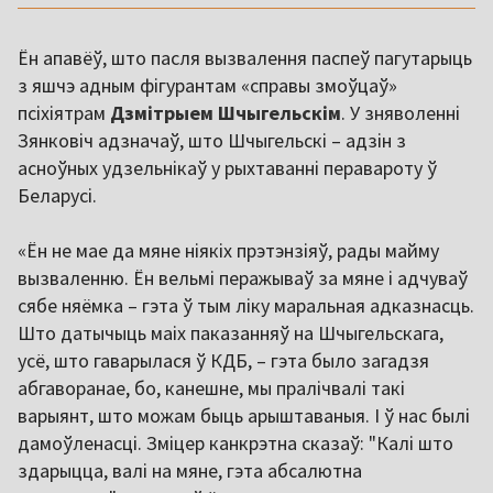
Ён апавёў, што пасля вызвалення паспеў пагутарыць
з яшчэ адным фігурантам «справы змоўцаў»
псіхіятрам
Дзмітрыем Шчыгельскім
. У зняволенні
Зянковіч адзначаў, што Шчыгельскі – адзін з
асноўных удзельнікаў у рыхтаванні перавароту ў
Беларусі.
«Ён не мае да мяне ніякіх прэтэнзіяў, рады майму
вызваленню. Ён вельмі перажываў за мяне і адчуваў
сябе няёмка – гэта ў тым ліку маральная адказнасць.
Што датычыць маіх паказанняў на Шчыгельскага,
усё, што гаварылася ў КДБ, – гэта было загадзя
абгаворанае, бо, канешне, мы пралічвалі такі
варыянт, што можам быць арыштаваныя. І ў нас былі
дамоўленасці. Зміцер канкрэтна сказаў: "Калі што
здарыцца, валі на мяне, гэта абсалютна