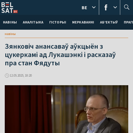
BE
НАВІНЫ
АНАЛІТЫКА
ГІСТОРЫІ
МЕРКАВАННI
АБ'ЕКТЫЎ
ПРАГ
навіны
Зянковіч анансаваў аўкцыён з
цукеркамі ад Лукашэнкі і расказаў
пра стан Фядуты
12.05.2025, 18:20