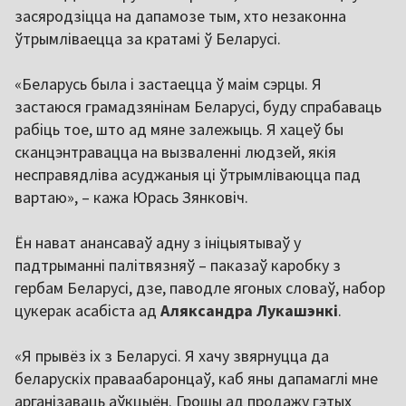
засяродзіцца на дапамозе тым, хто незаконна
ўтрымліваецца за кратамі ў Беларусі.
«Беларусь была і застаецца ў маім сэрцы. Я
застаюся грамадзянінам Беларусі, буду спрабаваць
рабіць тое, што ад мяне залежыць. Я хацеў бы
сканцэнтравацца на вызваленні людзей, якія
несправядліва асуджаныя ці ўтрымліваюцца пад
вартаю», – кажа Юрась Зянковіч.
Ён нават анансаваў адну з ініцыятываў у
падтрыманні палітвязняў – паказаў каробку з
гербам Беларусі, дзе, паводле ягоных словаў, набор
цукерак асабіста ад
Аляксандра Лукашэнкі
.
«Я прывёз іх з Беларусі. Я хачу звярнуцца да
беларускіх праваабаронцаў, каб яны дапамаглі мне
арганізаваць аўкцыён. Грошы ад продажу гэтых