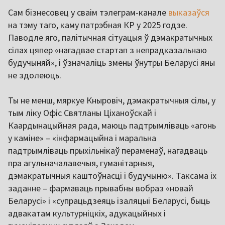
Сам бізнесовец у сваім тэлеграм-канале
выказаўся
на тэму таго, каму патрэбная КР у 2025 годзе.
Паводле яго, палітычная сітуацыя ў дэмакратычных
сілах цяпер «нагадвае стартап з непрадказальнаю
будучыняй», і ўзначаліць змены ўнутры Беларусі яны
не здолеюць.
Ты не менш, мяркуе Кныровіч, дэмакратычныя сілы, у
тым ліку Офіс Святланы Ціханоўскай і
Каардынацыйная рада, маюць падтрымліваць «агонь
у каміне» – «інфармацыйна і маральна
падтрымліваць прыхільнікаў пераменаў, нагадваць
пра агульначалавечыя, гуманітарныя,
дэмакратычныя каштоўнасці і будучыню». Таксама іх
заданне – фармаваць прывабны вобраз «новай
Беларусі» і «супрацьдзеяць ізаляцыі Беларусі, быць
адвакатам культурніцкіх, адукацыйных і