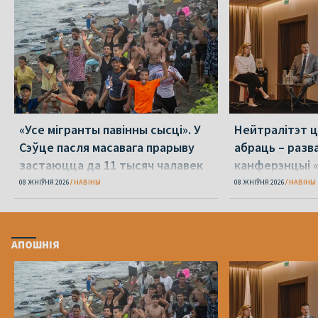
«Усе мігранты павінны сысці». У
Нейтралітэт ц
Сэўце пасля масавага прарыву
абраць – разв
застаюцца да 11 тысяч чалавек
канферэнцыі 
08 ЖНІЎНЯ 2026
НАВІНЫ
08 ЖНІЎНЯ 2026
НАВІНЫ
АПОШНІЯ