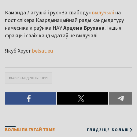
Каманда Латушкі і рух «За свабоду»
вылучылі
на
пост спікера Каардынацыйнай рады кандыдатуру
намесніка кіраўніка НАУ
Арцёма Брухана
. Іншыя
фракцыі сваіх кандыдатаў не вылучалі.
Якуб Хруст
belsat.eu
#АЛЯКСАНДР КНЫРОВІЧ
БОЛЬШ ПА ГЭТАЙ ТЭМЕ
ГЛЯДЗІЦЕ БОЛЬШ