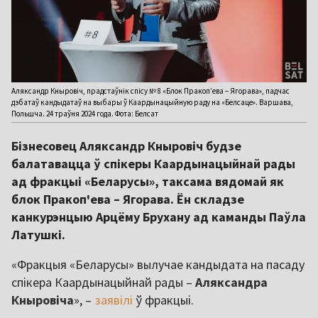
Аляксандр Кныровіч, прадстаўнік спісу № 8 «Блок Пракоп’ева – Ягорава», падчас
дэбатаў кандыдатаў на выбары ў Каардынацыйную раду на «Белсаце». Варшава,
Польшча. 24 траўня 2024 года. Фота: Белсат
Бізнесовец Аляксандр Кныровіч будзе
балатавацца ў спікеры Каардынацыйнай рады
ад фракцыі «Беларусы», таксама вядомай як
блок Пракоп'ева – Ягорава. Ён складзе
канкурэнцыю Арцёму Брухану ад каманды Паўла
Латушкі.
«Фракцыя «Беларусы» вылучае кандыдата на пасаду
спікера Каардынацыйнай рады –
Аляксандра
Кныровіча
», –
заявілі
ў фракцыі.