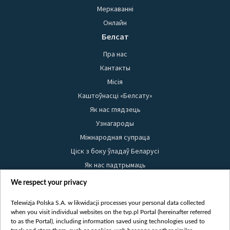
Меркаванні
Онлайн
Белсат
Пра нас
Кантакты
Місія
Каштоўнасці «Белсату»
Як нас глядзець
Узнагароды
Міжнародная супраца
Ціск з боку ўладаў Беларусі
Як нас падтрымаць
Правілы выкарыстання матэрыялаў
We respect your privacy
Інфармацыя аб адпраўніку
Telewizja Polska S.A. w likwidacji processes your personal data collected
Бяспека
when you visit individual websites on the tvp.pl Portal (hereinafter referred
Youtube
to as the Portal), including information saved using technologies used to