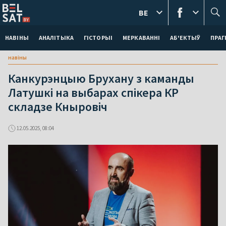
BE
НАВІНЫ
АНАЛІТЫКА
ГІСТОРЫІ
МЕРКАВАННI
АБ'ЕКТЫЎ
ПРАГ
навіны
Канкурэнцыю Брухану з каманды
Латушкі на выбарах спікера КР
складзе Кныровіч
12.05.2025, 08:04