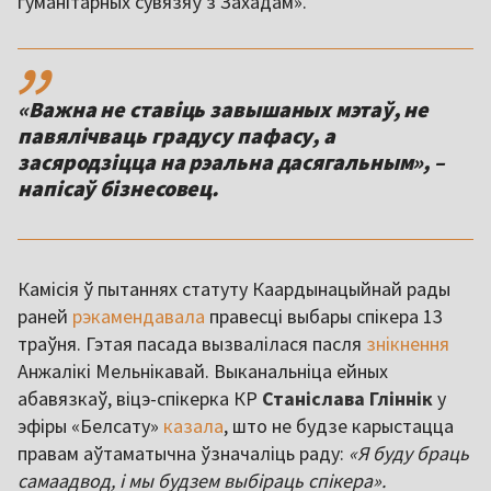
гуманітарных сувязяў з Захадам».
,,
«Важна не ставіць завышаных мэтаў, не
павялічваць градусу пафасу, а
засяродзіцца на рэальна дасягальным», –
напісаў бізнесовец.
Камісія ў пытаннях статуту Каардынацыйнай рады
раней
рэкамендавала
правесці выбары спікера 13
траўня. Гэтая пасада вызвалілася пасля
знікнення
Анжалікі Мельнікавай. Выканальніца ейных
абавязкаў, віцэ-спікерка КР
Станіслава
Гліннік
у
эфіры «Белсату»
казала
, што не будзе карыстацца
правам аўтаматычна ўзначаліць раду:
«Я буду браць
самаадвод, і мы будзем выбіраць спікера».