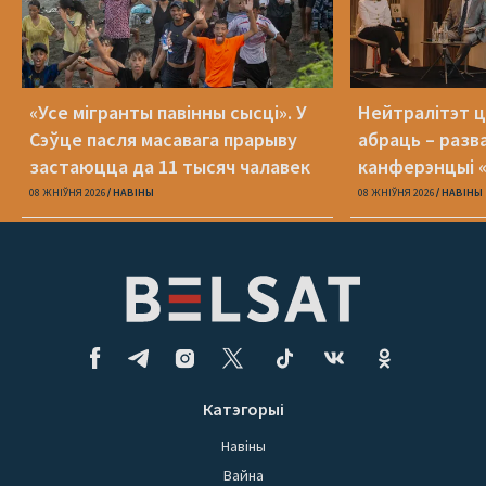
«Усе мігранты павінны сысці». У
Нейтралітэт ц
Сэўце пасля масавага прарыву
абраць – разв
застаюцца да 11 тысяч чалавек
канферэнцыі 
08 ЖНІЎНЯ 2026
НАВІНЫ
08 ЖНІЎНЯ 2026
НАВІНЫ
Катэгорыі
Навіны
Вайна