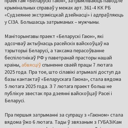
праектам «Беларускі Гаюн», затрымліваюць паводле
крымінальных справаў у межах арт. 361-4 КК РБ
«Судзеянне экстрэмісцкай дзейнасці» і адпраўляюць
у СІЗА. Большасць затрыманых – мужчыны.
Маніторынгавы праект «Беларускі Гаюн», які
адсочваў актыўнасць расейскіх вайскоўцаў на
тэрыторыі Беларусі, а таксама перасоўванне
беспілотнікаў РФ у паветранай прасторы нашай
краіны,
абвясціў
спыненне сваёй працы 7 лютага
2025 года. Пра тое, што сілавікі атрымалі доступ да
базы кантактаў «Беларускага Гаюна», стала вядома
5 лютага 2025 года. З 7 лютага праект больш не
публікуе звестак пра дзеянні вайскоўцаў Расеі і
Беларусі.
Пра першыя затрыманні за супрацу з «Гаюном» стала
вядома ўжо 6 лютага. Тады ў звязаным з ГУБАЗіКам