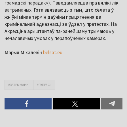
грамадскі парадак»). Паведамляецца пра вялікі лік
затрыманых. Гэта звязваюць з тым, што сёлета ў
жніўні мінае тэрмін даўніны прыцягнення да
крымінальнай адказнасці за ўдзел у пратэстах. На
Акрэсціна арыштантаў па-ранейшаму трымаюць у
нечалавечых умовах у перапоўненых камерах.
Марыя Міхалевіч
belsat.eu
#ЗАТРЫМАННІ
#РЭПРЭСІІ