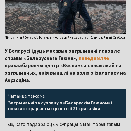
Міліцыянты ў Беларусі. Фота мае ілюстрацыйны характар. Крыніца: Радыё Свабода
У Беларусі ідуць масавыя затрыманні паводле
справы «Беларускага Гаюна»,
паведамляе
праваабарончы цэнтр «Вясна» са спасылкай на
затрыманых, якія выйшлі на волю з ізалятару на
Акрэсціна.
Чытайце таксама:
Затрыманні за супрацу з «Беларускім Гаюном» і
новыя «тэрарысты»: рэпрэсіі 21 красавіка
Тых, каго падазраюць у супрацы з маніторынгавым