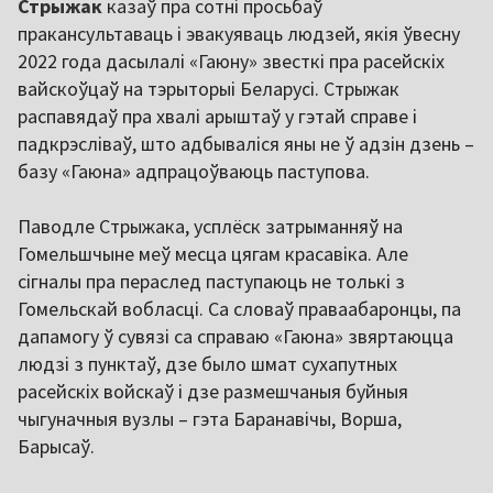
Стрыжак
казаў пра сотні просьбаў
пракансультаваць і эвакуяваць людзей, якія ўвесну
2022 года дасылалі «Гаюну» звесткі пра расейскіх
вайскоўцаў на тэрыторыі Беларусі. Стрыжак
распавядаў пра хвалі арыштаў у гэтай справе і
падкрэсліваў, што адбываліся яны не ў адзін дзень –
базу «Гаюна» адпрацоўваюць паступова.
Паводле Стрыжака, усплёск затрыманняў на
Гомельшчыне меў месца цягам красавіка. Але
сігналы пра пераслед паступаюць не толькі з
Гомельскай вобласці. Са словаў праваабаронцы, па
дапамогу ў сувязі са справаю «Гаюна» звяртаюцца
людзі з пунктаў, дзе было шмат сухапутных
расейскіх войскаў і дзе размешчаныя буйныя
чыгуначныя вузлы – гэта Баранавічы, Ворша,
Барысаў.