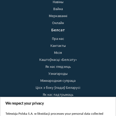
Навіны
Вайна
Меркаванні
Онлайн
Белсат
Пра нас
Кантакты
Місія
Каштоўнасці «Белсату»
Як нас глядзець
Узнагароды
Міжнародная супраца
Ціск з боку ўладаў Беларусі
Як нас падтрымаць
Правілы выкарыстання матэрыялаў
We respect your privacy
Інфармацыя аб адпраўніку
Telewizja Polska S.A. w likwidacji processes your personal data collected
Бяспека