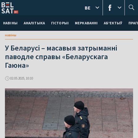
BE
НАВІНЫ
АНАЛІТЫКА
ГІСТОРЫІ
МЕРКАВАННI
АБ'ЕКТЫЎ
ПРАГ
навіны
У Беларусі – масавыя затрыманні
паводле справы «Беларускага
Гаюна»
02.05.2025, 10:10