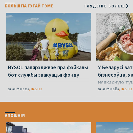
БОЛЬШ ПА ГЭТАЙ ТЭМЕ
ГЛЯДЗІЦЕ БОЛЬШ
BYSOL папярэджвае пра фэйкавы
У Беларусі за
бот службы эвакуацыі фонду
бізнесоўца, я
няякасную ту
вайскоўцам
10 ЖНІЎНЯ 2026
НАВІНЫ
10 ЖНІЎНЯ 2026
НАВІНЫ
АПОШНІЯ