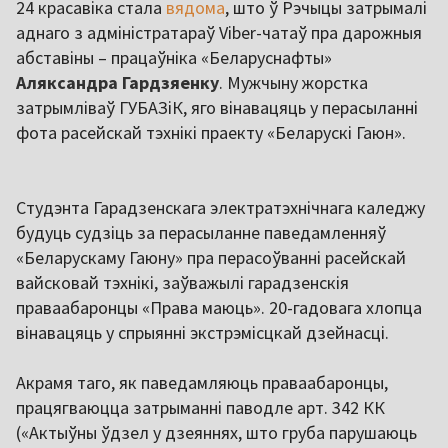
24 красавіка стала
вядома
, што ў Рэчыцы затрымалі
аднаго з адміністратараў Viber-чатаў пра дарожныя
абставіны – працаўніка «Беларуснафты»
Аляксандра Гардзяенку
. Мужчыну жорстка
затрымліваў ГУБАЗіК, яго вінавацяць у перасыланні
фота расейскай тэхнікі праекту «Беларускі Гаюн».
Студэнта Гарадзенскага электратэхнічнага каледжу
будуць судзіць за перасыланне паведамленняў
«Беларускаму Гаюну» пра перасоўванні расейскай
вайсковай тэхнікі, заўважылі гарадзенскія
праваабаронцы «Права маюць». 20-гадовага хлопца
вінавацяць у спрыянні экстрэмісцкай дзейнасці.
Акрамя таго, як паведамляюць праваабаронцы,
працягваюцца затрыманні паводле арт. 342 КК
(«Актыўны ўдзел у дзеяннях, што груба парушаюць