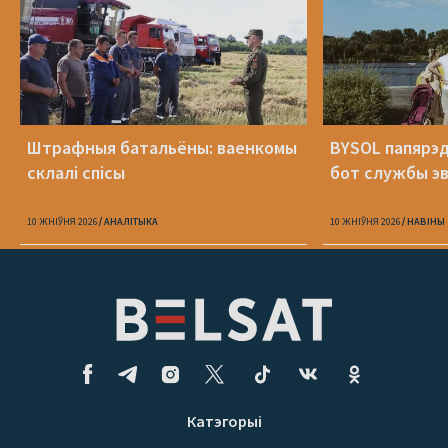
Штрафныя батальёны: ваенкомы
BYSOL папярэ
склалі спісы
бот службы э
10 ЖНІЎНЯ 2026
АНАЛІТЫКА
10 ЖНІЎНЯ 2026
НАВІНЫ
Катэгорыі