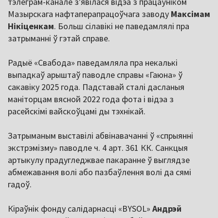
тэлеграм-канале з'явілася відэа з працаўніком
Мазырскага нафтаперапрацоўчага заводу
Максімам
Нікіценкам
. Больш сілавікі не паведамлялі пра
затрыманні ў гэтай справе.
Радыё «Свабода» паведамляла пра некалькі
выпадкаў арыштаў паводле справы «Гаюна» ў
сакавіку 2025 года. Падставай сталі дасланыя
маніторцам вясной 2022 года фота і відэа з
расейскімі вайскоўцамі ды тэхнікай.
Затрыманым выставілі абвінавачанні ў «спрыянні
экстрэмізму» паводле ч. 4 арт. 361 КК. Санкцыя
артыкулу прадугледжвае пакаранне ў выглядзе
абмежавання волі або пазбаўлення волі да сямі
гадоў.
Кіраўнік фонду салідарнасці «BYSOL»
Андрэй