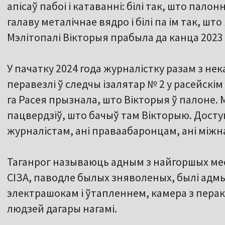
апісаў пабоі і катаванні: білі так, што палон
галаву металічнае вядро і білі па ім так, шт
Мэлітопалі Вікторыя прабыла да канца 2023 
У пачатку 2024 года журналістку разам з не
перавезлі ў следчы ізалятар № 2 у расейскім 
га Расея прызнала, што Вікторыя ў палоне. 
пацвердзіў, што бачыў там Вікторыю. Доступ
журналістам, ані праваабаронцам, ані між
Таганрог называюць адным з найгоршых мес
СІЗА, паводле былых зняволеных, былі адм
электрашокам і ўтапленнем, камера з пера
людзей дагары нагамі.