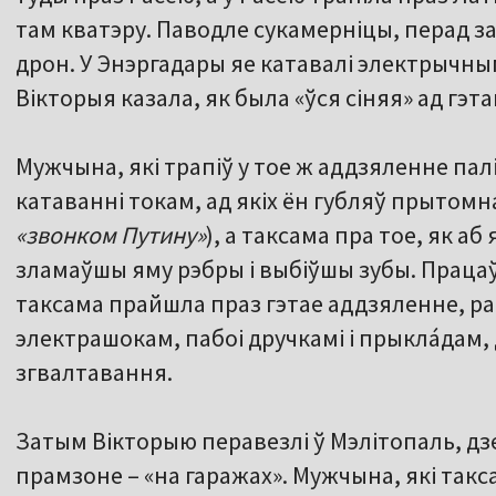
там кватэру. Паводле сукамерніцы, перад 
дрон. У Энэргадары яе катавалі электрычны
Вікторыя казала, як была «ўся сіняя» ад гэта
Мужчына, які трапіў у тое ж аддзяленне палі
катаванні токам, ад якіх ён губляў прытом
«звонком Путину»
), а таксама пра тое, як аб
зламаўшы яму рэбры і выбіўшы зубы. Праца
таксама прайшла праз гэтае аддзяленне, ра
электрашокам, пабоі дручкамі і прыклáдам,
згвалтавання.
Затым Вікторыю перавезлі ў Мэлітопаль, дз
прамзоне – «на гаражах». Мужчына, які такс