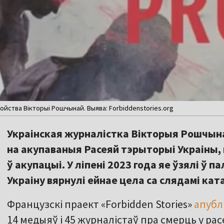
ойства Вікторыі Рошчынай. Выява: Forbiddenstories.org
Украінская журналістка Вікторыя Рошчын
на акупаваныя Расеяй тэрыторыі Украіны,
ў акупацыі. У ліпені 2023 года яе ўзялі ў п
Украіну вярнулі ейнае цела са слядамі кат
Французскі праект «Forbidden Stories»
апубл
14 медыяў і 45 журналістаў пра смерць у ра