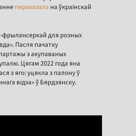
ванне
пераказала
на ўкраінскай
й-фрылансеркай для розных
вда». Пасля пачатку
партажы з акупаваных
упалю. Цягам 2022 года яна
ся з яго: уцякла з палону ў
нага відэа» ў Бярдзянску.