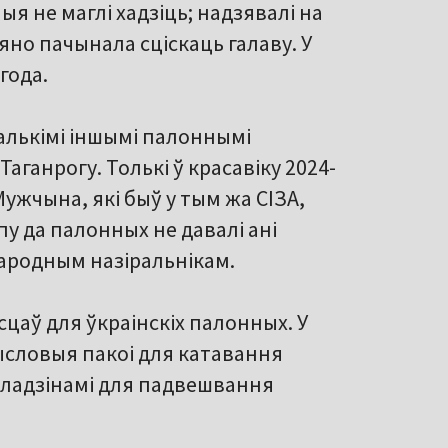
ныя не маглі хадзіць; надзявалі на
о яно пачынала сціскаць галаву. У
года.
калькімі іншымі палоннымі
Таганрогу. Толькі ў красавіку 2024-
Мужчына, які быў у тым жа СІЗА,
у да палонных не давалі ані
народным назіральнікам.
цаў для ўкраінскіх палонных. У
ысловыя пакоі для катавання
кладзінамі для падвешвання