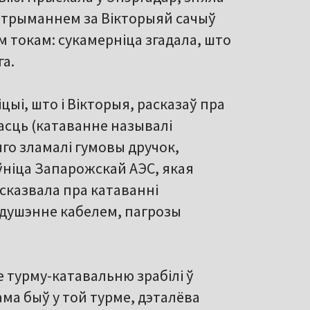
затрыманнем за Вікторыяй сачыў
м токам: сукамерніца згадала, што
га.
цыі, што і Вікторыя, расказаў пра
насць (катаванне называлі
 яго зламалі гумовы дручок,
ўніца Запарожскай АЭС, якая
сказвала пра катаванні
 душэнне кабелем, пагрозы
е турму-катавальню зрабілі ў
ама быў у той турме, дэталёва