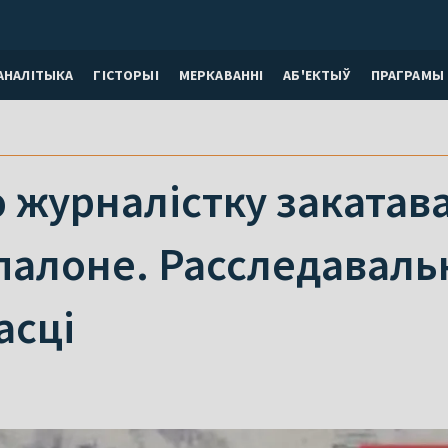
АНАЛІТЫКА
ГІСТОРЫІ
МЕРКАВАННI
АБ'ЕКТЫЎ
ПРАГРАМЫ
 журналістку закатава
палоне. Расследавальн
асці