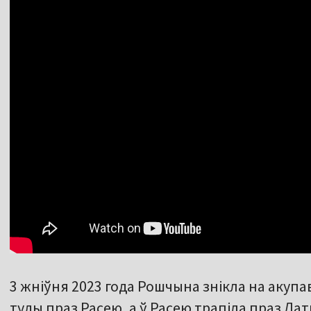
3 жніўня 2023 года Рошчына знікла на акуп
туды праз Расею, а ў Расею трапіла праз Ла