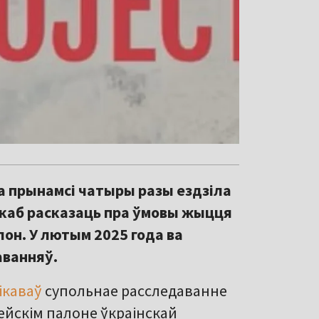
а прынамсі чатыры разы ездзіла
 каб расказаць пра ўмовы жыцця
алон. У лютым 2025 года ва
аванняў.
ікаваў
супольнае расследаванне
сейскім палоне ўкраінскай