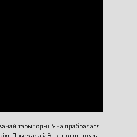
аванай тэрыторыі. Яна прабралася
твію. Прыехала ў Энэргадар, зняла