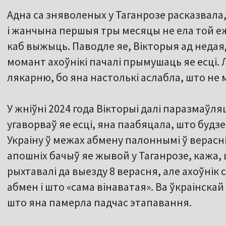
Адна са зняволеных у Таганрозе расказвала,
і жанчына першыя тры месяцы не ела той ежы
каб выжыць. Паводле яе, Вікторыя ад недаяд
момант ахоўнікі пачалі прымушаць яе есці. 
лякарню, бо яна настолькі аслабла, што не 
У жніўні 2024 года Вікторыі далі паразмаўля
угаворваў яе есці, яна паабяцала, што будз
Украіну ў межах абмену палоннымі ў верасні
апошніх бачыў яе жывой у Таганрозе, кажа, ш
рыхтавалі да выезду 8 верасня, але ахоўнік 
абмен і што «сама вінаватая». Ва ўкраінска
што яна памерла падчас этапавання.