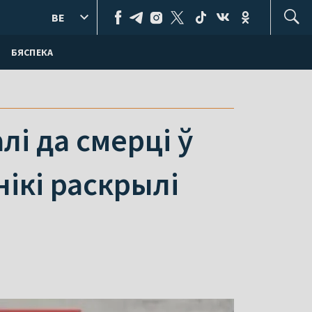
BE
БЯСПЕКА
лі да смерці ў
ікі раскрылі