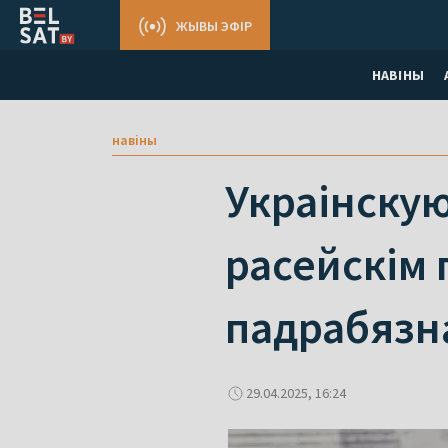
ЖЫВЫ ЭФІР
НАВІНЫ
навіны
Украінскую
расейскім 
падрабязн
29.04.2025, 16:24