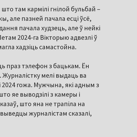
 што там кармілі гнілой бульбай –
, але пазней пачала есці ўсё,
ання пачала худзець, але ў нейкі
Летам 2024-га Вікторыю адвезлі ў
магла хадзіць самастойна.
ць праз тэлефон з бацькам. Ён
е. Журналістку мелі выдаць ва
 2024 гожа. Мужчына, які адным з
то яе выводзілі з камеры і
сказаў, што яна не трапіла на
й выведцы журналістам сказалі,