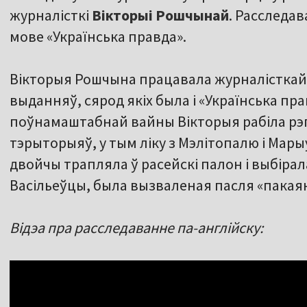
журналісткі
Вікторыі Рошчынай
. Расследа
мове «Українська правда».
Вікторыя Рошчына працавала журналістка
выданняў, сярод якіх была і «Українська пра
поўнамаштабнай вайны Вікторыя рабіла рэ
тэрыторыяў, у тым ліку з Мэлітопалю і Мары
двойчы трапляла ў расейскі палон і выбірала
Васільеўцы, была вызваленая пасля «пакаян
Відэа пра расследаванне па-англійску: