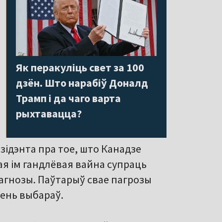
Як перакуліць свет за 100
дзён. Што нарабіў Доналд
Трамп і да чаго варта
рыхтавацца?
зідэнта пра тое, што Канадзе
ая ім гандлёвая вайна супраць
рагнозы. Паўтарыў свае пагрозы
зень выбараў.