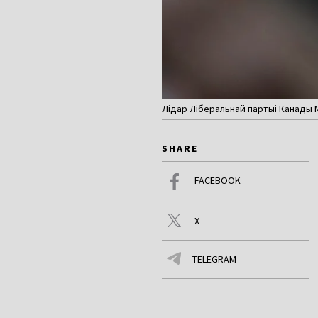
Лідар Ліберальнай партыі Канады М
SHARE
FACEBOOK
X
TELEGRAM