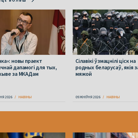
ІЦЕ БОЛЬШ
нка»: новы праект
Сілавікі ўзмацнілі ціск на
чнай дапамогі для тых,
родных беларусаў, якія з
жыве за МКАДам
мяжой
НЯ 2026
НАВІНЫ
09 ЖНІЎНЯ 2026
НАВІНЫ