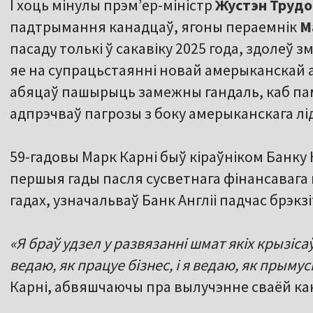
І хоць мінулы прэм’ер-міністр
Жустэн Труд
падтрымання канадцаў, ягоны пераемнік
М
пасаду толькі ў сакавіку 2025 года, здолеў 
яе на супрацьстаянні новай амерыканскай а
абяцаў пашырыць замежны гандаль, каб па
адпрэчваў пагрозы з боку амерыканскага лі
59-гадовы Марк Карні быў кіраўніком Банку 
першыя гады пасля сусветнага фінансавага к
гадах, узначальваў Банк Англіі падчас брэкзі
«Я браў удзел у развязанні шмат якіх крызіса
ведаю, як працуе бізнес, і я ведаю, як прымус
Карні, абвяшчаючы пра вылучэнне сваёй к