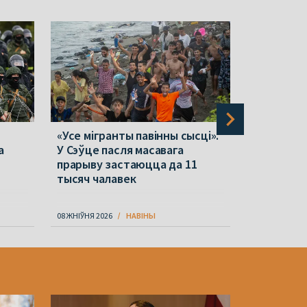
«Усе мігранты павінны сысці».
Зяленскі 
а
У Сэўце пасля масавага
40-дзённ
прарыву застаюцца да 11
на Расею: 
тысяч чалавек
праблемы
08 ЖНІЎНЯ 2026
НАВІНЫ
09 ЖНІЎНЯ 202