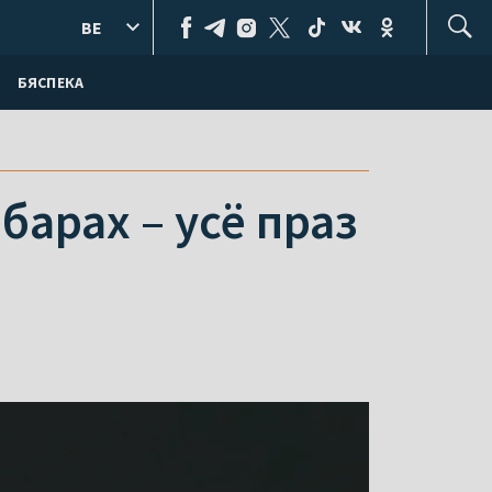
BE
БЯСПЕКА
барах – усё праз