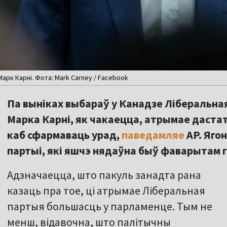
арк Карні. Фота: Mark Carney / Facebook
Па выніках выбараў у Канадзе Ліберальная
Марка Карні, як чакаецца, атрымае даста
каб сфармаваць урад,
паведамляе
AP. Яго
партыі, які яшчэ нядаўна быў фаварытам г
Адзначаецца, што пакуль занадта рана
казаць пра тое, ці атрымае Ліберальная
партыя большасць у парламенце. Тым не
менш, відавочна, што палітычны