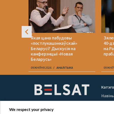
? Які
Якая цана пабудовы
Зялен
жалі на
«постлукашэнкаўскай»
40-д
Беларусі? Дыскусія на
на Ра
канферэнцыі «Новая
праб
Беларусь»
09 ЖНІЎНЯ 2026
АНАЛІТЫКА
09 ЖНІЎ
Item
1
Катэго
of
Навін
10
Вайна
Мерка
We respect your privacy