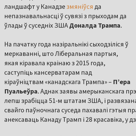
ландшафт у Канадзе
змяніўся
да
непазнавальнасці ў сувязі з прыходам да
ўлады ў суседніх ЗША
Доналда Трампа
.
На пачатку года назіральнікі сыходзіліся ў
меркаванні, што Ліберальная партыя,
якая кіравала краінаю з 2015 года,
саступіць кансерватарам пад
кіраўніцтвам «канадскага Трампа» –
Пʼера
Пуальеўра
. Аднак заявы амерыканскага прэ
лепш зрабіцца 51-м штатам ЗША, і развязан
свайго паўночнага суседа пахавалі гэтыя п
анексаваць Канаду Трамп і 28 красавіка, у д