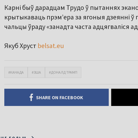
Карні быў дарадцам Трудо ў пытаннях эканом
крытыкаваць прэмʼера за ягоныя дзеянні ў 
чальцы ўраду «занадта часта адцягваліся ад 
Якуб Хруст
belsat.eu
#КАНАДА
#ЗША
#ДОНАЛД ТРАМП
SHARE ON FACEBOOK