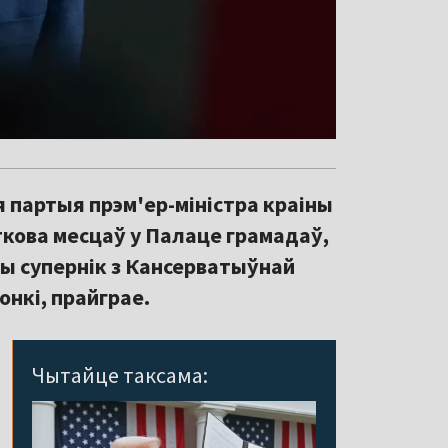
 партыя прэм'ер-міністра краіны
ткова месцаў у Палаце грамадаў,
ны супернік з Кансерватыўнай
онкі, прайграе.
Чытайце таксама: