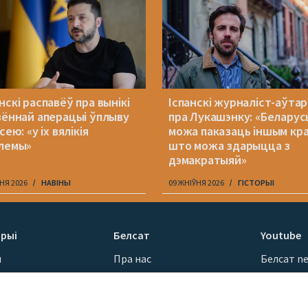
скі распавёў пра вынікі
Іспанскі журналіст-аўтар 
зённай аперацыі ўплыву
пра Лукашэнку: «Беларус
сею: «у іх вялікія
можа паказаць іншым кра
лемы»
што можа здарыцца з
дэмакратыяй»
НЯ 2026
НАВІНЫ
09 ЖНІЎНЯ 2026
ГІСТОРЫІ
рыі
Белсат
Youtube
ы
Пра нас
Белсат n
Кантакты
Белсат Sh
ванні
Місія
Белсат Li