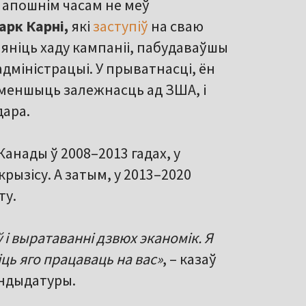
о
апошнім часам не меў
арк Карні,
які
заступіў
на сваю
змяніць хаду кампаніі, пабудаваўшы
дміністрацыі. У прыватнасці, ён
меншыць залежнасць ад ЗША, і
дара.
Канады ў 2008–2013 гадах, у
рызісу. А затым, у 2013–2020
ту.
ў і выратаванні дзвюх эканомік. Я
іць яго працаваць на вас»
, – казаў
андыдатуры.