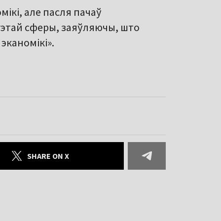
ікі, але пасля пачаў
гэтай сферы, заяўляючы, што
эканомікі».
SHARE ON X