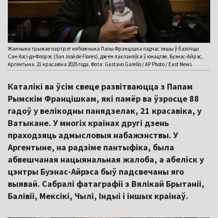
Жанчына трымае партрэт нябожчыка Папы Францішка падчас імшы ў базіліцы
Сан-Хосі-дэ-Флорэс (San José de Flores), дзе ён пакланяўся ў юнацтве. Буэнас-Айрэс,
Аргентына. 21 красавіка 2025 года. Фота: Gustavo Garello / AP Photo / East News
Каталікі ва ўсім свеце развітваюцца з Папам
Рымскім Францішкам, які памёр ва ўзросце 88
гадоў у велікодны панядзелак, 21 красавіка, у
Ватыкане. У многіх краінах другі дзень
праходзяць адмысловыя набажэнствы. У
Аргентыне, на радзіме пантыфіка, была
абвешчаная нацыянальная жалоба, а абеліск у
цэнтры Буэнас-Айрэса быў падсвечаны яго
выявай. Сабралі фатаграфіі з Вялікай Брытаніі,
Балівіі, Мексікі, Чылі, Індыі і іншых краінаў.