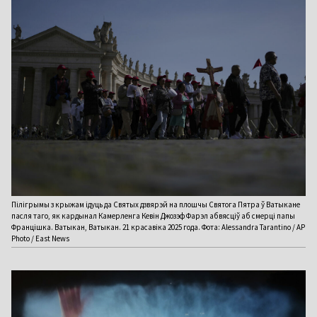
Пілігрымы з крыжам ідуць да Святых дзвярэй на плошчы Святога Пятра ў Ватыкане
пасля таго, як кардынал Камерленга Кевін Джозэф Фарэл абвясціў аб смерці папы
Францішка. Ватыкан, Ватыкан. 21 красавіка 2025 года. Фота: Alessandra Tarantino / AP
Photo / East News