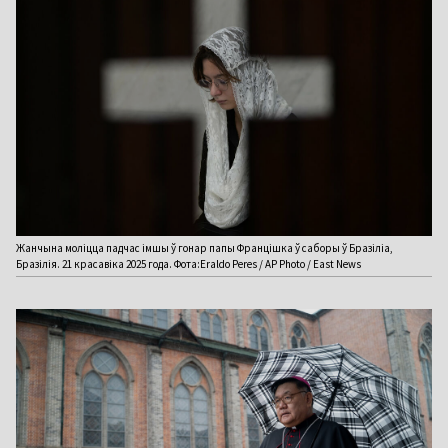
Жанчына моліцца падчас імшы ў гонар папы Францішка ў саборы ў Бразіліа,
Бразілія. 21 красавіка 2025 года. Фота:Eraldo Peres / AP Photo / East News