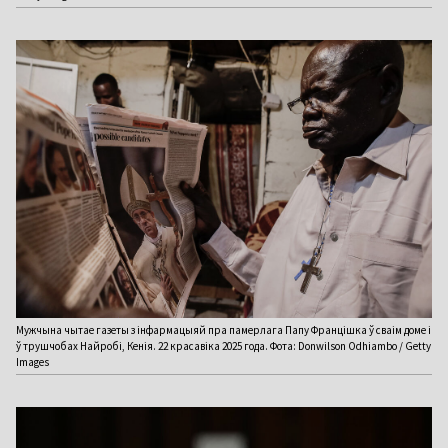
Мужчына чытае газеты з інфармацыяй пра памерлага Папу Францішка ў сваім доме і
ў трушчобах Найробі, Кенія. 22 красавіка 2025 года. Фота: Donwilson Odhiambo / Getty
Images