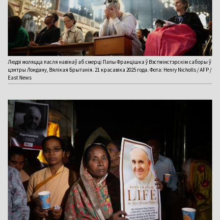
Людзі моляцца пасля навінаў аб смерці Папы Францішка ў Вэстмінстэрскім саборы ў
цэнтры Лондану, Вялікая Брытанія. 21 красавіка 2025 года. Фота: Henry Nicholls / AFP /
East News