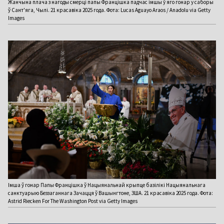
Жанчына плача з нагоды смерці папы Францішка падчас імшы ў яго гонар у саборы
ў Сант'яга, Чылі. 21 красавіка 2025 года. Фота: Lucas Aguayo Araos / Anadolu via Getty
Images
Імша ў гонар Папы Францішка ў Нацыянальнай крыпце базілікі Нацыянальнага
санктуарыю Беззаганнага Зачацця ў Вашынгтоне, ЗША. 21 красавіка 2025 года. Фота:
Astrid Riecken For The Washington Post via Getty Images