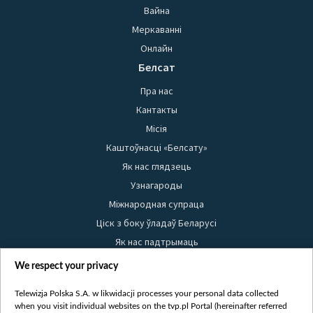
Вайна
Меркаванні
Онлайн
Белсат
Пра нас
Кантакты
Місія
Каштоўнасці «Белсату»
Як нас глядзець
Узнагароды
Міжнародная супраца
Ціск з боку ўладаў Беларусі
Як нас падтрымаць
Правілы выкарыстання матэрыялаў
We respect your privacy
Інфармацыя аб адпраўніку
Telewizja Polska S.A. w likwidacji processes your personal data collected
Бяспека
when you visit individual websites on the tvp.pl Portal (hereinafter referred