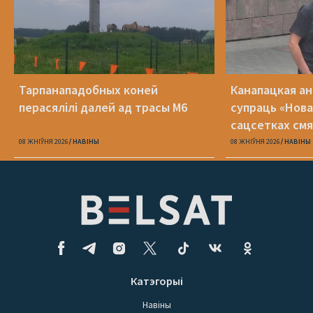
Тарпанападобных коней
Канапацкая а
перасялілі далей ад трасы М6
супраць «Нова
сацсетках см
адзін Пятрухі
08 ЖНІЎНЯ 2026
НАВІНЫ
08 ЖНІЎНЯ 2026
НАВІНЫ
Катэгорыі
Навіны