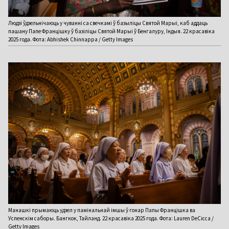
Людзі ўдзельнічаюць у чуванні са свечкамі ў базыліцы Святой Марыі, каб аддаць
пашану Папе Францішку ў базіліцы Святой Марыі ў Бенгалуру, Індыя. 22 красавіка
2025 года. Фота: Abhishek Chinnappa / Getty Images
Манашкі прымаюць удзел у памінальнай імшы ў гонар Папы Францішка ва
Успенскім саборы. Бангкок, Тайланд. 22 красавіка 2025 года. Фота: Lauren DeCicca /
Getty Images