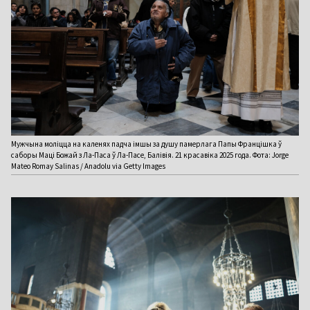
Мужчына моліцца на каленях падча імшы за душу памерлага Папы Францішка ў
саборы Маці Божай з Ла-Паса ў Ла-Пасе, Балівія. 21 красавіка 2025 года. Фота: Jorge
Mateo Romay Salinas / Anadolu via Getty Images