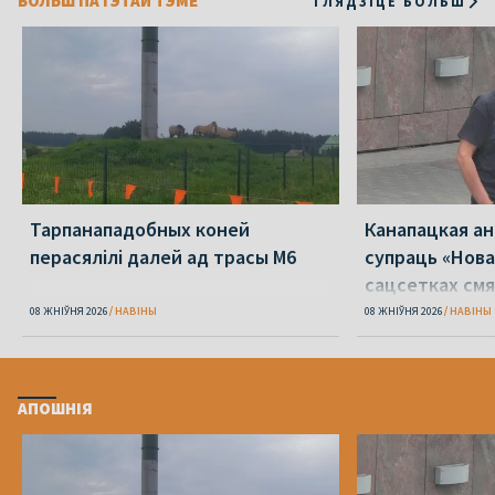
БОЛЬШ ПА ГЭТАЙ ТЭМЕ
ГЛЯДЗІЦЕ БОЛЬШ
Тарпанападобных коней
Канапацкая а
перасялілі далей ад трасы М6
супраць «Нова
сацсетках см
адзін Пятрухі
08 ЖНІЎНЯ 2026
НАВІНЫ
08 ЖНІЎНЯ 2026
НАВІНЫ
АПОШНІЯ