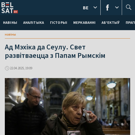
BE
НАВІНЫ
АНАЛІТЫКА
ГІСТОРЫІ
МЕРКАВАННI
АБ'ЕКТЫЎ
ПРАГ
навіны
Ад Мэхіка да Сеулу. Свет
развітваецца з Папам Рымскім
22.04.2025, 19:09