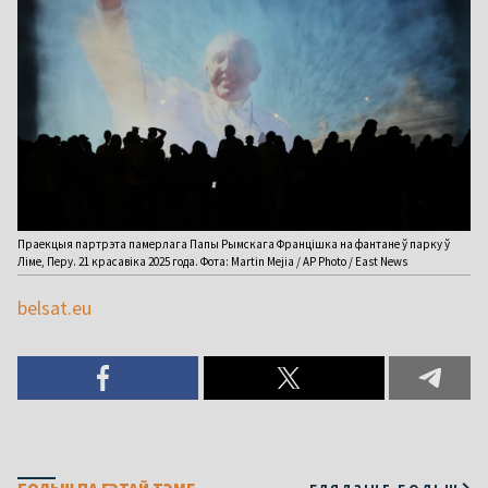
Праекцыя партрэта памерлага Папы Рымскага Францішка на фантане ў парку ў
Ліме, Перу. 21 красавіка 2025 года. Фота: Martin Mejia / AP Photo / East News
belsat.eu