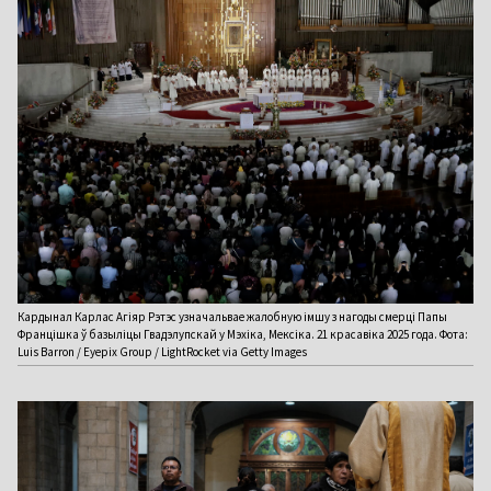
Кардынал Карлас Агіяр Рэтэс узначальвае жалобную імшу з нагоды смерці Папы
Францішка ў базыліцы Гвадэлупскай у Мэхіка, Мексіка. 21 красавіка 2025 года. Фота:
Luis Barron / Eyepix Group / LightRocket via Getty Images