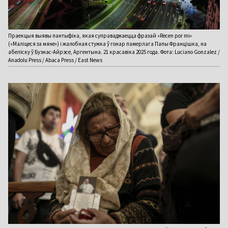
Праекцыя выявы пантыфіка, якая суправаджаецца фразай «Recen por mi»
(«Маліцеся за мяне») і жалобная стужка ў гонар памерлага Папы Францішка, на
абеліску ў Буэнас-Айрэсе, Аргентына. 21 красавіка 2025 года. Фота: Luciano Gonzalez /
Anadolu Press / Abaca Press / East News