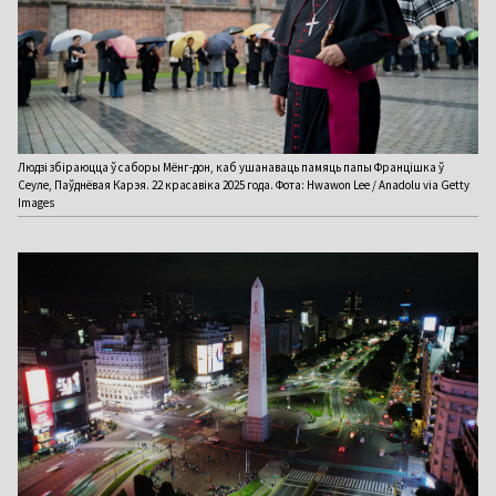
Людзі збіраюцца ў саборы Мёнг-дон, каб ушанаваць памяць папы Францішка ў
Сеуле, Паўднёвая Карэя. 22 красавіка 2025 года. Фота: Hwawon Lee / Anadolu via Getty
Images