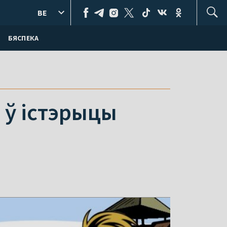
BE
БЯСПЕКА
 ў істэрыцы