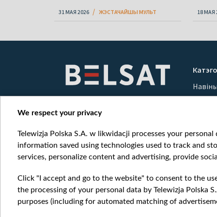
31 МАЯ 2026
ЖЭСТАЧАЙШЫ МУЛЬТ
18 МАЯ 
Катэго
Навін
Вайна
Мерка
We respect your privacy
Онлай
Telewizja Polska S.A. w likwidacji processes your personal d
information saved using technologies used to track and sto
services, personalize content and advertising, provide socia
Click "I accept and go to the website" to consent to the us
the processing of your personal data by Telewizja Polska S.
purposes (including for automated matching of advertiseme