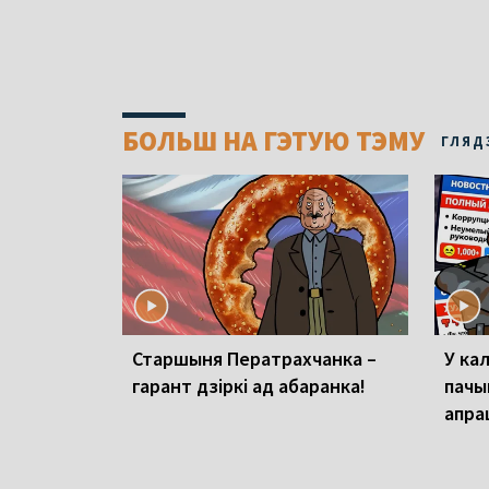
БОЛЬШ НА ГЭТУЮ ТЭМУ
ГЛЯД
Старшыня Ператрахчанка –
У ка
гарант дзіркі ад абаранка!
пачы
апра