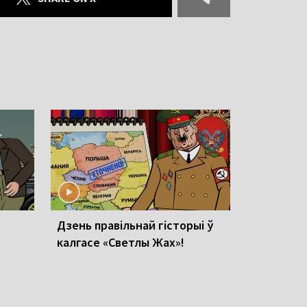
Дзень правільнай гісторыі ў
калгасе «Светлы Жах»!