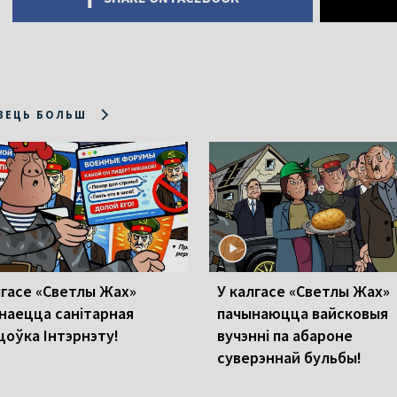
ЗЕЦЬ БОЛЬШ
лгасе «Светлы Жах»
У калгасе «Светлы Жах»
наецца санітарная
пачынаюцца вайсковыя
цоўка Інтэрнэту!
вучэнні па абароне
суверэннай бульбы!