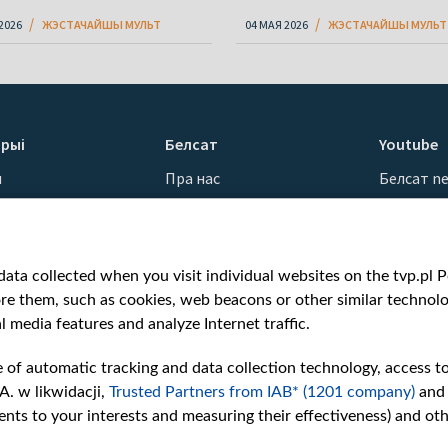
2026
ЖЭСТАЧАЙШЫ МУЛЬТ
04 МАЯ 2026
ЖЭСТАЧАЙШЫ МУЛЬТ
рыі
Белсат
Youtube
ы
Пра нас
Белсат n
Кантакты
Белсат Sh
ванні
Місія
Белсат Li
н
Каштоўнасці «Белсату»
Жэстачай
ata collected when you visit individual websites on the tvp.pl Por
Як нас глядзець
Belsat En
re them, such as cookies, web beacons or other similar technolog
Узнагароды
Biełsat PL
l media features and analyze Internet traffic.
Міжнародная супраца
Белсат N
Ціск з боку ўладаў
Белсат Hi
e of automatic tracking and data collection technology, access t
Беларусі
Белсат Mu
A. w likwidacji,
Trusted Partners from IAB* (1201 company)
and
Як нас падтрымаць
Белсат D
nts to your interests and measuring their effectiveness) and ot
Правілы выкарыстання