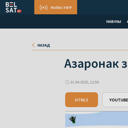
ЖЫВЫ ЭФІР
НАВІНЫ
НАЗАД
Азаронак з
21.04.2025, 12:56
HTML5
YOUTUB