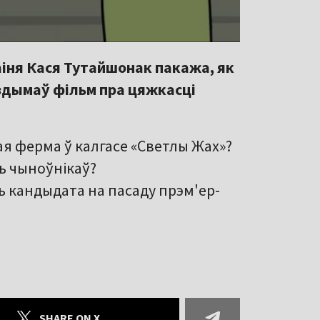
аіня Кася Тутайшонак пакажа, як
здымаў фільм пра цяжкасці
я ферма ў калгасе «Светлы Жах»?
ць чыноўнікаў?
ь кандыдата на пасаду прэм'ер-
SHARE ON X