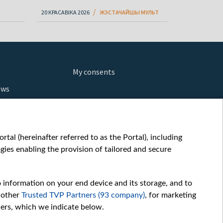
20 КРАСАВІКА 2026
ЖЭСТАЧАЙШЫ МУЛЬТ
My consents
ews
orts
fe
шы мульт
tal (hereinafter referred to as the Portal), including
glish
ies enabling the provision of tailored and secure
ow
story
o information on your end device and its storage, and to
sic
 other
Trusted TVP Partners (93 company)
, for marketing
oc
hers, which we indicate below.