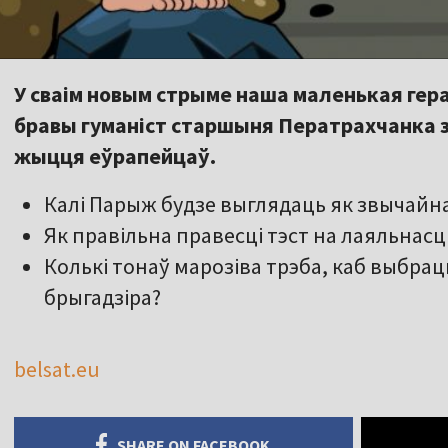
У сваім новым стрыме наша маленькая гер
бравы гуманіст старшыня Ператрахчанка 
жыцця еўрапейцаў.
Калі Парыж будзе выглядаць як звычайна
Як правільна правесці тэст на лаяльнас
Колькі тонаў марозіва трэба, каб выбрац
брыгадзіра?
belsat.eu
SHARE ON FACEBOOK