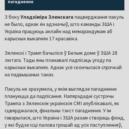
пагадненне
З боку
Уладзіміра Зленскага
пацверджання пакуль
не было, аднак ён адзначыў, што каманды ЗША і
Украіна працуюць анлайн над мемарандумам аб
карысных выкапнях 17 красавіка.
Зяленскі і Трамп бачыліся ў Белым доме ў ЗША 28
лютага. Тады яны планавалі падпісаць угоду па
карысных выкапнях. Аднак усё скончылася спрэчкай
на падвышаных танах.
Пакуль не зразумела, у якім выглядзе пагадненне
плануецца да падпісання. Напярэдадні сустрэчы
Трампа з Зяленскім украінскія СМІ апублікавалі, як
сцвярджалася, фінальны тэкст пагаднення. У ім
гаварылася, што Украіна і ЗША разам створаць фонд,
у які будзе ісці палова грошай ад усіх паступленняў,