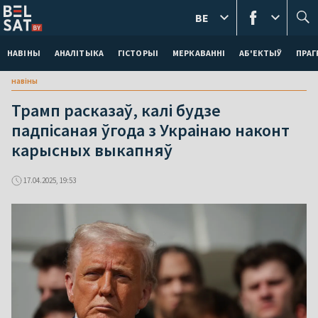
BE
НАВІНЫ
АНАЛІТЫКА
ГІСТОРЫІ
МЕРКАВАННI
АБ'ЕКТЫЎ
ПРАГ
навіны
Трамп расказаў, калі будзе
падпісаная ўгода з Украінаю наконт
карысных выкапняў
17.04.2025, 19:53