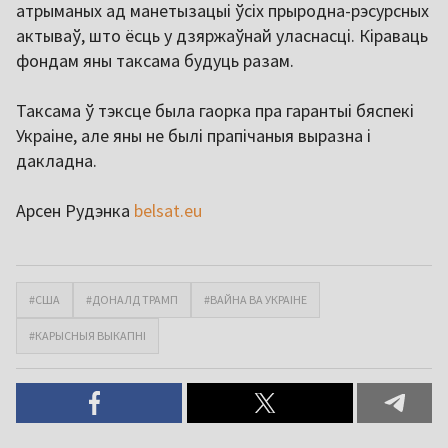
атрыманых ад манетызацыі ўсіх прыродна-рэсурсных
актываў, што ёсць у дзяржаўнай уласнасці. Кіраваць
фондам яны таксама будуць разам.
Таксама ў тэксце была гаорка пра гарантыі бяспекі
Украіне, але яны не былі прапічаныя выразна і
дакладна.
Арсен Рудэнка
belsat.eu
#CША
#ДОНАЛД ТРАМП
#ВАЙНА ВА УКРАІНЕ
#КАРЫСНЫЯ ВЫКАПНІ