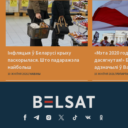
Інфляцыя ў Беларусі крыху
«Мэта 2020 год
паскорылася. Што падаражэла
дасягнутая!» 
найбольш
адзначылі ў 
годнасці
10 ЖНІЎНЯ 2026
НАВІНЫ
10 ЖНІЎНЯ 2026
РЭПАРТ