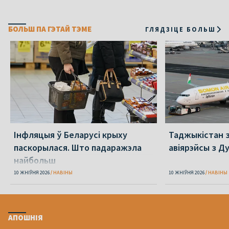
БОЛЬШ ПА ГЭТАЙ ТЭМЕ
ГЛЯДЗІЦЕ БОЛЬШ
Інфляцыя ў Беларусі крыху
Таджыкістан 
паскорылася. Што падаражэла
авіярэйсы з Д
найбольш
10 ЖНІЎНЯ 2026
НАВІНЫ
10 ЖНІЎНЯ 2026
НАВІНЫ
АПОШНІЯ