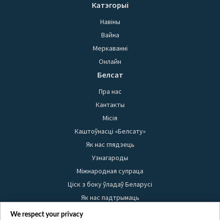
Катэгорыі
Навіны
Вайна
Меркаванні
Онлайн
Белсат
Пра нас
Кантакты
Місія
Каштоўнасці «Белсату»
Як нас глядзець
Узнагароды
Міжнародная супраца
Ціск з боку ўладаў Беларусі
Як нас падтрымаць
Правілы выкарыстання матэрыялаў
We respect your privacy