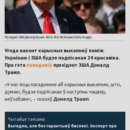
Прэзідэнт ЗША Доналд Трамп. Фота: Win McNamee/Getty Images
Угода наконт карысных выкапняў паміж
Украінаю і ЗША будзе падпісаная 24 красавіка.
Пра гэта
паведаміў
прэзідэнт ЗША Доналд
Трамп.
«У нас ёсць пагадненне аб карысных выкапнях, што,
думаю, будзе падпісанае ў наступны чацвер,
неўзабаве», – сказаў
Доналд Трамп
.
Чытайце таксама:
Выгадна, але без гарантыяў бяспекі. Эксперт пра