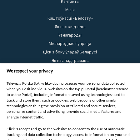
Кантакты
Місія
Каштоўнасці «Белсату»
Як нас глядзець
Узнагароды
Міжнародная супраца
Ціск з боку ўладаў Беларусі
Як нас падтрымаць
Правілы выкарыстання матэрыялаў
We respect your privacy
Інфармацыя аб адпраўніку
Telewizja Polska S.A. w likwidacji processes your personal data collected
Бяспека
when you visit individual websites on the tvp.pl Portal (hereinafter referred
Youtube
to as the Portal), including information saved using technologies used to
track and store them, such as cookies, web beacons or other similar
Белсат news
technologies enabling the provision of tailored and secure services,
personalize content and advertising, provide social media features and
Белсат Shorts
analyze Internet traffic.
Белсат Life
Жэстачайшы мульт
Click "I accept and go to the website" to consent to the use of automatic
tracking and data collection technology, access to information on your end
Belsat English