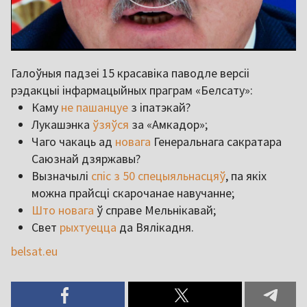
Галоўныя падзеі 15 красавіка паводле версіі
рэдакцыі інфармацыйных праграм «Белсату»:
Каму
не пашанцуе
з іпатэкай?
Лукашэнка
ўзяўся
за «Амкадор»;
Чаго чакаць ад
новага
Генеральнага сакратара
Саюзнай дзяржавы?
Вызначылі
спіс з 50 спецыяльнасцяў
, па якіх
можна прайсці скарочанае навучанне;
Што новага
ў справе Мельнікавай;
Свет
рыхтуецца
да Вялікадня.
belsat.eu