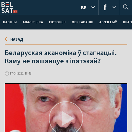
BE
НАВІНЫ
АНАЛІТЫКА
ГІСТОРЫІ
МЕРКАВАННI
АБ'ЕКТЫЎ
ПРАГ
НАЗАД
Беларуская эканоміка ў стагнацыі.
Каму не пашанцуе з іпатэкай?
17.04.2025, 18:48