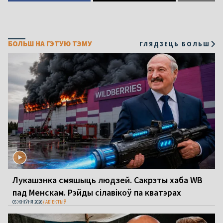
БОЛЬШ НА ГЭТУЮ ТЭМУ
ГЛЯДЗЕЦЬ БОЛЬШ
Лукашэнка смяшыць людзей. Сакрэты хаба WB
пад Менскам. Рэйды сілавікоў па кватэрах
05 ЖНІЎНЯ 2026
АБ'ЕКТЫЎ