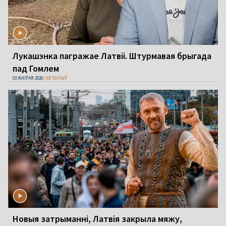
Лукашэнка пагражае Латвіі. Штурмавая брыгада
пад Гомлем
03 ЖНІЎНЯ 2026
АБ'ЕКТЫЎ
Новыя затрыманні, Латвія закрыла мяжу,