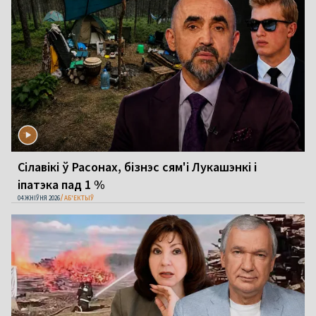
Сілавікі ў Расонах, бізнэс сям'і Лукашэнкі і
іпатэка пад 1 %
04 ЖНІЎНЯ 2026
АБ'ЕКТЫЎ