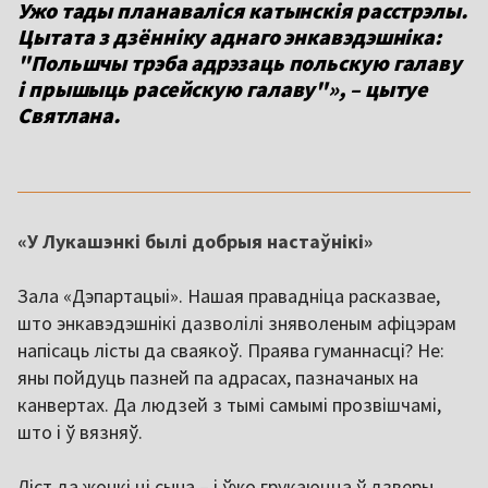
Ужо тады планаваліся катынскія расстрэлы.
Цытата з дзённіку аднаго энкавэдэшніка:
"Польшчы трэба адрэзаць польскую галаву
і прышыць расейскую галаву"», – цытуе
Святлана.
«У Лукашэнкі былі добрыя настаўнікі»
Зала «Дэпартацыі». Нашая правадніца расказвае,
што энкавэдэшнікі дазволілі зняволеным афіцэрам
напісаць лісты да сваякоў. Праява гуманнасці? Не:
яны пойдуць пазней па адрасах, пазначаных на
канвертах. Да людзей з тымі самымі прозвішчамі,
што і ў вязняў.
Ліст да жонкі ці сына – і ўжо грукаюцца ў дзверы