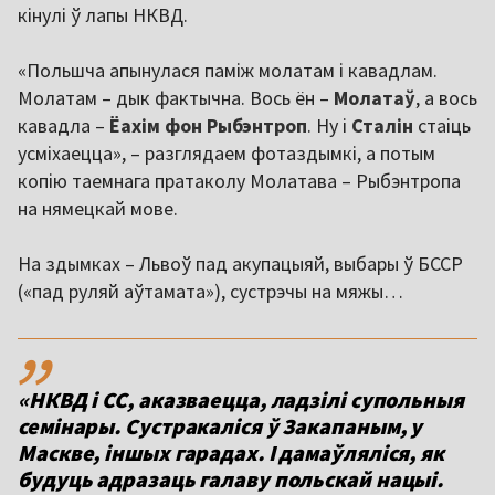
кінулі ў лапы НКВД.
«Польшча апынулася паміж молатам і кавадлам.
Молатам – дык фактычна. Вось ён –
Молатаў
, а вось
кавадла –
Ёахім фон Рыбэнтроп
. Ну і
Сталін
стаіць
усміхаецца», – разглядаем фотаздымкі, а потым
копію таемнага пратаколу Молатава – Рыбэнтропа
на нямецкай мове.
На здымках – Львоў пад акупацыяй, выбары ў БССР
(«пад руляй аўтамата»), сустрэчы на мяжы…
,,
«НКВД і СС, аказваецца, ладзілі супольныя
семінары. Сустракаліся ў Закапаным, у
Маскве, іншых гарадах. І дамаўляліся, як
будуць адразаць галаву польскай нацыі.