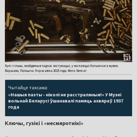
Кулі і гільзы, знойдзеныя падчас эксгумацыі, у экспазіцыі Катынскага музею.
Варшава, Польшча. 9 красавіка 2025 года. Фота: Белсат
Чытайце таксама:
«Нашыя паэты - ніколі не расстраляныя!» У Музеі
вольнай Беларусі ўшанавалі памяць ахвяраў 1937
года
Ключы, гузікі і «несмяротнікі»