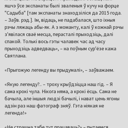
яшчэ ўсе экспанаты былі зваленыя ў кучу на форце
"Садыба" [там экспанаты знаходзіліся да 2015 года.
– Заўв. рэд.]. Ім, відаць, не падабалася, што іхныя
рэчы ляжаць абы-як. А з моманту, калі ў кожнай рэчы
з'явілася сваё месца, перасталі прыходзіць, далі
спакой. Толькі вось гэты чалавек час ад часу
прыходзіць адведваць», – на поўным сур'ёзе кажа
Святлана.
«Прыгожую легенду вы прыдумалі», – заўважаем.
«Якую легенду?.. – троху крыўдзіцца наш гід. – Я
сама крокі чула. Нікога няма, а крокі ёсць. Сама не
бачыла, але іншыя людзі бачылі, і нават цень ягоны
адзін раз наш фатограф зняў. Гэта ніякая не
легенда!»
«Не страшна табе тут працаваць?» – пытаемся.