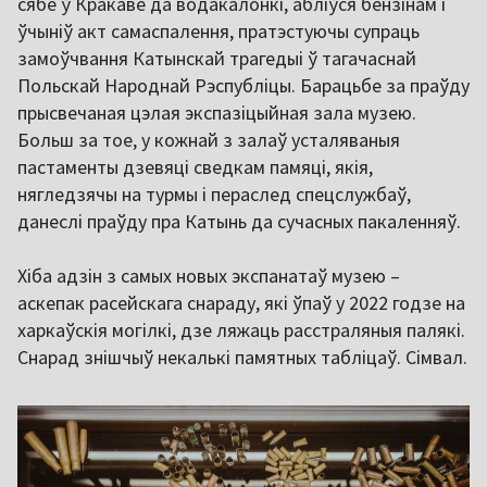
сябе ў Кракаве да водакалонкі, абліўся бензінам і
ўчыніў акт самаспалення, пратэстуючы супраць
замоўчвання Катынскай трагедыі ў тагачаснай
Польскай Народнай Рэспубліцы. Барацьбе за праўду
прысвечаная цэлая экспазіцыйная зала музею.
Больш за тое, у кожнай з залаў усталяваныя
пастаменты дзевяці сведкам памяці, якія,
нягледзячы на турмы і пераслед спецслужбаў,
данеслі праўду пра Катынь да сучасных пакаленняў.
Хіба адзін з самых новых экспанатаў музею –
аскепак расейскага снараду, які ўпаў у 2022 годзе на
харкаўскія могілкі, дзе ляжаць расстраляныя палякі.
Снарад знішчыў некалькі памятных табліцаў. Сімвал.