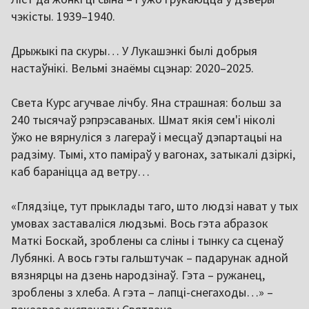
чэкісты. 1939–1940.
Дрыжыкі па скуры… У Лукашэнкі былі добрыя
настаўнікі. Вельмі знаёмы сцэнар: 2020–2025.
Света Курс агучвае лічбу. Яна страшная: больш за
240 тысячаў рэпрэсаваных. Шмат якія сем'і ніколі
ўжо не вярнуліся з лагераў і месцаў дэпартацыі на
радзіму. Тымі, хто паміраў у вагонах, затыкалі дзіркі,
каб бараніцца ад ветру…
«Глядзіце, тут прыклады таго, што людзі нават у тых
умовах заставаліся людзьмі. Вось гэта абразок
Маткі Боскай, зроблены са сліны і тынку са сценаў
Лубянкі. А вось гэты гальштучак – падарунак адной
вязнярцы на дзень народзінаў. Гэта – ружанец,
зроблены з хлеба. А гэта – лапці-снегаходы…» –