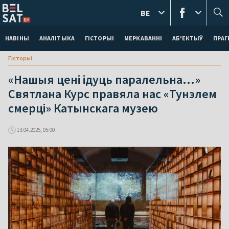
BE
НАВІНЫ
АНАЛІТЫКА
ГІСТОРЫІ
МЕРКАВАННI
АБ'ЕКТЫЎ
ПРАГ
Гісторыі
«Нашыя цені ідуць паралельна…»
Святлана Курс правяла нас «Тунэлем
смерці» Катынскага музею
13.04.2025, 05:00