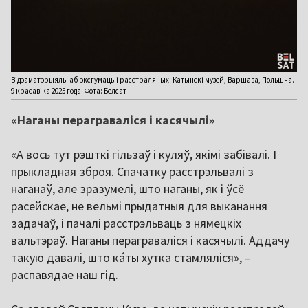
Відэаматэрыялы аб эксгумацыі расстраляных. Катынскі музей, Варшава, Польшча.
9 красавіка 2025 года. Фота: Белсат
«Наганы пераграваліся і касячылі»
«А вось тут рэшткі гільзаў і куляў, якімі забівалі. І
прыкладная зброя. Спачатку расстрэльвалі з
наганаў, але зразумелі, што наганы, як і ўсё
расейскае, не вельмі прыдатныя для выканання
задачаў, і пачалі расстрэльваць з нямецкіх
вальтэраў. Наганы пераграваліся і касячылі. Аддачу
такую давалі, што ка́ты хутка стамляліся», –
распавядае наш гід.