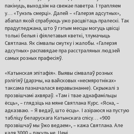
пакінуць, выходзім на свежае паветра. І трапляем
у… «Тунэль смерці». Далей – «Галерэя адсутных»,
абапал якой спрабуюць ужо расцвітаць пралескі. Так
прадугледжана, што ў гэтым месцы могуць цвісці
толькі белыя і фіялетавыя кветкі, тлумачыць
Святлана. Як сімвалы смутку і жалобы. «Галерэя
адсутных» распавядае пра расстраляных людзей
самых розных прафесіяў.
«Катынская эпітафія». Выявы сімвалаў розных
рэлігіяў (дарэчы, на вайсковых «несмяротніках»
таксама пазначалася веравызнанне). Скрыжалі з
прозвішчамі ахвяраў. «Там і твае аднафамільцы
ёсць», – глядзіць на мяне Святлана Курс. «Ясна, –
адказваю. – Я ведаў, што ёсць». І азіраюся на пустую
табліцу беларускага Катынскага спісу… «900
прозвішчаў мы ўжо ведаем», – кажа Святлана. Але
каля 3000 – пакуль не. Цені…