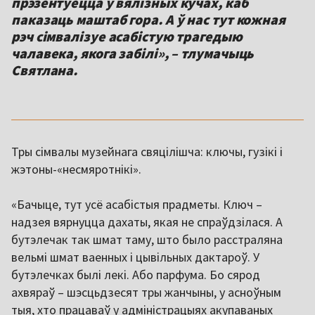
прэзентуецца ў вялізных кучах, каб
паказаць маштаб гора. А ў нас тут кожная
рэч сімвалізуе асабістую трагедыю
чалавека, якога забілі», – тлумачыць
Святлана.
Тры сімвалы музейнага свяцілішча: ключы, гузікі і
жэтоны-«несмяротнікі».
«Бачыце, тут усё асабістыя прадметы. Ключ –
надзея вярнуцца дахаты, якая не спраўдзілася. А
бутэлечак так шмат таму, што было расстраляна
вельмі шмат ваенных і цывільных дактароў. У
бутэлечках былі лекі. Або парфума. Бо сярод
ахвяраў – шэсцьдзесят тры жанчыны, у асноўным
тыя, хто працаваў у адміністрацыях акупаваных