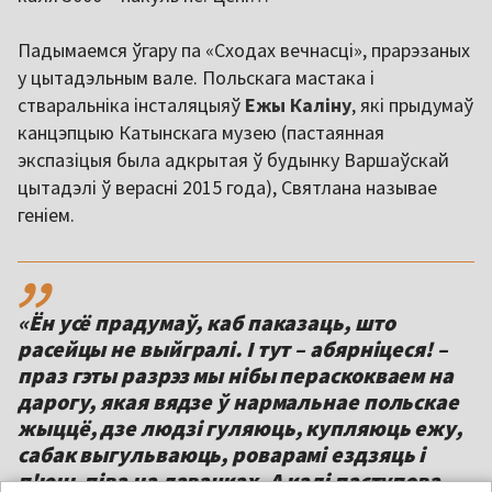
Падымаемся ўгару па «Сходах вечнасці», прарэзаных
у цытадэльным вале. Польскага мастака і
стваральніка інсталяцыяў
Ежы Каліну
, які прыдумаў
канцэпцыю Катынскага музею (пастаянная
экспазіцыя была адкрытая ў будынку Варшаўскай
цытадэлі ў верасні 2015 года), Святлана называе
геніем.
,,
«Ён усё прадумаў, каб паказаць, што
расейцы не выйгралі. І тут – абярніцеся! –
праз гэты разрэз мы нібы пераскокваем на
дарогу, якая вядзе ў нармальнае польскае
жыццё, дзе людзі гуляюць, купляюць ежу,
сабак выгульваюць, роварамі ездзяць і
п'юць піва на лавачках. А калі паступова