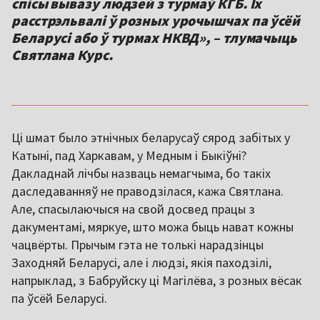
спісы вывазу людзей з турмаў КГБ. Іх
расстрэльвалі ў розных урочышчах па ўсёй
Беларусі або ў турмах НКВД», – тлумачыць
Святлана Курс.
Ці шмат было этнічных беларусаў сярод забітых у
Катыні, пад Харкавам, у Медным і Быкіўні?
Дакладнай лічбы назваць немагчыма, бо такіх
даследаванняў не праводзілася, кажа Святлана.
Але, спасылаючыся на свой досвед працы з
дакументамі, мяркуе, што можа быць нават кожны
чацвёрты. Прычым гэта не толькі нарадзінцы
Заходняй Беларусі, але і людзі, якія паходзілі,
напрыклад, з Бабруйску ці Магілёва, з розных вёсак
па ўсёй Беларусі.