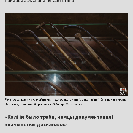
паказвае экспанаты Святлана.
Рэчы расстраляных, знойдзеныя падчас эксгумацыі, у экспазіцыі Катынскага музею.
Варшава, Польшча. 9 красавіка 2025 года. Фота: Белсат
«Калі ім было трэба, немцы дакументавалі
злачынствы дасканала»