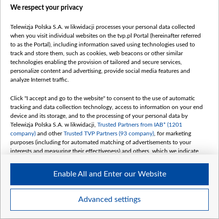
падымаешся – нібы з зямлі вырастае крыж.
We respect your privacy
Як сімвал памяці і надзеі…» – тлумачыць
Telewizja Polska S.A. w likwidacji processes your personal data collected
Святлана Курс.
when you visit individual websites on the tvp.pl Portal (hereinafter referred
to as the Portal), including information saved using technologies used to
track and store them, such as cookies, web beacons or other similar
technologies enabling the provision of tailored and secure services,
personalize content and advertising, provide social media features and
analyze Internet traffic.
Высачэнны крыж пануе над пляцам перад будынкам
Катынскага музею. Побач лунае дзяржаўны сцяг
Click "I accept and go to the website" to consent to the use of automatic
tracking and data collection technology, access to information on your end
Польшчы. 13 красавіка тут адбудуцца вялікія
device and its storage, and to the processing of your personal data by
ўрачыстасці з нагоды Дня памяці ахвяраў
Telewizja Polska S.A. w likwidacji,
Trusted Partners from IAB* (1201
Катынскага расстрэлу. Чакаюць прэзідэнта і
company)
and other
Trusted TVP Partners (93 company)
, for marketing
purposes (including for automated matching of advertisements to your
міністраў. Будзе гучаць адзін з катынскіх званоў…
interests and measuring their effectiveness) and others, which we indicate
Для Святланы гэты дзень будзе гарачым, трэба
below.
рыхтавацца…
Enable All and Enter our Website
The purposes of processing your data by TVP S.A. w likwidacji are as
follows:
Store and/or access information on a device
Advanced settings
Use limited data to select advertising
Create profiles for personalised advertising