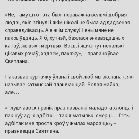
«Не, таму што гэта былі пераважна вельмі добрыя
людзі, якія згінулі і якім ніколі не была аддадзеная
справядлівасць. А я ж ім служу! І яны мяне не
пакрыўдзяць. Я б, хутчэй, баялася энкавэдэшных
катаў, жывых і мёртвых. Вось, і яшчэ тут некалькі
цікавых рэчаў, хадзем, пакажу», – прапаноўвае
Святлана.
Паказвае куртачку ўлана і свой любімы экспанат, які
называе катынскай плашчаніцай. Белая майка,
але…
«Тлушчавоск пранік праз пазванкі маладога хлопца і
пакінуў ад іх адбіткі – такія матылькі смерці… Гэты
адбітак мне проста кроў у жылах марозіць», –
прызнаецца Святлана.