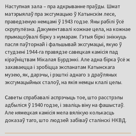
Наступная зала – пра адкрыванне праўды. Шмат
матэрыялаў пра эксгумацыю ў Катынскім лесе,
праведзеную немцамі ў 1943 годзе. Яны рабілі ўсё
скрупулёзна. Дакументавалі кожнае цела, на кожнае
прымацоўвалі бірку з нумарам. Гэтыя біркі знікнуць
пасля паўторнай і фальшывай эксгумацыі, якую ў
студзені 1944-га правядзе савецкая камісія пад
кіраўніцтвам Мікалая Бурдэнкі. Але адна бірка ўсё ж
захаваецца і зробіцца экспанатам Катынскага
музею, як, дарэчы, і рэшткі аднаго з драўляных
эксгумацыйных сталоў, на якія немцы клалі целы.
С
аветы спрабавалі аспрэчыць тое, што расстрэлы
адбыліся ў 1940 годзе, і зваліць віну на фашыстаў.
Але нямецкая камісія мела вялікую колькасць
доказаў таго, што людзей забіваў сталінскі НКВД.
,,