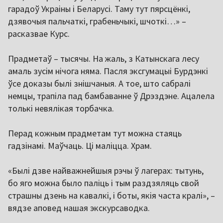
гарадоў Украіны і Беларусі. Таму тут пярсцёнкі,
дзявочыя пальчаткі, грабеньчыкі, шчоткі…» –
расказвае Курс.
Прадметаў – тысячы. На жаль, з Катынскага лесу
амаль зусім нічога няма. Пасля эксгумацыі Бурдэнкі
ўсе доказы былі знішчаныя. А тое, што сабралі
немцы, трапіла пад бамбаванне ў Дрэздэне. Ацалела
толькі невялікая торбачка.
Перад кожным прадметам тут можна стаяць
гадзінамі. Маўчаць. Ці маліцца. Храм.
«Былі дзве найважнейшыя рэчы ў лагерах: тытунь,
бо яго можна было паліць і тым раздзяляць свой
страшны дзень на кавалкі, і боты, якія часта кралі», –
вядзе аповед нашая экскурсаводка.