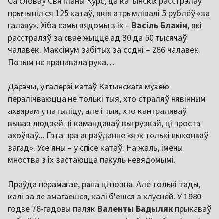
Са словаў Святланы Курс, да катынскіх расстрэлаў
прычыніліся 125 катаў, якія атрымлівалі 5 рублёў «за
галаву». Хіба самы вядомы з іх –
Васіль Блахін
, які
расстраляў за сваё жыццё ад 30 да 50 тысячаў
чалавек. Максімум забітых за содні – 266 чалавек.
Потым не працавала рука…
Дарэчы, у галерэі катаў Катынскага музею
пералічваюцца не толькі тыя, хто страляў нявінным
ахвярам у патыліцу, але і тыя, хто кантраляваў
вываз людзей ці камандаваў выгрузкай, ці проста
ахоўваў... Гэта пра апраўданне «я ж толькі выконваў
загад». Усе яны – у спісе катаў. На жаль, імёны
мноства з іх застаюцца пакуль невядомымі.
Праўда перамагае, рана ці позна. Але толькі тады,
калі за яе змагаешся, калі б'ешся з хлуснёй. У 1980
годзе 76-гадовы паляк
Валенты Бадыляк
прыкаваў