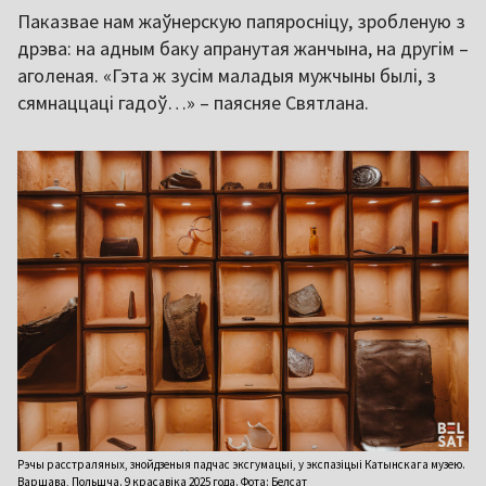
Паказвае нам жаўнерскую папяросніцу, зробленую з
дрэва: на адным баку апранутая жанчына, на другім –
аголеная. «Гэта ж зусім маладыя мужчыны былі, з
сямнаццаці гадоў…» – паясняе Святлана.
Рэчы расстраляных, знойдзеныя падчас эксгумацыі, у экспазіцыі Катынскага музею.
Варшава, Польшча. 9 красавіка 2025 года. Фота: Белсат