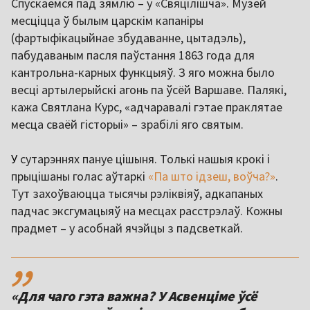
Спускаемся пад зямлю – у «Свяцілішча». Музей
месціцца ў былым царскім капаніры
(фартыфікацыйнае збудаванне, цытадэль),
пабудаваным пасля паўстання 1863 года для
кантрольна-карных функцыяў. З яго можна было
весці артылерыйскі агонь па ўсёй Варшаве. Палякі,
кажа Святлана Курс, «адчаравалі гэтае праклятае
месца сваёй гісторыі» – зрабілі яго святым.
У
сутарэннях пануе цішыня. Толькі нашыя крокі і
прыцішаны голас аўтаркі
«Па што ідзеш, воўча?»
.
Тут захоўваюцца тысячы рэліквіяў, адкапаных
падчас эксгумацыяў на месцах расстрэлаў. Кожны
прадмет – у асобнай ячэйцы з падсветкай.
,,
«Для чаго гэта важна? У Асвенціме ўсё