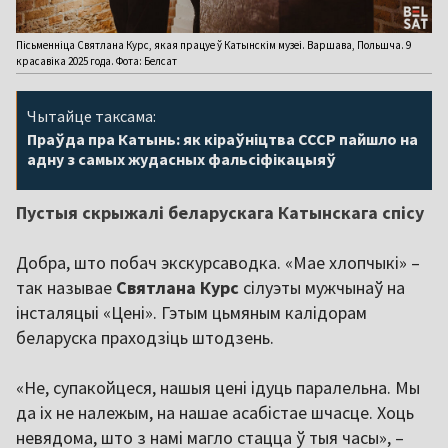
Пісьменніца Святлана Курс, якая працуе ў Катынскім музеі. Варшава, Польшча. 9
красавіка 2025 года. Фота: Белсат
Чытайце таксама:
Праўда пра Катынь: як кіраўніцтва СССР пайшло на
адну з самых жудасных фальсіфікацыяў
Пустыя скрыжалі беларускага Катынскага спісу
Добра, што побач экскурсаводка. «Мае хлопчыкі» –
так называе
Святлана Курс
сілуэты мужчынаў на
інсталяцыі «Цені». Гэтым цьмяным калідорам
беларуска праходзіць штодзень.
«Не, супакойцеся, нашыя цені ідуць паралельна. Мы
да іх не належым, на нашае асабістае шчасце. Хоць
невядома, што з намі магло стацца ў тыя часы», –