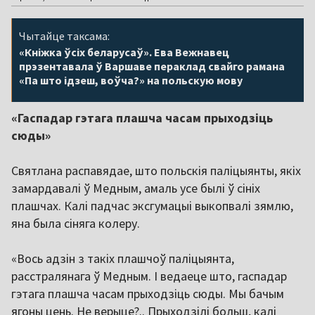
Чытайце таксама:
«Кніжка ўсіх беларусаў». Ева Вежнавец
прэзентавала ў Варшаве пераклад свайго рамана
«Па што ідзеш, воўча?» на польскую мову
«Гаспадар гэтага плашча часам прыходзіць
сюды»
Святлана распавядае, што польскія паліцыянты, якіх
замардавалі ў Медным, амаль усе былі ў сініх
плашчах. Калі падчас эксгумацыі выкопвалі зямлю,
яна была сіняга колеру.
«Вось адзін з такіх плашчоў паліцыянта,
расстралянага ў Медным. І ведаеце што, гаспадар
гэтага плашча часам прыходзіць сюды. Мы бачым
ягоны цень. Не верыце?.. Прыходзілі больш, калі