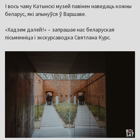
І вось чаму Катынскі музей павінен наведаць кожны
беларус, які апынуўся ў Варшаве.
«Хадзем далей!» – запрашае нас беларуская
пісьменніца і экскурсаводка Святлана Курс.