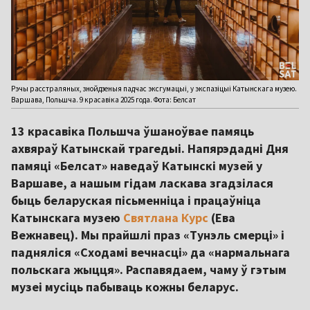
Рэчы расстраляных, знойдзеныя падчас эксгумацыі, у экспазіцыі Катынскага музею.
Варшава, Польшча. 9 красавіка 2025 года. Фота: Белсат
13 красавіка Польшча ўшаноўвае памяць
ахвяраў Катынскай трагедыі. Напярэдадні Дня
памяці «Белсат» наведаў Катынскі музей у
Варшаве, а нашым гідам ласкава згадзілася
быць беларуская пісьменніца і працаўніца
Катынскага музею
Святлана Курс
(Ева
Вежнавец). Мы прайшлі праз «Тунэль смерці» і
падняліся «Сходамі вечнасці» да «нармальнага
польскага жыцця». Распавядаем, чаму ў гэтым
музеі мусіць пабываць кожны беларус.