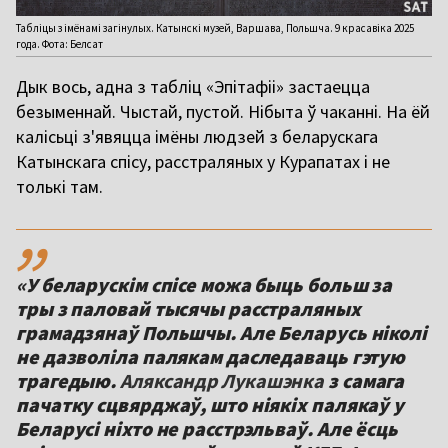
Табліцы з імёнамі загінулых. Катынскі музей, Варшава, Польшча. 9 красавіка 2025
года. Фота: Белсат
Дык вось, адна з табліц «Эпітафіі» застаецца
безыменнай. Чыстай, пустой. Нібыта ў чаканні. На ёй
калісьці з'явяцца імёны людзей з беларускага
Катынскага спісу, расстраляных у Курапатах і не
толькі там.
,,
«У беларускім спісе можа быць больш за
тры з паловай тысячы расстраляных
грамадзянаў Польшчы. Але Беларусь ніколі
не дазволіла палякам даследаваць гэтую
трагедыю.
Аляксандр Лукашэнка
з самага
пачатку сцвярджаў, што ніякіх палякаў у
Беларусі ніхто не расстрэльваў. Але ёсць