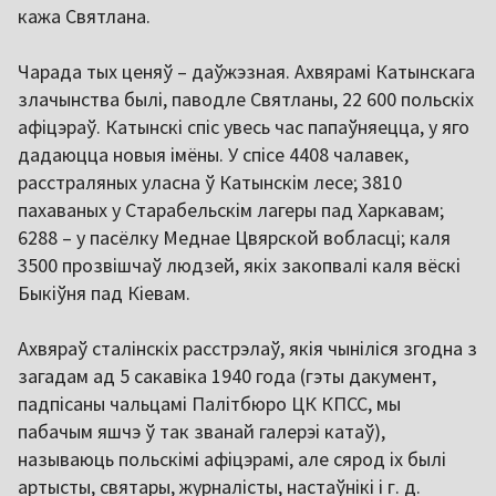
кажа Святлана.
Чарада тых ценяў – даўжэзная. Ахвярамі Катынскага
злачынства былі, паводле Святланы, 22 600 польскіх
афіцэраў. Катынскі спіс увесь час папаўняецца, у яго
дадаюцца новыя імёны. У спісе 4408 чалавек,
расстраляных уласна ў Катынскім лесе; 3810
пахаваных у Старабельскім лагеры пад Харкавам;
6288 – у пасёлку Меднае Цвярской вобласці; каля
3500 прозвішчаў людзей, якіх закопвалі каля вёскі
Быкіўня пад Кіевам.
Ахвяраў сталінскіх расстрэлаў, якія чыніліся згодна з
загадам ад 5 сакавіка 1940 года (гэты дакумент,
падпісаны чальцамі Палітбюро ЦК КПСС, мы
пабачым яшчэ ў так званай галерэі катаў),
называюць польскімі афіцэрамі, але сярод іх былі
артысты, святары, журналісты, настаўнікі і г. д.