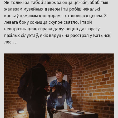
Як толькі за табой закрываюцца цяжкія, абабітыя
жалезам музейныя дзверы і ты робіш некалькі
крокаў цьмяным калідорам – становішся ценем. З
левага боку сочыцца скупое святло, і твой
невыразны цень справа далучаецца да шэрагу
пахілых сілуэтаў, якіх вядуць на расстрэл у Катынскі
лес…