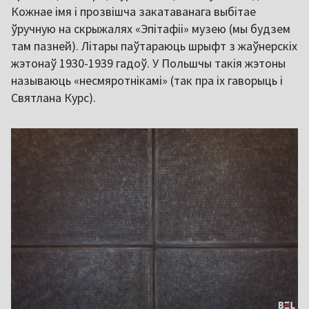
Кожнае імя і прозвішча закатаванага выбітае
ўручную на скрыжалях «Эпітафіі» музею (мы будзем
там пазней). Літары паўтараюць шрыфт з жаўнерскіх
жэтонаў 1930-1939 гадоў. У Польшчы такія жэтоны
называюць «несмяротнікамі» (так пра іх гаворыць і
Святлана Курс).