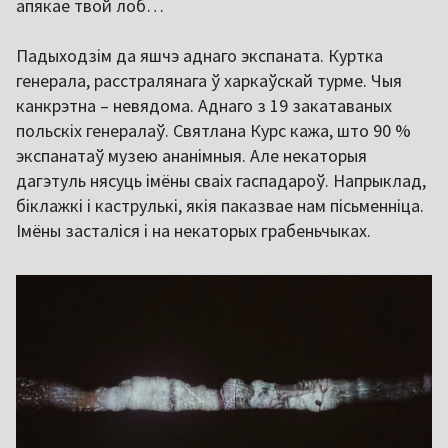
апякае твой лоб…
Падыходзім да яшчэ аднаго экспаната. Куртка
генерала, расстралянага ў харкаўскай турме. Чыя
канкрэтна – невядома. Аднаго з 19 закатаваных
польскіх генералаў. Святлана Курс кажа, што 90 %
экспанатаў музею ананімныя. Але некаторыя
дагэтуль нясуць імёны сваіх гаспадароў. Напрыклад,
біклажкі і каструлькі, якія паказвае нам пісьменніца.
Імёны засталіся і на некаторых грабеньчыках.