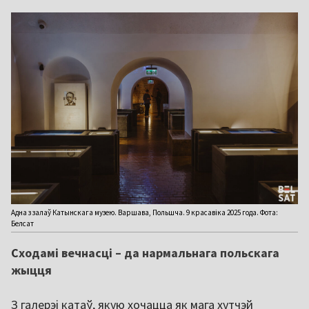
Адна з залаў Катынскага музею. Варшава, Польшча. 9 красавіка 2025 года. Фота:
Белсат
С
ходамі вечнасці – да нармальнага польскага
жыцця
З галерэі катаў, якую хочацца як мага хутчэй