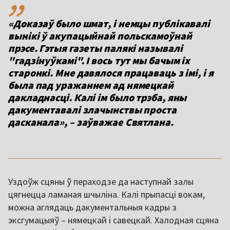
«Доказаў было шмат, і немцы публікавалі
вынікі ў акупацыйнай польскамоўнай
прэсе. Гэтыя газеты палякі называлі
"гадзінуўкамі". І вось тут мы бачым іх
старонкі. Мне давялося працаваць з імі, і я
была пад уражаннем ад нямецкай
дакладнасці. Калі ім было трэба, яны
дакументавалі злачынствы проста
дасканала», – заўважае Святлана.
Уздоўж сцяны ў пераходзе да наступнай залы
цягнецца ламаная шчыліна. Калі прыпасці вокам,
можна аглядаць дакументальныя кадры з
эксгумацыяў – нямецкай і савецкай. Халодная сцяна