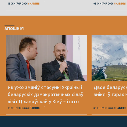
яшчэ трэба зрабіць
08 ЖНІЎНЯ 2026
НАВІНЫ
08 ЖНІЎНЯ 2026
НАВІНЫ
АПОШНІЯ
Як ужо змяніў стасункі Украіны і
Двое беларуск
беларускіх дэмакратычных сілаў
зніклі ў гара
візіт Ціханоўскай у Кіеў – і што
яшчэ трэба зрабіць
08 ЖНІЎНЯ 2026
НАВІНЫ
08 ЖНІЎНЯ 2026
НАВІНЫ