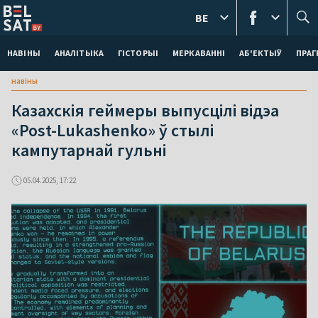
BE
НАВІНЫ
АНАЛІТЫКА
ГІСТОРЫІ
МЕРКАВАННI
АБ'ЕКТЫЎ
ПРАГ
навіны
Казахскія геймеры выпусцілі відэа
«Post-Lukashenko» ў стылі
кампутарнай гульні
05.04.2025, 17:22