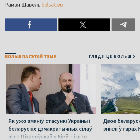
Раман Шавель
belsat.eu
БОЛЬШ ПА ГЭТАЙ ТЭМЕ
ГЛЯДЗІЦЕ БОЛЬШ
Як ужо змяніў стасункі Украіны і
Двое беларуск
беларускіх дэмакратычных сілаў
зніклі ў гара
візіт Ціханоўскай у Кіеў – і што