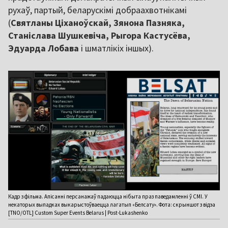
рухаў, партый, беларускімі добраахвотнікамі
(
Святланы Ціханоўскай, Зянона Пазняка,
Станіслава Шушкевіча, Рыгора Кастусёва,
Эдуарда Лобава
і шматлікіх іншых).
Кадр з фільма. Апісанні персанажаў падаюцца нібыта праз паведамленні ў СМІ. У
некаторых выпадках выкарыстоўваецца лагатып «Белсату». Фота: скрыншот з відэа
[TNO/OTL] Custom Super Events Belarus | Post-Lukashenko