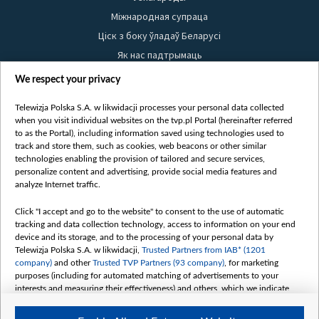
Міжнародная супраца
Ціск з боку ўладаў Беларусі
Як нас падтрымаць
Правілы выкарыстання матэрыялаў
We respect your privacy
Інфармацыя аб адпраўніку
Telewizja Polska S.A. w likwidacji processes your personal data collected
Бяспека
when you visit individual websites on the tvp.pl Portal (hereinafter referred
Youtube
to as the Portal), including information saved using technologies used to
track and store them, such as cookies, web beacons or other similar
Белсат news
technologies enabling the provision of tailored and secure services,
personalize content and advertising, provide social media features and
Белсат Shorts
analyze Internet traffic.
Белсат Life
Click "I accept and go to the website" to consent to the use of automatic
Жэстачайшы мульт
tracking and data collection technology, access to information on your end
Belsat English
device and its storage, and to the processing of your personal data by
Telewizja Polska S.A. w likwidacji,
Trusted Partners from IAB* (1201
Biełsat PL
company)
and other
Trusted TVP Partners (93 company)
, for marketing
Белсат Now
purposes (including for automated matching of advertisements to your
interests and measuring their effectiveness) and others, which we indicate
Белсат History
below.
Белсат Music