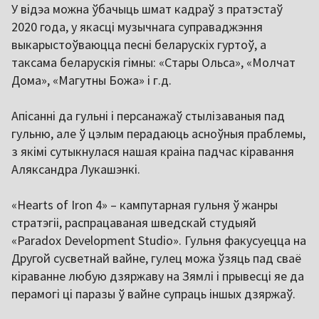
У відэа можна ўбачыць шмат кадраў з пратэстаў
2020 года, у якасці музычнага суправаджэння
выкарыстоўваюцца песні беларускіх гуртоў, а
таксама беларускія гімны: «Стары Ольса», «Молчат
Дома», «Магутны Божа» і г.д.
Апісанні да гульні і персанажаў стылізаваныя пад
гульню, але ў цэлым перадаюць асноўныя праблемы,
з якімі сутыкнулася нашая краіна падчас кіравання
Аляксандра Лукашэнкі.
«Hearts of Iron 4» – кампутарная гульня ў жанры
стратэгіі, распрацаваная шведскай студыяй
«Paradox Development Studio». Гульня факусуецца на
Другой сусветнай вайне, гулец можа ўзяць пад сваё
кіраванне любую дзяржаву на Зямлі і прывесці яе да
перамогі ці паразы ў вайне супраць іншых дзяржаў.