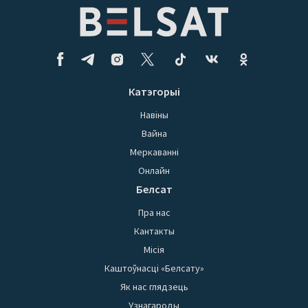
Катэгорыі
Навіны
Вайна
Меркаванні
Онлайн
Белсат
Пра нас
Кантакты
Місія
Каштоўнасці «Белсату»
Як нас глядзець
Узнагароды