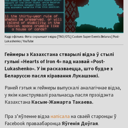
Кадр з фільма. Фота: скрыншот з відэа [TNO/OTL] Custom Super Events Belarus | Post-
Lukashenko / YouTube
Геймеры з Казахстана стварылі відэа ў стылі
гульні «Hearts of Iron 4» пад назвай «Post-
Lukashenko». У ім расказваецца, што будзе з
Беларуссю пасля кіравання Лукашэнкі.
Раней гэтыя ж геймеры выпускалі аналагічнае відэа,
у якім канструявалі рэальнасць пасля прэзідэнта
Казахстана
Касым-Жамарта Такаева.
Пра з’яўленне відэа
напісала
на сваёй старонцы ў
Facebook праваабаронца
Яўгенія Доўгая
.