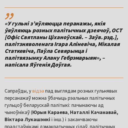
,,
«У гульні з’яўляюцца перанажы, якія
ўяўляюць розных палітычных дзеячоў, ОСТ
[Офіс Святланы Ціханоўскай. – Заўв. рэд.],
палітзняволенага Ігара Аліневіча, Мікалая
Статкевіча, Паўла Севярынца і
палітвязынку Алану Гебрэмарыям», –
напісала Яўгенія Доўгая.
Сапраўды, у
відэа
пад выглядам розных гульнявых
персанажаў можна ўбачыць рэальных палітычных
гульцоў беларускай палітыкі: пачынаючы ад
чыноўнікаў (
Юрыя Караева
,
Наталлі Качанавай,
Віктара Лукашэнкі
і інш.) і заканчваючы
прадстаўнікамі дэмакратычных сілаў, палітычных