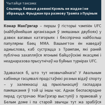
Чытайце таксама:
Спыняць баявыя дзеянні Крэмль не жадае і не
збіраецца. Фрыдман пра размову Трампа з Пуціным
Конар МакГрэгар
– першы ў гісторыі чэмпіён UFC
(найбуйнейшая арганізацыя ў змяшаных двубоях) у
дзвюх вагавых катэгорыях і бясспрэчна найбольш
папулярны баец ММА. Вашынгтон ён наведаў
адмыслова, каб сустрэцца з Трампам, які раней
публічна захапляўся ягонымі байцоўскімі якасцямі і
неаднаразова прысутнічаў на буйных турнірах UFC.
Здавалася б, што тут незвычайнага? У Авальным
кабінеце гасцявалі прадстаўнікі розных відаў спорту
– у залежнасці ад прыхільнасцяў гаспадара
памяшкання ў той ці іншы час. Аднак беспасярэдне
перад сустрэчаю МакГрэгар выступіў з прамовай у
Белым доме і па старой звычцы тут жа зрабіўся