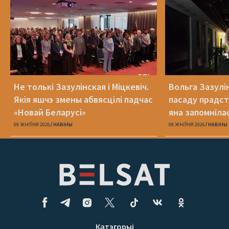
Не толькі Зазулінская і Міцкевіч.
Вольга Зазулі
Якія яшчэ змены абвясцілі падчас
пасаду прадст
«Новай Беларусі»
яна запомніла
09 ЖНІЎНЯ 2026
НАВІНЫ
09 ЖНІЎНЯ 2026
НАВІНЫ
Катэгорыі