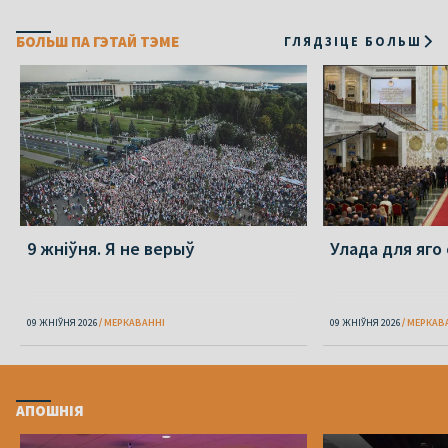
БОЛЬШ ПА ГЭТАЙ ТЭМЕ
ГЛЯДЗІЦЕ БОЛЬШ
9 жніўня. Я не верыў
Улада для яго
09 ЖНІЎНЯ 2026
МЕРКАВАННI
09 ЖНІЎНЯ 2026
МЕРКАВ
АПОШНІЯ