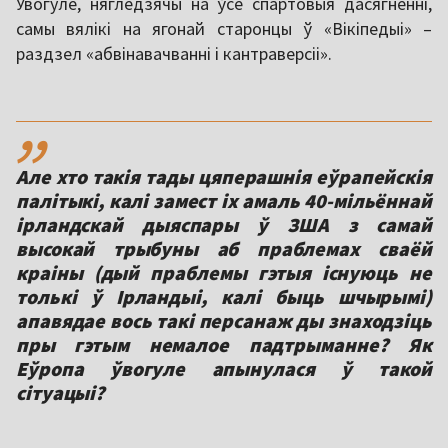
Увогуле, нягледзячы на ўсе спартовыя дасягненні,
самы вялікі на ягонай старонцы ў «Вікіпедыі» –
раздзел «абвінавачванні і кантраверсіі».
,,
Але хто такія тады цяперашнія еўрапейскія
палітыкі, калі замест іх амаль 40-мільённай
ірландскай дыяспары ў ЗША з самай
высокай трыбуны аб праблемах сваёй
краіны (дый праблемы гэтыя існуюць не
толькі ў Ірландыі, калі быць шчырымі)
апавядае вось такі персанаж ды знаходзіць
пры гэтым немалое падтрыманне? Як
Еўропа ўвогуле апынулася ў такой
сітуацыі?