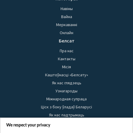
Навіны
Вайна
Меркаванні
Онлайн
Белсат
Пра нас
Кантакты
Місія
Каштоўнасці «Белсату»
Як нас глядзець
Узнагароды
Міжнародная супраца
Ціск з боку ўладаў Беларусі
Як нас падтрымаць
Правілы выкарыстання матэрыялаў
We respect your privacy
Інфармацыя аб адпраўніку