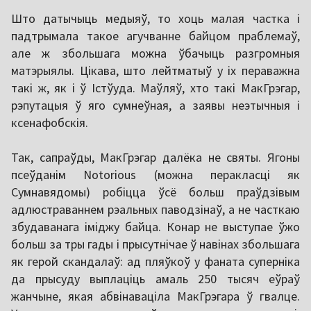
Што датычыць медыяў, то хоць малая частка і
падтрымала такое агучванне байцом праблемаў,
але ж збольшага можна ўбачыць разгромныя
матэрыялы. Цікава, што лейтматыў у іх пераважна
такі ж, як і ў Істўуда. Маўляў, хто такі МакГрэгар,
рэпутацыя ў яго сумнеўная, а заявы неэтычныя і
ксенафобскія.
Так, сапраўды, МакГрэгар далёка не святы. Ягоны
псеўданім Notorious (можна перакласці як
Сумнавядомы) робіцца ўсё больш праўдзівым
адлюстраваннем рэальных паводзінаў, а не часткаю
збудаванага іміджу байца. Конар не выступае ўжо
больш за тры гады і прысутнічае ў навінах збольшага
як герой скандалаў: ад пляўкоў у фаната суперніка
да прысуду выплаціць амаль 250 тысяч еўраў
жанчыне, якая абвінаваціла МакГрэгара ў гвалце.