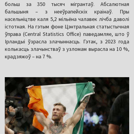
больш за 350 тысяч мігрантаў. Абсалютная
бальшыня – з нееўрапейскіх краінаў. Пры
насельніцтве каля 5,2 мільёна чалавек лічба даволі
істотная. На гэтым фоне Цэнтральная статыстычная
ўправа (Central Statistics Office) паведамляе, што ў
Ірландыі ўзрасла злачыннасць. Гэтак, з 2023 года
колькасць злачынстваў з узломам вырасла на 10 %,
крадзяжоў – на 7 %.