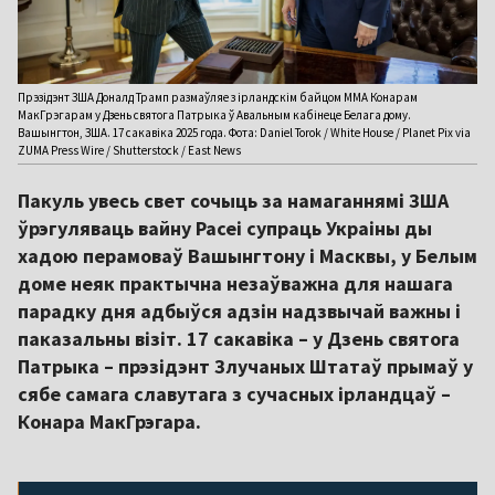
Прэзідэнт ЗША Доналд Трамп размаўляе з ірландскім байцом ММА Конарам
МакГрэгарам у Дзень святога Патрыка ў Авальным кабінеце Белага дому.
Вашынгтон, ЗША. 17 сакавіка 2025 года. Фота: Daniel Torok / White House / Planet Pix via
ZUMA Press Wire / Shutterstock / East News
Пакуль увесь свет сочыць за намаганнямі ЗША
ўрэгуляваць вайну Расеі супраць Украіны ды
хадою перамоваў Вашынгтону і Масквы, у Белым
доме неяк практычна незаўважна для нашага
парадку дня адбыўся адзін надзвычай важны і
паказальны візіт. 17 сакавіка – у Дзень святога
Патрыка – прэзідэнт Злучаных Штатаў прымаў у
сябе самага славутага з сучасных ірландцаў –
Конара МакГрэгара.