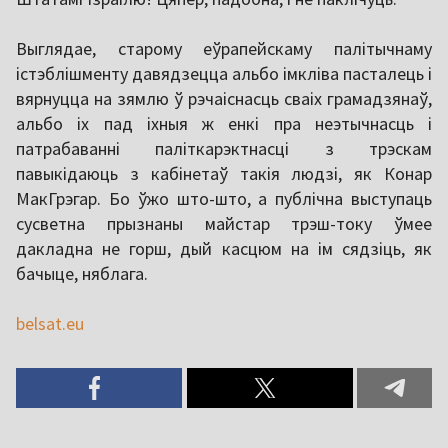
Выглядае, старому еўрапейскаму палітычнаму
істэблішменту давядзецца альбо імкліва пасталець і
вярнуцца на зямлю ў рэчаіснасць сваіх грамадзянаў,
альбо іх пад іхныя ж енкі пра неэтычнасць і
патрабаванні паліткарэктнасці з трэскам
павыкідаюць з кабінетаў такія людзі, як Конар
МакГрэгар. Бо ўжо што-што, а публічна выступаць
сусветна прызнаны майстар трэш-току ўмее
дакладна не горш, дый касцюм на ім сядзіць, як
бачыце, няблага.
belsat.eu