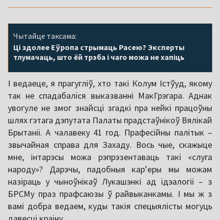
Чытайце таксама:
Ці здолее Еўропа стрымаць Расею? Эксперты
тлумачаць, што ёй трэба і чаго можа не хапіць
І ведаеце, я прагугліў, хто такі Колум Істўуд, якому
так не спадабаліся выказванні МакГрэгара. Аднак
увогуле не змог знайсці згадкі пра нейкі працоўны
шлях гэтага дэпутата Палаты прадстаўнікоў Вялікай
Брытаніі. А чалавеку 41 год. Прафесійны палітык –
звычайная справа для Захаду. Вось чые, скажыце
мне, інтарэсы можа рэпрэзентаваць такі «слуга
народу»? Дарэчы, падобныя кар’еры мы можам
назіраць у чыноўнікаў Лукашэнкі ад ідэалогіі – з
БРСМу праз прафсаюзы ў райвыканкамы. І мы ж з
вамі добра ведаем, куды такія спецыялісты могуць
давесці краіну.