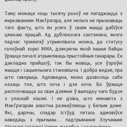
Таму можаце хоць тысячу разоў не пагаджацца з
меркаваннем МакГрэгара, але нельга не прызнаваць
таго факту, што ён усяго ў сваім жыцці дабіўся
цяжкаю працай. Ад дублінскага сантэхніка, якога
падчас трэнінгаў утрымлівала жонка, да статусу
галоўнай зоркі ММА, дзякуючы якой іншыя байцы
ўрэшце пачалі атрымліваць прыстойныя ганарары. Ён
дакладна прайшоў, так бы мовіць, усе ўзроўні
жыцця і сацыяльнага становішча. І добра ведае, пра
што гаворыць. Адпаведна, можа дазволіць сабе
казаць тое, што хоча і дзе хоча. Бо ўрэшце
расплочвацца за свае дзеянні ў выпадку чаго будзе
з уласнай кішэні. І не дзіва, што менавіта з
МакГрэгарам ахвотна размаўляюць у Белым доме.
Які, дарэчы, спадар Істўуд летась адмовіўся
наведаць з прычыны… падтрымання Злучанымі
Штатамі Ізраілю! Цяпер, падобна, і не паклічуць.