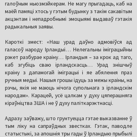
галоўным ньюзмэйкерам. Не магу прыгадаць, каб на
маёй памяці хтось у гэтым будынку з такім сакавітым
акцэнтам і непадробнымі эмоцыямі выдаваў гэтакія
радыкальныя заявы.
Кароткі змест: «Наш урад даўно адмовіўся ад
галасоў народу Ірландыі… Нелегальны іміграцыйны
рэкет разбурае краіну… Ірландыя – за крок ад таго,
каб згубіць сваю ірландскасць… Урад знішчыў
краіну з дапамогай іміграцыі і яе абялення праз
ручныя медыі. Нашыя грошы ідуць за межы краіны, на
рэчы, якія не маюць нічога супольнага з ірландскім
народам». Карацей, усё цалкам у духу цяперашняга
кіраўніцтва ЗША і не ў духу паліткарэктнасці.
Адразу заўважу, што грунтуецца гэтае выказванне ў
тым ліку на сапраўдных звестках. Гэтак, паводле
статыстыкі, за апошнія тры гады ў Ірландыю прыбылі