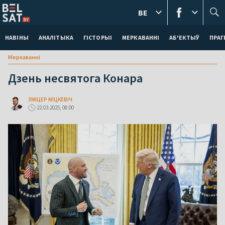
BE
НАВІНЫ
АНАЛІТЫКА
ГІСТОРЫІ
МЕРКАВАННI
АБ'ЕКТЫЎ
ПРАГ
Меркаваннi
Дзень несвятога Конара
ЗМІЦЕР МІЦКЕВІЧ
22.03.2025, 08:00