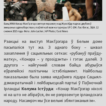
Баец ММА Конар МакГрэгар святкуе перамогу над Жузэ Аўду падчас двубою ў
змешаных адзінаборствах у паўлёгкай вазе на турніры UFC-194. Лас-Вэгас, ЗША. 12
снежня 2015 года. Фота: John Locher / AP Photo / East News
Рэакцыі на выступ МакГрэгара ў Белым доме
пасыпаліся тут жа. З аднаго боку – шквал
захаплення ў сацыяльных сетках: «рубануў праўду-
матку», «Конара – у прэзідэнты» і гэтак далей. З
другога – найгучней словам байца абурыўся
еўрапейскі палітычны істэблішмент. Найбольш
паказальнаю была заява нядаўняга лідара Сацыял-
дэмакратычнай і лейбарысцкай партыі ў Паўночнай
Ірландыі
Колума Істўуда
: «Конар МакГрэгар ніколі
ні на што не абіраўся, ён не рэпрэзентуе ірландскага
народу. Насамрэч мы ўсе вельмі збянтэжаныя ім».