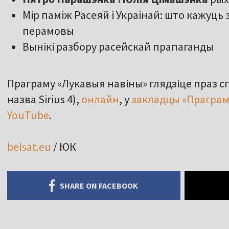
Мір паміж Расеяй і Украінай: што кажуц
перамовы
Вынікі разбору расейскай прапаганды
Праграму «Лукавыя навіны» глядзіце праз с
назва Sirius 4),
онлайн
, у
закладцы «Прагра
YouTube
.
belsat.eu
/ ЮК
SHARE ON FACEBOOK