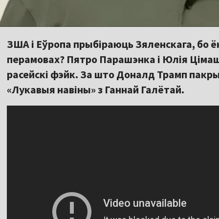
ЗША і Еўропа прыбіраюць Зяленскага, бо ё
перамовах? Пятро Парашэнка і Юлія Цімаш
расейскі фэйк. За што Доналд Трамп пакры
«Лукавыя навіны» з Ганнай Галётай.