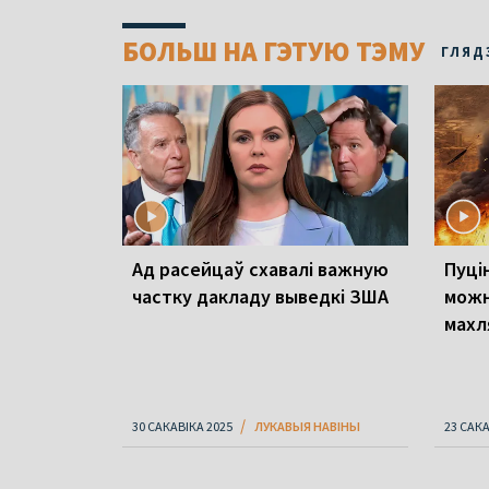
БОЛЬШ НА ГЭТУЮ ТЭМУ
ГЛЯД
Ад расейцаў схавалі важную
Пуцін
частку дакладу выведкі ЗША
можн
махл
30 САКАВІКА 2025
ЛУКАВЫЯ НАВІНЫ
23 САКА