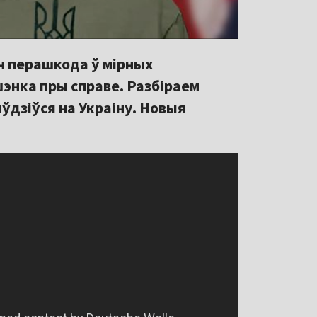
н перашкода ў мірных
энка пры справе. Разбіраем
ўдзіўся на Украіну. Новыя