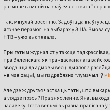
размове са мной назваў Зяленскага "перашк
Так, мінулай восенню. Задоўга да інаўгурац
ягонае перамогі на выбарах у ЗША. Змова су
НТВ – ужо выспявала.
Пры гэтым журналіст у тэксце падкрэслівае
пра Зяленскага як пра «дасканалага вайско
зводзіцца да адмовы весці дыялог з расейц
не мае рацыі, мы падрабязна тлумачылі ў
мі
Але дзе ж другая частка цытаты, што выкары
аглядзе прэсы? Пра знясіленне. Яна, выход
чалавеку. І гэта вельмі выразна прапісана ў