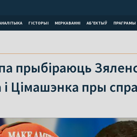
АНАЛІТЫКА
ГІСТОРЫІ
МЕРКАВАННI
АБ'ЕКТЫЎ
ПРАГРАМЫ
па прыбіраюць Зяленс
 і Цімашэнка пры спр