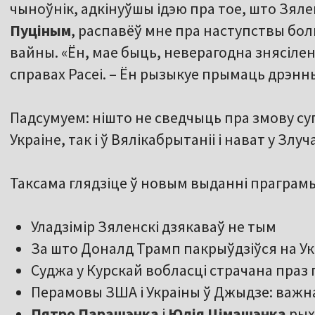
чыноўнік, адкінуўшы ідэю пра тое, што Зял
Пуціным
, распавёў мне пра наступствы бо
вайны. «Ён, мае быць, неверагодна знясіле
справах Расеі. – Ён рызыкуе прымаць дрэнн
Падсумуем: нішто не сведчыць пра змову су
Украіне, так і ў Вялікабрытаніі і нават у Злу
Таксама глядзіце ў новым выданні праграм
Уладзімір Зяленскі дзякаваў не тым
За што Доналд Трамп пакрыўдзіўся на Ук
Суджа у Курскай вобласці страчана праз 
Перамовы ЗША і Украіны ў Джыдзе: важн
Пятро Парашэнка
і
Юлія Цімашэнка
рых