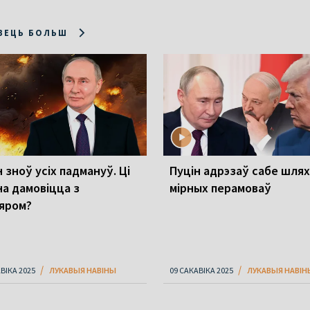
ЗЕЦЬ БОЛЬШ
 зноў усіх падмануў. Ці
Пуцін адрэзаў сабе шлях
а дамовіцца з
мірных перамоваў
яром?
ВІКА 2025
ЛУКАВЫЯ НАВІНЫ
09 САКАВІКА 2025
ЛУКАВЫЯ НАВІН