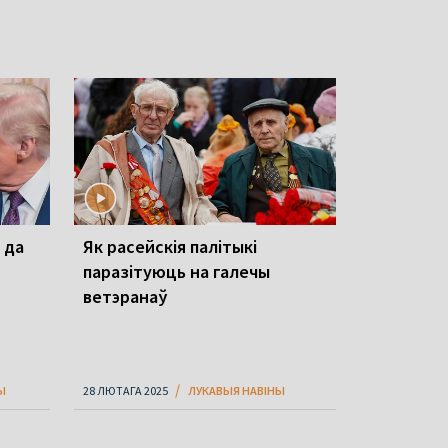
 да
Як расейскія палітыкі
паразітуюць на галечы
ветэранаў
Ы
28 ЛЮТАГА 2025
ЛУКАВЫЯ НАВІНЫ