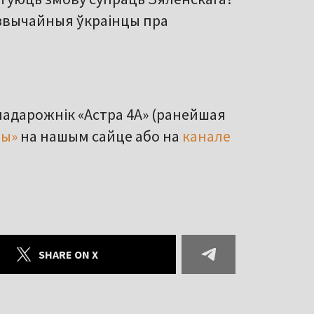
ь звычайныя ўкраінцы пра
падарожнік «Астра 4A» (ранейшая
мы»
на нашым сайце або на
канале
SHARE ON X