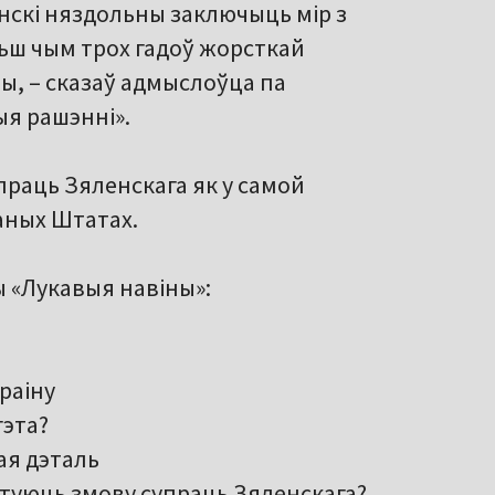
енскі няздольны заключыць мір з
льш чым трох гадоў жорсткай
ны, – сказаў адмыслоўца па
ыя рашэнні».
праць Зяленскага як у самой
чаных Штатах.
ы «Лукавыя навіны»:
раіну
гэта?
ая дэталь
туюць змову супраць Зяленскага?