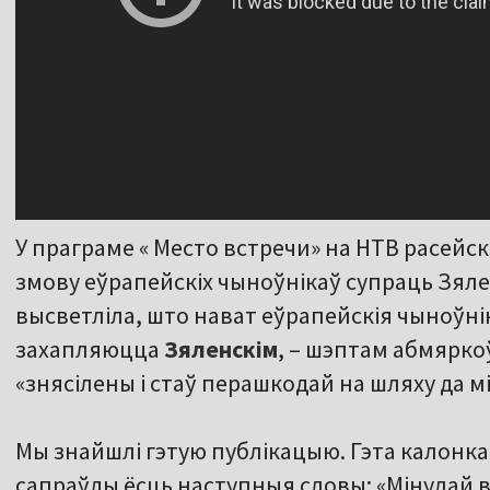
У праграме « Место встречи» на НТВ расейс
змову еўрапейскіх чыноўнікаў супраць Зяле
высветліла, што нават еўрапейскія чыноўнік
захапляюцца
Зяленскім
, – шэптам абмярко
«знясілены і стаў перашкодай на шляху да мі
Мы знайшлі гэтую публікацыю. Гэта калонк
сапраўды ёсць наступныя словы: «Мінулай в