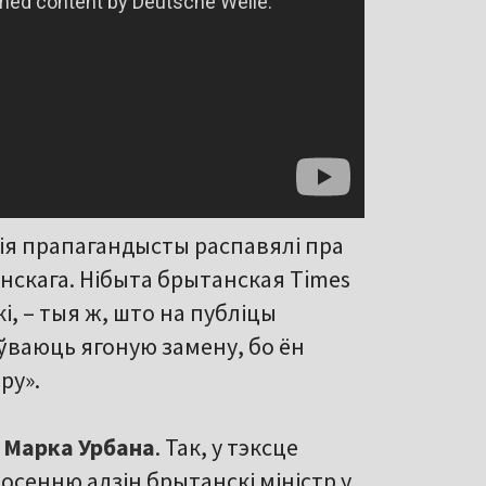
кія прапагандысты распавялі пра
нскага. Нібыта брытанская Times
і, – тыя ж, што на публіцы
ўваюць ягоную замену, бо ён
ру».
а
Марка Урбана
. Так, у тэксце
осенню адзін брытанскі міністр у