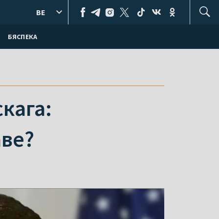
BE
БЯСПЕКА
кага:
аве?