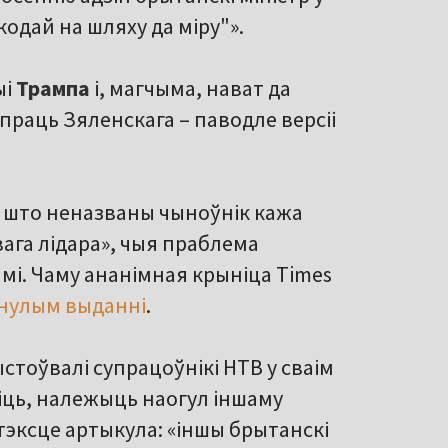
одай на шляху да міру"».
ыі
Трампа
і, магчыма, нават да
праць Зяленскага – паводле версіі
, што неназваны чыноўнік кажа
вага лідара», чыя праблема
амі. Чаму ананімная крыніца Times
нулым выданні
.
стоўвалі супрацоўнікі НТВ у сваім
зіць, належыць наогул іншаму
 тэксце артыкула: «іншы брытанскі