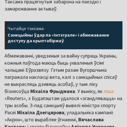
Таксама працягнутыя забарона на паездкі і
замарожванне актываў.
Чытайце таксама:
Санкцыйны ўдар па «Інтэграле» і абмежаванне
доступу да крыптабіржаў
Абмежаванні, уведзеныя за вайну супраць Украіны,
кожныя паўгода маюць быць ухваленыя ўсімі
чальцамі Еўразвязу. Гэтым разам Вугоршчына
пагражала накласці вета, калі з санкцыйных спісаў
не выкрасляць дзевяць асобаў, у тым ліку
бізнесоўца
Міхаіла
Фрыдмана
. У выніку, як
піша
«Reuters», з Будапэштам удалося «згандлявацца» на
тры асобы. З-пад санкцыяў вывелі міністра спорту
Расеі
Міхаіла
Дзегцярова
; уладальніка кампаніі
«Акрон», што вырабляе ўгнаенні,
Вячаслава
Кантара;
і сястру бізнесоўца
Алішэра
Усманава