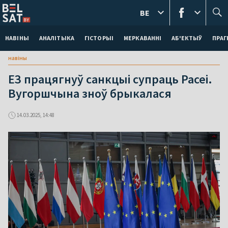
BE
НАВІНЫ
АНАЛІТЫКА
ГІСТОРЫІ
МЕРКАВАННI
АБ'ЕКТЫЎ
ПРАГ
навіны
ЕЗ працягнуў санкцыі супраць Расеі.
Вугоршчына зноў брыкалася
14.03.2025, 14:48