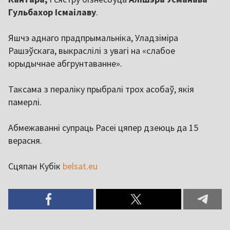
Гульбахор
Ісмаілаву
.
Яшчэ аднаго прадпрымальніка, Уладзіміра
Рашэўскага, выкраслілі з увагі на «слабое
юрыдычнае абгрунтаванне».
Таксама з пераліку прыбралі трох асобаў, якія
памерлі.
Абмежаванні супраць Расеі цяпер дзеюць да 15
верасня.
Сцяпан Кубік
belsat.eu