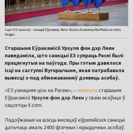
Сцягі ЕЗ і краінаў – чальцоў Еўразвязу. Фота: Nicolas Economou/NurPhoto via Getty
Images
Старшыня Еўракамісіі Урзуля фон дэр Ляен
паведаміла, што санкцыі ЕЗ супраць Расеі былі
працягнутыя на паўгода. Пры гэтым давялося
ісці на саступкі Вугоршчыне, якая патрабавала
вывесці з-пад абмежаванняў дзевяць асобаў.
«ЕЗ узмацняе ціск на Расею», –
напісала
старшыня
Еўракамісіі
Урзуля
фон дэр
Ляен
у сваім акаўнце ў
сацсетцы X.com.
Падоўжаныя на шэсць месяцаў еўрапейскія санкцыі
датычаць амаль 2400 фізічных і юрыдычных асобаў.