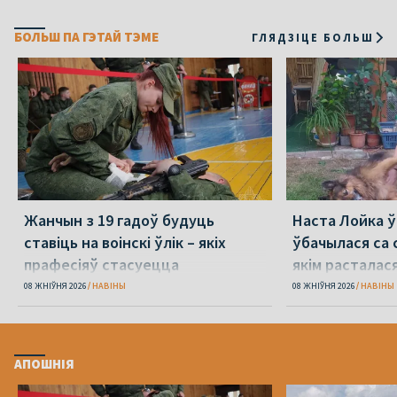
БОЛЬШ ПА ГЭТАЙ ТЭМЕ
ГЛЯДЗІЦЕ БОЛЬШ
Жанчын з 19 гадоў будуць
Наста Лойка 
ставіць на воінскі ўлік – якіх
ўбачылася са с
прафесіяў стасуецца
якім расталас
амаль 4 гады 
08 ЖНІЎНЯ 2026
НАВІНЫ
08 ЖНІЎНЯ 2026
НАВІНЫ
АПОШНІЯ