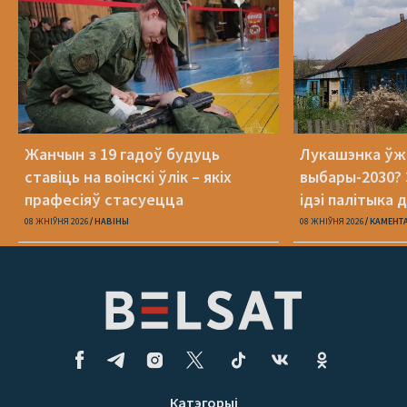
Жанчын з 19 гадоў будуць
Лукашэнка ўж
ставіць на воінскі ўлік – якіх
выбары-2030? 
прафесіяў стасуецца
ідэі палітыка 
08 ЖНІЎНЯ 2026
НАВІНЫ
08 ЖНІЎНЯ 2026
КАМЕНТ
Катэгорыі