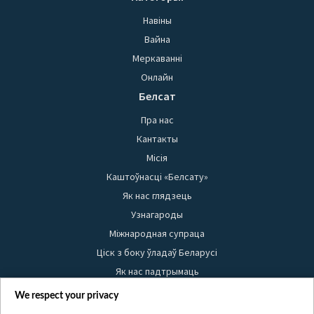
Навіны
Вайна
Меркаванні
Онлайн
Белсат
Пра нас
Кантакты
Місія
Каштоўнасці «Белсату»
Як нас глядзець
Узнагароды
Міжнародная супраца
Ціск з боку ўладаў Беларусі
Як нас падтрымаць
Правілы выкарыстання матэрыялаў
We respect your privacy
Інфармацыя аб адпраўніку