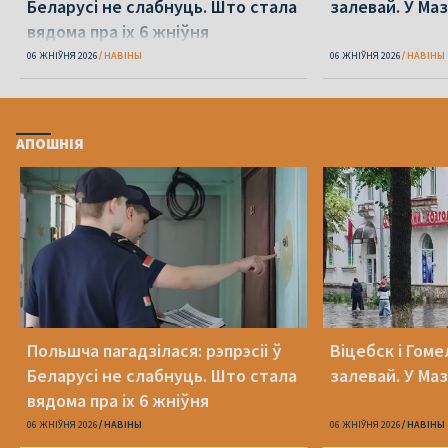
Беларусі не слабнуць. Што стала
залевай. У Ма
вядома пра іх 6 жніўня
06 ЖНІЎНЯ 2026
НАВІНЫ
06 ЖНІЎНЯ 2026
НАВІНЫ
АПОШНІЯ
Польшча пагадзілася: рэпрэсіі ў
Віцебск і Гоме
Беларусі не слабнуць. Што стала
залевай. У Ма
вядома пра іх 6 жніўня
06 ЖНІЎНЯ 2026
НАВІНЫ
06 ЖНІЎНЯ 2026
НАВІНЫ