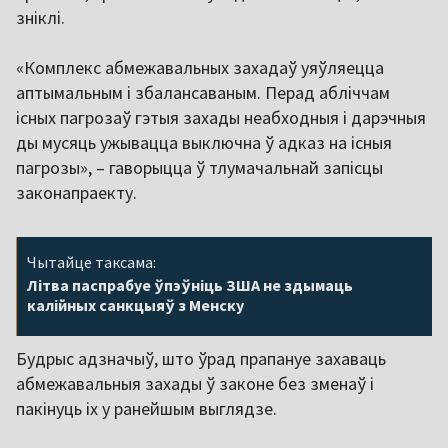
зніклі.
«Комплекс абмежавальных захадаў уяўляецца
аптымальным і збалансаваным. Перад абліччам
існых пагрозаў гэтыя захады неабходныя і дарэчныя
ды мусяць ужывацца выключна ў адказ на існыя
пагрозы», – гаворыцца ў тлумачальнай запісцы
законапраекту.
Чытайце таксама:
Літва паспрабуе ўпэўніць ЗША не здымаць
калійных санкцыяў з Менску
Будрыс адзначыў, што ўрад прапануе захаваць
абмежавальныя захады ў законе без зменаў і
пакінуць іх у ранейшым выглядзе.