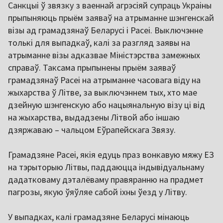
Санкцыі ў звязку з ваеннай агрэсіяй супраць Украіны
прыпыняюць прыём заяваў на атрыманне шэнгенскай
візы ад грамадзянаў Беларусі і Расеі. Выключэнне
толькі для выпадкаў, калі за разгляд заявы на
атрыманне візы адказвае Міністэрства замежных
справаў. Таксама прыпынены прыём заяваў
грамадзянаў Расеі на атрыманне часовага віду на
жыхарства ў Літве, за выключэннем тых, хто мае
дзейную шэнгенскую або нацыянальную візу ці від
на жыхарства, выдадзены Літвой або іншаю
дзяржаваю – чальцом Еўрапейскага Звязу.
Грамадзяне Расеі, якія едуць праз вонкавую мяжу ЕЗ
на тэрыторыю Літвы, паддаюцца індывідуальнаму
дадатковаму дэталёваму правяранню на прадмет
пагрозы, якую ўяўляе сабой іхны ўезд у Літву.
У выпадках, калі грамадзяне Беларусі мінаюць