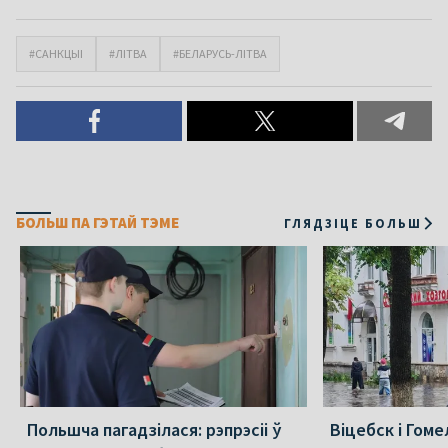
#САНКЦЫІ
#ЛІТВА
#БЕЛАРУСЬ-ЛІТВА
БОЛЬШ ПА ГЭТАЙ ТЭМЕ
ГЛЯДЗІЦЕ БОЛЬШ
Польшча пагадзілася: рэпрэсіі ў
Віцебск і Гоме