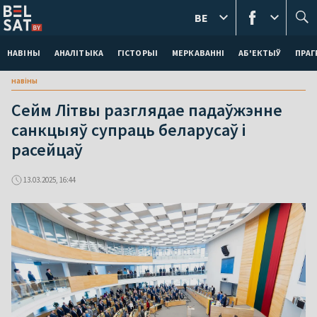
BE
НАВІНЫ
АНАЛІТЫКА
ГІСТОРЫІ
МЕРКАВАННI
АБ'ЕКТЫЎ
ПРАГ
навіны
Сейм Літвы разглядае падаўжэнне
санкцыяў супраць беларусаў і
расейцаў
13.03.2025, 16:44