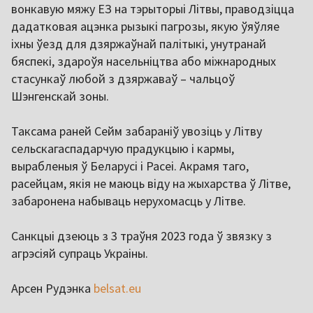
вонкавую мяжу ЕЗ на тэрыторыі Літвы, праводзіцца
дадатковая ацэнка рызыкі пагрозы, якую ўяўляе
іхны ўезд для дзяржаўнай палітыкі, унутранай
бяспекі, здароўя насельніцтва або міжнародных
стасункаў любой з дзяржаваў – чальцоў
Шэнгенскай зоны.
Таксама раней Сейм забараніў увозіць у Літву
сельскагаспадарчую прадукцыю і кармы,
вырабленыя ў Беларусі і Расеі. Акрамя таго,
расейцам, якія не маюць віду на жыхарства ў Літве,
забаронена набываць нерухомасць у Літве.
Санкцыі дзеюць з 3 траўня 2023 года ў звязку з
агрэсіяй супраць Украіны.
Арсен Рудэнка
belsat.eu