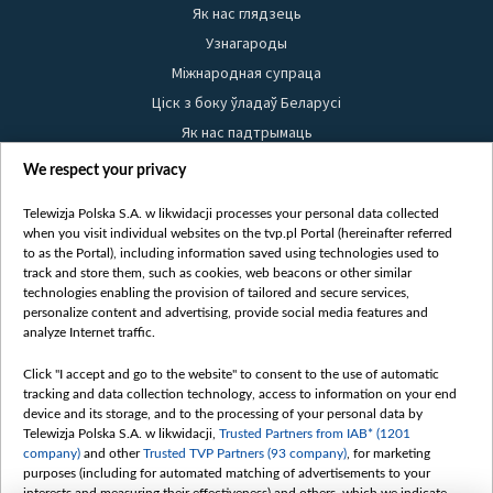
Як нас глядзець
Узнагароды
Міжнародная супраца
Ціск з боку ўладаў Беларусі
Як нас падтрымаць
Правілы выкарыстання матэрыялаў
We respect your privacy
Інфармацыя аб адпраўніку
Telewizja Polska S.A. w likwidacji processes your personal data collected
Бяспека
when you visit individual websites on the tvp.pl Portal (hereinafter referred
Youtube
to as the Portal), including information saved using technologies used to
track and store them, such as cookies, web beacons or other similar
Белсат news
technologies enabling the provision of tailored and secure services,
personalize content and advertising, provide social media features and
Белсат Shorts
analyze Internet traffic.
Белсат Life
Click "I accept and go to the website" to consent to the use of automatic
Жэстачайшы мульт
tracking and data collection technology, access to information on your end
Belsat English
device and its storage, and to the processing of your personal data by
Telewizja Polska S.A. w likwidacji,
Trusted Partners from IAB* (1201
Biełsat PL
company)
and other
Trusted TVP Partners (93 company)
, for marketing
Белсат Now
purposes (including for automated matching of advertisements to your