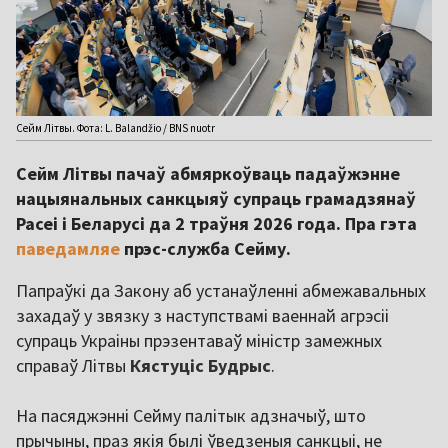
Сейм Літвы. Фота: L. Balandžio / BNS nuotr
Сейм Літвы пачаў абмяркоўваць падаўжэнне
нацыянальных санкцыяў супраць грамадзянаў
Расеі і Беларусі да 2 траўня 2026 года. Пра гэта
паведамляе
прэс-служба Сейму.
Папраўкі да Закону аб устанаўленні абмежавальных
захадаў у звязку з наступствамі ваеннай агрэсіі
супраць Украіны прэзентаваў міністр замежных
справаў Літвы
Кястуціс Будрыс
.
На пасяджэнні Сейму палітык адзначыў, што
прычыны, праз якія былі ўведзеныя санкцыі, не