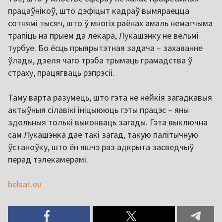
працаўнікоў, што дэфіцыт кадраў вымяраецца
сотнямі тысяч, што ў многіх раёнах амаль немагчыма
трапіць на прыём да лекара, Лукашэнку не вельмі
турбуе. Бо ёсць прыярытэтная задача – захаванне
ўлады, дзеля чаго трэба трымаць грамадства ў
страху, працягваць рэпрэсіі.
Таму варта разумець, што гэта не нейкія загадкавыя
актыўныя сілавікі ініцыююць гэты працэс – яны
здольныя толькі выконваць загады. Гэта выключна
сам Лукашэнка дае такі загад, такую палітычную
ўстаноўку, што ён яшчэ раз адкрыта засведчыў
перад тэлекамерамі.
belsat.eu