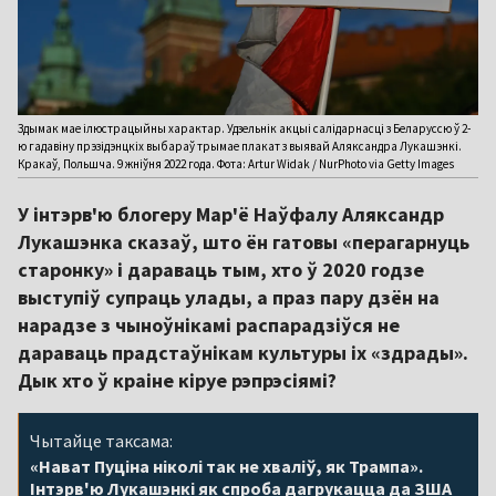
Здымак мае ілюстрацыйны характар. Удзельнік акцыі салідарнасці з Беларуссю ў 2-
ю гадавіну прэзідэнцкіх выбараў трымае плакат з выявай Аляксандра Лукашэнкі.
Кракаў, Польшча. 9 жніўня 2022 года. Фота: Artur Widak / NurPhoto via Getty Images
У інтэрв'ю блогеру Мар'ё Наўфалу Аляксандр
Лукашэнка сказаў, што ён гатовы «перагарнуць
старонку» і дараваць тым, хто ў 2020 годзе
выступіў супраць улады, а праз пару дзён на
нарадзе з чыноўнікамі распарадзіўся не
дараваць прадстаўнікам культуры іх «здрады».
Дык хто ў краіне кіруе рэпрэсіямі?
Чытайце таксама:
«Нават Пуціна ніколі так не хваліў, як Трампа».
Інтэрв'ю Лукашэнкі як спроба дагрукацца да ЗША