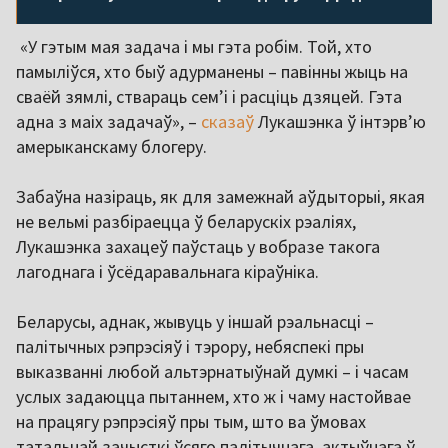
«У гэтым мая задача і мы гэта робім. Той, хто
памыліўся, хто быў адурманены – павінны жыць на
сваёй зямлі, ствараць сем’і і расціць дзяцей. Гэта
адна з маіх задачаў», –
сказаў
Лукашэнка ў інтэрв’ю
амерыканскаму блогеру.
Забаўна назіраць, як для замежнай аўдыторыі, якая
не вельмі разбіраецца ў беларускіх рэаліях,
Лукашэнка захацеў паўстаць у вобразе такога
лагоднага і ўсёдаравальнага кіраўніка.
Беларусы, аднак, жывуць у іншай рэальнасці –
палітычных рэпрэсіяў і тэрору, небяспекі пры
выказванні любой альтэрнатыўнай думкі – і часам
услых задаюцца пытаннем, хто ж і чаму настойвае
на працягу рэпрэсіяў пры тым, што ва ўмовах
татальнай зачысткі ўсяго палітычнага, актыўнага ў