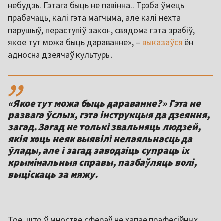
небудзь. Гэтага быць не павінна.. Трэба ўмець
прабачаць, калі гэта магчыма, але калі нехта
парушыў, пераступіў закон, свядома гэта зрабіў,
якое тут можа быць дараванне», –
выказаўся
ён
адносна дзеячаў культуры.
,,
«Якое тут можа быць дараванне?» Гэта не
развага ўслых, гэта інструкцыя да дзеяння,
загад. Загад не толькі звальняць людзей,
якія хоць неяк выявілі нелаяльнасць да
ўлады, але і загад заводзіць супраць іх
крымінальныя справы, пазбаўляць волі,
выціскаць за мяжу.
Тое, што ў мностве сфераў не хапае прафесійных