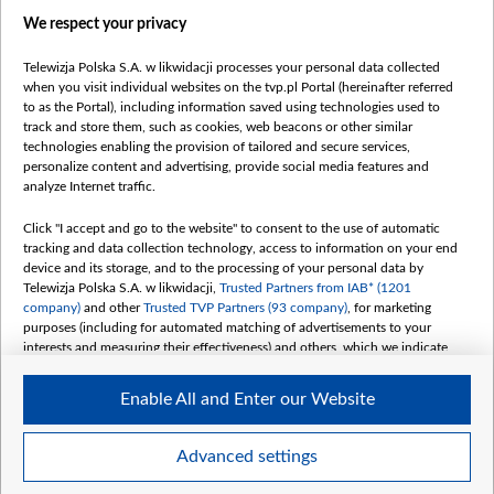
Правілы выкарыстання матэрыялаў
We respect your privacy
Інфармацыя аб адпраўніку
Telewizja Polska S.A. w likwidacji processes your personal data collected
Бяспека
when you visit individual websites on the tvp.pl Portal (hereinafter referred
Youtube
to as the Portal), including information saved using technologies used to
track and store them, such as cookies, web beacons or other similar
Белсат news
technologies enabling the provision of tailored and secure services,
personalize content and advertising, provide social media features and
Белсат Shorts
analyze Internet traffic.
Белсат Life
Click "I accept and go to the website" to consent to the use of automatic
Жэстачайшы мульт
tracking and data collection technology, access to information on your end
Belsat English
device and its storage, and to the processing of your personal data by
Telewizja Polska S.A. w likwidacji,
Trusted Partners from IAB* (1201
Biełsat PL
company)
and other
Trusted TVP Partners (93 company)
, for marketing
Белсат Now
purposes (including for automated matching of advertisements to your
interests and measuring their effectiveness) and others, which we indicate
Белсат History
below.
Белсат Music
Enable All and Enter our Website
The purposes of processing your data by TVP S.A. w likwidacji are as
Белсат Doc
follows:
My consents
Store and/or access information on a device
Advanced settings
Use limited data to select advertising
Create profiles for personalised advertising