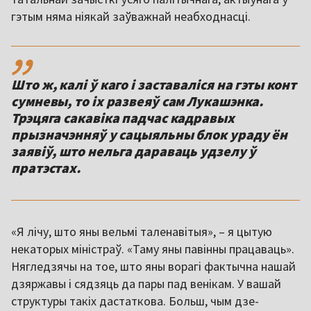
гэтым няма ніякай заўважнай неабходнасці.
,,
Што ж, калі ў каго і заставаліся на гэты конт
сумневы, то іх развеяў сам Лукашэнка.
Трэцяга сакавіка падчас кадравых
прызначэнняў у сацыяльны блок ураду ён
заявіў, што нельга дараваць удзелу ў
пратэстах.
«Я лічу, што яны вельмі таленавітыя», – я цытую
некаторых міністраў. «Таму яны павінны працаваць».
Нягледзячы на тое, што яны ворагі фактычна нашай
дзяржавы і сядзяць да пары пад венікам. У вашай
структуры такіх дастаткова. Больш, чым дзе-