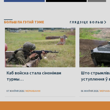
БОЛЬШ ПА ГЭТАЙ ТЭМЕ
ГЛЯДЗІЦЕ БОЛЬШ
Каб войска стала сінонімам
Што стрымлів
турмы…
уступлення ў 
07 ЖНІЎНЯ 2026
МЕРКАВАННI
06 ЖНІЎНЯ 2026
МЕРКАВ