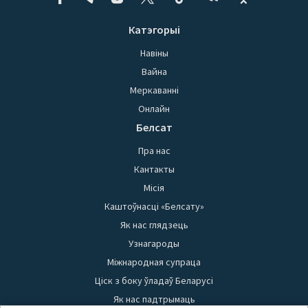
Катэгорыі
Навіны
Вайна
Меркаванні
Онлайн
Белсат
Пра нас
Кантакты
Місія
Каштоўнасці «Белсату»
Як нас глядзець
Узнагароды
Міжнародная супраца
Ціск з боку ўладаў Беларусі
Як нас падтрымаць