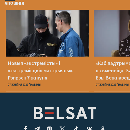
АПОШНІЯ
Новыя «экстрэмісты» і
«Каб падтрыма
«экстрэмісцкія матэрыялы».
пісьменніц». З
Рэпрэсіі 7 жніўня
Евы Вежнавец
07 ЖНІЎНЯ 2026
НАВІНЫ
07 ЖНІЎНЯ 2026
НАВІНЫ