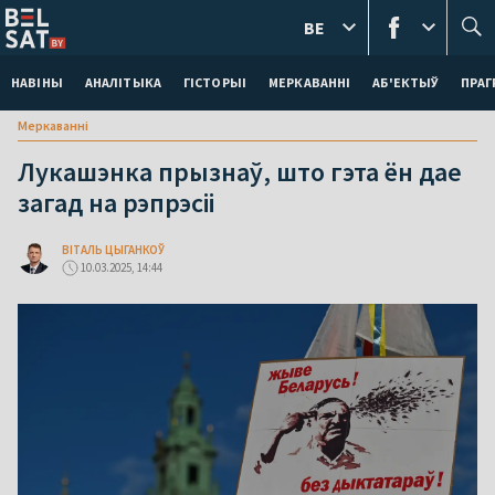
BE
НАВІНЫ
АНАЛІТЫКА
ГІСТОРЫІ
МЕРКАВАННI
АБ'ЕКТЫЎ
ПРАГ
Меркаваннi
Лукашэнка прызнаў, што гэта ён дае
загад на рэпрэсіі
ВІТАЛЬ ЦЫГАНКОЎ
10.03.2025, 14:44