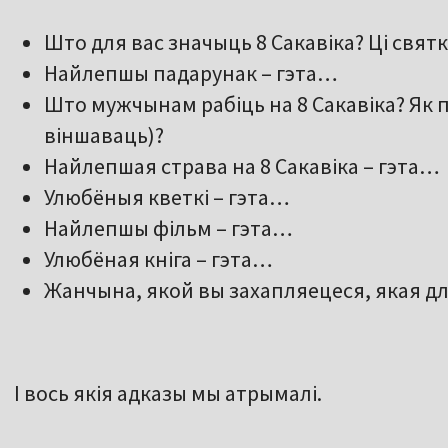
Што для вас значыць 8 Сакавіка? Ці свят
Найлепшы падарунак – гэта…
Што мужчынам рабіць на 8 Сакавіка? Як 
віншаваць)?
Найлепшая страва на 8 Сакавіка – гэта…
Улюбёныя кветкі – гэта…
Найлепшы фільм – гэта…
Улюбёная кніга – гэта…
Жанчына, якой вы захапляецеся, якая для 
І вось якія адказы мы атрымалі.