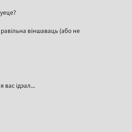
куеце?
правільна віншаваць (або не
вас ідэал...