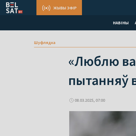
ЖЫВЫ ЭФІР
НАВІНЫ
Шуфлядка
«Люблю ва
пытанняў в
08.03.2025, 07:00