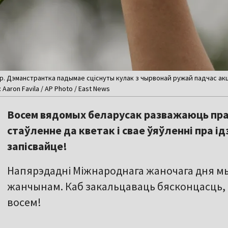
. Дэманстрантка падымае сціснуты кулак з чырвонай ружай падчас акц
: Aaron Favila / AP Photo / East News
Восем вядомых беларусак разважаюць пра
стаўленне да кветак і свае ўяўленні пра 
запісвайце!
Напярэдадні Міжнароднага жаночага дня мы
жанчынам. Каб закальцаваць бясконцасць,
восем!