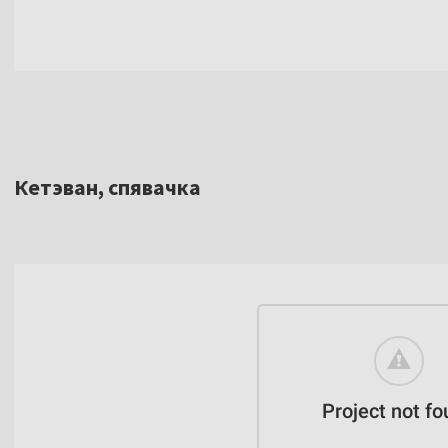
Кетэван, спявачка