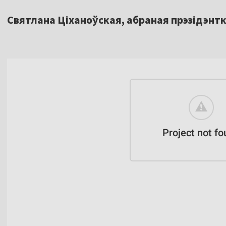
Святлана Ціханоўская, абраная прэзідэнтк