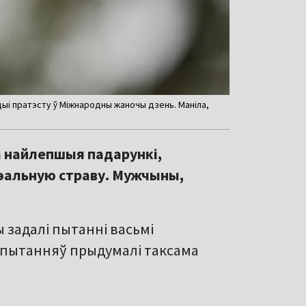
ыі пратэсту ў Міжнародны жаночы дзень. Маніла,
 найлепшыя падарункі,
ідэальную страву. Мужчыны,
 задалі пытанні васьмі
 пытанняў прыдумалі таксама