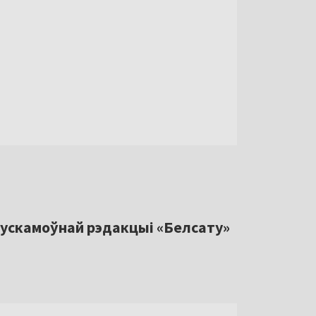
рускамоўнай рэдакцыі «Белсату»