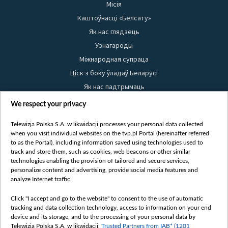
Місія
Каштоўнасці «Белсату»
Як нас глядзець
Узнагароды
Міжнародная супраца
Ціск з боку ўладаў Беларусі
Як нас падтрымаць
Правілы выкарыстання матэрыялаў
We respect your privacy
Інфармацыя аб адпраўніку
Telewizja Polska S.A. w likwidacji processes your personal data collected
Бяспека
when you visit individual websites on the tvp.pl Portal (hereinafter referred
Youtube
to as the Portal), including information saved using technologies used to
track and store them, such as cookies, web beacons or other similar
Белсат news
technologies enabling the provision of tailored and secure services,
personalize content and advertising, provide social media features and
Белсат Shorts
analyze Internet traffic.
Белсат Life
Click "I accept and go to the website" to consent to the use of automatic
Жэстачайшы мульт
tracking and data collection technology, access to information on your end
Belsat English
device and its storage, and to the processing of your personal data by
Telewizja Polska S.A. w likwidacji,
Trusted Partners from IAB* (1201
Biełsat PL