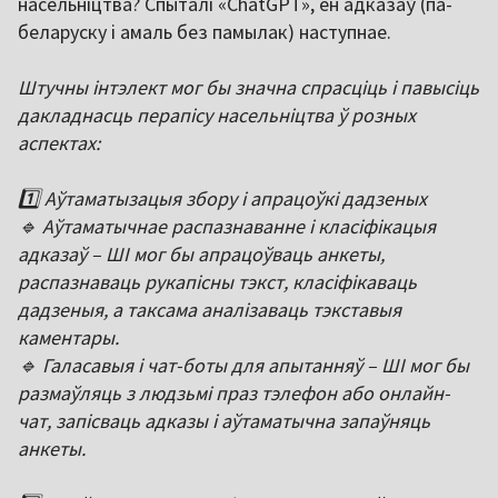
насельніцтва? Спыталі «ChatGPT», ён адказаў (па-
беларуску і амаль без памылак) наступнае.
Штучны інтэлект мог бы значна спрасціць і павысіць
дакладнасць перапісу насельніцтва ў розных
аспектах:
1️⃣ Аўтаматызацыя збору і апрацоўкі дадзеных
🔹 Аўтаматычнае распазнаванне і класіфікацыя
адказаў – ШІ мог бы апрацоўваць анкеты,
распазнаваць рукапісны тэкст, класіфікаваць
дадзеныя, а таксама аналізаваць тэкставыя
каментары.
🔹 Галасавыя і чат-боты для апытанняў – ШІ мог бы
размаўляць з людзьмі праз тэлефон або онлайн-
чат, запісваць адказы і аўтаматычна запаўняць
анкеты.