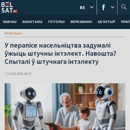
BE
НАВІНЫ
АНАЛІТЫКА
ГІСТОРЫІ
МЕРКАВАННI
АБ'ЕКТЫЎ
ПРАГ
Шуфлядка
У перапісе насельніцтва задумалі
ўжыць штучны інтэлект. Навошта?
Спыталі ў штучнага інтэлекту
12.03.2025, 08:27