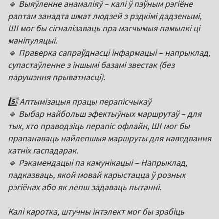
🔹 Выяўленне анамаліяў – калі ў пэўным рэгіёне
раптам занадта шмат людзей з рэдкімі дадзенымі,
ШІ мог бы сігналізаваць пра магчымыя памылкі ці
маніпуляцыі.
🔹 Праверка сапраўднасці інфармацыі – напрыклад,
супастаўленне з іншымі базамі звестак (без
парушэння прыватнасці).
5️⃣ Аптымізацыя працы перапісчыкаў
🔹 Выбар найбольш эфектыўных маршрутаў – для
тых, хто праводзіць перапіс офлайн, ШІ мог бы
прапанаваць найлепшыя маршруты для наведвання
хатніх гаспадарак.
🔹 Рэкамендацыі па камунікацыі – Напрыклад,
падказваць, якой мовай карыстацца ў розных
рэгіёнах або як лепш задаваць пытанні.
Калі каротка, штучны інтэлект мог бы зрабіць