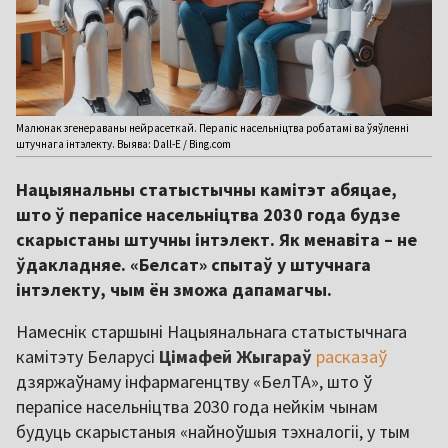
Малюнак згенераваны нейрасеткай. Перапіс насельніцтва робатамі ва ўяўленні
штучнага інтэлекту. Выява: Dall-E / Bing.com
Нацыянальны статыстычны камітэт абяцае,
што ў перапісе насельніцтва 2030 года будзе
скарыстаны штучны інтэлект. Як менавіта – не
ўдакладняе. «Белсат» спытаў у штучнага
інтэлекту, чым ён зможа дапамагчы.
Намеснік старшыні Нацыянальнага статыстычнага
камітэту Беларусі
Цімафей Жыгараў
расказаў
дзяржаўнаму інфармагенцтву «БелТА», што ў
перапісе насельніцтва 2030 года нейкім чынам
будуць скарыстаныя «найноўшыя тэхналогіі, у тым