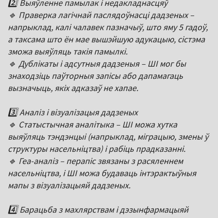
2️⃣ Выяўленне памылак і недакладнасцяў
🔹 Праверка лагічнай паслядоўнасці дадзеных –
напрыклад, калі чалавек пазначыў, што яму 5 гадоў,
а таксама што ён мае вышэйшую адукацыю, сістэма
зможа выяўляць такія памылкі.
🔹 Дублікаты і адсутныя дадзеныя – ШІ мог бы
знаходзіць паўторныя запісы або дапамагаць
вызначыць, якіх адказаў не хапае.
3️⃣ Аналіз і візуалізацыя дадзеных
🔹 Статыстычная аналітыка – ШІ можа хутка
выяўляць тэндэнцыі (напрыклад, міграцыю, змены ў
структуры насельніцтва) і рабіць прадказанні.
🔹 Геа-аналіз – перапіс звязаны з расяленнем
насельніцтва, і ШІ можа будаваць інтэрактыўныя
мапы з візуалізацыяй дадзеных.
4️⃣ Барацьба з махлярствам і дэзынфармацыяй