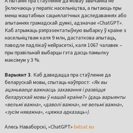
А пытанні пра стаўленне да моваў звычайна не
ўключаюць у перапіс насельніцтва, а пытаюць пры
менш маштабных сацыялагічных даследаваннях або
апытаннях грамадскай думкі, адзначае «ChatGPT».
Каб атрымаць рэпрэзентатыўную выбарку ў краіне з
насельніцтвам каля 9 млн, дастаткова апытаць,
паводле падлікаў нейрасеткі, каля 1067 чалавек –
пры правільнай выбарцы гэта дасць памылку
максімум у 3 %.
Варыянт 3
. Каб даведацца пра стаўленне да
беларускай мовы, спытаць наўпрост:
«Як вы
ацэньваеце важнасць захавання і развіцця
беларускай мовы ў нашай краіне?» (даць варыянты
«вельмі важна», «даволі важна», не вельмі важна»,
«зусім няважна», «цяжка адказаць»)
.
Алесь Наваборскі, «ChatGPT»
belsat.eu