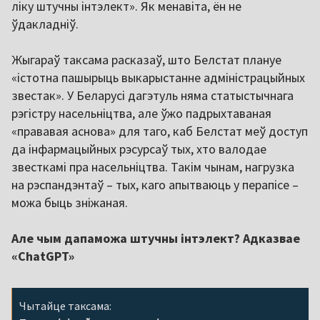
ліку штучны інтэлект». Як менавіта, ён не
ўдакладніў.
Жыгараў таксама расказаў, што Белстат плануе
«істотна пашырыць выкарыстанне адміністрацыйных
звестак». У Беларусі дагэтуль няма статыстычнага
рэгістру насельніцтва, але ўжо падрыхтаваная
«прававая аснова» для таго, каб Белстат меў доступ
да інфармацыйных рэсурсаў тых, хто валодае
звесткамі пра насельніцтва. Такім чынам, нагрузка
на рэспандэнтаў – тых, каго апытваюць у перапісе –
можа быць зніжаная.
Але чым дапаможа штучны інтэлект? Адказвае
«ChatGPT»
Чытайце таксама: