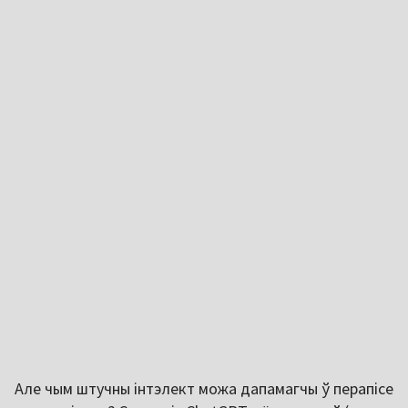
Але чым штучны інтэлект можа дапамагчы ў перапісе