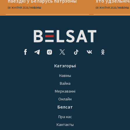
паездкі ў Беларусь патрэбны
хто ўдзельніча
беларускі пашпарт
08 ЖНІЎНЯ 2026
НАВІНЫ
08 ЖНІЎНЯ 2026
НАВІНЫ
Катэгорыі
Навіны
Вайна
Меркаванні
Онлайн
Белсат
Пра нас
Кантакты