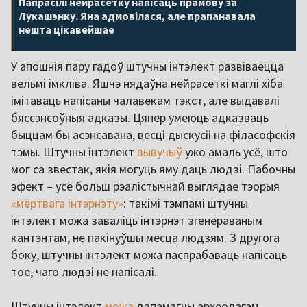
Папрасілі нейрасетку напісаць прамову за
Лукашэнку. Яна адмовілася, але прапанавала
нешта цікавейшае
У апошнія пару гадоў штучны інтэлект развіваецца
вельмі імкліва. Яшчэ нядаўна нейрасеткі маглі хіба
імітаваць напісаны чалавекам тэкст, але выдавалі
бяссэнсоўныя адказы. Цяпер умеюць адказваць
быццам бы асэнсавана, весці дыскусіі на філасофскія
тэмы. Штучны інтэлект
вывучыў
ужо амаль усё, што
мог са звестак, якія могуць яму даць людзі. Пабочны
эфект – усё больш рэалістычнай выглядае тэорыя
«мёртвага інтэрнэту»
: такімі тэмпамі штучны
інтэлект можа заваліць інтэрнэт згенераваным
кантэнтам, не пакінуўшы месца людзям. З другога
боку, штучны інтэлект можа паспрабаваць напісаць
тое, чаго людзі не напісалі.
Штучны інтэлект
можа
дапамагчы археолагам