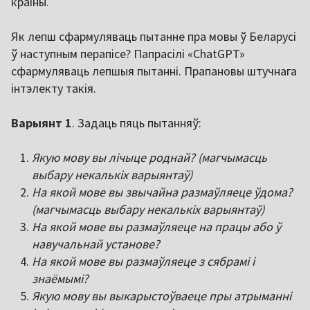
краіны.
Як лепш сфармуляваць пытанне пра мовы ў Беларусі
ў наступным перапісе? Папрасілі «ChatGPT»
сфармуляваць лепшыя пытанні. Прапановы штучнага
інтэлекту такія.
Варыянт 1
. Задаць пяць пытанняў:
Якую мову вы лічыце роднай? (магчымасць
выбару некалькіх варыянтаў)
На якой мове вы звычайна размаўляеце ўдома?
(магчымасць выбару некалькіх варыянтаў)
На якой мове вы размаўляеце на працы або ў
навучальнай установе?
На якой мове вы размаўляеце з сябрамі і
знаёмымі?
Якую мову вы выкарыстоўваеце пры атрыманні