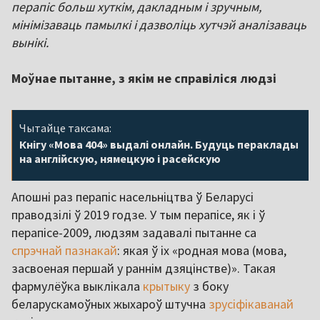
перапіс больш хуткім, дакладным і зручным,
мінімізаваць памылкі і дазволіць хутчэй аналізаваць
вынікі.
Моўнае пытанне, з якім не справіліся людзі
Чытайце таксама:
Кнігу «Мова 404» выдалі онлайн. Будуць пераклады
на англійскую, нямецкую і расейскую
Апошні раз перапіс насельніцтва ў Беларусі
праводзілі ў 2019 годзе. У тым перапісе, як і ў
перапісе-2009, людзям задавалі пытанне са
спрэчнай пазнакай
: якая ў іх «родная мова (мова,
засвоеная першай у раннім дзяцінстве)». Такая
фармулёўка выклікала
крытыку
з боку
беларускамоўных жыхароў штучна
зрусіфікаванай