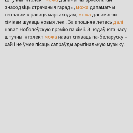
знаходзіць страчаныя гарады,
можа
дапамагчы
геолагам кіраваць марсаходам,
можа
дапамагчы
хімікам шукаць новыя лекі. За апошняе летась
далі
нават Нобэлеўскую прэмію па хіміі. З нядаўняга часу
штучны інтэлект
можа
нават спяваць па-беларуску –
хай і не ўмее пісаць сапраўды арыгінальную музыку.