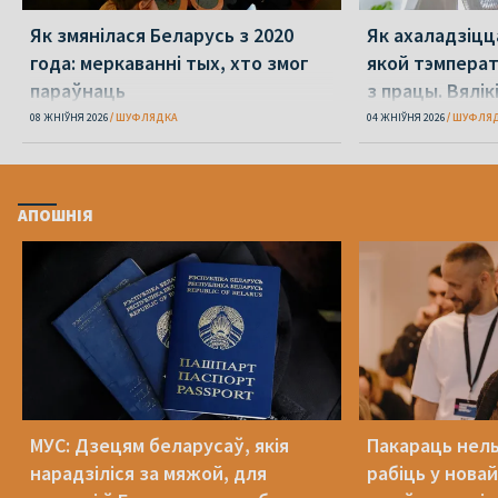
Як змянілася Беларусь з 2020
Як ахаладзіцца
года: меркаванні тых, хто змог
якой тэмпера
параўнаць
з працы. Вялікі
перажыць спё
08 ЖНІЎНЯ 2026
ШУФЛЯДКА
04 ЖНІЎНЯ 2026
ШУФЛЯ
АПОШНІЯ
МУС: Дзецям беларусаў, якія
Пакараць нель
нарадзіліся за мяжой, для
рабіць у новай