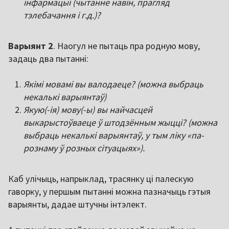
інфармацыі (чытанне навін, прагляд
тэлебачання і г.д.)?
Варыянт 2
. Наогул не пытаць пра родную мову,
задаць два пытанні:
Якімі мовамі вы валодаеце? (можна выбраць
некалькі варыянтаў)
Якую(-ія) мову(-ы) вы найчасцей
выкарыстоўваеце ў штодзённым жыцці? (можна
выбраць некалькі варыянтаў, у тым ліку «па-
рознаму ў розных сітуацыях»).
Каб улічыць, напрыклад, трасянку ці палескую
гаворку, у першым пытанні можна пазначыць гэтыя
варыянты, дадае штучны інтэлект.